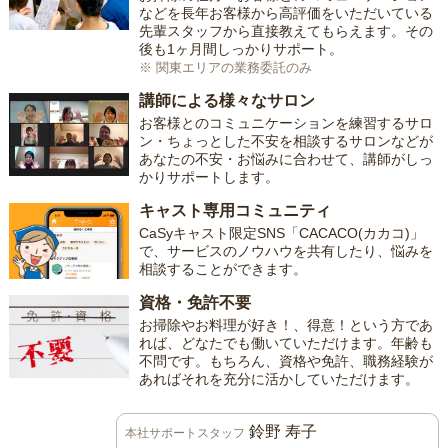
などを長年お客様から高評価をいただいている
先輩スタッフから直接教えてもらえます。その
後も1ヶ月間しっかりサポート。
※ 関東エリアの業務委託のみ
講師による様々なサロン
お客様とのコミュニケーションを練習するサロ
ン・ちょっとした不安を相談するサロンなどが
あなたの不安・お悩みに合わせて、講師がしっ
かりサポートします。
キャスト専用コミュニティ
CaSyキャスト限定SNS「CACACO(カカコ)」
で、サービスのノウハウを共有したり、悩みを
相談することができます。
資格・免許不要
お掃除やお料理が好き！、得意！という方であ
れば、どなたでも働いていただけます。年齢も
不問です。もちろん、資格や免許、職務経験が
あればそれを充分に活かしていただけます。
鈴野 寿子
本社サポートスタッフ