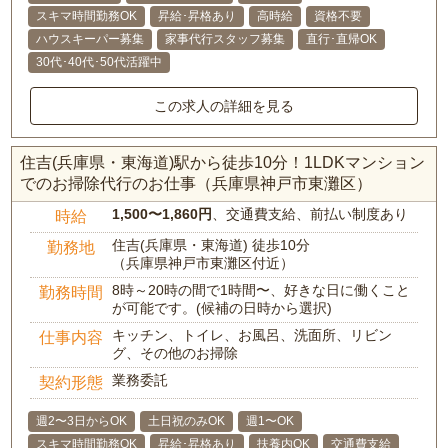
スキマ時間勤務OK
昇給･昇格あり
高時給
資格不要
ハウスキーパー募集
家事代行スタッフ募集
直行･直帰OK
30代･40代･50代活躍中
この求人の詳細を見る
住吉(兵庫県・東海道)駅から徒歩10分！1LDKマンション
でのお掃除代行のお仕事（兵庫県神戸市東灘区）
1,500〜1,860円
、交通費支給、前払い制度あり
時給
住吉(兵庫県・東海道) 徒歩10分
勤務地
（兵庫県神戸市東灘区付近）
8時～20時の間で1時間〜、好きな日に働くこと
勤務時間
が可能です。(候補の日時から選択)
キッチン、トイレ、お風呂、洗面所、リビン
仕事内容
グ、その他のお掃除
業務委託
契約形態
週2〜3日からOK
土日祝のみOK
週1〜OK
スキマ時間勤務OK
昇給･昇格あり
扶養内OK
交通費支給