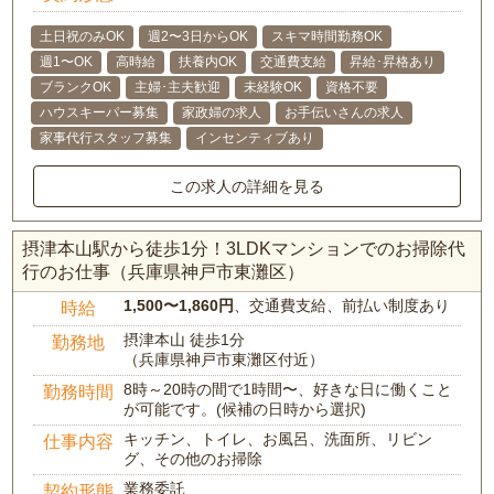
土日祝のみOK
週2〜3日からOK
スキマ時間勤務OK
週1〜OK
高時給
扶養内OK
交通費支給
昇給･昇格あり
ブランクOK
主婦･主夫歓迎
未経験OK
資格不要
ハウスキーパー募集
家政婦の求人
お手伝いさんの求人
家事代行スタッフ募集
インセンティブあり
この求人の詳細を見る
摂津本山駅から徒歩1分！3LDKマンションでのお掃除代
行のお仕事（兵庫県神戸市東灘区）
1,500〜1,860円
、交通費支給、前払い制度あり
時給
摂津本山 徒歩1分
勤務地
（兵庫県神戸市東灘区付近）
8時～20時の間で1時間〜、好きな日に働くこと
勤務時間
が可能です。(候補の日時から選択)
キッチン、トイレ、お風呂、洗面所、リビン
仕事内容
グ、その他のお掃除
業務委託
契約形態