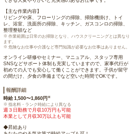
できる大変やりがいと充実感のあるお仕事です。
【主な作業内容】
リビングや床、フローリングの掃除、掃除機掛け、トイ
レ、浴室、洗面所の掃除、キッチン、ガスコンロの掃除、
整理整頓など
作業範囲は日常のお掃除となり、ハウスクリーニングとは異なり
ます。
危険なお仕事や介護など専門知識が必要なお仕事はありません。
オンライン研修やセミナー、マニュアル、スタッフ専用
SNSなどサポート体制も充実していますので、家事代行が
初めての人でも安心して働くことができます。子供が留守
の間だけ、夕食の準備までなど空いた時間でOKです。
報酬詳細
※
時給
1,500〜1,860円
指名料・ランク時給により異なる
週３日勤務で月収10万円も可能
本業として月収30万以上も可能
◆昇給あり
あなたのやる気次第で時給アップも可！