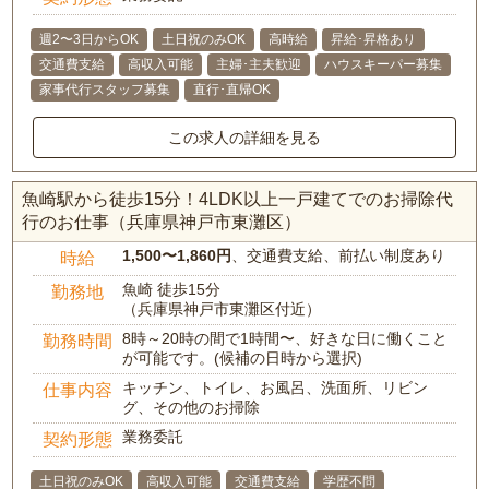
週2〜3日からOK
土日祝のみOK
高時給
昇給･昇格あり
交通費支給
高収入可能
主婦･主夫歓迎
ハウスキーパー募集
家事代行スタッフ募集
直行･直帰OK
この求人の詳細を見る
魚崎駅から徒歩15分！4LDK以上一戸建てでのお掃除代
行のお仕事（兵庫県神戸市東灘区）
1,500〜1,860円
、交通費支給、前払い制度あり
時給
魚崎 徒歩15分
勤務地
（兵庫県神戸市東灘区付近）
8時～20時の間で1時間〜、好きな日に働くこと
勤務時間
が可能です。(候補の日時から選択)
キッチン、トイレ、お風呂、洗面所、リビン
仕事内容
グ、その他のお掃除
業務委託
契約形態
土日祝のみOK
高収入可能
交通費支給
学歴不問