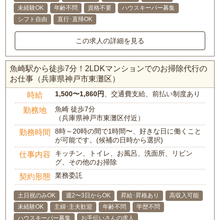
未経験OK
年齢不問
資格不要
ハウスキーパー募集
シフト自由
直行･直帰OK
この求人の詳細を見る
魚崎駅から徒歩7分！2LDKマンションでのお掃除代行の
お仕事（兵庫県神戸市東灘区）
1,500〜1,860円
、交通費支給、前払い制度あり
時給
魚崎 徒歩7分
勤務地
（兵庫県神戸市東灘区付近）
8時～20時の間で1時間〜、好きな日に働くこと
勤務時間
が可能です。(候補の日時から選択)
キッチン、トイレ、お風呂、洗面所、リビン
仕事内容
グ、その他のお掃除
業務委託
契約形態
土日祝のみOK
週2〜3日からOK
昇給･昇格あり
高収入可能
未経験OK
主婦･主夫歓迎
年齢不問
学歴不問
ハウスキーパー募集
お手伝いさんの求人