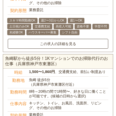
グ、その他のお掃除
業務委託
契約形態
スキマ時間勤務OK
週2〜3日からOK
週1〜OK
土日祝のみOK
交通費支給
高収入可能
資格不要
学歴不問
未経験OK
ハウスキーパー募集
シフト自由
この求人の詳細を見る
魚崎駅から徒歩5分！1Kマンションでのお掃除代行のお
仕事（兵庫県神戸市東灘区）
1,500〜1,860円
、交通費支給、前払い制度あり
時給
魚崎 徒歩5分
勤務地
（兵庫県神戸市東灘区付近）
8時～20時の間で1時間〜、好きな日に働くこと
勤務時間
が可能です。(候補の日時から選択)
キッチン、トイレ、お風呂、洗面所、リビン
仕事内容
グ、その他のお掃除
業務委託
契約形態