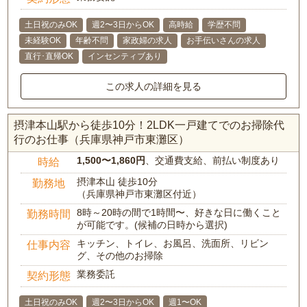
土日祝のみOK
週2〜3日からOK
高時給
学歴不問
未経験OK
年齢不問
家政婦の求人
お手伝いさんの求人
直行･直帰OK
インセンティブあり
この求人の詳細を見る
摂津本山駅から徒歩10分！2LDK一戸建てでのお掃除代
行のお仕事（兵庫県神戸市東灘区）
1,500〜1,860円
、交通費支給、前払い制度あり
時給
摂津本山 徒歩10分
勤務地
（兵庫県神戸市東灘区付近）
8時～20時の間で1時間〜、好きな日に働くこと
勤務時間
が可能です。(候補の日時から選択)
キッチン、トイレ、お風呂、洗面所、リビン
仕事内容
グ、その他のお掃除
業務委託
契約形態
土日祝のみOK
週2〜3日からOK
週1〜OK