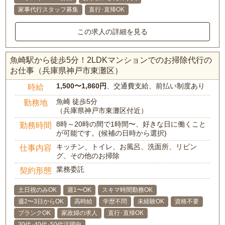
家事代行スタッフ募集
直行･直帰OK
この求人の詳細を見る
魚崎駅から徒歩5分！2LDKマンションでのお掃除代行の
お仕事（兵庫県神戸市東灘区）
1,500〜1,860円
、交通費支給、前払い制度あり
時給
魚崎 徒歩5分
勤務地
（兵庫県神戸市東灘区付近）
8時～20時の間で1時間〜、好きな日に働くこと
勤務時間
が可能です。(候補の日時から選択)
キッチン、トイレ、お風呂、洗面所、リビン
仕事内容
グ、その他のお掃除
業務委託
契約形態
土日祝のみOK
週1〜OK
スキマ時間勤務OK
週2〜3日からOK
高時給
学歴不問
未経験OK
資格不要
ブランクOK
家政婦の求人
直行･直帰OK
30代･40代･50代活躍中