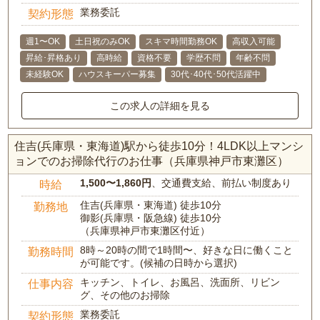
業務委託
契約形態
週1〜OK
土日祝のみOK
スキマ時間勤務OK
高収入可能
昇給･昇格あり
高時給
資格不要
学歴不問
年齢不問
未経験OK
ハウスキーパー募集
30代･40代･50代活躍中
この求人の詳細を見る
住吉(兵庫県・東海道)駅から徒歩10分！4LDK以上マンシ
ョンでのお掃除代行のお仕事（兵庫県神戸市東灘区）
1,500〜1,860円
、交通費支給、前払い制度あり
時給
住吉(兵庫県・東海道) 徒歩10分
勤務地
御影(兵庫県・阪急線) 徒歩10分
（兵庫県神戸市東灘区付近）
8時～20時の間で1時間〜、好きな日に働くこと
勤務時間
が可能です。(候補の日時から選択)
キッチン、トイレ、お風呂、洗面所、リビン
仕事内容
グ、その他のお掃除
業務委託
契約形態