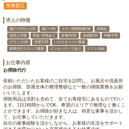
業務委託
求人の特徴
週2〜3日からOK
週1〜OK
スキマ時間勤務OK
高時給
高収入可能
昇給･昇格あり
扶養内OK
未経験OK
年齢不問
ブランクOK
学歴不問
ハウスキーパー募集
家事代行スタッフ募集
インセンティブあり
シフト自由
お仕事内容
お掃除代行
依頼いただいたお客様のご自宅を訪問し、お風呂や洗面所
のお掃除、部屋全体の整理整頓など一般の掃除業務をお願
いいたします。
掃除用品は洗剤も含めて、全てお客様宅にあるもので行い
ます。1日1時間からでOK。希望のエリアで無理なく働くこ
とができます。お掃除が好きな人は、得意な家事を活かし
て、お仕事していただきます。
自分の家事経験を活かしながら、お客様の生活をサポート