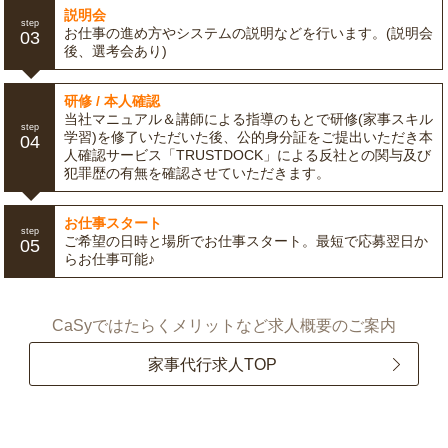
説明会
step
お仕事の進め方やシステムの説明などを行います。(説明会
03
後、選考会あり)
研修 / 本人確認
当社マニュアル＆講師による指導のもとで研修(家事スキル
step
学習)を修了いただいた後、公的身分証をご提出いただき本
04
人確認サービス「TRUSTDOCK」による反社との関与及び
犯罪歴の有無を確認させていただきます。
お仕事スタート
step
ご希望の日時と場所でお仕事スタート。最短で応募翌日か
05
らお仕事可能♪
CaSyではたらくメリットなど求人概要のご案内
家事代行求人TOP