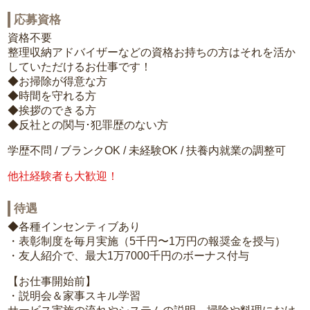
応募資格
資格不要
整理収納アドバイザーなどの資格お持ちの方はそれを活か
していただけるお仕事です！
◆お掃除が得意な方
◆時間を守れる方
◆挨拶のできる方
◆反社との関与･犯罪歴のない方
学歴不問 / ブランクOK / 未経験OK / 扶養内就業の調整可
他社経験者も大歓迎！
待遇
◆各種インセンティブあり
・表彰制度を毎月実施（5千円〜1万円の報奨金を授与）
・友人紹介で、最大1万7000千円のボーナス付与
【お仕事開始前】
・説明会＆家事スキル学習