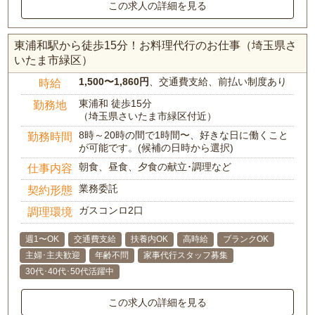
この求人の詳細を見る
東浦和駅から徒歩15分！お料理代行のお仕事（埼玉県さ
いたま市緑区）
1,500〜1,860円
、交通費支給、前払い制度あり
時給
東浦和 徒歩15分
勤務地
（埼玉県さいたま市緑区付近）
8時～20時の間で1時間〜、好きな日に働くこと
勤務時間
が可能です。(候補の日時から選択)
朝食、昼食、夕食の献立･調理など
仕事内容
業務委託
契約形態
ガスコンロ2口
調理環境
週1〜OK
交通費支給
扶養内OK
高時給
ブランクOK
主婦･主夫歓迎
年齢不問
家事代行スタッフ募集
30代･40代･50代活躍中
この求人の詳細を見る