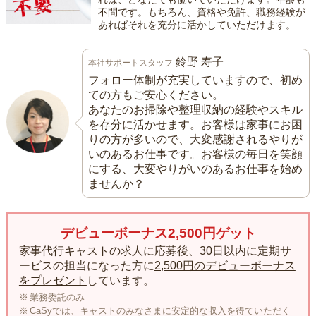
不問です。もちろん、資格や免許、職務経験が
あればそれを充分に活かしていただけます。
鈴野 寿子
本社サポートスタッフ
フォロー体制が充実していますので、初め
ての方もご安心ください。
あなたのお掃除や整理収納の経験やスキル
を存分に活かせます。お客様は家事にお困
りの方が多いので、大変感謝されるやりが
いのあるお仕事です。お客様の毎日を笑顔
にする、大変やりがいのあるお仕事を始め
ませんか？
デビューボーナス2,500円ゲット
家事代行キャストの求人に応募後、30日以内に定期サ
ービスの担当になった方に
2,500円のデビューボーナス
をプレゼント
しています。
業務委託のみ
CaSyでは、キャストのみなさまに安定的な収入を得ていただく