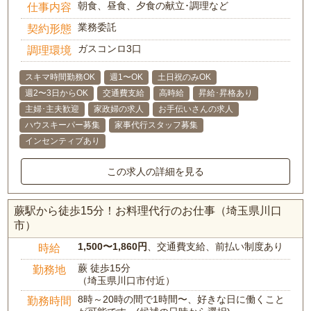
朝食、昼食、夕食の献立･調理など
仕事内容
業務委託
契約形態
ガスコンロ3口
調理環境
スキマ時間勤務OK
週1〜OK
土日祝のみOK
週2〜3日からOK
交通費支給
高時給
昇給･昇格あり
主婦･主夫歓迎
家政婦の求人
お手伝いさんの求人
ハウスキーパー募集
家事代行スタッフ募集
インセンティブあり
この求人の詳細を見る
蕨駅から徒歩15分！お料理代行のお仕事（埼玉県川口
市）
1,500〜1,860円
、交通費支給、前払い制度あり
時給
蕨 徒歩15分
勤務地
（埼玉県川口市付近）
8時～20時の間で1時間〜、好きな日に働くこと
勤務時間