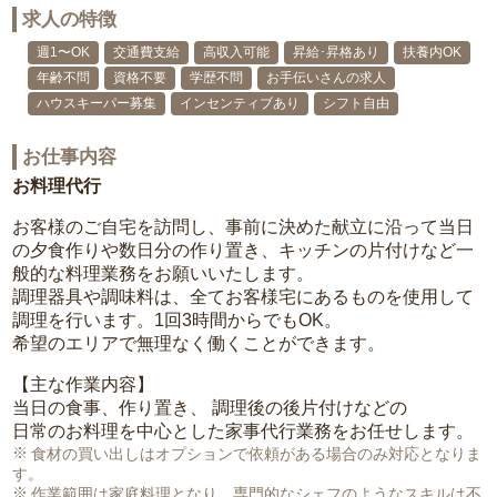
求人の特徴
週1〜OK
交通費支給
高収入可能
昇給･昇格あり
扶養内OK
年齢不問
資格不要
学歴不問
お手伝いさんの求人
ハウスキーパー募集
インセンティブあり
シフト自由
お仕事内容
お料理代行
お客様のご自宅を訪問し、事前に決めた献立に沿って当日
の夕食作りや数日分の作り置き、キッチンの片付けなど一
般的な料理業務をお願いいたします。
調理器具や調味料は、全てお客様宅にあるものを使用して
調理を行います。1回3時間からでもOK。
希望のエリアで無理なく働くことができます。
【主な作業内容】
当日の食事、作り置き、 調理後の後片付けなどの
日常のお料理を中心とした家事代行業務をお任せします。
食材の買い出しはオプションで依頼がある場合のみ対応となりま
す。
作業範囲は家庭料理となり、専門的なシェフのようなスキルは不