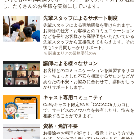
し、たくさんのお客様を笑顔にしています。
先輩スタッフによるサポート制度
先輩スタッフによる実地研修を受けられます。
お掃除の仕方・お客様とのコミュニケーション
などを長年お客様から高評価をいただいている
先輩スタッフから直接教えてもらえます。その
後も1ヶ月間しっかりサポート。
※ 関東エリアの業務委託のみ
講師による様々なサロン
お客様とのコミュニケーションを練習するサロ
ン・ちょっとした不安を相談するサロンなどが
あなたの不安・お悩みに合わせて、講師がしっ
かりサポートします。
キャスト専用コミュニティ
CaSyキャスト限定SNS「CACACO(カカコ)」
で、サービスのノウハウを共有したり、悩みを
相談することができます。
資格・免許不要
お掃除やお料理が好き！、得意！という方であ
れば、どなたでも働いていただけます。年齢も