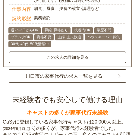
が可能です。(候補の日時から選択)
朝食、昼食、夕食の献立･調理など
仕事内容
業務委託
契約形態
週2〜3日からOK
昇給･昇格あり
扶養内OK
学歴不問
ブランクOK
資格不要
主婦･主夫歓迎
ハウスキーパー募集
30代･40代･50代活躍中
この求人の詳細を見る
川口市の家事代行の求人一覧を見る
未経験者でも安心して働ける理由
キャストの多くが家事代行未経験
CaSyに登録している家事代行キャストは20,000人以上。
その多くが、家事代行未経験者でした。
(2024年6月時点)
それでもCaSy本部のサポートの下、多くのキャストが活躍