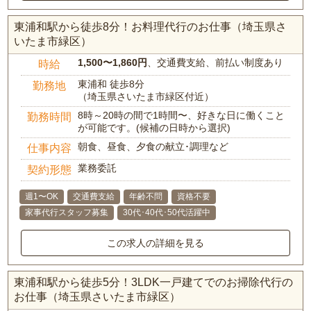
東浦和駅から徒歩8分！お料理代行のお仕事（埼玉県さ
いたま市緑区）
1,500〜1,860円
、交通費支給、前払い制度あり
時給
東浦和 徒歩8分
勤務地
（埼玉県さいたま市緑区付近）
8時～20時の間で1時間〜、好きな日に働くこと
勤務時間
が可能です。(候補の日時から選択)
朝食、昼食、夕食の献立･調理など
仕事内容
業務委託
契約形態
週1〜OK
交通費支給
年齢不問
資格不要
家事代行スタッフ募集
30代･40代･50代活躍中
この求人の詳細を見る
東浦和駅から徒歩5分！3LDK一戸建てでのお掃除代行の
お仕事（埼玉県さいたま市緑区）