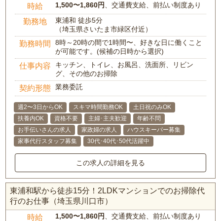
1,500〜1,860円
、交通費支給、前払い制度あり
時給
東浦和 徒歩5分
勤務地
（埼玉県さいたま市緑区付近）
8時～20時の間で1時間〜、好きな日に働くこと
勤務時間
が可能です。(候補の日時から選択)
キッチン、トイレ、お風呂、洗面所、リビン
仕事内容
グ、その他のお掃除
業務委託
契約形態
週2〜3日からOK
スキマ時間勤務OK
土日祝のみOK
扶養内OK
資格不要
主婦･主夫歓迎
年齢不問
お手伝いさんの求人
家政婦の求人
ハウスキーパー募集
家事代行スタッフ募集
30代･40代･50代活躍中
この求人の詳細を見る
東浦和駅から徒歩15分！2LDKマンションでのお掃除代
行のお仕事（埼玉県川口市）
1,500〜1,860円
、交通費支給、前払い制度あり
時給