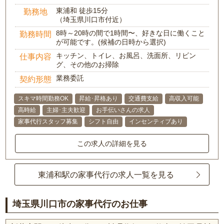
東浦和 徒歩15分
勤務地
（埼玉県川口市付近）
8時～20時の間で1時間〜、好きな日に働くこと
勤務時間
が可能です。(候補の日時から選択)
キッチン、トイレ、お風呂、洗面所、リビン
仕事内容
グ、その他のお掃除
業務委託
契約形態
スキマ時間勤務OK
昇給･昇格あり
交通費支給
高収入可能
高時給
主婦･主夫歓迎
お手伝いさんの求人
家事代行スタッフ募集
シフト自由
インセンティブあり
この求人の詳細を見る
東浦和駅の家事代行の求人一覧を見る
埼玉県川口市の家事代行のお仕事