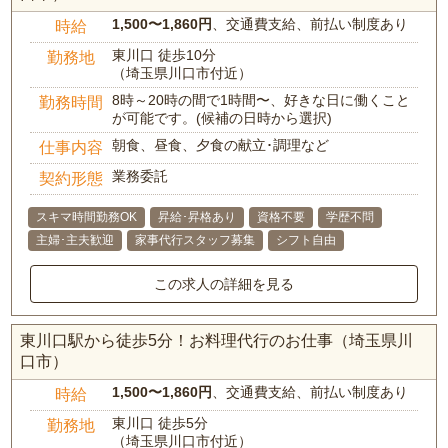
1,500〜1,860円
、交通費支給、前払い制度あり
時給
東川口 徒歩10分
勤務地
（埼玉県川口市付近）
8時～20時の間で1時間〜、好きな日に働くこと
勤務時間
が可能です。(候補の日時から選択)
朝食、昼食、夕食の献立･調理など
仕事内容
業務委託
契約形態
スキマ時間勤務OK
昇給･昇格あり
資格不要
学歴不問
主婦･主夫歓迎
家事代行スタッフ募集
シフト自由
この求人の詳細を見る
東川口駅から徒歩5分！お料理代行のお仕事（埼玉県川
口市）
1,500〜1,860円
、交通費支給、前払い制度あり
時給
東川口 徒歩5分
勤務地
（埼玉県川口市付近）