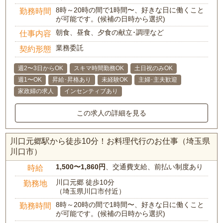
8時～20時の間で1時間〜、好きな日に働くこと
勤務時間
が可能です。(候補の日時から選択)
朝食、昼食、夕食の献立･調理など
仕事内容
業務委託
契約形態
週2〜3日からOK
スキマ時間勤務OK
土日祝のみOK
週1〜OK
昇給･昇格あり
未経験OK
主婦･主夫歓迎
家政婦の求人
インセンティブあり
この求人の詳細を見る
川口元郷駅から徒歩10分！お料理代行のお仕事（埼玉県
川口市）
1,500〜1,860円
、交通費支給、前払い制度あり
時給
川口元郷 徒歩10分
勤務地
（埼玉県川口市付近）
8時～20時の間で1時間〜、好きな日に働くこと
勤務時間
が可能です。(候補の日時から選択)