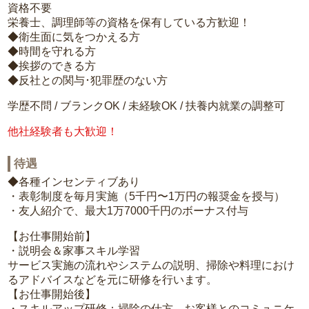
資格不要
栄養士、調理師等の資格を保有している方歓迎！
◆衛生面に気をつかえる方
◆時間を守れる方
◆挨拶のできる方
◆反社との関与･犯罪歴のない方
学歴不問 / ブランクOK / 未経験OK / 扶養内就業の調整可
他社経験者も大歓迎！
待遇
◆各種インセンティブあり
・表彰制度を毎月実施（5千円〜1万円の報奨金を授与）
・友人紹介で、最大1万7000千円のボーナス付与
【お仕事開始前】
・説明会＆家事スキル学習
サービス実施の流れやシステムの説明、掃除や料理におけ
るアドバイスなどを元に研修を行います。
【お仕事開始後】
・スキルアップ研修：掃除の仕方、お客様とのコミュニケ