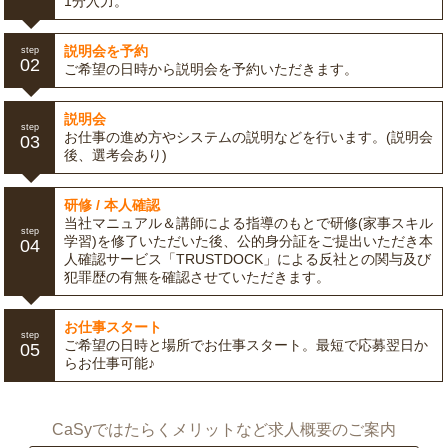
1分入力。
説明会を予約
step
02
ご希望の日時から説明会を予約いただきます。
説明会
step
お仕事の進め方やシステムの説明などを行います。(説明会
03
後、選考会あり)
研修 / 本人確認
当社マニュアル＆講師による指導のもとで研修(家事スキル
step
学習)を修了いただいた後、公的身分証をご提出いただき本
04
人確認サービス「TRUSTDOCK」による反社との関与及び
犯罪歴の有無を確認させていただきます。
お仕事スタート
step
ご希望の日時と場所でお仕事スタート。最短で応募翌日か
05
らお仕事可能♪
CaSyではたらくメリットなど求人概要のご案内