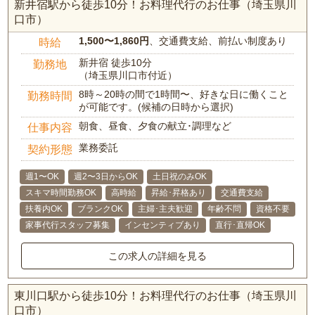
新井宿駅から徒歩10分！お料理代行のお仕事（埼玉県川
口市）
1,500〜1,860円
、交通費支給、前払い制度あり
時給
新井宿 徒歩10分
勤務地
（埼玉県川口市付近）
8時～20時の間で1時間〜、好きな日に働くこと
勤務時間
が可能です。(候補の日時から選択)
朝食、昼食、夕食の献立･調理など
仕事内容
業務委託
契約形態
週1〜OK
週2〜3日からOK
土日祝のみOK
スキマ時間勤務OK
高時給
昇給･昇格あり
交通費支給
扶養内OK
ブランクOK
主婦･主夫歓迎
年齢不問
資格不要
家事代行スタッフ募集
インセンティブあり
直行･直帰OK
この求人の詳細を見る
東川口駅から徒歩10分！お料理代行のお仕事（埼玉県川
口市）