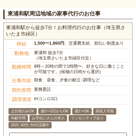
東浦和駅周辺地域の家事代行のお仕事
東浦和駅から徒歩7分！お料理代行のお仕事（埼玉県さ
いたま市緑区）
1,500〜1,860円
、交通費支給、前払い制度あり
時給
東浦和 徒歩7分
勤務地
（埼玉県さいたま市緑区付近）
8時～20時の間で1時間〜、好きな日に働くこと
勤務時間
が可能です。(候補の日時から選択)
朝食、昼食、夕食の献立･調理など
仕事内容
業務委託
契約形態
IHコンロ3口
調理環境
土日祝のみOK
週2〜3日からOK
週1〜OK
高収入可能
年齢不問
お手伝いさんの求人
インセンティブあり
30代･40代･50代活躍中