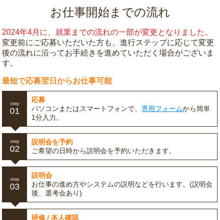
お仕事開始までの流れ
2024年4月に、就業までの流れの一部が変更となりました。
変更前にご応募いただいた方も、進行ステップに応じて変更
後の流れに沿ってお手続きを進めていただく場合がございま
す。
最短で応募翌日からお仕事可能
応募
step
パソコンまたはスマートフォンで、
専用フォーム
から簡単
01
1分入力。
説明会を予約
step
02
ご希望の日時から説明会を予約いただきます。
説明会
step
お仕事の進め方やシステムの説明などを行います。(説明会
03
後、選考会あり)
研修 / 本人確認