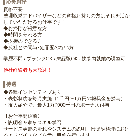
応募資格
資格不要
整理収納アドバイザーなどの資格お持ちの方はそれを活か
していただけるお仕事です！
◆お掃除が得意な方
◆時間を守れる方
◆挨拶のできる方
◆反社との関与･犯罪歴のない方
学歴不問 / ブランクOK / 未経験OK / 扶養内就業の調整可
他社経験者も大歓迎！
待遇
◆各種インセンティブあり
・表彰制度を毎月実施（5千円〜1万円の報奨金を授与）
・友人紹介で、最大1万7000千円のボーナス付与
【お仕事開始前】
・説明会＆家事スキル学習
サービス実施の流れやシステムの説明、掃除や料理におけ
るアドバイスなどを元に研修を行います。