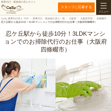
家事代行・家政婦の求人サイト
スタッフに応募する
メニュー
CaSy 家事代行求人 TOP
家事代行・家政婦の求人一覧
大阪府
大阪府市部
四條畷市
忍ケ丘駅から徒歩10分！3LDKマンションでのお掃除代行のお仕事（大阪府四條畷市）
忍ケ丘駅から徒歩10分！3LDKマンシ
ョンでのお掃除代行のお仕事（大阪府
四條畷市）