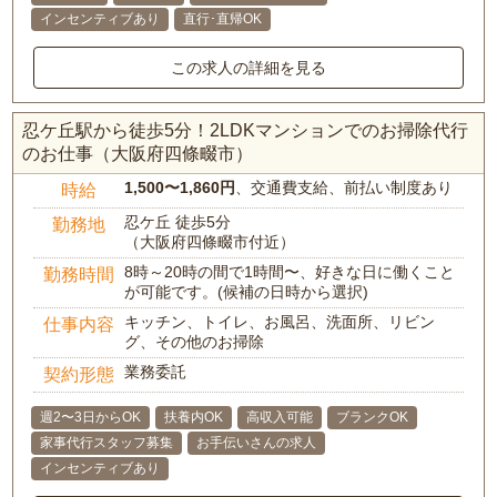
インセンティブあり
直行･直帰OK
この求人の詳細を見る
忍ケ丘駅から徒歩5分！2LDKマンションでのお掃除代行
のお仕事（大阪府四條畷市）
1,500〜1,860円
、交通費支給、前払い制度あり
時給
忍ケ丘 徒歩5分
勤務地
（大阪府四條畷市付近）
8時～20時の間で1時間〜、好きな日に働くこと
勤務時間
が可能です。(候補の日時から選択)
キッチン、トイレ、お風呂、洗面所、リビン
仕事内容
グ、その他のお掃除
業務委託
契約形態
週2〜3日からOK
扶養内OK
高収入可能
ブランクOK
家事代行スタッフ募集
お手伝いさんの求人
インセンティブあり