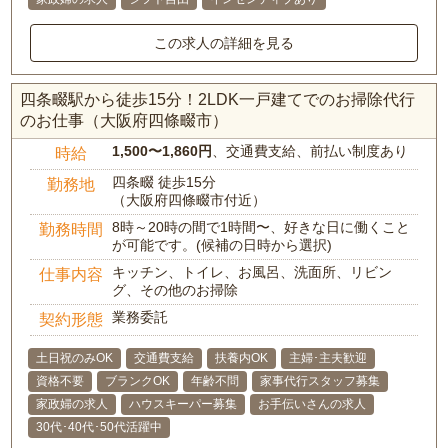
この求人の詳細を見る
四条畷駅から徒歩15分！2LDK一戸建てでのお掃除代行
のお仕事（大阪府四條畷市）
1,500〜1,860円
、交通費支給、前払い制度あり
時給
四条畷 徒歩15分
勤務地
（大阪府四條畷市付近）
8時～20時の間で1時間〜、好きな日に働くこと
勤務時間
が可能です。(候補の日時から選択)
キッチン、トイレ、お風呂、洗面所、リビン
仕事内容
グ、その他のお掃除
業務委託
契約形態
土日祝のみOK
交通費支給
扶養内OK
主婦･主夫歓迎
資格不要
ブランクOK
年齢不問
家事代行スタッフ募集
家政婦の求人
ハウスキーパー募集
お手伝いさんの求人
30代･40代･50代活躍中