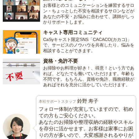
お客様とのコミュニケーションを練習するサロ
ン・ちょっとした不安を相談するサロンなどが
あなたの不安・お悩みに合わせて、講師がしっ
かりサポートします。
キャスト専用コミュニティ
CaSyキャスト限定SNS「CACACO(カカコ)」
で、サービスのノウハウを共有したり、悩みを
相談することができます。
資格・免許不要
お掃除やお料理が好き！、得意！という方であ
れば、どなたでも働いていただけます。年齢も
不問です。もちろん、資格や免許、職務経験が
あればそれを充分に活かしていただけます。
鈴野 寿子
本社サポートスタッフ
フォロー体制が充実していますので、初め
ての方もご安心ください。
あなたのお掃除や整理収納の経験やスキル
を存分に活かせます。お客様は家事にお困
りの方が多いので、大変感謝されるやりが