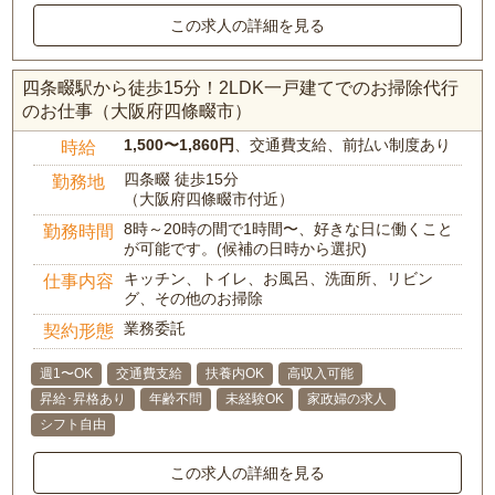
この求人の詳細を見る
四条畷駅から徒歩15分！2LDK一戸建てでのお掃除代行
のお仕事（大阪府四條畷市）
1,500〜1,860円
、交通費支給、前払い制度あり
時給
四条畷 徒歩15分
勤務地
（大阪府四條畷市付近）
8時～20時の間で1時間〜、好きな日に働くこと
勤務時間
が可能です。(候補の日時から選択)
キッチン、トイレ、お風呂、洗面所、リビン
仕事内容
グ、その他のお掃除
業務委託
契約形態
週1〜OK
交通費支給
扶養内OK
高収入可能
昇給･昇格あり
年齢不問
未経験OK
家政婦の求人
シフト自由
この求人の詳細を見る