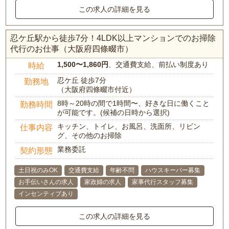
この求人の詳細を見る
忍ケ丘駅から徒歩7分！4LDK以上マンションでのお掃除
代行のお仕事（大阪府四條畷市）
1,500〜1,860円
、交通費支給、前払い制度あり
時給
忍ケ丘 徒歩7分
勤務地
（大阪府四條畷市付近）
8時～20時の間で1時間〜、好きな日に働くこと
勤務時間
が可能です。(候補の日時から選択)
キッチン、トイレ、お風呂、洗面所、リビン
仕事内容
グ、その他のお掃除
業務委託
契約形態
土日祝のみOK
交通費支給
年齢不問
ハウスキーパー募集
お手伝いさんの求人
家政婦の求人
家事代行スタッフ募集
インセンティブあり
この求人の詳細を見る