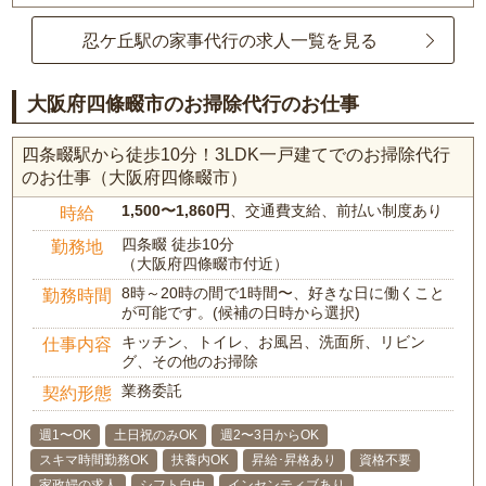
忍ケ丘駅の家事代行の求人一覧を見る
大阪府四條畷市のお掃除代行のお仕事
四条畷駅から徒歩10分！3LDK一戸建てでのお掃除代行
のお仕事（大阪府四條畷市）
1,500〜1,860円
、交通費支給、前払い制度あり
時給
四条畷 徒歩10分
勤務地
（大阪府四條畷市付近）
8時～20時の間で1時間〜、好きな日に働くこと
勤務時間
が可能です。(候補の日時から選択)
キッチン、トイレ、お風呂、洗面所、リビン
仕事内容
グ、その他のお掃除
業務委託
契約形態
週1〜OK
土日祝のみOK
週2〜3日からOK
スキマ時間勤務OK
扶養内OK
昇給･昇格あり
資格不要
家政婦の求人
シフト自由
インセンティブあり