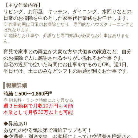
【主な作業内容】
リビング、お部屋、キッチン、ダイニング、水回りなどの
日常のお掃除を中心とした家事代行業務をお任せします。
作業範囲は日常のお掃除となり、専門的なハウスクリーニングと
は異なります。
危険なお仕事や、介護など専門知識が必要なお仕事はありませ
ん。
育児で家事との両立が大変な方や共働きの家庭など、自分
のお掃除で人に感謝されるやりがい溢れるお仕事です。
自宅の近所で空いた時間にお仕事をするのもOK。週1日、
平日だけ、土日のみなどシフトの融通が利くお仕事です。
報酬詳細
※
時給
1,500〜1,860円
指名料・ランク時給により異なる
週３日勤務で月収10万円も可能
本業として月収30万以上も可能
◆昇給あり
あなたのやる気次第で時給アップも可！
◆交通費：別途支給。お客様によっては交通費を増額され