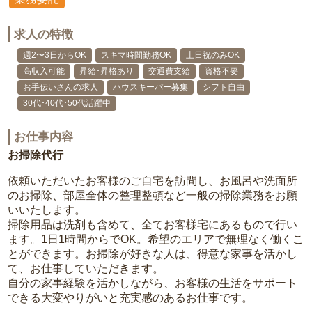
求人の特徴
週2〜3日からOK
スキマ時間勤務OK
土日祝のみOK
高収入可能
昇給･昇格あり
交通費支給
資格不要
お手伝いさんの求人
ハウスキーパー募集
シフト自由
30代･40代･50代活躍中
お仕事内容
お掃除代行
依頼いただいたお客様のご自宅を訪問し、お風呂や洗面所
のお掃除、部屋全体の整理整頓など一般の掃除業務をお願
いいたします。
掃除用品は洗剤も含めて、全てお客様宅にあるもので行い
ます。1日1時間からでOK。希望のエリアで無理なく働くこ
とができます。お掃除が好きな人は、得意な家事を活かし
て、お仕事していただきます。
自分の家事経験を活かしながら、お客様の生活をサポート
できる大変やりがいと充実感のあるお仕事です。