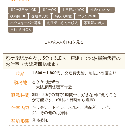
週2〜3日からOK
週1〜OK
土日祝のみOK
昇給･昇格あり
扶養内OK
交通費支給
高収入可能
ブランクOK
ハウスキーパー募集
お手伝いさんの求人
家政婦の求人
直行･直帰OK
この求人の詳細を見る
忍ケ丘駅から徒歩5分！3LDK一戸建てでのお掃除代行の
お仕事（大阪府四條畷市）
1,500〜1,860円
、交通費支給、前払い制度あり
時給
忍ケ丘 徒歩5分
勤務地
（大阪府四條畷市付近）
8時～20時の間で1時間〜、好きな日に働くこと
勤務時間
が可能です。(候補の日時から選択)
キッチン、トイレ、お風呂、洗面所、リビン
仕事内容
グ、その他のお掃除
業務委託
契約形態