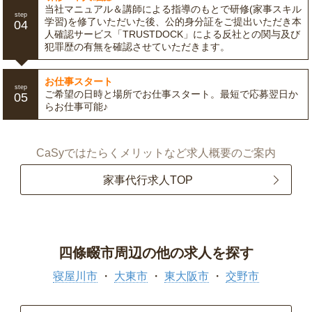
当社マニュアル＆講師による指導のもとで研修(家事スキル
step
学習)を修了いただいた後、公的身分証をご提出いただき本
04
人確認サービス「TRUSTDOCK」による反社との関与及び
犯罪歴の有無を確認させていただきます。
お仕事スタート
step
ご希望の日時と場所でお仕事スタート。最短で応募翌日か
05
らお仕事可能♪
CaSyではたらくメリットなど求人概要のご案内
家事代行求人TOP
四條畷市周辺の他の求人を探す
寝屋川市
大東市
東大阪市
交野市