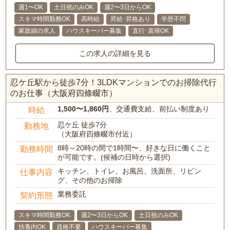
週1〜OK
土日祝のみOK
週2〜3日からOK
スキマ時間勤務OK
高時給
昇給･昇格あり
学歴不問
家政婦の求人
ハウスキーパー募集
直行･直帰OK
この求人の詳細を見る
忍ケ丘駅から徒歩7分！3LDKマンションでのお掃除代行
のお仕事（大阪府四條畷市）
1,500〜1,860円
、交通費支給、前払い制度あり
時給
忍ケ丘 徒歩7分
勤務地
（大阪府四條畷市付近）
8時～20時の間で1時間〜、好きな日に働くこと
勤務時間
が可能です。(候補の日時から選択)
キッチン、トイレ、お風呂、洗面所、リビン
仕事内容
グ、その他のお掃除
業務委託
契約形態
スキマ時間勤務OK
週2〜3日からOK
土日祝のみOK
扶養内OK
資格不要
ハウスキーパー募集