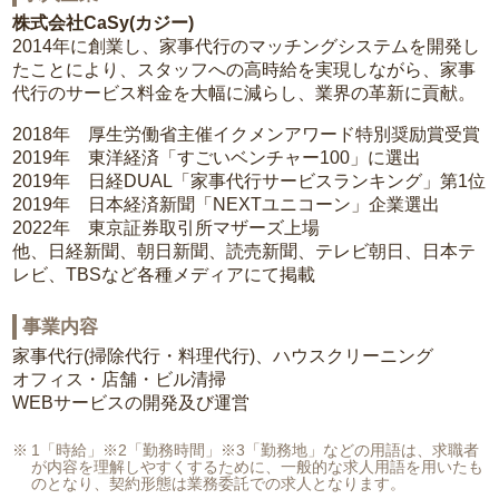
株式会社CaSy(カジー)
2014年に創業し、家事代行のマッチングシステムを開発し
たことにより、スタッフへの高時給を実現しながら、家事
代行のサービス料金を大幅に減らし、業界の革新に貢献。
2018年 厚生労働省主催イクメンアワード特別奨励賞受賞
2019年 東洋経済「すごいベンチャー100」に選出
2019年 日経DUAL「家事代行サービスランキング」第1位
2019年 日本経済新聞「NEXTユニコーン」企業選出
2022年 東京証券取引所マザーズ上場
他、日経新聞、朝日新聞、読売新聞、テレビ朝日、日本テ
レビ、TBSなど各種メディアにて掲載
事業内容
家事代行(掃除代行・料理代行)、ハウスクリーニング
オフィス・店舗・ビル清掃
WEBサービスの開発及び運営
1「時給」※2「勤務時間」※3「勤務地」などの用語は、求職者
が内容を理解しやすくするために、一般的な求人用語を用いたも
のとなり、契約形態は業務委託での求人となります。