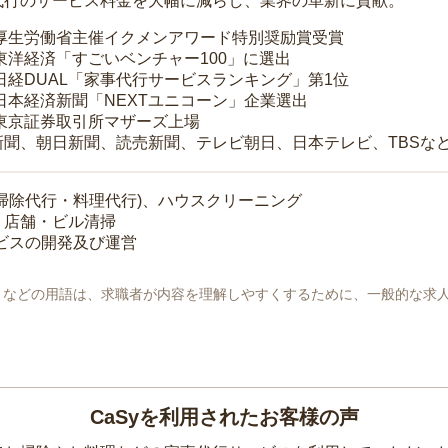
代行のサービス料金を大幅に減らし、業界の革新に貢献。
 厚生労働省主催イクメンアワード特別奨励賞受賞
 東洋経済「すごいベンチャー100」に選出
 日経DUAL「家事代行サービスランキング」第1位
 日本経済新聞「NEXTユニコーン」企業選出
 東京証券取引所マザーズ上場
新聞、朝日新聞、読売新聞、テレビ朝日、日本テレビ、TBSな
掃除代行・料理代行)、ハウスクリーニング
・店舗・ビル清掃
ービスの開発及び運営
地」などの用語は、求職者が内容を理解しやすくするために、一般的な求
CaSyを利用されたお客様の声