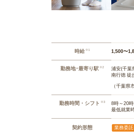
※1
時給
1,500〜1,
※2
勤務地･最寄り駅
浦安(千葉県
南行徳 徒
（千葉県
※3
勤務時間・シフト
8時～20
最低就業
契約形態
業務委託