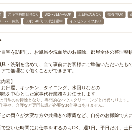
K
スキマ時間勤務OK
週2〜3日からOK
土日祝のみOK
扶養内OK
キーパー募集
30代･40代･50代活躍中
インセンティブあり
行
ご自宅を訪問し、お風呂や洗面所のお掃除、部屋全体の整理整
用具・洗剤を含めて、全て事前にお客様にご準備いただいたもの
リアで無理なく働くことができます。
業内容】
、お部屋、キッチン、ダイニング、水回りなどの
掃除を中心とした家事代行業務をお任せします。
は日常のお掃除となり、専門的なハウスクリーニングとは異なります。
仕事や、介護など専門知識が必要なお仕事はありません。
事との両立が大変な方や共働きの家庭など、自分のお掃除で人
所で空いた時間にお仕事をするのもOK。週1日、平日だけ、土