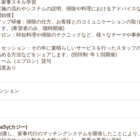
＆家事スキル学習
実施の流れやシステムの説明、掃除や料理におけるアドバイス
開始後】
アップ研修：掃除の仕方、お客様とのコミュニケーションの取
す。(希望者のみ、随時開催)
サロン：時短料理や掃除のテクニックなど、様々なテーマや事例
トセッション：その年に素晴らしいサービスを行ったスタッフ
める方法などをシェアします。(招待制･年１回開催)
ォーム（エプロン）貸与
制度あり
マンション
Sy(カジー)
年に創業し、家事代行のマッチングシステムを開発したことによ