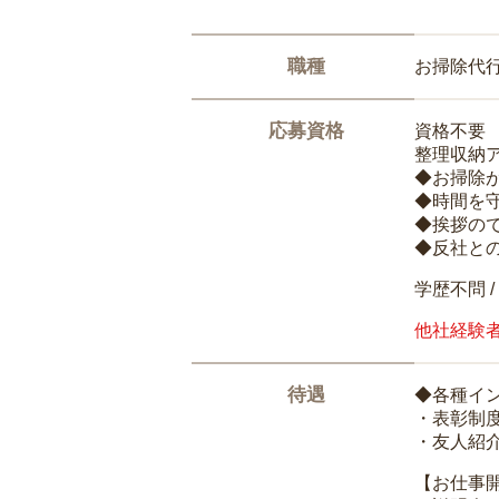
職種
お掃除代
応募資格
資格不要
整理収納
◆お掃除
◆時間を
◆挨拶の
◆反社と
学歴不問 /
他社経験
待遇
◆各種イ
・表彰制
・友人紹介
【お仕事