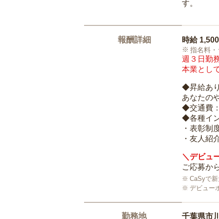
す。
報酬詳細
時給
1,50
指名料・
週３日勤務
本業として
◆昇給あ
あなたの
◆交通費
◆各種イ
・表彰制
・友人紹介
＼デビュー
ご応募から
CaSy
デビュー
勤務地
千葉県市