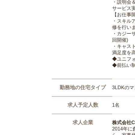
・説明会
サービス
【お仕事
・スキル
修を行いま
・カジー
回開催)
・キャス
満足度を高
◆ユニフ
◆前払い
勤務地の住宅タイプ
3LDKの
求人予定人数
1名
求人企業
株式会社Ca
2014