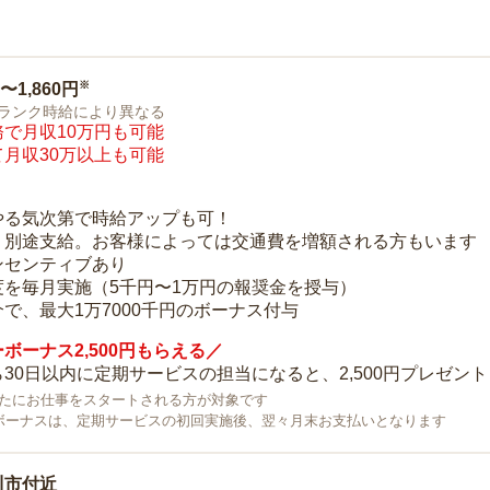
※
0〜1,860円
ランク時給により異なる
で月収10万円も可能
月収30万以上も可能
り
やる気次第で時給アップも可！
：別途支給。お客様によっては交通費を増額される方もいます
ンセンティブあり
度を毎月実施（5千円〜1万円の報奨金を授与）
で、最大1万7000千円のボーナス付与
ボーナス2,500円もらえる／
30日以内に定期サービスの担当になると、2,500円プレゼント
で新たにお仕事をスタートされる方が対象です
ボーナスは、定期サービスの初回実施後、翌々月末お支払いとなります
川市付近