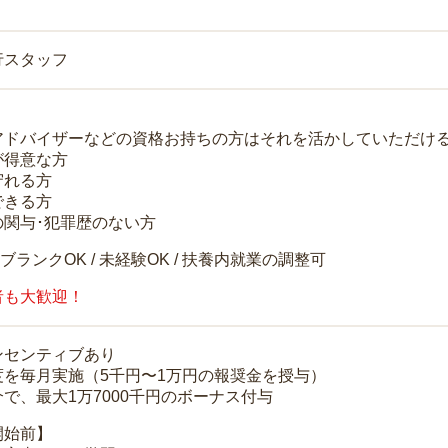
行スタッフ
アドバイザーなどの資格お持ちの方はそれを活かしていただけ
が得意な方
守れる方
できる方
の関与･犯罪歴のない方
 ブランクOK / 未経験OK / 扶養内就業の調整可
者も大歓迎！
ンセンティブあり
度を毎月実施（5千円〜1万円の報奨金を授与）
で、最大1万7000千円のボーナス付与
開始前】