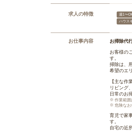
求人の特徴
週1〜O
ハウス
お仕事内容
お掃除代
お客様の
す。
掃除は、
希望のエ
【主な作
リビング
日常のお
作業範囲
危険なお
育児で家
す。
自宅の近