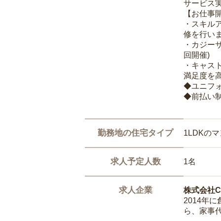
サービス
【お仕事
・スキル
修を行いま
・カジー
回開催)
・キャス
満足度を高
◆ユニフ
◆前払い
勤務地の住宅タイプ
1LDKの
求人予定人数
1名
求人企業
株式会社Ca
2014
ら、家事