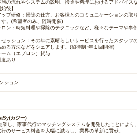
実施の流れやシステムの説明、掃除や料理におけるアドバイス
開始後】
アップ研修：掃除の仕方、お客様とのコミュニケーションの取
す。(希望者のみ、随時開催)
サロン：時短料理や掃除のテクニックなど、様々なテーマや事例
トセッション：その年に素晴らしいサービスを行ったスタッフ
める方法などをシェアします。(招待制･年１回開催)
ォーム（エプロン）貸与
制度あり
マンション
Sy(カジー)
年に創業し、家事代行のマッチングシステムを開発したことによ
代行のサービス料金を大幅に減らし、業界の革新に貢献。