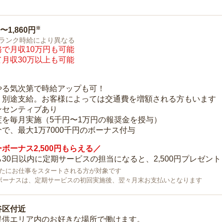
※
0〜1,860円
ランク時給により異なる
で月収10万円も可能
月収30万以上も可能
り
やる気次第で時給アップも可！
：別途支給。お客様によっては交通費を増額される方もいます
ンセンティブあり
度を毎月実施（5千円〜1万円の報奨金を授与）
で、最大1万7000千円のボーナス付与
ボーナス2,500円もらえる／
30日以内に定期サービスの担当になると、2,500円プレゼント
で新たにお仕事をスタートされる方が対象です
ボーナスは、定期サービスの初回実施後、翌々月末お支払いとなります
谷区付近
提供エリア内のお好きな場所で働けます。