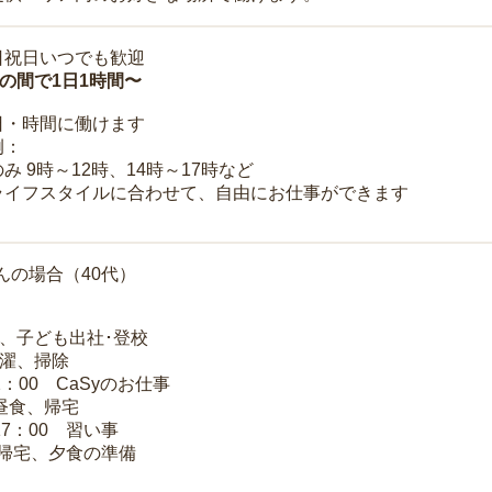
日祝日いつでも歓迎
時の間で1日1時間〜
日・時間に働けます
例：
み 9時～12時、14時～17時など
ライフスタイルに合わせて、自由にお仕事ができます
んの場合（40代）
夫、子ども出社･登校
洗濯、掃除
2：00 CaSyのお仕事
 昼食、帰宅
17：00 習い事
 帰宅、夕食の準備