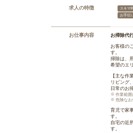
求人の特徴
スキマ
お手伝
お仕事内容
お掃除代
お客様の
す。
掃除は、
希望のエ
【主な作
リビング
日常のお
作業範囲
危険なお
育児で家
す。
自宅の近
す。