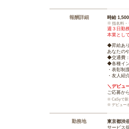
報酬詳細
時給
1,50
指名料・
週３日勤務
本業として
◆昇給あ
あなたの
◆交通費
◆各種イ
・表彰制
・友人紹介
＼デビュー
ご応募から
CaSy
デビュー
勤務地
東京都渋
サービス