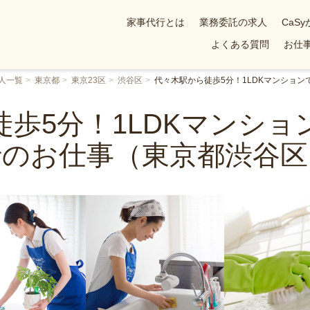
家事代行とは
業務委託の求人
CaS
よくある質問
お仕事
人一覧
東京都
東京23区
渋谷区
代々木駅から徒歩5分！1LDKマンショ
歩5分！1LDKマンシ
行のお仕事（東京都渋谷区