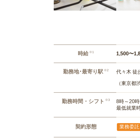
※1
時給
1,500〜1,
※2
勤務地･最寄り駅
代々木 徒
（東京都
※3
勤務時間・シフト
8時～20
最低就業
契約形態
業務委託