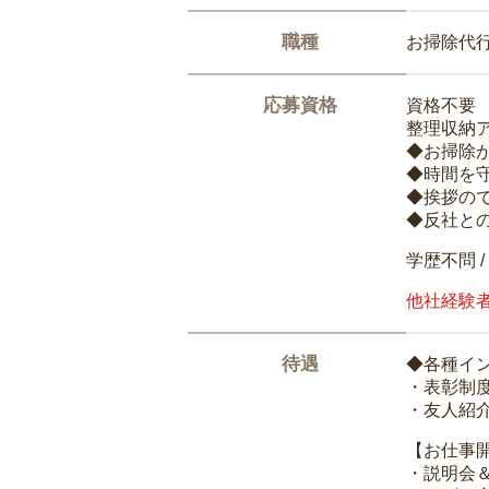
職種
お掃除代
応募資格
資格不要
整理収納
◆お掃除
◆時間を
◆挨拶の
◆反社と
学歴不問 /
他社経験
待遇
◆各種イ
・表彰制
・友人紹介
【お仕事
・説明会