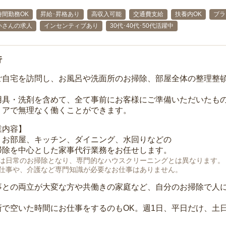
時間勤務OK
昇給･昇格あり
高収入可能
交通費支給
扶養内OK
ブラ
いさんの求人
インセンティブあり
30代･40代･50代活躍中
行
ご自宅を訪問し、お風呂や洗面所のお掃除、部屋全体の整理整
用具・洗剤を含めて、全て事前にお客様にご準備いただいたもの
リアで無理なく働くことができます。
業内容】
、お部屋、キッチン、ダイニング、水回りなどの
掃除を中心とした家事代行業務をお任せします。
は日常のお掃除となり、専門的なハウスクリーニングとは異なります。
仕事や、介護など専門知識が必要なお仕事はありません。
事との両立が大変な方や共働きの家庭など、自分のお掃除で人
所で空いた時間にお仕事をするのもOK。週1日、平日だけ、土