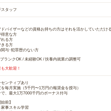
行スタッフ
アドバイザーなどの資格お持ちの方はそれを活かしていただけ
が得意な方
守れる方
できる方
の関与･犯罪歴のない方
 ブランクOK / 未経験OK / 扶養内就業の調整可
者も大歓迎！
ンセンティブあり
度を毎月実施（5千円〜1万円の報奨金を授与）
で、最大1万7000千円のボーナス付与
開始前】
＆家事スキル学習