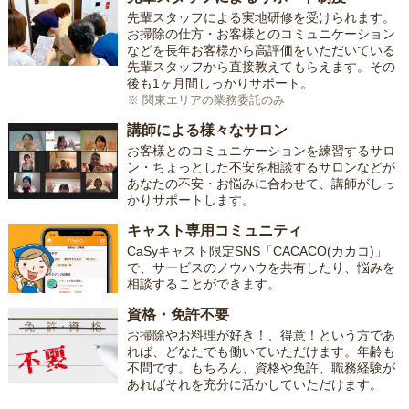
先輩スタッフによる実地研修を受けられます。
お掃除の仕方・お客様とのコミュニケーション
などを長年お客様から高評価をいただいている
先輩スタッフから直接教えてもらえます。その
後も1ヶ月間しっかりサポート。
※ 関東エリアの業務委託のみ
講師による様々なサロン
お客様とのコミュニケーションを練習するサロ
ン・ちょっとした不安を相談するサロンなどが
あなたの不安・お悩みに合わせて、講師がしっ
かりサポートします。
キャスト専用コミュニティ
CaSyキャスト限定SNS「CACACO(カカコ)」
で、サービスのノウハウを共有したり、悩みを
相談することができます。
資格・免許不要
お掃除やお料理が好き！、得意！という方であ
れば、どなたでも働いていただけます。年齢も
不問です。もちろん、資格や免許、職務経験が
あればそれを充分に活かしていただけます。