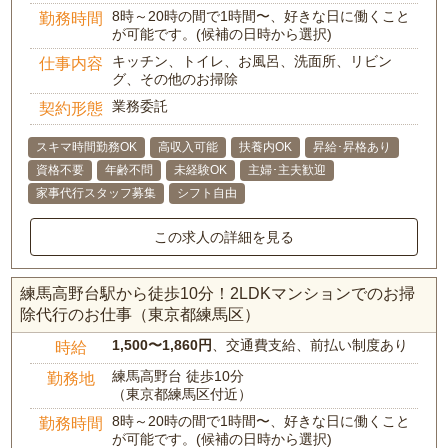
8時～20時の間で1時間〜、好きな日に働くこと
勤務時間
が可能です。(候補の日時から選択)
キッチン、トイレ、お風呂、洗面所、リビン
仕事内容
グ、その他のお掃除
業務委託
契約形態
スキマ時間勤務OK
高収入可能
扶養内OK
昇給･昇格あり
資格不要
年齢不問
未経験OK
主婦･主夫歓迎
家事代行スタッフ募集
シフト自由
この求人の詳細を見る
練馬高野台駅から徒歩10分！2LDKマンションでのお掃
除代行のお仕事（東京都練馬区）
1,500〜1,860円
、交通費支給、前払い制度あり
時給
練馬高野台 徒歩10分
勤務地
（東京都練馬区付近）
8時～20時の間で1時間〜、好きな日に働くこと
勤務時間
が可能です。(候補の日時から選択)