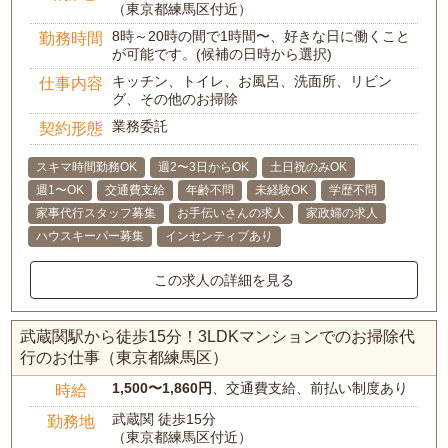
（東京都練馬区付近）
8時～20時の間で1時間〜、好きな日に働くこと
勤務時間
が可能です。(候補の日時から選択)
キッチン、トイレ、お風呂、洗面所、リビン
仕事内容
グ、その他のお掃除
業務委託
契約形態
スキマ時間勤務OK
週2〜3日からOK
土日祝のみOK
週1〜OK
交通費支給
年齢不問
未経験OK
学歴不問
家事代行スタッフ募集
お手伝いさんの求人
家政婦の求人
ハウスキーパー募集
インセンティブあり
この求人の詳細を見る
武蔵関駅から徒歩15分！3LDKマンションでのお掃除代
行のお仕事（東京都練馬区）
1,500〜1,860円
、交通費支給、前払い制度あり
時給
武蔵関 徒歩15分
勤務地
（東京都練馬区付近）