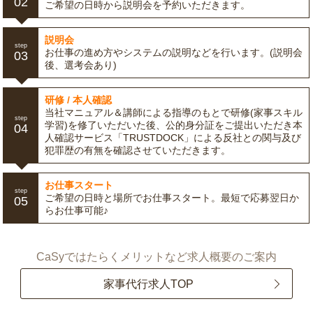
02
ご希望の日時から説明会を予約いただきます。
説明会
step
お仕事の進め方やシステムの説明などを行います。(説明会
03
後、選考会あり)
研修 / 本人確認
当社マニュアル＆講師による指導のもとで研修(家事スキル
step
学習)を修了いただいた後、公的身分証をご提出いただき本
04
人確認サービス「TRUSTDOCK」による反社との関与及び
犯罪歴の有無を確認させていただきます。
お仕事スタート
step
ご希望の日時と場所でお仕事スタート。最短で応募翌日か
05
らお仕事可能♪
CaSyではたらくメリットなど求人概要のご案内
家事代行求人TOP