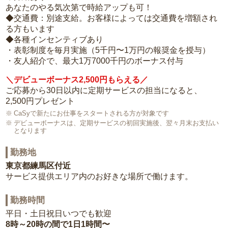
あなたのやる気次第で時給アップも可！
◆交通費：別途支給。お客様によっては交通費を増額され
る方もいます
◆各種インセンティブあり
・表彰制度を毎月実施（5千円〜1万円の報奨金を授与）
・友人紹介で、最大1万7000千円のボーナス付与
＼デビューボーナス2,500円もらえる／
ご応募から30日以内に定期サービスの担当になると、
2,500円プレゼント
CaSyで新たにお仕事をスタートされる方が対象です
デビューボーナスは、定期サービスの初回実施後、翌々月末お支払い
となります
勤務地
東京都練馬区付近
サービス提供エリア内のお好きな場所で働けます。
勤務時間
平日・土日祝日いつでも歓迎
8時～20時の間で1日1時間〜