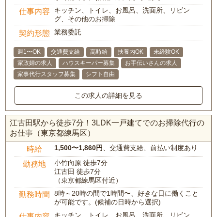
キッチン、トイレ、お風呂、洗面所、リビン
仕事内容
グ、その他のお掃除
業務委託
契約形態
週1〜OK
交通費支給
高時給
扶養内OK
未経験OK
家政婦の求人
ハウスキーパー募集
お手伝いさんの求人
家事代行スタッフ募集
シフト自由
この求人の詳細を見る
江古田駅から徒歩7分！3LDK一戸建てでのお掃除代行の
お仕事（東京都練馬区）
1,500〜1,860円
、交通費支給、前払い制度あり
時給
小竹向原 徒歩7分
勤務地
江古田 徒歩7分
（東京都練馬区付近）
8時～20時の間で1時間〜、好きな日に働くこと
勤務時間
が可能です。(候補の日時から選択)
キッチン、トイレ、お風呂、洗面所、リビン
仕事内容