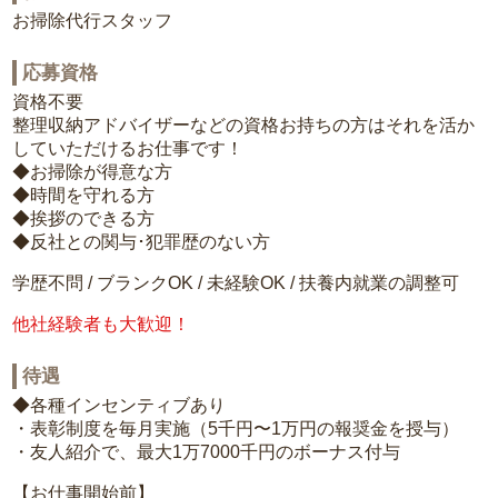
お掃除代行スタッフ
応募資格
資格不要
整理収納アドバイザーなどの資格お持ちの方はそれを活か
していただけるお仕事です！
◆お掃除が得意な方
◆時間を守れる方
◆挨拶のできる方
◆反社との関与･犯罪歴のない方
学歴不問 / ブランクOK / 未経験OK / 扶養内就業の調整可
他社経験者も大歓迎！
待遇
◆各種インセンティブあり
・表彰制度を毎月実施（5千円〜1万円の報奨金を授与）
・友人紹介で、最大1万7000千円のボーナス付与
【お仕事開始前】