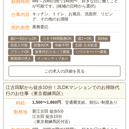
8時～20時の間で1時間〜、好きな日に働くこと
勤務時間
が可能です。(候補の日時から選択)
キッチン、トイレ、お風呂、洗面所、リビン
仕事内容
グ、その他のお掃除
業務委託
契約形態
週2〜3日からOK
スキマ時間勤務OK
週1〜OK
高時給
高収入可能
扶養内OK
年齢不問
主婦･主夫歓迎
ブランクOK
家事代行スタッフ募集
ハウスキーパー募集
家政婦の求人
インセンティブあり
この求人の詳細を見る
江古田駅から徒歩10分！2LDKマンションでのお掃除代
行のお仕事（東京都練馬区）
1,500〜1,860円
、交通費支給、前払い制度あり
時給
新江古田 徒歩5分
勤務地
江古田 徒歩10分
（東京都練馬区付近）