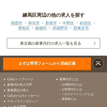
練馬区周辺の他の求人を探す
朝霞市
和光市
新座市
中野区
杉並区
豊島区
板橋区
武蔵野市
西東京市
東京都の家事代行の求人一覧を見る
まずは専用フォームから登録応募
CaSyトップページ
家事代行とは
家事代行求人TOP
お掃除代行とは
お料理代行とは
業務委託の求人
ハウスクリーニングとは
CaSyからのメッセージ
家政婦とは
スタッフインタビュー
よくある質問