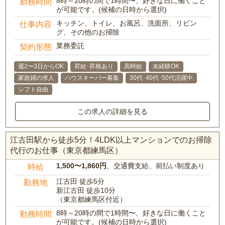
8時～20時の間で1時間〜、好きな日に働くこと
勤務時間
が可能です。(候補の日時から選択)
キッチン、トイレ、お風呂、洗面所、リビン
仕事内容
グ、その他のお掃除
業務委託
契約形態
週2〜3日からOK
昇給･昇格あり
高時給
未経験OK
家政婦の求人
ハウスキーパー募集
30代･40代･50代活躍中
シフト自由
この求人の詳細を見る
江古田駅から徒歩5分！4LDK以上マンションでのお掃除
代行のお仕事（東京都練馬区）
1,500〜1,860円
、交通費支給、前払い制度あり
時給
江古田 徒歩5分
勤務地
新江古田 徒歩10分
（東京都練馬区付近）
8時～20時の間で1時間〜、好きな日に働くこと
勤務時間
が可能です。(候補の日時から選択)