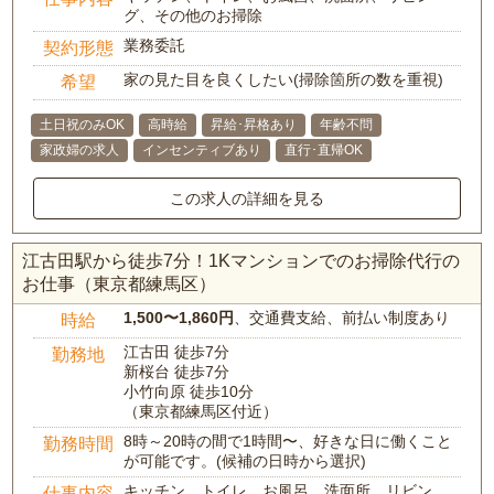
グ、その他のお掃除
業務委託
契約形態
家の見た目を良くしたい(掃除箇所の数を重視)
希望
土日祝のみOK
高時給
昇給･昇格あり
年齢不問
家政婦の求人
インセンティブあり
直行･直帰OK
この求人の詳細を見る
江古田駅から徒歩7分！1Kマンションでのお掃除代行の
お仕事（東京都練馬区）
1,500〜1,860円
、交通費支給、前払い制度あり
時給
江古田 徒歩7分
勤務地
新桜台 徒歩7分
小竹向原 徒歩10分
（東京都練馬区付近）
8時～20時の間で1時間〜、好きな日に働くこと
勤務時間
が可能です。(候補の日時から選択)
キッチン、トイレ、お風呂、洗面所、リビン
仕事内容