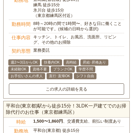
勤務地
練馬 徒歩15分
氷川台 徒歩15分
（東京都練馬区付近）
8時～20時の間で1時間〜、好きな日に働くこと
勤務時間
が可能です。(候補の日時から選択)
キッチン、トイレ、お風呂、洗面所、リビン
仕事内容
グ、その他のお掃除
業務委託
契約形態
週2〜3日からOK
扶養内OK
高時給
昇給･昇格あり
未経験OK
資格不要
ブランクOK
学歴不問
お手伝いさんの求人
直行･直帰OK
シフト自由
この求人の詳細を見る
平和台(東京都)駅から徒歩15分！3LDK一戸建てでのお掃
除代行のお仕事（東京都練馬区）
1,500〜1,860円
、交通費支給、前払い制度あり
時給
平和台(東京都) 徒歩15分
勤務地