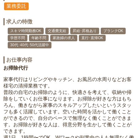
業務委託
求人の特徴
スキマ時間勤務OK
交通費支給
昇給･昇格あり
ブランクOK
学歴不問
年齢不問
家政婦の求人
直行･直帰OK
30代･40代･50代活躍中
お仕事内容
お掃除代行
家事代行はリビングやキッチン、お風呂の水周りなどお客
様宅の清掃業務です。
普段の自宅のお掃除のように、快適さを考えて、収納や掃
除をしていくお仕事になります。お掃除が好きな方はもち
ろん、働きながら家事のスキルアップしたいというスタッ
フも多く活躍しています。空いた時間を活かして働くこと
ができるので、自分のペースで無理なく働くことができま
す。お掃除が好きな人は、得意分野を生かして働くことが
できます。
週1日、1時間〜でOK。Wワークや副業中の人も無理なく働