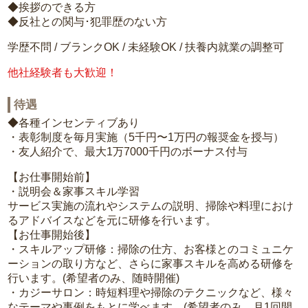
◆挨拶のできる方
◆反社との関与･犯罪歴のない方
学歴不問 / ブランクOK / 未経験OK / 扶養内就業の調整可
他社経験者も大歓迎！
待遇
◆各種インセンティブあり
・表彰制度を毎月実施（5千円〜1万円の報奨金を授与）
・友人紹介で、最大1万7000千円のボーナス付与
【お仕事開始前】
・説明会＆家事スキル学習
サービス実施の流れやシステムの説明、掃除や料理におけ
るアドバイスなどを元に研修を行います。
【お仕事開始後】
・スキルアップ研修：掃除の仕方、お客様とのコミュニケ
ーションの取り方など、さらに家事スキルを高める研修を
行います。(希望者のみ、随時開催)
・カジーサロン：時短料理や掃除のテクニックなど、様々
なテーマや事例をもとに学べます。(希望者のみ、月1回開