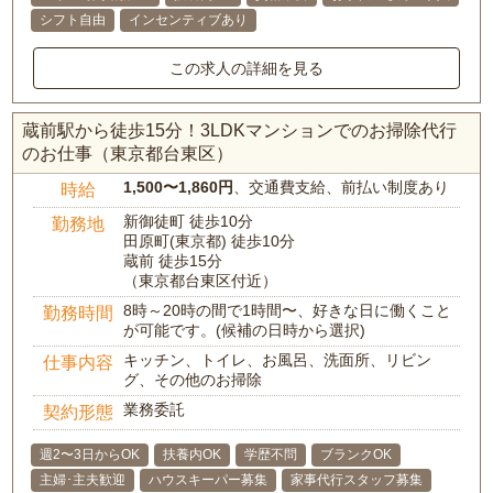
シフト自由
インセンティブあり
この求人の詳細を見る
蔵前駅から徒歩15分！3LDKマンションでのお掃除代行
のお仕事（東京都台東区）
1,500〜1,860円
、交通費支給、前払い制度あり
時給
新御徒町 徒歩10分
勤務地
田原町(東京都) 徒歩10分
蔵前 徒歩15分
（東京都台東区付近）
8時～20時の間で1時間〜、好きな日に働くこと
勤務時間
が可能です。(候補の日時から選択)
キッチン、トイレ、お風呂、洗面所、リビン
仕事内容
グ、その他のお掃除
業務委託
契約形態
週2〜3日からOK
扶養内OK
学歴不問
ブランクOK
主婦･主夫歓迎
ハウスキーパー募集
家事代行スタッフ募集