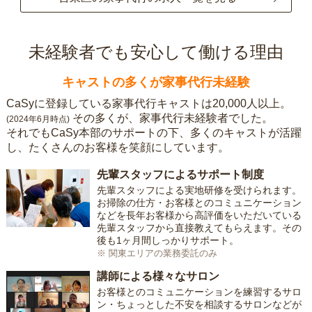
未経験者でも安心して働ける理由
キャストの多くが家事代行未経験
CaSyに登録している家事代行キャストは20,000人以上。
その多くが、家事代行未経験者でした。
(2024年6月時点)
それでもCaSy本部のサポートの下、多くのキャストが活躍
し、たくさんのお客様を笑顔にしています。
先輩スタッフによるサポート制度
先輩スタッフによる実地研修を受けられます。
お掃除の仕方・お客様とのコミュニケーション
などを長年お客様から高評価をいただいている
先輩スタッフから直接教えてもらえます。その
後も1ヶ月間しっかりサポート。
※ 関東エリアの業務委託のみ
講師による様々なサロン
お客様とのコミュニケーションを練習するサロ
ン・ちょっとした不安を相談するサロンなどが