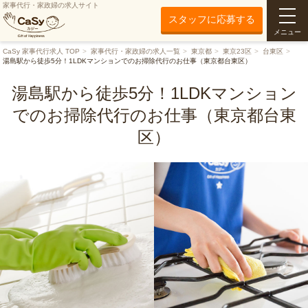
家事代行・家政婦の求人サイト
スタッフに応募する
メニュー
CaSy 家事代行求人 TOP
家事代行・家政婦の求人一覧
東京都
東京23区
台東区
湯島駅から徒歩5分！1LDKマンションでのお掃除代行のお仕事（東京都台東区）
湯島駅から徒歩5分！1LDKマンション
でのお掃除代行のお仕事（東京都台東
区）