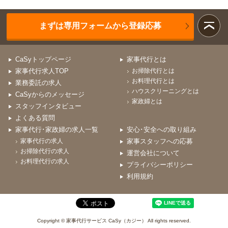
まずは専用フォームから登録応募
CaSyトップページ
家事代行とは
家事代行求人TOP
お掃除代行とは
お料理代行とは
業務委託の求人
ハウスクリーニングとは
CaSyからのメッセージ
家政婦とは
スタッフインタビュー
よくある質問
家事代行･家政婦の求人一覧
安心･安全への取り組み
家事代行の求人
家事スタッフへの応募
お掃除代行の求人
運営会社について
お料理代行の求人
プライバシーポリシー
利用規約
Copyright © 家事代行サービス CaSy（カジー） All rights reserved.