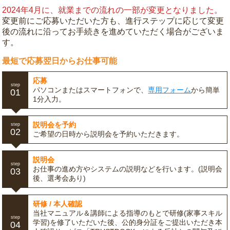
2024年4月に、就業までの流れの一部が変更となりました。
変更前にご応募いただいた方も、進行ステップに応じて変更
後の流れに沿ってお手続きを進めていただく場合がございま
す。
最短で応募翌日からお仕事可能
応募
step
パソコンまたはスマートフォンで、
専用フォーム
から簡単
01
1分入力。
説明会を予約
step
02
ご希望の日時から説明会を予約いただきます。
説明会
step
お仕事の進め方やシステムの説明などを行います。(説明会
03
後、選考会あり)
研修 / 本人確認
当社マニュアル＆講師による指導のもとで研修(家事スキル
step
学習)を修了いただいた後、公的身分証をご提出いただき本
04