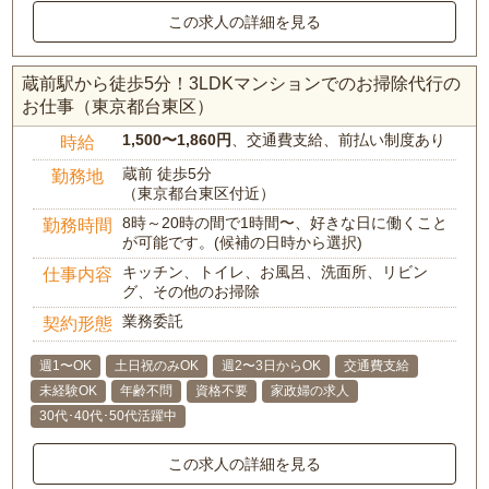
この求人の詳細を見る
蔵前駅から徒歩5分！3LDKマンションでのお掃除代行の
お仕事（東京都台東区）
1,500〜1,860円
、交通費支給、前払い制度あり
時給
蔵前 徒歩5分
勤務地
（東京都台東区付近）
8時～20時の間で1時間〜、好きな日に働くこと
勤務時間
が可能です。(候補の日時から選択)
キッチン、トイレ、お風呂、洗面所、リビン
仕事内容
グ、その他のお掃除
業務委託
契約形態
週1〜OK
土日祝のみOK
週2〜3日からOK
交通費支給
未経験OK
年齢不問
資格不要
家政婦の求人
30代･40代･50代活躍中
この求人の詳細を見る