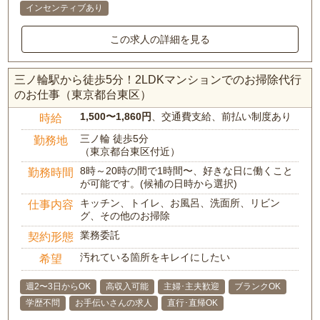
インセンティブあり
この求人の詳細を見る
三ノ輪駅から徒歩5分！2LDKマンションでのお掃除代行
のお仕事（東京都台東区）
1,500〜1,860円
、交通費支給、前払い制度あり
時給
三ノ輪 徒歩5分
勤務地
（東京都台東区付近）
8時～20時の間で1時間〜、好きな日に働くこと
勤務時間
が可能です。(候補の日時から選択)
キッチン、トイレ、お風呂、洗面所、リビン
仕事内容
グ、その他のお掃除
業務委託
契約形態
汚れている箇所をキレイにしたい
希望
週2〜3日からOK
高収入可能
主婦･主夫歓迎
ブランクOK
学歴不問
お手伝いさんの求人
直行･直帰OK