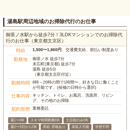
湯島駅周辺地域のお掃除代行のお仕事
御茶ノ水駅から徒歩7分！3LDKマンションでのお掃除代
行のお仕事（東京都文京区）
1,500〜1,860円
、交通費支給、前払い制度あり
時給
御茶ノ水 徒歩7分
勤務地
末広町(東京都) 徒歩7分
湯島 徒歩5分
（東京都文京区付近）
8時～20時の間で1時間〜、好きな日に働くこと
勤務時間
が可能です。(候補の日時から選択)
キッチン、トイレ、お風呂、洗面所、リビン
仕事内容
グ、その他のお掃除
業務委託
契約形態
週1〜OK
スキマ時間勤務OK
土日祝のみOK
週2〜3日からOK
昇給･昇格あり
高収入可能
学歴不問