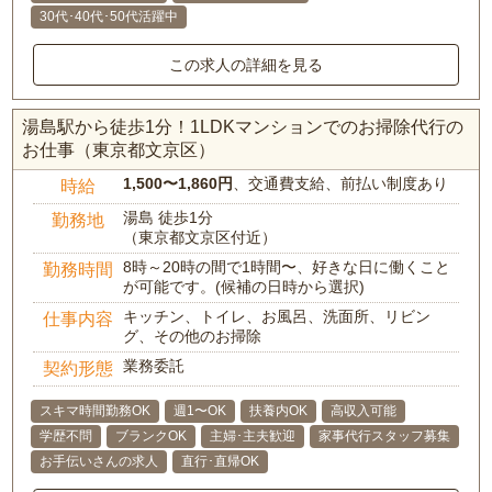
30代･40代･50代活躍中
この求人の詳細を見る
湯島駅から徒歩1分！1LDKマンションでのお掃除代行の
お仕事（東京都文京区）
1,500〜1,860円
、交通費支給、前払い制度あり
時給
湯島 徒歩1分
勤務地
（東京都文京区付近）
8時～20時の間で1時間〜、好きな日に働くこと
勤務時間
が可能です。(候補の日時から選択)
キッチン、トイレ、お風呂、洗面所、リビン
仕事内容
グ、その他のお掃除
業務委託
契約形態
スキマ時間勤務OK
週1〜OK
扶養内OK
高収入可能
学歴不問
ブランクOK
主婦･主夫歓迎
家事代行スタッフ募集
お手伝いさんの求人
直行･直帰OK