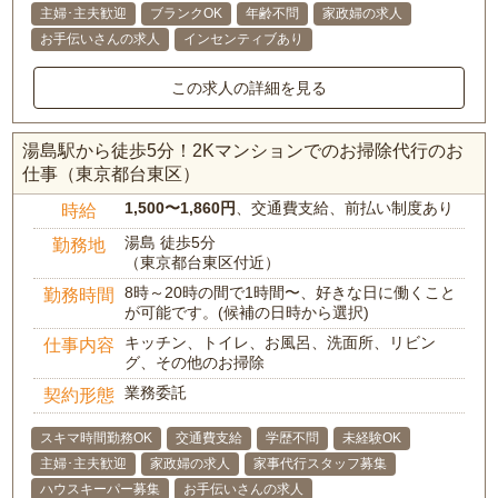
主婦･主夫歓迎
ブランクOK
年齢不問
家政婦の求人
お手伝いさんの求人
インセンティブあり
この求人の詳細を見る
湯島駅から徒歩5分！2Kマンションでのお掃除代行のお
仕事（東京都台東区）
1,500〜1,860円
、交通費支給、前払い制度あり
時給
湯島 徒歩5分
勤務地
（東京都台東区付近）
8時～20時の間で1時間〜、好きな日に働くこと
勤務時間
が可能です。(候補の日時から選択)
キッチン、トイレ、お風呂、洗面所、リビン
仕事内容
グ、その他のお掃除
業務委託
契約形態
スキマ時間勤務OK
交通費支給
学歴不問
未経験OK
主婦･主夫歓迎
家政婦の求人
家事代行スタッフ募集
ハウスキーパー募集
お手伝いさんの求人