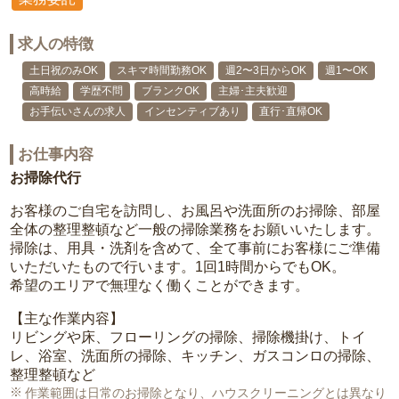
求人の特徴
土日祝のみOK
スキマ時間勤務OK
週2〜3日からOK
週1〜OK
高時給
学歴不問
ブランクOK
主婦･主夫歓迎
お手伝いさんの求人
インセンティブあり
直行･直帰OK
お仕事内容
お掃除代行
お客様のご自宅を訪問し、お風呂や洗面所のお掃除、部屋
全体の整理整頓など一般の掃除業務をお願いいたします。
掃除は、用具・洗剤を含めて、全て事前にお客様にご準備
いただいたもので行います。1回1時間からでもOK。
希望のエリアで無理なく働くことができます。
【主な作業内容】
リビングや床、フローリングの掃除、掃除機掛け、トイ
レ、浴室、洗面所の掃除、キッチン、ガスコンロの掃除、
整理整頓など
作業範囲は日常のお掃除となり、ハウスクリーニングとは異なり