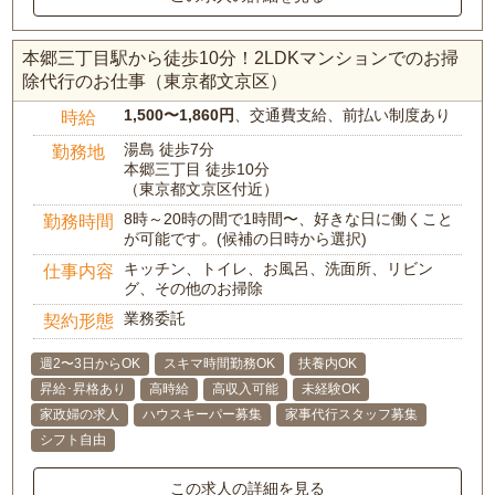
本郷三丁目駅から徒歩10分！2LDKマンションでのお掃
除代行のお仕事（東京都文京区）
1,500〜1,860円
、交通費支給、前払い制度あり
時給
湯島 徒歩7分
勤務地
本郷三丁目 徒歩10分
（東京都文京区付近）
8時～20時の間で1時間〜、好きな日に働くこと
勤務時間
が可能です。(候補の日時から選択)
キッチン、トイレ、お風呂、洗面所、リビン
仕事内容
グ、その他のお掃除
業務委託
契約形態
週2〜3日からOK
スキマ時間勤務OK
扶養内OK
昇給･昇格あり
高時給
高収入可能
未経験OK
家政婦の求人
ハウスキーパー募集
家事代行スタッフ募集
シフト自由
この求人の詳細を見る