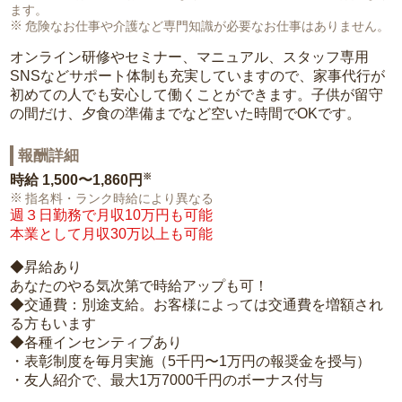
ます。
危険なお仕事や介護など専門知識が必要なお仕事はありません。
オンライン研修やセミナー、マニュアル、スタッフ専用
SNSなどサポート体制も充実していますので、家事代行が
初めての人でも安心して働くことができます。子供が留守
の間だけ、夕食の準備までなど空いた時間でOKです。
報酬詳細
※
時給
1,500〜1,860円
指名料・ランク時給により異なる
週３日勤務で月収10万円も可能
本業として月収30万以上も可能
◆昇給あり
あなたのやる気次第で時給アップも可！
◆交通費：別途支給。お客様によっては交通費を増額され
る方もいます
◆各種インセンティブあり
・表彰制度を毎月実施（5千円〜1万円の報奨金を授与）
・友人紹介で、最大1万7000千円のボーナス付与