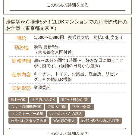
この求人の詳細を見る
湯島駅から徒歩5分！2LDKマンションでのお掃除代行の
お仕事（東京都文京区）
1,500〜1,860円
、交通費支給、前払い制度あり
時給
湯島 徒歩5分
勤務地
（東京都文京区付近）
8時～20時の間で1時間〜、好きな日に働くこと
勤務時間
が可能です。(候補の日時から選択)
キッチン、トイレ、お風呂、洗面所、リビン
仕事内容
グ、その他のお掃除
業務委託
契約形態
週1〜OK
土日祝のみOK
週2〜3日からOK
スキマ時間勤務OK
高収入可能
ブランクOK
ハウスキーパー募集
お手伝いさんの求人
家事代行スタッフ募集
家政婦の求人
30代･40代･50代活躍中
この求人の詳細を見る