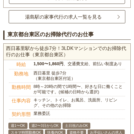
湯島駅の家事代行の求人一覧を見る
東京都台東区のお掃除代行のお仕事
西日暮里駅から徒歩7分！3LDKマンションでのお掃除代
行のお仕事（東京都台東区）
1,500〜1,860円
、交通費支給、前払い制度あり
時給
西日暮里 徒歩7分
勤務地
（東京都台東区付近）
8時～20時の間で1時間〜、好きな日に働くこと
勤務時間
が可能です。(候補の日時から選択)
キッチン、トイレ、お風呂、洗面所、リビン
仕事内容
グ、その他のお掃除
業務委託
契約形態
週1〜OK
週2〜3日からOK
土日祝のみOK
スキマ時間勤務OK
扶養内OK
資格不要
お手伝いさんの求人