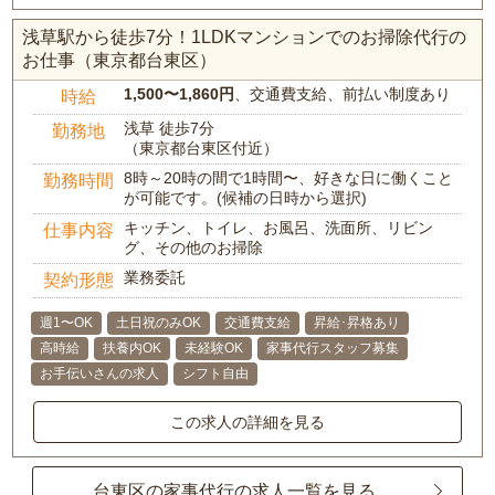
浅草駅から徒歩7分！1LDKマンションでのお掃除代行の
お仕事（東京都台東区）
1,500〜1,860円
、交通費支給、前払い制度あり
時給
浅草 徒歩7分
勤務地
（東京都台東区付近）
8時～20時の間で1時間〜、好きな日に働くこと
勤務時間
が可能です。(候補の日時から選択)
キッチン、トイレ、お風呂、洗面所、リビン
仕事内容
グ、その他のお掃除
業務委託
契約形態
週1〜OK
土日祝のみOK
交通費支給
昇給･昇格あり
高時給
扶養内OK
未経験OK
家事代行スタッフ募集
お手伝いさんの求人
シフト自由
この求人の詳細を見る
台東区の家事代行の求人一覧を見る