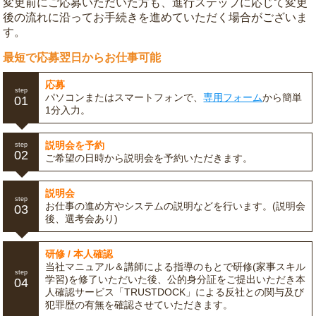
変更前にご応募いただいた方も、進行ステップに応じて変更
後の流れに沿ってお手続きを進めていただく場合がございま
す。
最短で応募翌日からお仕事可能
応募
step
パソコンまたはスマートフォンで、
専用フォーム
から簡単
01
1分入力。
説明会を予約
step
02
ご希望の日時から説明会を予約いただきます。
説明会
step
お仕事の進め方やシステムの説明などを行います。(説明会
03
後、選考会あり)
研修 / 本人確認
当社マニュアル＆講師による指導のもとで研修(家事スキル
step
学習)を修了いただいた後、公的身分証をご提出いただき本
04
人確認サービス「TRUSTDOCK」による反社との関与及び
犯罪歴の有無を確認させていただきます。