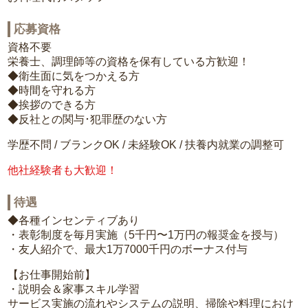
応募資格
資格不要
栄養士、調理師等の資格を保有している方歓迎！
◆衛生面に気をつかえる方
◆時間を守れる方
◆挨拶のできる方
◆反社との関与･犯罪歴のない方
学歴不問 / ブランクOK / 未経験OK / 扶養内就業の調整可
他社経験者も大歓迎！
待遇
◆各種インセンティブあり
・表彰制度を毎月実施（5千円〜1万円の報奨金を授与）
・友人紹介で、最大1万7000千円のボーナス付与
【お仕事開始前】
・説明会＆家事スキル学習
サービス実施の流れやシステムの説明、掃除や料理におけ