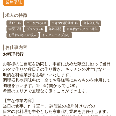
業務委託
求人の特徴
週1〜OK
土日祝のみOK
スキマ時間勤務OK
高収入可能
学歴不問
ブランクOK
年齢不問
家事代行スタッフ募集
お手伝いさんの求人
インセンティブあり
お仕事内容
お料理代行
お客様のご自宅を訪問し、事前に決めた献立に沿って当日
の夕食作りや数日分の作り置き、キッチンの片付けなど一
般的な料理業務をお願いいたします。
調理器具や調味料は、全てお客様宅にあるものを使用して
調理を行います。1回3時間からでもOK。
希望のエリアで無理なく働くことができます。
【主な作業内容】
当日の食事、作り置き、 調理後の後片付けなどの
日常のお料理を中心とした家事代行業務をお任せします。