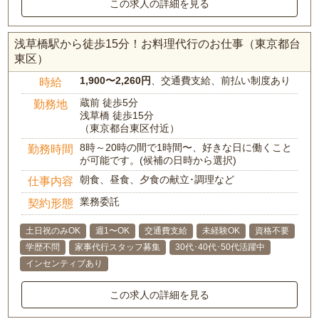
この求人の詳細を見る
浅草橋駅から徒歩15分！お料理代行のお仕事（東京都台
東区）
1,900〜2,260円
、交通費支給、前払い制度あり
時給
蔵前 徒歩5分
勤務地
浅草橋 徒歩15分
（東京都台東区付近）
8時～20時の間で1時間〜、好きな日に働くこと
勤務時間
が可能です。(候補の日時から選択)
朝食、昼食、夕食の献立･調理など
仕事内容
業務委託
契約形態
土日祝のみOK
週1〜OK
交通費支給
未経験OK
資格不要
学歴不問
家事代行スタッフ募集
30代･40代･50代活躍中
インセンティブあり
この求人の詳細を見る