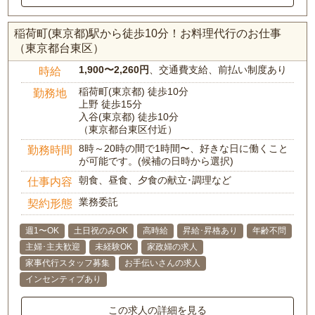
稲荷町(東京都)駅から徒歩10分！お料理代行のお仕事
（東京都台東区）
1,900〜2,260円
、交通費支給、前払い制度あり
時給
稲荷町(東京都) 徒歩10分
勤務地
上野 徒歩15分
入谷(東京都) 徒歩10分
（東京都台東区付近）
8時～20時の間で1時間〜、好きな日に働くこと
勤務時間
が可能です。(候補の日時から選択)
朝食、昼食、夕食の献立･調理など
仕事内容
業務委託
契約形態
週1〜OK
土日祝のみOK
高時給
昇給･昇格あり
年齢不問
主婦･主夫歓迎
未経験OK
家政婦の求人
家事代行スタッフ募集
お手伝いさんの求人
インセンティブあり
この求人の詳細を見る