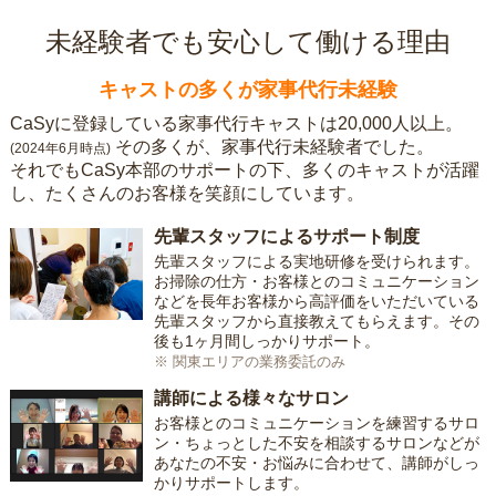
未経験者でも安心して働ける理由
キャストの多くが家事代行未経験
CaSyに登録している家事代行キャストは20,000人以上。
その多くが、家事代行未経験者でした。
(2024年6月時点)
それでもCaSy本部のサポートの下、多くのキャストが活躍
し、たくさんのお客様を笑顔にしています。
先輩スタッフによるサポート制度
先輩スタッフによる実地研修を受けられます。
お掃除の仕方・お客様とのコミュニケーション
などを長年お客様から高評価をいただいている
先輩スタッフから直接教えてもらえます。その
後も1ヶ月間しっかりサポート。
※ 関東エリアの業務委託のみ
講師による様々なサロン
お客様とのコミュニケーションを練習するサロ
ン・ちょっとした不安を相談するサロンなどが
あなたの不安・お悩みに合わせて、講師がしっ
かりサポートします。