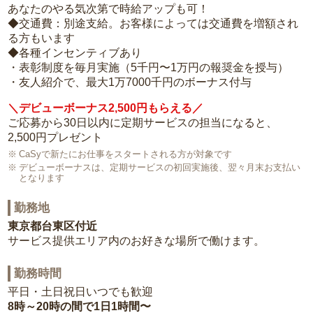
あなたのやる気次第で時給アップも可！
◆交通費：別途支給。お客様によっては交通費を増額され
る方もいます
◆各種インセンティブあり
・表彰制度を毎月実施（5千円〜1万円の報奨金を授与）
・友人紹介で、最大1万7000千円のボーナス付与
＼デビューボーナス2,500円もらえる／
ご応募から30日以内に定期サービスの担当になると、
2,500円プレゼント
CaSyで新たにお仕事をスタートされる方が対象です
デビューボーナスは、定期サービスの初回実施後、翌々月末お支払い
となります
勤務地
東京都台東区付近
サービス提供エリア内のお好きな場所で働けます。
勤務時間
平日・土日祝日いつでも歓迎
8時～20時の間で1日1時間〜