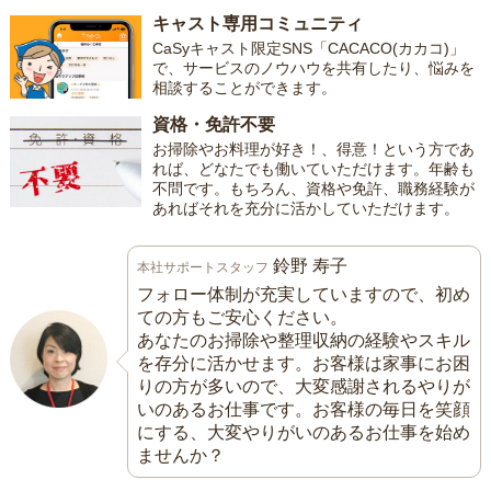
キャスト専用コミュニティ
CaSyキャスト限定SNS「CACACO(カカコ)」
で、サービスのノウハウを共有したり、悩みを
相談することができます。
資格・免許不要
お掃除やお料理が好き！、得意！という方であ
れば、どなたでも働いていただけます。年齢も
不問です。もちろん、資格や免許、職務経験が
あればそれを充分に活かしていただけます。
鈴野 寿子
本社サポートスタッフ
フォロー体制が充実していますので、初め
ての方もご安心ください。
あなたのお掃除や整理収納の経験やスキル
を存分に活かせます。お客様は家事にお困
りの方が多いので、大変感謝されるやりが
いのあるお仕事です。お客様の毎日を笑顔
にする、大変やりがいのあるお仕事を始め
ませんか？