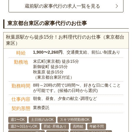
蔵前駅の家事代行の求人一覧を見る
東京都台東区の家事代行のお仕事
秋葉原駅から徒歩15分！お料理代行のお仕事（東京都台
東区）
1,900〜2,260円
、交通費支給、前払い制度あり
時給
末広町(東京都) 徒歩15分
勤務地
新御徒町 徒歩15分
秋葉原 徒歩15分
（東京都台東区付近）
8時～20時の間で1時間〜、好きな日に働くこと
勤務時間
が可能です。(候補の日時から選択)
朝食、昼食、夕食の献立･調理など
仕事内容
業務委託
契約形態
週1〜OK
土日祝のみOK
スキマ時間勤務OK
週2〜3日からOK
昇給･昇格あり
高時給
年齢不問