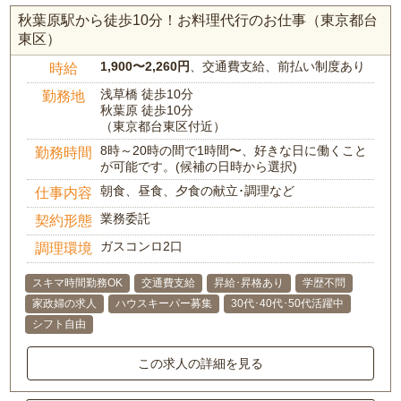
秋葉原駅から徒歩10分！お料理代行のお仕事（東京都台
東区）
1,900〜2,260円
、交通費支給、前払い制度あり
時給
浅草橋 徒歩10分
勤務地
秋葉原 徒歩10分
（東京都台東区付近）
8時～20時の間で1時間〜、好きな日に働くこと
勤務時間
が可能です。(候補の日時から選択)
朝食、昼食、夕食の献立･調理など
仕事内容
業務委託
契約形態
ガスコンロ2口
調理環境
スキマ時間勤務OK
交通費支給
昇給･昇格あり
学歴不問
家政婦の求人
ハウスキーパー募集
30代･40代･50代活躍中
シフト自由
この求人の詳細を見る