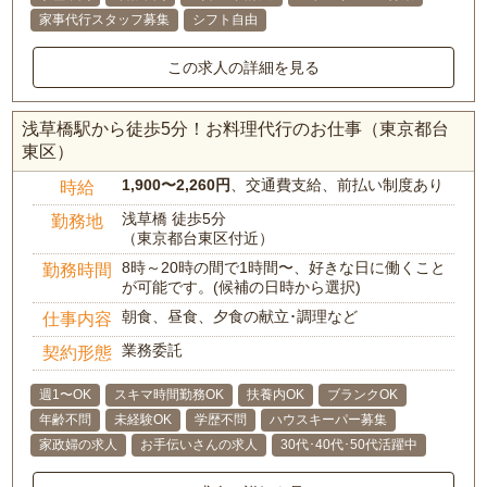
家事代行スタッフ募集
シフト自由
この求人の詳細を見る
浅草橋駅から徒歩5分！お料理代行のお仕事（東京都台
東区）
1,900〜2,260円
、交通費支給、前払い制度あり
時給
浅草橋 徒歩5分
勤務地
（東京都台東区付近）
8時～20時の間で1時間〜、好きな日に働くこと
勤務時間
が可能です。(候補の日時から選択)
朝食、昼食、夕食の献立･調理など
仕事内容
業務委託
契約形態
週1〜OK
スキマ時間勤務OK
扶養内OK
ブランクOK
年齢不問
未経験OK
学歴不問
ハウスキーパー募集
家政婦の求人
お手伝いさんの求人
30代･40代･50代活躍中