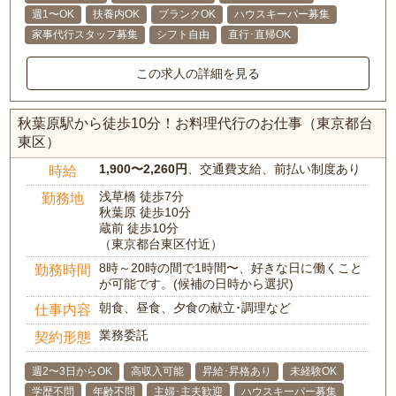
週1〜OK
扶養内OK
ブランクOK
ハウスキーパー募集
家事代行スタッフ募集
シフト自由
直行･直帰OK
この求人の詳細を見る
秋葉原駅から徒歩10分！お料理代行のお仕事（東京都台
東区）
1,900〜2,260円
、交通費支給、前払い制度あり
時給
浅草橋 徒歩7分
勤務地
秋葉原 徒歩10分
蔵前 徒歩10分
（東京都台東区付近）
8時～20時の間で1時間〜、好きな日に働くこと
勤務時間
が可能です。(候補の日時から選択)
朝食、昼食、夕食の献立･調理など
仕事内容
業務委託
契約形態
週2〜3日からOK
高収入可能
昇給･昇格あり
未経験OK
学歴不問
年齢不問
主婦･主夫歓迎
ハウスキーパー募集