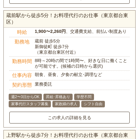
蔵前駅から徒歩5分！お料理代行のお仕事（東京都台東
区）
1,900〜2,260円
、交通費支給、前払い制度あり
時給
蔵前 徒歩5分
勤務地
新御徒町 徒歩7分
（東京都台東区付近）
8時～20時の間で1時間〜、好きな日に働くこと
勤務時間
が可能です。(候補の日時から選択)
朝食、昼食、夕食の献立･調理など
仕事内容
業務委託
契約形態
週2〜3日からOK
昇給･昇格あり
学歴不問
家事代行スタッフ募集
家政婦の求人
シフト自由
この求人の詳細を見る
上野駅から徒歩7分！お料理代行のお仕事（東京都台東