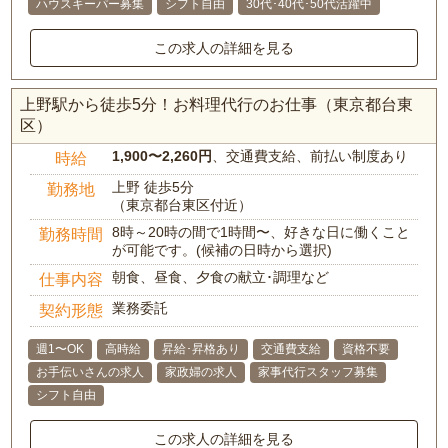
ハウスキーパー募集
シフト自由
30代･40代･50代活躍中
この求人の詳細を見る
上野駅から徒歩5分！お料理代行のお仕事（東京都台東
区）
1,900〜2,260円
、交通費支給、前払い制度あり
時給
上野 徒歩5分
勤務地
（東京都台東区付近）
8時～20時の間で1時間〜、好きな日に働くこと
勤務時間
が可能です。(候補の日時から選択)
朝食、昼食、夕食の献立･調理など
仕事内容
業務委託
契約形態
週1〜OK
高時給
昇給･昇格あり
交通費支給
資格不要
お手伝いさんの求人
家政婦の求人
家事代行スタッフ募集
シフト自由
この求人の詳細を見る