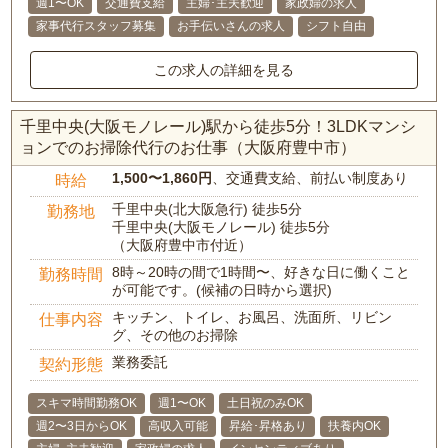
週1〜OK
交通費支給
主婦･主夫歓迎
家政婦の求人
家事代行スタッフ募集
お手伝いさんの求人
シフト自由
この求人の詳細を見る
千里中央(大阪モノレール)駅から徒歩5分！3LDKマンシ
ョンでのお掃除代行のお仕事（大阪府豊中市）
1,500〜1,860円
、交通費支給、前払い制度あり
時給
千里中央(北大阪急行) 徒歩5分
勤務地
千里中央(大阪モノレール) 徒歩5分
（大阪府豊中市付近）
8時～20時の間で1時間〜、好きな日に働くこと
勤務時間
が可能です。(候補の日時から選択)
キッチン、トイレ、お風呂、洗面所、リビン
仕事内容
グ、その他のお掃除
業務委託
契約形態
スキマ時間勤務OK
週1〜OK
土日祝のみOK
週2〜3日からOK
高収入可能
昇給･昇格あり
扶養内OK