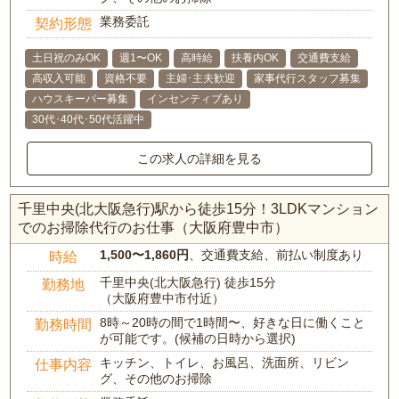
業務委託
契約形態
土日祝のみOK
週1〜OK
高時給
扶養内OK
交通費支給
高収入可能
資格不要
主婦･主夫歓迎
家事代行スタッフ募集
ハウスキーパー募集
インセンティブあり
30代･40代･50代活躍中
この求人の詳細を見る
千里中央(北大阪急行)駅から徒歩15分！3LDKマンション
でのお掃除代行のお仕事（大阪府豊中市）
1,500〜1,860円
、交通費支給、前払い制度あり
時給
千里中央(北大阪急行) 徒歩15分
勤務地
（大阪府豊中市付近）
8時～20時の間で1時間〜、好きな日に働くこと
勤務時間
が可能です。(候補の日時から選択)
キッチン、トイレ、お風呂、洗面所、リビン
仕事内容
グ、その他のお掃除