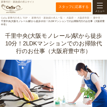
家事代行・家政婦の求人サイト
スタッフに応募する
メニュー
CaSy 家事代行求人 TOP
家事代行・家政婦の求人一覧
大阪府
大阪府市部
豊中市
千里中央(大阪モノレール)駅から徒歩10分！2LDKマンションでのお掃除代行のお仕事（大阪府豊
中市）
千里中央(大阪モノレール)駅から徒歩
10分！2LDKマンションでのお掃除代
行のお仕事（大阪府豊中市）