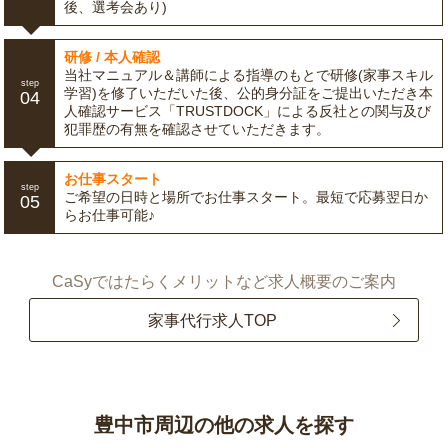
後、選考会あり)
研修 / 本人確認
当社マニュアル＆講師による指導のもとで研修(家事スキル
step
学習)を修了いただいた後、公的身分証をご提出いただき本
04
人確認サービス「TRUSTDOCK」による反社との関与及び
犯罪歴の有無を確認させていただきます。
お仕事スタート
step
ご希望の日時と場所でお仕事スタート。最短で応募翌日か
05
らお仕事可能♪
CaSyではたらくメリットなど求人概要のご案内
家事代行求人TOP
豊中市周辺の他の求人を探す