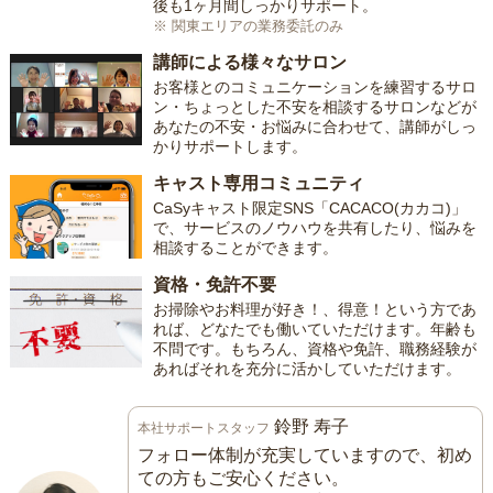
後も1ヶ月間しっかりサポート。
※ 関東エリアの業務委託のみ
講師による様々なサロン
お客様とのコミュニケーションを練習するサロ
ン・ちょっとした不安を相談するサロンなどが
あなたの不安・お悩みに合わせて、講師がしっ
かりサポートします。
キャスト専用コミュニティ
CaSyキャスト限定SNS「CACACO(カカコ)」
で、サービスのノウハウを共有したり、悩みを
相談することができます。
資格・免許不要
お掃除やお料理が好き！、得意！という方であ
れば、どなたでも働いていただけます。年齢も
不問です。もちろん、資格や免許、職務経験が
あればそれを充分に活かしていただけます。
鈴野 寿子
本社サポートスタッフ
フォロー体制が充実していますので、初め
ての方もご安心ください。