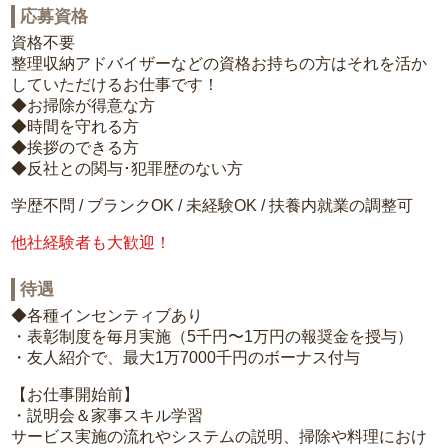
応募資格
資格不要
整理収納アドバイザーなどの資格お持ちの方はそれを活か
していただけるお仕事です！
◆お掃除が得意な方
◆時間を守れる方
◆挨拶のできる方
◆反社との関与･犯罪歴のない方
学歴不問 / ブランクOK / 未経験OK / 扶養内就業の調整可
他社経験者も大歓迎！
待遇
◆各種インセンティブあり
・表彰制度を毎月実施（5千円〜1万円の報奨金を授与）
・友人紹介で、最大1万7000千円のボーナス付与
【お仕事開始前】
・説明会＆家事スキル学習
サービス実施の流れやシステムの説明、掃除や料理におけ