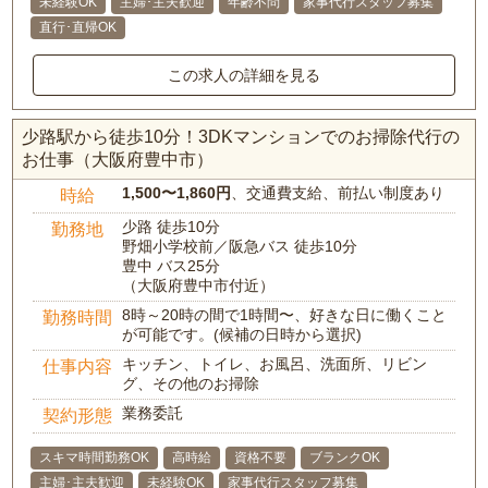
未経験OK
主婦･主夫歓迎
年齢不問
家事代行スタッフ募集
直行･直帰OK
この求人の詳細を見る
少路駅から徒歩10分！3DKマンションでのお掃除代行の
お仕事（大阪府豊中市）
1,500〜1,860円
、交通費支給、前払い制度あり
時給
少路 徒歩10分
勤務地
野畑小学校前／阪急バス 徒歩10分
豊中 バス25分
（大阪府豊中市付近）
8時～20時の間で1時間〜、好きな日に働くこと
勤務時間
が可能です。(候補の日時から選択)
キッチン、トイレ、お風呂、洗面所、リビン
仕事内容
グ、その他のお掃除
業務委託
契約形態
スキマ時間勤務OK
高時給
資格不要
ブランクOK
主婦･主夫歓迎
未経験OK
家事代行スタッフ募集