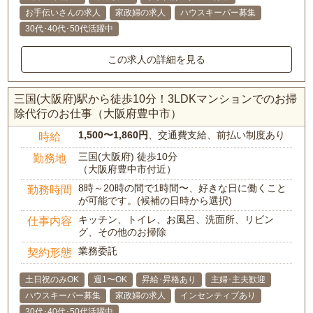
お手伝いさんの求人
家政婦の求人
ハウスキーパー募集
30代･40代･50代活躍中
この求人の詳細を見る
三国(大阪府)駅から徒歩10分！3LDKマンションでのお掃
除代行のお仕事（大阪府豊中市）
1,500〜1,860円
、交通費支給、前払い制度あり
時給
三国(大阪府) 徒歩10分
勤務地
（大阪府豊中市付近）
8時～20時の間で1時間〜、好きな日に働くこと
勤務時間
が可能です。(候補の日時から選択)
キッチン、トイレ、お風呂、洗面所、リビン
仕事内容
グ、その他のお掃除
業務委託
契約形態
土日祝のみOK
週1〜OK
昇給･昇格あり
主婦･主夫歓迎
ハウスキーパー募集
家政婦の求人
インセンティブあり
30代･40代･50代活躍中