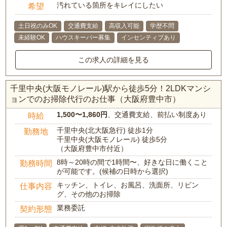
汚れている箇所をキレイにしたい
希望
土日祝のみOK
交通費支給
高収入可能
学歴不問
未経験OK
ハウスキーパー募集
インセンティブあり
この求人の詳細を見る
千里中央(大阪モノレール)駅から徒歩5分！2LDKマンシ
ョンでのお掃除代行のお仕事（大阪府豊中市）
1,500〜1,860円
、交通費支給、前払い制度あり
時給
千里中央(北大阪急行) 徒歩1分
勤務地
千里中央(大阪モノレール) 徒歩5分
（大阪府豊中市付近）
8時～20時の間で1時間〜、好きな日に働くこと
勤務時間
が可能です。(候補の日時から選択)
キッチン、トイレ、お風呂、洗面所、リビン
仕事内容
グ、その他のお掃除
業務委託
契約形態