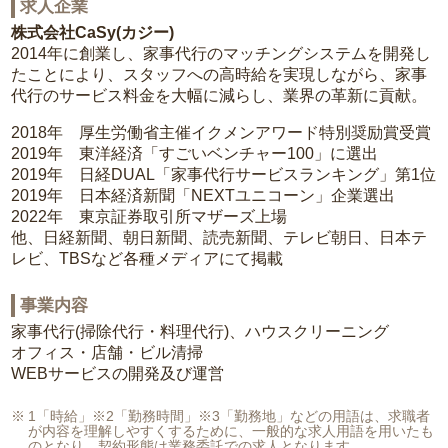
求人企業
株式会社CaSy(カジー)
2014年に創業し、家事代行のマッチングシステムを開発し
たことにより、スタッフへの高時給を実現しながら、家事
代行のサービス料金を大幅に減らし、業界の革新に貢献。
2018年 厚生労働省主催イクメンアワード特別奨励賞受賞
2019年 東洋経済「すごいベンチャー100」に選出
2019年 日経DUAL「家事代行サービスランキング」第1位
2019年 日本経済新聞「NEXTユニコーン」企業選出
2022年 東京証券取引所マザーズ上場
他、日経新聞、朝日新聞、読売新聞、テレビ朝日、日本テ
レビ、TBSなど各種メディアにて掲載
事業内容
家事代行(掃除代行・料理代行)、ハウスクリーニング
オフィス・店舗・ビル清掃
WEBサービスの開発及び運営
1「時給」※2「勤務時間」※3「勤務地」などの用語は、求職者
が内容を理解しやすくするために、一般的な求人用語を用いたも
のとなり、契約形態は業務委託での求人となります。