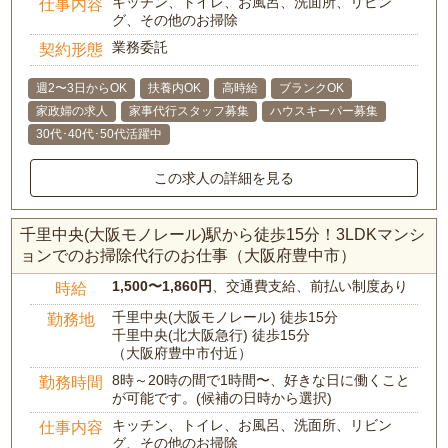
キッチン、トイレ、お風呂、洗面所、リビン
仕事内容
グ、その他のお掃除
業務委託
契約形態
週2〜3日からOK
扶養内OK
高時給
ブランクOK
家政婦の求人
家事代行スタッフ募集
ハウスキーパー募集
30代･40代･50代活躍中
この求人の詳細を見る
千里中央(大阪モノレール)駅から徒歩15分！3LDKマンシ
ョンでのお掃除代行のお仕事（大阪府豊中市）
1,500〜1,860円
、交通費支給、前払い制度あり
時給
千里中央(大阪モノレール) 徒歩15分
勤務地
千里中央(北大阪急行) 徒歩15分
（大阪府豊中市付近）
8時～20時の間で1時間〜、好きな日に働くこと
勤務時間
が可能です。(候補の日時から選択)
キッチン、トイレ、お風呂、洗面所、リビン
仕事内容
グ、その他のお掃除