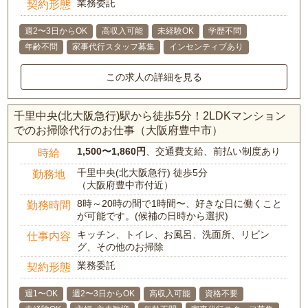
業務委託
契約形態
週2〜3日からOK
高収入可能
未経験OK
学歴不問
年齢不問
家事代行スタッフ募集
インセンティブあり
この求人の詳細を見る
千里中央(北大阪急行)駅から徒歩5分！2LDKマンション
でのお掃除代行のお仕事（大阪府豊中市）
1,500〜1,860円
、交通費支給、前払い制度あり
時給
千里中央(北大阪急行) 徒歩5分
勤務地
（大阪府豊中市付近）
8時～20時の間で1時間〜、好きな日に働くこと
勤務時間
が可能です。(候補の日時から選択)
キッチン、トイレ、お風呂、洗面所、リビン
仕事内容
グ、その他のお掃除
業務委託
契約形態
週1〜OK
週2〜3日からOK
高収入可能
資格不要