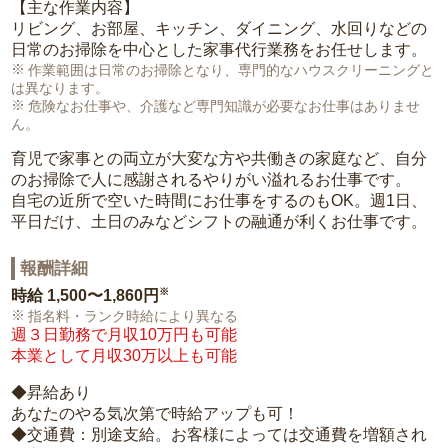
【主な作業内容】
リビング、お部屋、キッチン、ダイニング、水回りなどの
日常のお掃除を中心とした家事代行業務をお任せします。
作業範囲は日常のお掃除となり、専門的なハウスクリーニングと
は異なります。
危険なお仕事や、介護など専門知識が必要なお仕事はありませ
ん。
育児で家事との両立が大変な方や共働きの家庭など、自分
のお掃除で人に感謝されるやりがい溢れるお仕事です。
自宅の近所で空いた時間にお仕事をするのもOK。週1日、
平日だけ、土日のみなどシフトの融通が利くお仕事です。
報酬詳細
※
時給
1,500〜1,860円
指名料・ランク時給により異なる
週３日勤務で月収10万円も可能
本業として月収30万以上も可能
◆昇給あり
あなたのやる気次第で時給アップも可！
◆交通費：別途支給。お客様によっては交通費を増額され