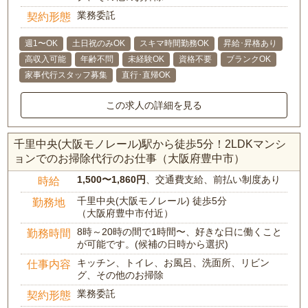
業務委託
契約形態
週1〜OK
土日祝のみOK
スキマ時間勤務OK
昇給･昇格あり
高収入可能
年齢不問
未経験OK
資格不要
ブランクOK
家事代行スタッフ募集
直行･直帰OK
この求人の詳細を見る
千里中央(大阪モノレール)駅から徒歩5分！2LDKマンシ
ョンでのお掃除代行のお仕事（大阪府豊中市）
1,500〜1,860円
、交通費支給、前払い制度あり
時給
千里中央(大阪モノレール) 徒歩5分
勤務地
（大阪府豊中市付近）
8時～20時の間で1時間〜、好きな日に働くこと
勤務時間
が可能です。(候補の日時から選択)
キッチン、トイレ、お風呂、洗面所、リビン
仕事内容
グ、その他のお掃除
業務委託
契約形態