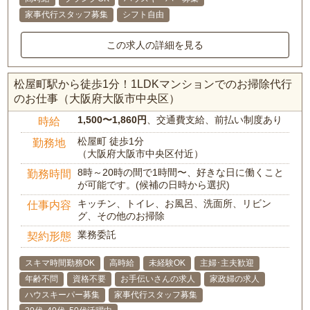
家事代行スタッフ募集
シフト自由
この求人の詳細を見る
松屋町駅から徒歩1分！1LDKマンションでのお掃除代行
のお仕事（大阪府大阪市中央区）
1,500〜1,860円
、交通費支給、前払い制度あり
時給
松屋町 徒歩1分
勤務地
（大阪府大阪市中央区付近）
8時～20時の間で1時間〜、好きな日に働くこと
勤務時間
が可能です。(候補の日時から選択)
キッチン、トイレ、お風呂、洗面所、リビン
仕事内容
グ、その他のお掃除
業務委託
契約形態
スキマ時間勤務OK
高時給
未経験OK
主婦･主夫歓迎
年齢不問
資格不要
お手伝いさんの求人
家政婦の求人
ハウスキーパー募集
家事代行スタッフ募集