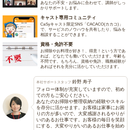
あなたの不安・お悩みに合わせて、講師がしっ
かりサポートします。
キャスト専用コミュニティ
CaSyキャスト限定SNS「CACACO(カカコ)」
で、サービスのノウハウを共有したり、悩みを
相談することができます。
資格・免許不要
お掃除やお料理が好き！、得意！という方であ
れば、どなたでも働いていただけます。年齢も
不問です。もちろん、資格や免許、職務経験が
あればそれを充分に活かしていただけます。
鈴野 寿子
本社サポートスタッフ
フォロー体制が充実していますので、初め
ての方もご安心ください。
あなたのお掃除や整理収納の経験やスキル
を存分に活かせます。お客様は家事にお困
りの方が多いので、大変感謝されるやりが
いのあるお仕事です。お客様の毎日を笑顔
にする、大変やりがいのあるお仕事を始め