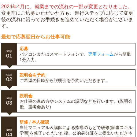
2024年4月に、就業までの流れの一部が変更となりました。
変更前にご応募いただいた方も、進行ステップに応じて変更
後の流れに沿ってお手続きを進めていただく場合がございま
す。
最短で応募翌日からお仕事可能
応募
step
パソコンまたはスマートフォンで、
専用フォーム
から簡単
01
1分入力。
説明会を予約
step
02
ご希望の日時から説明会を予約いただきます。
説明会
step
お仕事の進め方やシステムの説明などを行います。(説明会
03
後、選考会あり)
研修 / 本人確認
当社マニュアル＆講師による指導のもとで研修(家事スキル
step
学習)を修了いただいた後、公的身分証をご提出いただき本
04