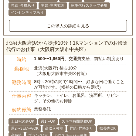
昇給･昇格あり
主婦･主夫歓迎
家事代行スタッフ募集
インセンティブあり
この求人の詳細を見る
北浜(大阪府)駅から徒歩10分！1Kマンションでのお掃除
代行のお仕事（大阪府大阪市中央区）
1,500〜1,860円
、交通費支給、前払い制度あり
時給
北浜(大阪府) 徒歩10分
勤務地
（大阪府大阪市中央区付近）
8時～20時の間で1時間〜、好きな日に働くこと
勤務時間
が可能です。(候補の日時から選択)
キッチン、トイレ、お風呂、洗面所、リビン
仕事内容
グ、その他のお掃除
業務委託
契約形態
土日祝のみOK
週1〜OK
スキマ時間勤務OK
週2〜3日からOK
高収入可能
昇給･昇格あり
扶養内OK
高時給
ブランクOK
ハウスキーパー募集