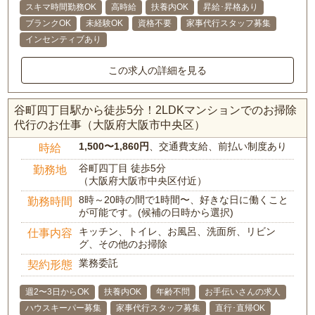
スキマ時間勤務OK
高時給
扶養内OK
昇給･昇格あり
ブランクOK
未経験OK
資格不要
家事代行スタッフ募集
インセンティブあり
この求人の詳細を見る
谷町四丁目駅から徒歩5分！2LDKマンションでのお掃除
代行のお仕事（大阪府大阪市中央区）
1,500〜1,860円
、交通費支給、前払い制度あり
時給
谷町四丁目 徒歩5分
勤務地
（大阪府大阪市中央区付近）
8時～20時の間で1時間〜、好きな日に働くこと
勤務時間
が可能です。(候補の日時から選択)
キッチン、トイレ、お風呂、洗面所、リビン
仕事内容
グ、その他のお掃除
業務委託
契約形態
週2〜3日からOK
扶養内OK
年齢不問
お手伝いさんの求人
ハウスキーパー募集
家事代行スタッフ募集
直行･直帰OK