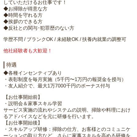
していただけるお仕事です！
◆お掃除が得意な方
◆時間を守れる方
◆挨拶のできる方
◆反社との関与･犯罪歴のない方
学歴不問 / ブランクOK / 未経験OK / 扶養内就業の調整可
他社経験者も大歓迎！
待遇
◆各種インセンティブあり
・表彰制度を毎月実施（5千円〜1万円の報奨金を授与）
・友人紹介で、最大1万7000千円のボーナス付与
【お仕事開始前】
・説明会＆家事スキル学習
サービス実施の流れやシステムの説明、掃除や料理におけ
るアドバイスなどを元に研修を行います。
【お仕事開始後】
・スキルアップ研修：掃除の仕方、お客様とのコミュニケ
ーションの取り方など、さらに家事スキルを高める研修を