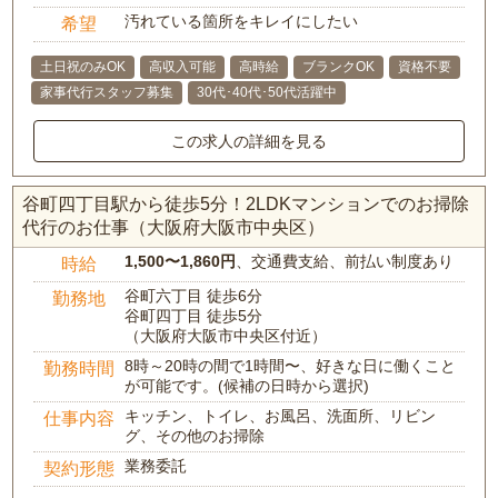
汚れている箇所をキレイにしたい
希望
土日祝のみOK
高収入可能
高時給
ブランクOK
資格不要
家事代行スタッフ募集
30代･40代･50代活躍中
この求人の詳細を見る
谷町四丁目駅から徒歩5分！2LDKマンションでのお掃除
代行のお仕事（大阪府大阪市中央区）
1,500〜1,860円
、交通費支給、前払い制度あり
時給
谷町六丁目 徒歩6分
勤務地
谷町四丁目 徒歩5分
（大阪府大阪市中央区付近）
8時～20時の間で1時間〜、好きな日に働くこと
勤務時間
が可能です。(候補の日時から選択)
キッチン、トイレ、お風呂、洗面所、リビン
仕事内容
グ、その他のお掃除
業務委託
契約形態