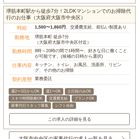
堺筋本町駅から徒歩7分！2LDKマンションでのお掃除代
行のお仕事（大阪府大阪市中央区）
1,500〜1,860円
、交通費支給、前払い制度あり
時給
堺筋本町 徒歩7分
勤務地
（大阪府大阪市中央区付近）
8時～20時の間で1時間〜、好きな日に働くこと
勤務時間
が可能です。(候補の日時から選択)
キッチン、トイレ、お風呂、洗面所、リビン
仕事内容
グ、その他のお掃除
業務委託
契約形態
週2〜3日からOK
週1〜OK
土日祝のみOK
スキマ時間勤務OK
交通費支給
ブランクOK
家事代行スタッフ募集
シフト自由
この求人の詳細を見る
大阪市中央区の家事代行の求人一覧を見る