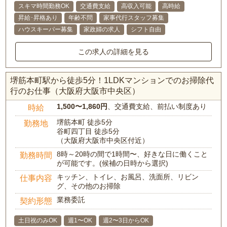
スキマ時間勤務OK
交通費支給
高収入可能
高時給
昇給･昇格あり
年齢不問
家事代行スタッフ募集
ハウスキーパー募集
家政婦の求人
シフト自由
この求人の詳細を見る
堺筋本町駅から徒歩5分！1LDKマンションでのお掃除代
行のお仕事（大阪府大阪市中央区）
1,500〜1,860円
、交通費支給、前払い制度あり
時給
堺筋本町 徒歩5分
勤務地
谷町四丁目 徒歩5分
（大阪府大阪市中央区付近）
8時～20時の間で1時間〜、好きな日に働くこと
勤務時間
が可能です。(候補の日時から選択)
キッチン、トイレ、お風呂、洗面所、リビン
仕事内容
グ、その他のお掃除
業務委託
契約形態
土日祝のみOK
週1〜OK
週2〜3日からOK