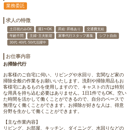
業務委託
求人の特徴
土日祝のみOK
週1〜OK
昇給･昇格あり
交通費支給
年齢不問
主婦･主夫歓迎
家事代行スタッフ募集
シフト自由
30代･40代･50代活躍中
お仕事内容
お掃除代行
お客様のご自宅に伺い、リビングや水回り、玄関など家の
掃除全般の作業をお願いいたします。洗剤や掃除用品もお
客様宅にあるものを使用しますので、キャストの方は特別
な用具を持ち込む必要はありません。1日1件でもOK。空い
た時間を活かして働くことができるので、自分のペースで
無理なく働くことができます。お掃除が好きな人は、得意
分野を生かして働くことができます。
【主な作業内容】
リビング、お部屋、キッチン、ダイニング、水回りなどの