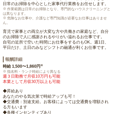
日常のお掃除を中心とした家事代行業務をお任せします。
作業範囲は日常のお掃除となり、専門的なハウスクリーニングと
は異なります。
危険なお仕事や、介護など専門知識が必要なお仕事はありませ
ん。
育児で家事との両立が大変な方や共働きの家庭など、自分
のお掃除で人に感謝されるやりがい溢れるお仕事です。
自宅の近所で空いた時間にお仕事をするのもOK。週1日、
平日だけ、土日のみなどシフトの融通が利くお仕事です。
報酬詳細
※
時給
1,500〜1,860円
指名料・ランク時給により異なる
週３日勤務で月収10万円も可能
本業として月収30万以上も可能
◆昇給あり
あなたのやる気次第で時給アップも可！
◆交通費：別途支給。お客様によっては交通費を増額され
る方もいます
◆各種インセンティブあり