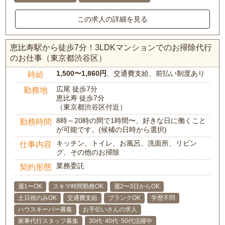
この求人の詳細を見る
恵比寿駅から徒歩7分！3LDKマンションでのお掃除代行
のお仕事（東京都渋谷区）
1,500〜1,860円
、交通費支給、前払い制度あり
時給
広尾 徒歩7分
勤務地
恵比寿 徒歩7分
（東京都渋谷区付近）
8時～20時の間で1時間〜、好きな日に働くこと
勤務時間
が可能です。(候補の日時から選択)
キッチン、トイレ、お風呂、洗面所、リビン
仕事内容
グ、その他のお掃除
業務委託
契約形態
週1〜OK
スキマ時間勤務OK
週2〜3日からOK
土日祝のみOK
交通費支給
ブランクOK
学歴不問
ハウスキーパー募集
お手伝いさんの求人
家事代行スタッフ募集
30代･40代･50代活躍中