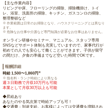
【主な作業内容】
リビングや床、フローリングの掃除、掃除機掛け、トイ
レ、浴室、洗面所の掃除、キッチン、ガスコンロの掃除、
整理整頓など
作業範囲は日常のお掃除となり、ハウスクリーニングとは異なり
ます。
危険なお仕事や介護など専門知識が必要なお仕事はありません。
オンライン研修やセミナー、マニュアル、スタッフ専用
SNSなどサポート体制も充実していますので、家事代行が
初めての人でも安心して働くことができます。子供が留守
の間だけ、夕食の準備までなど空いた時間でOKです。
報酬詳細
※
時給
1,500〜1,860円
指名料・ランク時給により異なる
週３日勤務で月収10万円も可能
本業として月収30万以上も可能
◆昇給あり
あなたのやる気次第で時給アップも可！
◆交通費：別途支給。お客様によっては交通費を増額され