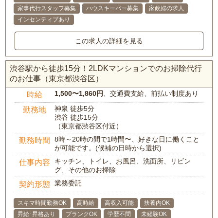
家事代行スタッフ募集
ハウスキーパー募集
家政婦の求人
インセンティブあり
この求人の詳細を見る
渋谷駅から徒歩15分！2LDKマンションでのお掃除代行
のお仕事（東京都渋谷区）
1,500〜1,860円
、交通費支給、前払い制度あり
時給
神泉 徒歩5分
勤務地
渋谷 徒歩15分
（東京都渋谷区付近）
8時～20時の間で1時間〜、好きな日に働くこと
勤務時間
が可能です。(候補の日時から選択)
キッチン、トイレ、お風呂、洗面所、リビン
仕事内容
グ、その他のお掃除
業務委託
契約形態
スキマ時間勤務OK
高時給
高収入可能
扶養内OK
昇給･昇格あり
ブランクOK
学歴不問
未経験OK