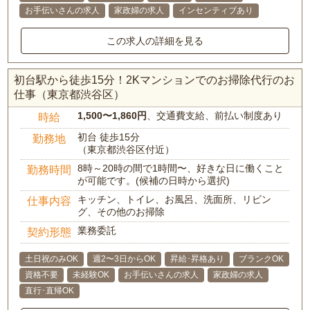
お手伝いさんの求人
家政婦の求人
インセンティブあり
この求人の詳細を見る
初台駅から徒歩15分！2Kマンションでのお掃除代行のお
仕事（東京都渋谷区）
1,500〜1,860円
、交通費支給、前払い制度あり
時給
初台 徒歩15分
勤務地
（東京都渋谷区付近）
8時～20時の間で1時間〜、好きな日に働くこと
勤務時間
が可能です。(候補の日時から選択)
キッチン、トイレ、お風呂、洗面所、リビン
仕事内容
グ、その他のお掃除
業務委託
契約形態
土日祝のみOK
週2〜3日からOK
昇給･昇格あり
ブランクOK
資格不要
未経験OK
お手伝いさんの求人
家政婦の求人
直行･直帰OK