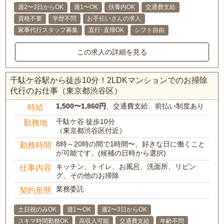
週2〜3日からOK
週1〜OK
扶養内OK
交通費支給
資格不要
学歴不問
お手伝いさんの求人
家事代行スタッフ募集
直行･直帰OK
シフト自由
この求人の詳細を見る
千駄ケ谷駅から徒歩10分！2LDKマンションでのお掃除
代行のお仕事（東京都渋谷区）
1,500〜1,860円
、交通費支給、前払い制度あり
時給
千駄ケ谷 徒歩10分
勤務地
（東京都渋谷区付近）
8時～20時の間で1時間〜、好きな日に働くこと
勤務時間
が可能です。(候補の日時から選択)
キッチン、トイレ、お風呂、洗面所、リビン
仕事内容
グ、その他のお掃除
業務委託
契約形態
土日祝のみOK
週1〜OK
週2〜3日からOK
スキマ時間勤務OK
高収入可能
交通費支給
年齢不問