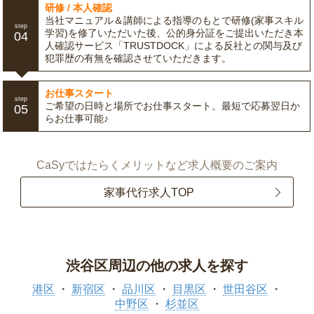
研修 / 本人確認
当社マニュアル＆講師による指導のもとで研修(家事スキル
step
学習)を修了いただいた後、公的身分証をご提出いただき本
04
人確認サービス「TRUSTDOCK」による反社との関与及び
犯罪歴の有無を確認させていただきます。
お仕事スタート
step
ご希望の日時と場所でお仕事スタート。最短で応募翌日か
05
らお仕事可能♪
CaSyではたらくメリットなど求人概要のご案内
家事代行求人TOP
渋谷区周辺の他の求人を探す
港区
新宿区
品川区
目黒区
世田谷区
中野区
杉並区