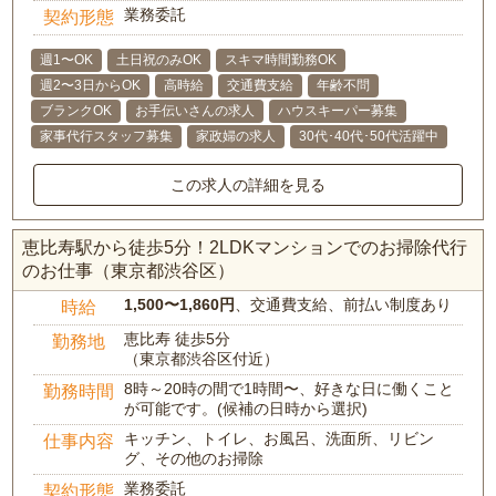
業務委託
契約形態
週1〜OK
土日祝のみOK
スキマ時間勤務OK
週2〜3日からOK
高時給
交通費支給
年齢不問
ブランクOK
お手伝いさんの求人
ハウスキーパー募集
家事代行スタッフ募集
家政婦の求人
30代･40代･50代活躍中
この求人の詳細を見る
恵比寿駅から徒歩5分！2LDKマンションでのお掃除代行
のお仕事（東京都渋谷区）
1,500〜1,860円
、交通費支給、前払い制度あり
時給
恵比寿 徒歩5分
勤務地
（東京都渋谷区付近）
8時～20時の間で1時間〜、好きな日に働くこと
勤務時間
が可能です。(候補の日時から選択)
キッチン、トイレ、お風呂、洗面所、リビン
仕事内容
グ、その他のお掃除
業務委託
契約形態