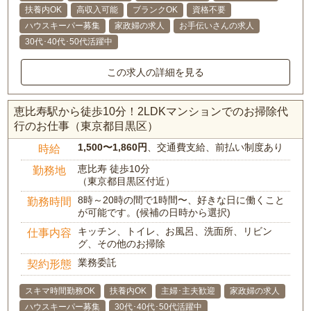
扶養内OK
高収入可能
ブランクOK
資格不要
ハウスキーパー募集
家政婦の求人
お手伝いさんの求人
30代･40代･50代活躍中
この求人の詳細を見る
恵比寿駅から徒歩10分！2LDKマンションでのお掃除代
行のお仕事（東京都目黒区）
1,500〜1,860円
、交通費支給、前払い制度あり
時給
恵比寿 徒歩10分
勤務地
（東京都目黒区付近）
8時～20時の間で1時間〜、好きな日に働くこと
勤務時間
が可能です。(候補の日時から選択)
キッチン、トイレ、お風呂、洗面所、リビン
仕事内容
グ、その他のお掃除
業務委託
契約形態
スキマ時間勤務OK
扶養内OK
主婦･主夫歓迎
家政婦の求人
ハウスキーパー募集
30代･40代･50代活躍中