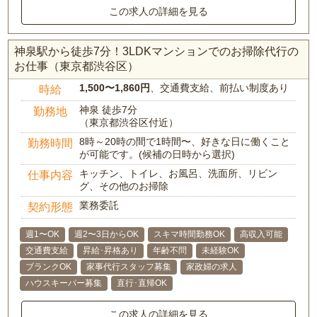
この求人の詳細を見る
神泉駅から徒歩7分！3LDKマンションでのお掃除代行の
お仕事（東京都渋谷区）
1,500〜1,860円
、交通費支給、前払い制度あり
時給
神泉 徒歩7分
勤務地
（東京都渋谷区付近）
8時～20時の間で1時間〜、好きな日に働くこと
勤務時間
が可能です。(候補の日時から選択)
キッチン、トイレ、お風呂、洗面所、リビン
仕事内容
グ、その他のお掃除
業務委託
契約形態
週1〜OK
週2〜3日からOK
スキマ時間勤務OK
高収入可能
交通費支給
昇給･昇格あり
年齢不問
未経験OK
ブランクOK
家事代行スタッフ募集
家政婦の求人
ハウスキーパー募集
直行･直帰OK
この求人の詳細を見る