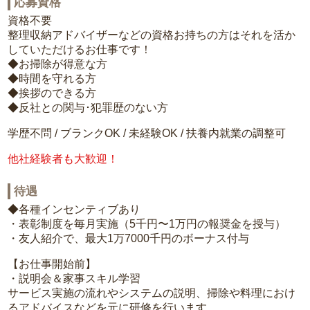
応募資格
資格不要
整理収納アドバイザーなどの資格お持ちの方はそれを活か
していただけるお仕事です！
◆お掃除が得意な方
◆時間を守れる方
◆挨拶のできる方
◆反社との関与･犯罪歴のない方
学歴不問 / ブランクOK / 未経験OK / 扶養内就業の調整可
他社経験者も大歓迎！
待遇
◆各種インセンティブあり
・表彰制度を毎月実施（5千円〜1万円の報奨金を授与）
・友人紹介で、最大1万7000千円のボーナス付与
【お仕事開始前】
・説明会＆家事スキル学習
サービス実施の流れやシステムの説明、掃除や料理におけ
るアドバイスなどを元に研修を行います。