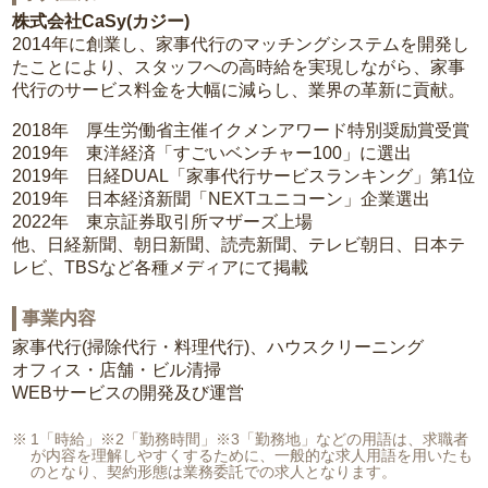
株式会社CaSy(カジー)
2014年に創業し、家事代行のマッチングシステムを開発し
たことにより、スタッフへの高時給を実現しながら、家事
代行のサービス料金を大幅に減らし、業界の革新に貢献。
2018年 厚生労働省主催イクメンアワード特別奨励賞受賞
2019年 東洋経済「すごいベンチャー100」に選出
2019年 日経DUAL「家事代行サービスランキング」第1位
2019年 日本経済新聞「NEXTユニコーン」企業選出
2022年 東京証券取引所マザーズ上場
他、日経新聞、朝日新聞、読売新聞、テレビ朝日、日本テ
レビ、TBSなど各種メディアにて掲載
事業内容
家事代行(掃除代行・料理代行)、ハウスクリーニング
オフィス・店舗・ビル清掃
WEBサービスの開発及び運営
1「時給」※2「勤務時間」※3「勤務地」などの用語は、求職者
が内容を理解しやすくするために、一般的な求人用語を用いたも
のとなり、契約形態は業務委託での求人となります。