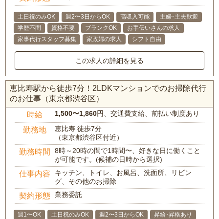
土日祝のみOK
週2〜3日からOK
高収入可能
主婦･主夫歓迎
学歴不問
資格不要
ブランクOK
お手伝いさんの求人
家事代行スタッフ募集
家政婦の求人
シフト自由
この求人の詳細を見る
恵比寿駅から徒歩7分！2LDKマンションでのお掃除代行
のお仕事（東京都渋谷区）
1,500〜1,860円
、交通費支給、前払い制度あり
時給
恵比寿 徒歩7分
勤務地
（東京都渋谷区付近）
8時～20時の間で1時間〜、好きな日に働くこと
勤務時間
が可能です。(候補の日時から選択)
キッチン、トイレ、お風呂、洗面所、リビン
仕事内容
グ、その他のお掃除
業務委託
契約形態
週1〜OK
土日祝のみOK
週2〜3日からOK
昇給･昇格あり