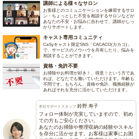
講師による様々なサロン
お客様とのコミュニケーションを練習するサロ
ン・ちょっとした不安を相談するサロンなどが
あなたの不安・お悩みに合わせて、講師がしっ
かりサポートします。
キャスト専用コミュニティ
CaSyキャスト限定SNS「CACACO(カカコ)」
で、サービスのノウハウを共有したり、悩みを
相談することができます。
資格・免許不要
お掃除やお料理が好き！、得意！という方であ
れば、どなたでも働いていただけます。年齢も
不問です。もちろん、資格や免許、職務経験が
あればそれを充分に活かしていただけます。
鈴野 寿子
本社サポートスタッフ
フォロー体制が充実していますので、初め
ての方もご安心ください。
あなたのお掃除や整理収納の経験やスキル
を存分に活かせます。お客様は家事にお困