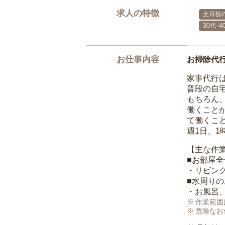
求人の特徴
土日祝の
30代･
お仕事内容
お掃除代
家事代行
普段の自
もちろん
働くこと
て働くこ
週1日、
【主な作
■お部屋
・リビン
■水周り
・お風呂
作業範囲
危険なお