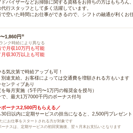
アドバイザーなどお掃除に関する資格をお持ちの方はもちろん
除代行スタッフとして多く活躍しています。
所で空いた時間にお仕事ができるので、シフトの融通が利くお
※
0〜1,860円
ランク時給により異なる
で月収10万円も可能
月収30万以上も可能
り
やる気次第で時給アップも可！
：別途支給。お客様によっては交通費を増額される方もいます
ンセンティブあり
度を毎月実施（5千円〜1万円の報奨金を授与）
で、最大1万7000千円のボーナス付与
ボーナス2,500円もらえる／
30日以内に定期サービスの担当になると、2,500円プレゼント
で新たにお仕事をスタートされる方が対象です
ボーナスは、定期サービスの初回実施後、翌々月末お支払いとなります