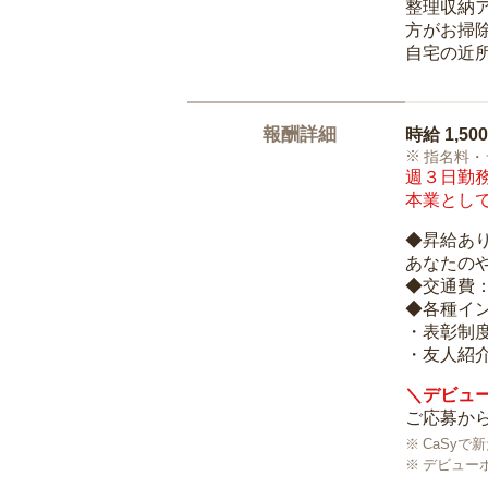
整理収納
方がお掃
自宅の近
報酬詳細
時給
1,50
指名料・
週３日勤務
本業として
◆昇給あ
あなたの
◆交通費
◆各種イ
・表彰制
・友人紹介
＼デビュー
ご応募から
CaSy
デビュー