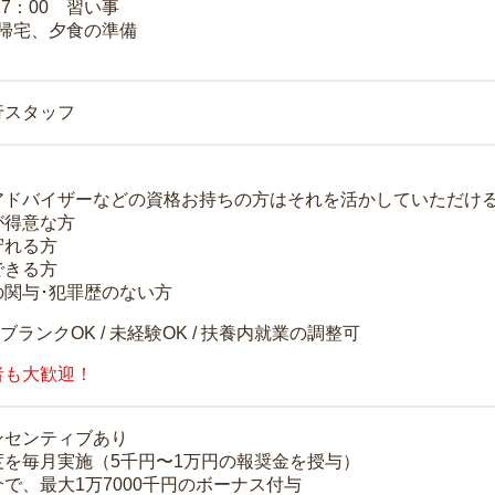
17：00 習い事
 帰宅、夕食の準備
行スタッフ
アドバイザーなどの資格お持ちの方はそれを活かしていただけ
が得意な方
守れる方
できる方
の関与･犯罪歴のない方
 ブランクOK / 未経験OK / 扶養内就業の調整可
者も大歓迎！
ンセンティブあり
度を毎月実施（5千円〜1万円の報奨金を授与）
で、最大1万7000千円のボーナス付与