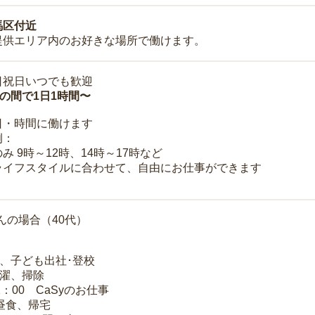
馬区付近
提供エリア内のお好きな場所で働けます。
日祝日いつでも歓迎
時の間で1日1時間〜
日・時間に働けます
例：
み 9時～12時、14時～17時など
ライフスタイルに合わせて、自由にお仕事ができます
んの場合（40代）
夫、子ども出社･登校
洗濯、掃除
2：00 CaSyのお仕事
 昼食、帰宅