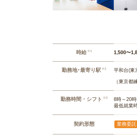
※1
時給
1,500〜1,
※2
勤務地･最寄り駅
平和台(東
（東京都
※3
勤務時間・シフト
8時～20
最低就業
契約形態
業務委託