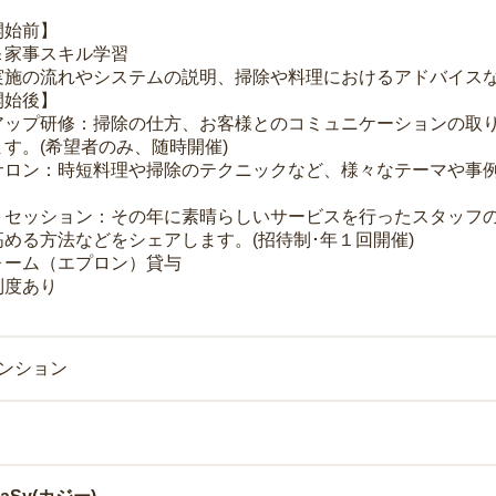
開始前】
＆家事スキル学習
実施の流れやシステムの説明、掃除や料理におけるアドバイス
開始後】
アップ研修：掃除の仕方、お客様とのコミュニケーションの取
す。(希望者のみ、随時開催)
サロン：時短料理や掃除のテクニックなど、様々なテーマや事例
トセッション：その年に素晴らしいサービスを行ったスタッフ
める方法などをシェアします。(招待制･年１回開催)
ォーム（エプロン）貸与
制度あり
マンション