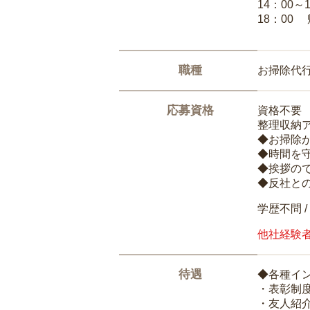
14：00～
18：00
職種
お掃除代
応募資格
資格不要
整理収納
◆お掃除
◆時間を
◆挨拶の
◆反社と
学歴不問 /
他社経験
待遇
◆各種イ
・表彰制
・友人紹介