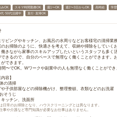
みOK
スキマ時間勤務OK
週1〜OK
週2〜3日からOK
高時給
学歴
40代･50代活躍中
直行･直帰OK
行
はリビングやキッチン、お風呂の水周りなどお客様宅の清掃業
宅のお掃除のように、快適さを考えて、収納や掃除をしていく
、働きながら家事のスキルアップしたいというスタッフも多く
ができるので、自分のペースで無理なく働くことができます。
とができます。
1時間〜でOK。Wワークや副業中の人も無理なく働くことができ
業内容】
全体の清掃
グや子供部屋などの掃除機がけ、整理整頓、衣類などのお洗濯
のおそうじ
、キッチン、洗面所
は日常のお掃除となり、ハウスクリーニングとは異なります。
仕事や介護など専門知識が必要なお仕事はありません。