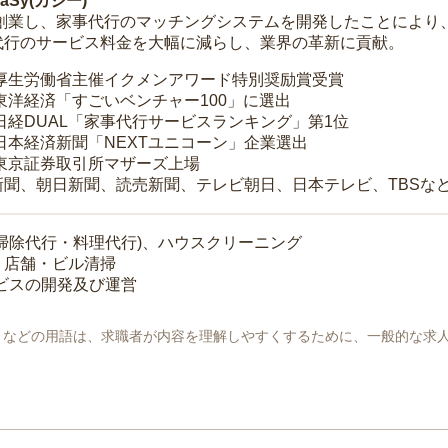
Sy(カジー)
年に創業し、家事代行のマッチングシステムを開発したことによ
代行のサービス料金を大幅に減らし、業界の革新に貢献。
 厚生労働省主催イクメンアワード特別奨励賞受賞
 東洋経済「すごいベンチャー100」に選出
 日経DUAL「家事代行サービスランキング」第1位
 日本経済新聞「NEXTユニコーン」企業選出
 東京証券取引所マザーズ上場
新聞、朝日新聞、読売新聞、テレビ朝日、日本テレビ、TBSな
掃除代行・料理代行)、ハウスクリーニング
・店舗・ビル清掃
ービスの開発及び運営
地」などの用語は、求職者が内容を理解しやすくするために、一般的な求