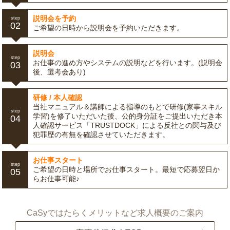
説明会を予約
step
02
ご希望の日時から説明会を予約いただきます。
説明会
step
お仕事の進め方やシステムの説明などを行います。(説明会
03
後、選考会あり)
研修 / 本人確認
当社マニュアル＆講師による指導のもとで研修(家事スキル
step
学習)を修了いただいた後、公的身分証をご提出いただき本
04
人確認サービス「TRUSTDOCK」による反社との関与及び
犯罪歴の有無を確認させていただきます。
お仕事スタート
step
ご希望の日時と場所でお仕事スタート。最短で応募翌日か
05
らお仕事可能♪
CaSyではたらくメリットなど求人概要のご案内