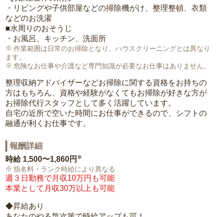
・リビングや子供部屋などの掃除機がけ、整理整頓、衣類
などのお洗濯
■水周りのおそうじ
・お風呂、キッチン、洗面所
作業範囲は日常のお掃除となり、ハウスクリーニングとは異なり
ます。
危険なお仕事や介護など専門知識が必要なお仕事はありません。
整理収納アドバイザーなどお掃除に関する資格をお持ちの
方はもちろん、資格や経験がなくてもお掃除が好きな方が
お掃除代行スタッフとして多く活躍しています。
自宅の近所で空いた時間にお仕事ができるので、シフトの
融通が利くお仕事です。
報酬詳細
※
時給
1,500〜1,860円
指名料・ランク時給により異なる
週３日勤務で月収10万円も可能
本業として月収30万以上も可能
◆昇給あり
あなたのやる気次第で時給アップも可！