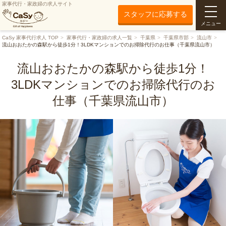
家事代行・家政婦の求人サイト
スタッフに応募する
メニュー
CaSy 家事代行求人 TOP
家事代行・家政婦の求人一覧
千葉県
千葉県市部
流山市
流山おおたかの森駅から徒歩1分！3LDKマンションでのお掃除代行のお仕事（千葉県流山市）
流山おおたかの森駅から徒歩1分！
3LDKマンションでのお掃除代行のお
仕事（千葉県流山市）