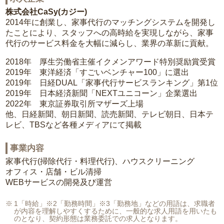
株式会社CaSy(カジー)
2014年に創業し、家事代行のマッチングシステムを開発し
たことにより、スタッフへの高時給を実現しながら、家事
代行のサービス料金を大幅に減らし、業界の革新に貢献。
2018年 厚生労働省主催イクメンアワード特別奨励賞受賞
2019年 東洋経済「すごいベンチャー100」に選出
2019年 日経DUAL「家事代行サービスランキング」第1位
2019年 日本経済新聞「NEXTユニコーン」企業選出
2022年 東京証券取引所マザーズ上場
他、日経新聞、朝日新聞、読売新聞、テレビ朝日、日本テ
レビ、TBSなど各種メディアにて掲載
事業内容
家事代行(掃除代行・料理代行)、ハウスクリーニング
オフィス・店舗・ビル清掃
WEBサービスの開発及び運営
1「時給」※2「勤務時間」※3「勤務地」などの用語は、求職者
が内容を理解しやすくするために、一般的な求人用語を用いたも
のとなり、契約形態は業務委託での求人となります。