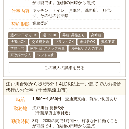
が可能です。(候補の日時から選択)
キッチン、トイレ、お風呂、洗面所、リビン
仕事内容
グ、その他のお掃除
業務委託
契約形態
週2〜3日からOK
週1〜OK
昇給･昇格あり
高時給
扶養内OK
交通費支給
ブランクOK
未経験OK
資格不要
学歴不問
家事代行スタッフ募集
お手伝いさんの求人
家政婦の求人
シフト自由
この求人の詳細を見る
江戸川台駅から徒歩5分！4LDK以上一戸建てでのお掃除
代行のお仕事（千葉県流山市）
1,500〜1,860円
、交通費支給、前払い制度あり
時給
江戸川台 徒歩5分
勤務地
（千葉県流山市付近）
8時～20時の間で1時間〜、好きな日に働くこと
勤務時間
が可能です。(候補の日時から選択)