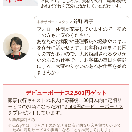
不問です。もちろん、資格や免許、職務経験が
あればそれを充分に活かしていただけます。
鈴野 寿子
本社サポートスタッフ
フォロー体制が充実していますので、初め
ての方もご安心ください。
あなたのお掃除や整理収納の経験やスキル
を存分に活かせます。お客様は家事にお困
りの方が多いので、大変感謝されるやりが
いのあるお仕事です。お客様の毎日を笑顔
にする、大変やりがいのあるお仕事を始め
ませんか？
デビューボーナス2,500円ゲット
家事代行キャストの求人に応募後、30日以内に定期サ
ービスの担当になった方に
2,500円のデビューボーナス
をプレゼント
しています。
業務委託のみ
CaSyでは、キャストのみなさまに安定的な収入を得ていただく
ために定期サービスの担当になることを推奨しております。