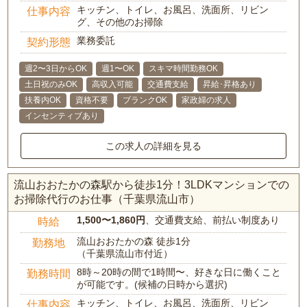
キッチン、トイレ、お風呂、洗面所、リビン
仕事内容
グ、その他のお掃除
業務委託
契約形態
週2〜3日からOK
週1〜OK
スキマ時間勤務OK
土日祝のみOK
高収入可能
交通費支給
昇給･昇格あり
扶養内OK
資格不要
ブランクOK
家政婦の求人
インセンティブあり
この求人の詳細を見る
流山おおたかの森駅から徒歩1分！3LDKマンションでの
お掃除代行のお仕事（千葉県流山市）
1,500〜1,860円
、交通費支給、前払い制度あり
時給
流山おおたかの森 徒歩1分
勤務地
（千葉県流山市付近）
8時～20時の間で1時間〜、好きな日に働くこと
勤務時間
が可能です。(候補の日時から選択)
キッチン、トイレ、お風呂、洗面所、リビン
仕事内容