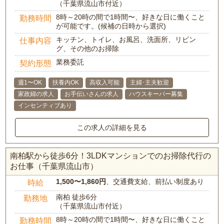
（千葉県流山市付近）
8時～20時の間で1時間〜、好きな日に働くこと
勤務時間
が可能です。(候補の日時から選択)
キッチン、トイレ、お風呂、洗面所、リビン
仕事内容
グ、その他のお掃除
業務委託
契約形態
週1〜OK
扶養内OK
高収入可能
主婦･主夫歓迎
家政婦の求人
お手伝いさんの求人
ハウスキーパー募集
インセンティブあり
この求人の詳細を見る
南柏駅から徒歩6分！3LDKマンションでのお掃除代行の
お仕事（千葉県流山市）
1,500〜1,860円
、交通費支給、前払い制度あり
時給
南柏 徒歩6分
勤務地
（千葉県流山市付近）
8時～20時の間で1時間〜、好きな日に働くこと
勤務時間