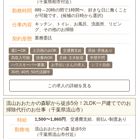
（千葉県柏市付近）
8時～20時の間で1時間〜、好きな日に働くこと
勤務時間
が可能です。(候補の日時から選択)
キッチン、トイレ、お風呂、洗面所、リビン
仕事内容
グ、その他のお掃除
業務委託
契約形態
週1〜OK
土日祝のみOK
交通費支給
昇給･昇格あり
高収入可能
扶養内OK
主婦･主夫歓迎
学歴不問
ハウスキーパー募集
お手伝いさんの求人
シフト自由
30代･40代･50代活躍中
この求人の詳細を見る
流山おおたかの森駅から徒歩5分！2LDK一戸建てでのお
掃除代行のお仕事（千葉県流山市）
1,500〜1,860円
、交通費支給、前払い制度あり
時給
流山おおたかの森 徒歩5分
勤務地
（千葉県流山市付近）