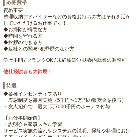
応募資格
資格不要
整理収納アドバイザーなどの資格お持ちの方はそれを活か
していただけるお仕事です！
◆お掃除が得意な方
◆時間を守れる方
◆挨拶のできる方
◆反社との関与･犯罪歴のない方
学歴不問 / ブランクOK / 未経験OK / 扶養内就業の調整可
他社経験者も大歓迎！
待遇
◆各種インセンティブあり
・表彰制度を毎月実施（5千円〜1万円の報奨金を授与）
・友人紹介で、最大1万7000千円のボーナス付与
【お仕事開始前】
・説明会＆家事スキル学習
サービス実施の流れやシステムの説明、掃除や料理におけ