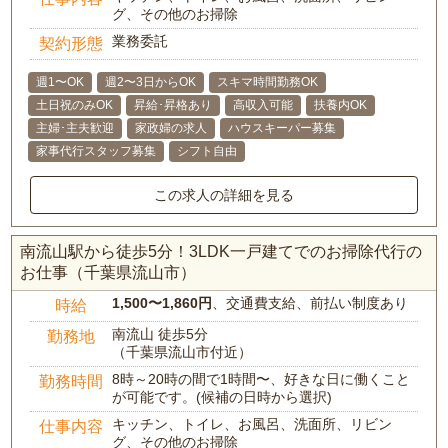
グ、その他のお掃除
業務委託
契約形態
週1〜OK
週2〜3日からOK
スキマ時間勤務OK
土日祝のみOK
昇給･昇格あり
高収入可能
扶養内OK
主婦･主夫歓迎
家政婦の求人
ハウスキーパー募集
家事代行スタッフ募集
シフト自由
この求人の詳細を見る
南流山駅から徒歩5分！3LDK一戸建てでのお掃除代行の
お仕事（千葉県流山市）
1,500〜1,860円
、交通費支給、前払い制度あり
時給
南流山 徒歩5分
勤務地
（千葉県流山市付近）
8時～20時の間で1時間〜、好きな日に働くこと
勤務時間
が可能です。(候補の日時から選択)
キッチン、トイレ、お風呂、洗面所、リビン
仕事内容
グ、その他のお掃除