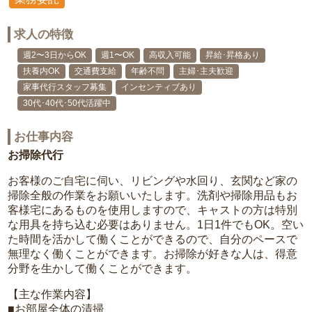
求人の特徴
週2〜3日からOK
週1〜OK
高収入可能
昇給･昇格あり
扶養内OK
交通費支給
年齢不問
主婦･主夫歓迎
家事代行スタッフ募集
インセンティブあり
30代･40代･50代活躍中
お仕事内容
お掃除代行
お客様のご自宅に伺い、リビングや水回り、玄関など家の
掃除全般の作業をお願いいたします。洗剤や掃除用品もお
客様宅にあるものを使用しますので、キャストの方は特別
な用具を持ち込む必要はありません。1日1件でもOK。空い
た時間を活かして働くことができるので、自分のペースで
無理なく働くことができます。お掃除が好きな人は、得意
分野を生かして働くことができます。
【主な作業内容】
■お部屋全体の清掃