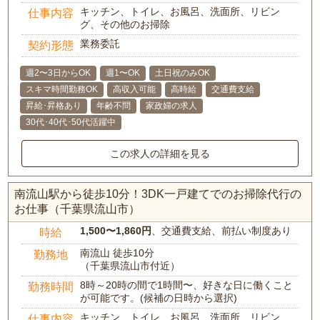
キッチン、トイレ、お風呂、洗面所、リビン
仕事内容
グ、その他のお掃除
業務委託
契約形態
週2〜3日からOK
週1〜OK
土日祝のみOK
スキマ時間勤務OK
高収入可能
高時給
交通費支給
昇給･昇格あり
年齢不問
家政婦の求人
30代･40代･50代活躍中
この求人の詳細を見る
南流山駅から徒歩10分！3DK一戸建てでのお掃除代行の
お仕事（千葉県流山市）
1,500〜1,860円
、交通費支給、前払い制度あり
時給
南流山 徒歩10分
勤務地
（千葉県流山市付近）
8時～20時の間で1時間〜、好きな日に働くこと
勤務時間
が可能です。(候補の日時から選択)
キッチン、トイレ、お風呂、洗面所、リビン
仕事内容