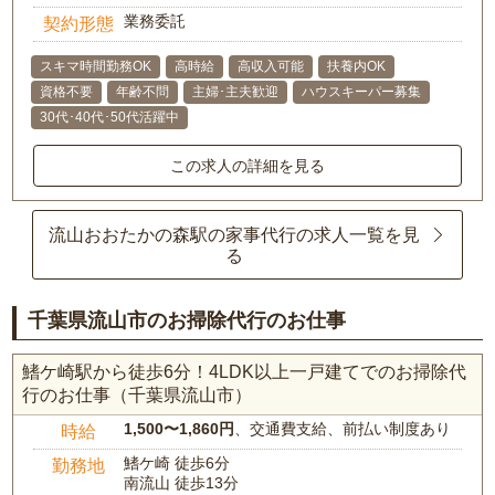
業務委託
契約形態
スキマ時間勤務OK
高時給
高収入可能
扶養内OK
資格不要
年齢不問
主婦･主夫歓迎
ハウスキーパー募集
30代･40代･50代活躍中
この求人の詳細を見る
流山おおたかの森駅の家事代行の求人一覧を見
る
千葉県流山市のお掃除代行のお仕事
鰭ケ崎駅から徒歩6分！4LDK以上一戸建てでのお掃除代
行のお仕事（千葉県流山市）
1,500〜1,860円
、交通費支給、前払い制度あり
時給
鰭ケ崎 徒歩6分
勤務地
南流山 徒歩13分