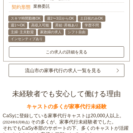
業務委託
契約形態
スキマ時間勤務OK
週2〜3日からOK
土日祝のみOK
週1〜OK
高収入可能
昇給･昇格あり
学歴不問
主婦･主夫歓迎
家政婦の求人
シフト自由
インセンティブあり
この求人の詳細を見る
流山市の家事代行の求人一覧を見る
未経験者でも安心して働ける理由
キャストの多くが家事代行未経験
CaSyに登録している家事代行キャストは20,000人以上。
その多くが、家事代行未経験者でした。
(2024年6月時点)
それでもCaSy本部のサポートの下、多くのキャストが活躍