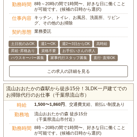
8時～20時の間で1時間〜、好きな日に働くこと
勤務時間
が可能です。(候補の日時から選択)
キッチン、トイレ、お風呂、洗面所、リビン
仕事内容
グ、その他のお掃除
業務委託
契約形態
土日祝のみOK
週1〜OK
週2〜3日からOK
高時給
昇給･昇格あり
資格不要
お手伝いさんの求人
ハウスキーパー募集
家事代行スタッフ募集
直行･直帰OK
この求人の詳細を見る
流山おおたかの森駅から徒歩15分！3LDK一戸建てでの
お掃除代行のお仕事（千葉県流山市）
1,500〜1,860円
、交通費支給、前払い制度あり
時給
流山おおたかの森 徒歩15分
勤務地
（千葉県流山市付近）
8時～20時の間で1時間〜、好きな日に働くこと
勤務時間
が可能です。(候補の日時から選択)