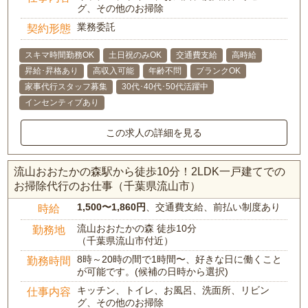
グ、その他のお掃除
業務委託
契約形態
スキマ時間勤務OK
土日祝のみOK
交通費支給
高時給
昇給･昇格あり
高収入可能
年齢不問
ブランクOK
家事代行スタッフ募集
30代･40代･50代活躍中
インセンティブあり
この求人の詳細を見る
流山おおたかの森駅から徒歩10分！2LDK一戸建てでの
お掃除代行のお仕事（千葉県流山市）
1,500〜1,860円
、交通費支給、前払い制度あり
時給
流山おおたかの森 徒歩10分
勤務地
（千葉県流山市付近）
8時～20時の間で1時間〜、好きな日に働くこと
勤務時間
が可能です。(候補の日時から選択)
キッチン、トイレ、お風呂、洗面所、リビン
仕事内容
グ、その他のお掃除