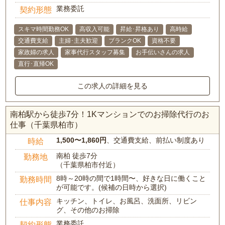
業務委託
契約形態
スキマ時間勤務OK
高収入可能
昇給･昇格あり
高時給
交通費支給
主婦･主夫歓迎
ブランクOK
資格不要
家政婦の求人
家事代行スタッフ募集
お手伝いさんの求人
直行･直帰OK
この求人の詳細を見る
南柏駅から徒歩7分！1Kマンションでのお掃除代行のお
仕事（千葉県柏市）
1,500〜1,860円
、交通費支給、前払い制度あり
時給
南柏 徒歩7分
勤務地
（千葉県柏市付近）
8時～20時の間で1時間〜、好きな日に働くこと
勤務時間
が可能です。(候補の日時から選択)
キッチン、トイレ、お風呂、洗面所、リビン
仕事内容
グ、その他のお掃除
業務委託
契約形態