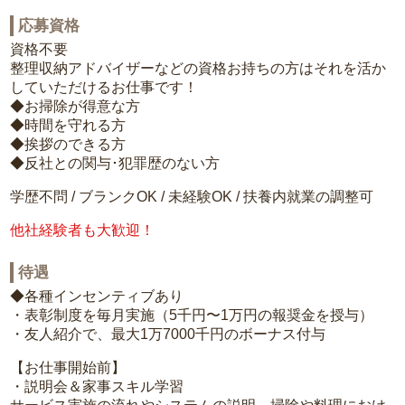
応募資格
資格不要
整理収納アドバイザーなどの資格お持ちの方はそれを活か
していただけるお仕事です！
◆お掃除が得意な方
◆時間を守れる方
◆挨拶のできる方
◆反社との関与･犯罪歴のない方
学歴不問 / ブランクOK / 未経験OK / 扶養内就業の調整可
他社経験者も大歓迎！
待遇
◆各種インセンティブあり
・表彰制度を毎月実施（5千円〜1万円の報奨金を授与）
・友人紹介で、最大1万7000千円のボーナス付与
【お仕事開始前】
・説明会＆家事スキル学習