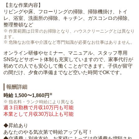
【主な作業内容】
リビングや床、フローリングの掃除、掃除機掛け、トイ
レ、浴室、洗面所の掃除、キッチン、ガスコンロの掃除、
整理整頓など
作業範囲は日常のお掃除となり、ハウスクリーニングとは異なり
ます。
危険なお仕事や介護など専門知識が必要なお仕事はありません。
オンライン研修やセミナー、マニュアル、スタッフ専用
SNSなどサポート体制も充実していますので、家事代行が
初めての人でも安心して働くことができます。子供が留守
の間だけ、夕食の準備までなど空いた時間でOKです。
報酬詳細
※
時給
1,500〜1,860円
指名料・ランク時給により異なる
週３日勤務で月収10万円も可能
本業として月収30万以上も可能
◆昇給あり
あなたのやる気次第で時給アップも可！
◆交通費：別途支給。お客様によっては交通費を増額され