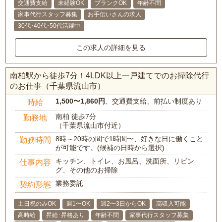
交通費支給
未経験OK
ブランクOK
年齢不問
家事代行スタッフ募集
お手伝いさんの求人
30代･40代･50代活躍中
この求人の詳細を見る
南柏駅から徒歩7分！4LDK以上一戸建てでのお掃除代行
のお仕事（千葉県流山市）
1,500〜1,860円
、交通費支給、前払い制度あり
時給
南柏 徒歩7分
勤務地
（千葉県流山市付近）
8時～20時の間で1時間〜、好きな日に働くこと
勤務時間
が可能です。(候補の日時から選択)
キッチン、トイレ、お風呂、洗面所、リビン
仕事内容
グ、その他のお掃除
業務委託
契約形態
土日祝のみOK
週1〜OK
週2〜3日からOK
高収入可能
高時給
昇給･昇格あり
年齢不問
家事代行スタッフ募集