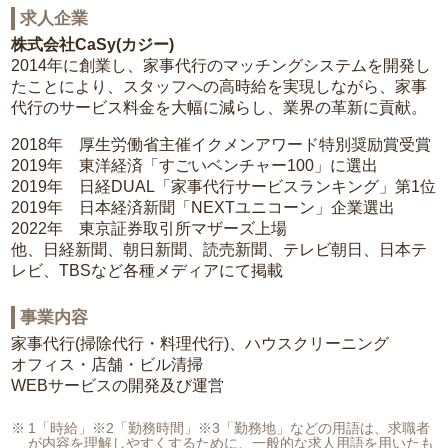
求人企業
株式会社CaSy(カジー)
2014年に創業し、家事代行のマッチングシステムを開発し
たことにより、スタッフへの高時給を実現しながら、家事
代行のサービス料金を大幅に減らし、業界の革新に貢献。
2018年 厚生労働省主催イクメンアワード特別奨励賞受賞
2019年 東洋経済「すごいベンチャー100」に選出
2019年 日経DUAL「家事代行サービスランキング」第1位
2019年 日本経済新聞「NEXTユニコーン」企業選出
2022年 東京証券取引所マザーズ上場
他、日経新聞、朝日新聞、読売新聞、テレビ朝日、日本テ
レビ、TBSなど各種メディアにて掲載
事業内容
家事代行(掃除代行・料理代行)、ハウスクリーニング
オフィス・店舗・ビル清掃
WEBサービスの開発及び運営
1「時給」※2「勤務時間」※3「勤務地」などの用語は、求職者
が内容を理解しやすくするために、一般的な求人用語を用いたも