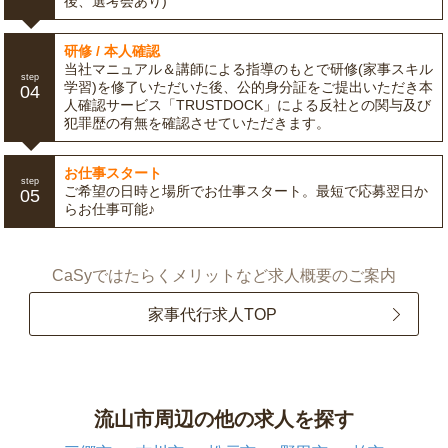
後、選考会あり)
研修 / 本人確認
当社マニュアル＆講師による指導のもとで研修(家事スキル
step
学習)を修了いただいた後、公的身分証をご提出いただき本
04
人確認サービス「TRUSTDOCK」による反社との関与及び
犯罪歴の有無を確認させていただきます。
お仕事スタート
step
ご希望の日時と場所でお仕事スタート。最短で応募翌日か
05
らお仕事可能♪
CaSyではたらくメリットなど求人概要のご案内
家事代行求人TOP
流山市周辺の他の求人を探す