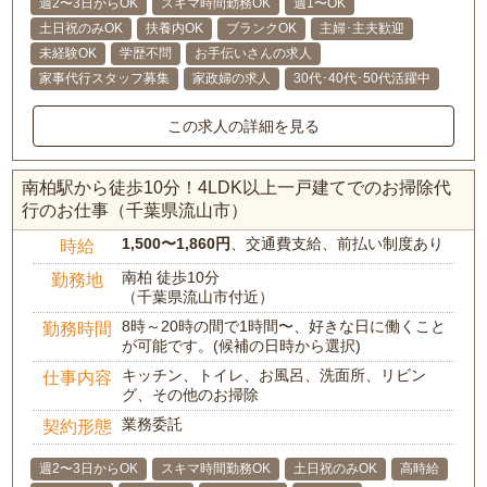
週2〜3日からOK
スキマ時間勤務OK
週1〜OK
土日祝のみOK
扶養内OK
ブランクOK
主婦･主夫歓迎
未経験OK
学歴不問
お手伝いさんの求人
家事代行スタッフ募集
家政婦の求人
30代･40代･50代活躍中
この求人の詳細を見る
南柏駅から徒歩10分！4LDK以上一戸建てでのお掃除代
行のお仕事（千葉県流山市）
1,500〜1,860円
、交通費支給、前払い制度あり
時給
南柏 徒歩10分
勤務地
（千葉県流山市付近）
8時～20時の間で1時間〜、好きな日に働くこと
勤務時間
が可能です。(候補の日時から選択)
キッチン、トイレ、お風呂、洗面所、リビン
仕事内容
グ、その他のお掃除
業務委託
契約形態
週2〜3日からOK
スキマ時間勤務OK
土日祝のみOK
高時給