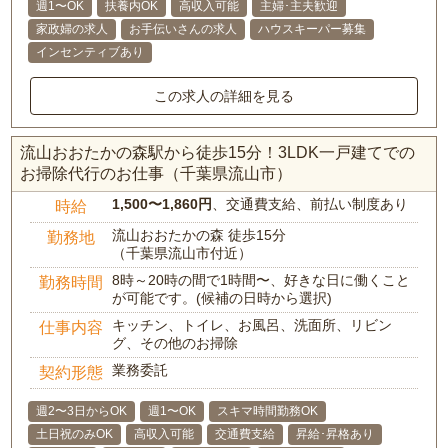
週1〜OK
扶養内OK
高収入可能
主婦･主夫歓迎
家政婦の求人
お手伝いさんの求人
ハウスキーパー募集
インセンティブあり
この求人の詳細を見る
流山おおたかの森駅から徒歩15分！3LDK一戸建てでの
お掃除代行のお仕事（千葉県流山市）
1,500〜1,860円
、交通費支給、前払い制度あり
時給
流山おおたかの森 徒歩15分
勤務地
（千葉県流山市付近）
8時～20時の間で1時間〜、好きな日に働くこと
勤務時間
が可能です。(候補の日時から選択)
キッチン、トイレ、お風呂、洗面所、リビン
仕事内容
グ、その他のお掃除
業務委託
契約形態
週2〜3日からOK
週1〜OK
スキマ時間勤務OK
土日祝のみOK
高収入可能
交通費支給
昇給･昇格あり