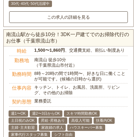
30代･40代･50代活躍中
この求人の詳細を見る
南流山駅から徒歩10分！3DK一戸建てでのお掃除代行の
お仕事（千葉県流山市）
1,500〜1,860円
、交通費支給、前払い制度あり
時給
南流山 徒歩10分
勤務地
（千葉県流山市付近）
8時～20時の間で1時間〜、好きな日に働くこと
勤務時間
が可能です。(候補の日時から選択)
キッチン、トイレ、お風呂、洗面所、リビン
仕事内容
グ、その他のお掃除
業務委託
契約形態
週1〜OK
週2〜3日からOK
スキマ時間勤務OK
土日祝のみOK
昇給･昇格あり
高収入可能
扶養内OK
主婦･主夫歓迎
家政婦の求人
ハウスキーパー募集
家事代行スタッフ募集
シフト自由