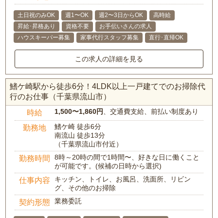
土日祝のみOK
週1〜OK
週2〜3日からOK
高時給
昇給･昇格あり
資格不要
お手伝いさんの求人
ハウスキーパー募集
家事代行スタッフ募集
直行･直帰OK
この求人の詳細を見る
鰭ケ崎駅から徒歩6分！4LDK以上一戸建てでのお掃除代
行のお仕事（千葉県流山市）
1,500〜1,860円
、交通費支給、前払い制度あり
時給
鰭ケ崎 徒歩6分
勤務地
南流山 徒歩13分
（千葉県流山市付近）
8時～20時の間で1時間〜、好きな日に働くこと
勤務時間
が可能です。(候補の日時から選択)
キッチン、トイレ、お風呂、洗面所、リビン
仕事内容
グ、その他のお掃除
業務委託
契約形態