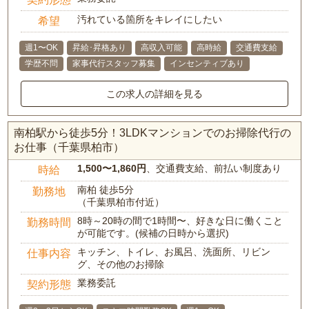
汚れている箇所をキレイにしたい
希望
週1〜OK
昇給･昇格あり
高収入可能
高時給
交通費支給
学歴不問
家事代行スタッフ募集
インセンティブあり
この求人の詳細を見る
南柏駅から徒歩5分！3LDKマンションでのお掃除代行の
お仕事（千葉県柏市）
1,500〜1,860円
、交通費支給、前払い制度あり
時給
南柏 徒歩5分
勤務地
（千葉県柏市付近）
8時～20時の間で1時間〜、好きな日に働くこと
勤務時間
が可能です。(候補の日時から選択)
キッチン、トイレ、お風呂、洗面所、リビン
仕事内容
グ、その他のお掃除
業務委託
契約形態