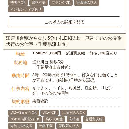
扶養内OK
資格不要
ブランクOK
家政婦の求人
インセンティブあり
この求人の詳細を見る
江戸川台駅から徒歩5分！4LDK以上一戸建てでのお掃除
代行のお仕事（千葉県流山市）
1,500〜1,860円
、交通費支給、前払い制度あり
時給
江戸川台 徒歩5分
勤務地
（千葉県流山市付近）
8時～20時の間で1時間〜、好きな日に働くこと
勤務時間
が可能です。(候補の日時から選択)
キッチン、トイレ、お風呂、洗面所、リビン
仕事内容
グ、その他のお掃除
業務委託
契約形態
週2〜3日からOK
週1〜OK
土日祝のみOK
スキマ時間勤務OK
高収入可能
高時給
交通費支給
昇給･昇格あり
年齢不問
家政婦の求人