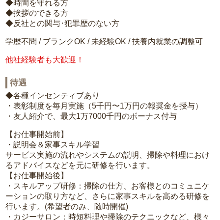
◆時間を守れる方
◆挨拶のできる方
◆反社との関与･犯罪歴のない方
学歴不問 / ブランクOK / 未経験OK / 扶養内就業の調整可
他社経験者も大歓迎！
待遇
◆各種インセンティブあり
・表彰制度を毎月実施（5千円〜1万円の報奨金を授与）
・友人紹介で、最大1万7000千円のボーナス付与
【お仕事開始前】
・説明会＆家事スキル学習
サービス実施の流れやシステムの説明、掃除や料理におけ
るアドバイスなどを元に研修を行います。
【お仕事開始後】
・スキルアップ研修：掃除の仕方、お客様とのコミュニケ
ーションの取り方など、さらに家事スキルを高める研修を
行います。(希望者のみ、随時開催)
・カジーサロン：時短料理や掃除のテクニックなど、様々