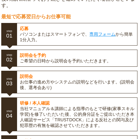
す。
最短で応募翌日からお仕事可能
応募
step
パソコンまたはスマートフォンで、
専用フォーム
から簡単
01
1分入力。
説明会を予約
step
02
ご希望の日時から説明会を予約いただきます。
説明会
step
お仕事の進め方やシステムの説明などを行います。(説明会
03
後、選考会あり)
研修 / 本人確認
当社マニュアル＆講師による指導のもとで研修(家事スキル
step
学習)を修了いただいた後、公的身分証をご提出いただき本
04
人確認サービス「TRUSTDOCK」による反社との関与及び
犯罪歴の有無を確認させていただきます。