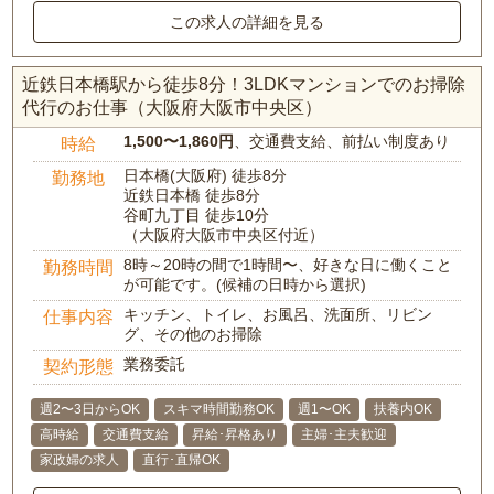
この求人の詳細を見る
近鉄日本橋駅から徒歩8分！3LDKマンションでのお掃除
代行のお仕事（大阪府大阪市中央区）
1,500〜1,860円
、交通費支給、前払い制度あり
時給
日本橋(大阪府) 徒歩8分
勤務地
近鉄日本橋 徒歩8分
谷町九丁目 徒歩10分
（大阪府大阪市中央区付近）
8時～20時の間で1時間〜、好きな日に働くこと
勤務時間
が可能です。(候補の日時から選択)
キッチン、トイレ、お風呂、洗面所、リビン
仕事内容
グ、その他のお掃除
業務委託
契約形態
週2〜3日からOK
スキマ時間勤務OK
週1〜OK
扶養内OK
高時給
交通費支給
昇給･昇格あり
主婦･主夫歓迎
家政婦の求人
直行･直帰OK