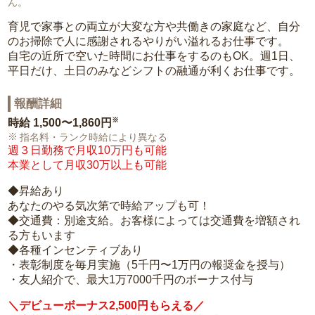
ん。
育児で家事との両立が大変な方や共働きの家庭など、自分
のお掃除で人に感謝されるやりがい溢れるお仕事です。
自宅の近所で空いた時間にお仕事をするのもOK。週1日、
平日だけ、土日のみなどシフトの融通が利くお仕事です。
報酬詳細
※
時給
1,500〜1,860円
指名料・ランク時給により異なる
週３日勤務で月収10万円も可能
本業として月収30万以上も可能
◆昇給あり
あなたのやる気次第で時給アップも可！
◆交通費：別途支給。お客様によっては交通費を増額され
る方もいます
◆各種インセンティブあり
・表彰制度を毎月実施（5千円〜1万円の報奨金を授与）
・友人紹介で、最大1万7000千円のボーナス付与
＼デビューボーナス2,500円もらえる／