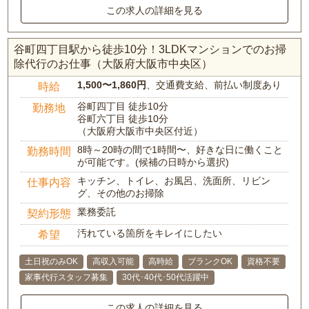
この求人の詳細を見る
谷町四丁目駅から徒歩10分！3LDKマンションでのお掃
除代行のお仕事（大阪府大阪市中央区）
1,500〜1,860円
、交通費支給、前払い制度あり
時給
谷町四丁目 徒歩10分
勤務地
谷町六丁目 徒歩10分
（大阪府大阪市中央区付近）
8時～20時の間で1時間〜、好きな日に働くこと
勤務時間
が可能です。(候補の日時から選択)
キッチン、トイレ、お風呂、洗面所、リビン
仕事内容
グ、その他のお掃除
業務委託
契約形態
汚れている箇所をキレイにしたい
希望
土日祝のみOK
高収入可能
高時給
ブランクOK
資格不要
家事代行スタッフ募集
30代･40代･50代活躍中
この求人の詳細を見る