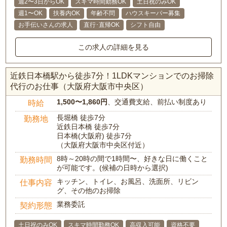
週2〜3日からOK
スキマ時間勤務OK
土日祝のみOK
週1〜OK
扶養内OK
年齢不問
ハウスキーパー募集
お手伝いさんの求人
直行･直帰OK
シフト自由
この求人の詳細を見る
近鉄日本橋駅から徒歩7分！1LDKマンションでのお掃除
代行のお仕事（大阪府大阪市中央区）
1,500〜1,860円
、交通費支給、前払い制度あり
時給
長堀橋 徒歩7分
勤務地
近鉄日本橋 徒歩7分
日本橋(大阪府) 徒歩7分
（大阪府大阪市中央区付近）
8時～20時の間で1時間〜、好きな日に働くこと
勤務時間
が可能です。(候補の日時から選択)
キッチン、トイレ、お風呂、洗面所、リビン
仕事内容
グ、その他のお掃除
業務委託
契約形態
土日祝のみOK
スキマ時間勤務OK
高収入可能
資格不要