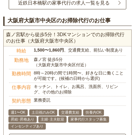
近鉄日本橋駅の家事代行の求人一覧を見る
大阪府大阪市中央区のお掃除代行のお仕事
森ノ宮駅から徒歩5分！3DKマンションでのお掃除代行
のお仕事（大阪府大阪市中央区）
1,500〜1,860円
、交通費支給、前払い制度あり
時給
森ノ宮 徒歩5分
勤務地
（大阪府大阪市中央区付近）
8時～20時の間で1時間〜、好きな日に働くこと
勤務時間
が可能です。(候補の日時から選択)
キッチン、トイレ、お風呂、洗面所、リビン
仕事内容
グ、その他のお掃除
業務委託
契約形態
週1〜OK
土日祝のみOK
交通費支給
扶養内OK
昇給･昇格あり
主婦･主夫歓迎
家事代行スタッフ募集
インセンティブあり