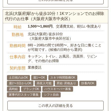
北浜(大阪府)駅から徒歩10分！1Kマンションでのお掃除
代行のお仕事（大阪府大阪市中央区）
1,500〜1,860円
、交通費支給、前払い制度あり
時給
北浜(大阪府) 徒歩10分
勤務地
（大阪府大阪市中央区付近）
8時～20時の間で1時間〜、好きな日に働くこと
勤務時間
が可能です。(候補の日時から選択)
キッチン、トイレ、お風呂、洗面所、リビン
仕事内容
グ、その他のお掃除
業務委託
契約形態
土日祝のみOK
週1〜OK
スキマ時間勤務OK
週2〜3日からOK
高収入可能
昇給･昇格あり
扶養内OK
高時給
ブランクOK
ハウスキーパー募集
家事代行スタッフ募集
シフト自由
この求人の詳細を見る