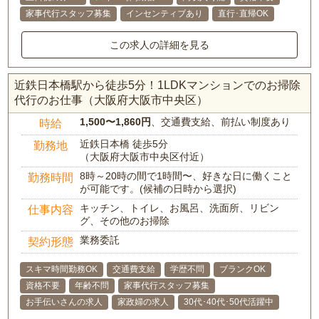
家事代行スタッフ募集
インセンティブあり
直行･直帰OK
この求人の詳細を見る
近鉄日本橋駅から徒歩5分！1LDKマンションでのお掃除
代行のお仕事（大阪府大阪市中央区）
1,500〜1,860円
、交通費支給、前払い制度あり
時給
近鉄日本橋 徒歩5分
勤務地
（大阪府大阪市中央区付近）
8時～20時の間で1時間〜、好きな日に働くこと
勤務時間
が可能です。(候補の日時から選択)
キッチン、トイレ、お風呂、洗面所、リビン
仕事内容
グ、その他のお掃除
業務委託
契約形態
スキマ時間勤務OK
交通費支給
学歴不問
ブランクOK
資格不要
年齢不問
家事代行スタッフ募集
お手伝いさんの求人
家政婦の求人
30代･40代･50代活躍中