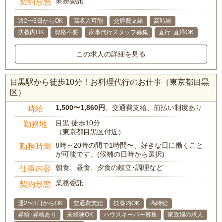
業務委託
契約形態
週2〜3日からOK
高収入可能
交通費支給
高時給
扶養内OK
資格不要
家事代行スタッフ募集
直行･直帰OK
この求人の詳細を見る
目黒駅から徒歩10分！お料理代行のお仕事（東京都目黒
区）
1,500〜1,860円
、交通費支給、前払い制度あり
時給
目黒 徒歩10分
勤務地
（東京都目黒区付近）
8時～20時の間で1時間〜、好きな日に働くこと
勤務時間
が可能です。(候補の日時から選択)
朝食、昼食、夕食の献立･調理など
仕事内容
業務委託
契約形態
週2〜3日からOK
交通費支給
扶養内OK
高時給
昇給･昇格あり
未経験OK
ハウスキーパー募集
家政婦の求人