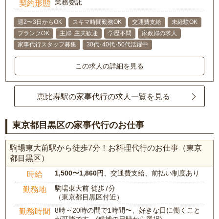
業務委託
契約形態
週2〜3日からOK
スキマ時間勤務OK
交通費支給
未経験OK
ブランクOK
主婦･主夫歓迎
学歴不問
家政婦の求人
家事代行スタッフ募集
30代･40代･50代活躍中
この求人の詳細を見る
恵比寿駅の家事代行の求人一覧を見る
東京都目黒区の家事代行のお仕事
駒場東大前駅から徒歩7分！お料理代行のお仕事（東京
都目黒区）
1,500〜1,860円
、交通費支給、前払い制度あり
時給
駒場東大前 徒歩7分
勤務地
（東京都目黒区付近）
8時～20時の間で1時間〜、好きな日に働くこと
勤務時間