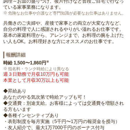
調理～お皿の盛りつけ、後片付けなど普段ご自宅で行なっ
ている家事業務になります。
危険なお仕事や介護など専門知識が必要なお仕事はありません。
共働きのご夫婦や、産後で家事との両立が大変な方など、
自分の料理で人に感謝されるやりがい溢れるお仕事です。
基本の家庭料理から、アレンジまで、お料理の腕を上げた
い人もOK。お料理好きな方にオススメのお仕事です。
報酬詳細
※
時給
1,500〜1,860円
指名料・ランク時給により異なる
週３日勤務で月収10万円も可能
本業として月収30万以上も可能
◆昇給あり
あなたのやる気次第で時給アップも可！
◆交通費：別途支給。お客様によっては交通費を増額され
る方もいます
◆各種インセンティブあり
・表彰制度を毎月実施（5千円〜1万円の報奨金を授与）
・友人紹介で、最大1万7000千円のボーナス付与