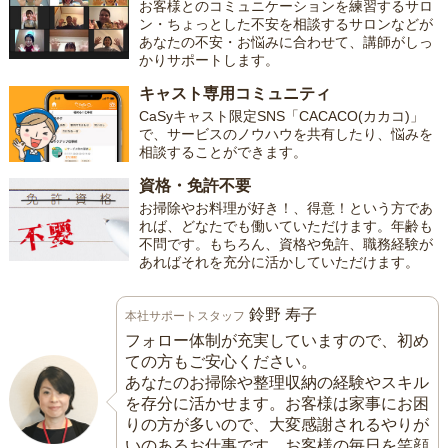
お客様とのコミュニケーションを練習するサロ
ン・ちょっとした不安を相談するサロンなどが
あなたの不安・お悩みに合わせて、講師がしっ
かりサポートします。
キャスト専用コミュニティ
CaSyキャスト限定SNS「CACACO(カカコ)」
で、サービスのノウハウを共有したり、悩みを
相談することができます。
資格・免許不要
お掃除やお料理が好き！、得意！という方であ
れば、どなたでも働いていただけます。年齢も
不問です。もちろん、資格や免許、職務経験が
あればそれを充分に活かしていただけます。
鈴野 寿子
本社サポートスタッフ
フォロー体制が充実していますので、初め
ての方もご安心ください。
あなたのお掃除や整理収納の経験やスキル
を存分に活かせます。お客様は家事にお困
りの方が多いので、大変感謝されるやりが
いのあるお仕事です。お客様の毎日を笑顔