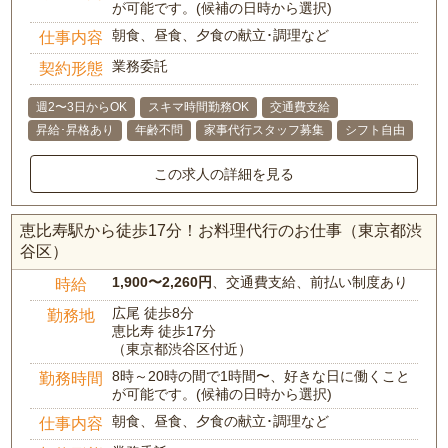
が可能です。(候補の日時から選択)
朝食、昼食、夕食の献立･調理など
仕事内容
業務委託
契約形態
週2〜3日からOK
スキマ時間勤務OK
交通費支給
昇給･昇格あり
年齢不問
家事代行スタッフ募集
シフト自由
この求人の詳細を見る
恵比寿駅から徒歩17分！お料理代行のお仕事（東京都渋
谷区）
1,900〜2,260円
、交通費支給、前払い制度あり
時給
広尾 徒歩8分
勤務地
恵比寿 徒歩17分
（東京都渋谷区付近）
8時～20時の間で1時間〜、好きな日に働くこと
勤務時間
が可能です。(候補の日時から選択)
朝食、昼食、夕食の献立･調理など
仕事内容