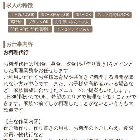
求人の特徴
土日祝のみOK
週2〜3日からOK
週1〜OK
スキマ時間勤務OK
高時給
ブランクOK
お手伝いさんの求人
30代･40代･50代活躍中
インセンティブあり
お仕事内容
お料理代行
お料理代行は｢朝食、昼食、夕食｣や｢作り置き｣をメインと
した調理業務をお任せします！
ご利用いただくお客様は育児や共働きで料理する時間が取
れない方が中心です。また、お子様や高齢者がいる場合な
ど、家族構成に合わせたメニューのご提案もいたします。
1日3時間からでOK。希望のエリアで無理なく働くことがで
きます。家族の前でしか料理したことがないという方も大
歓迎です。
【主な作業内容】
夜ご飯作り、作り置きの用意、お料理の下ごしらえ、食材
の買い物代行など