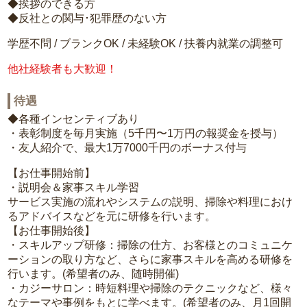
◆挨拶のできる方
◆反社との関与･犯罪歴のない方
学歴不問 / ブランクOK / 未経験OK / 扶養内就業の調整可
他社経験者も大歓迎！
待遇
◆各種インセンティブあり
・表彰制度を毎月実施（5千円〜1万円の報奨金を授与）
・友人紹介で、最大1万7000千円のボーナス付与
【お仕事開始前】
・説明会＆家事スキル学習
サービス実施の流れやシステムの説明、掃除や料理におけ
るアドバイスなどを元に研修を行います。
【お仕事開始後】
・スキルアップ研修：掃除の仕方、お客様とのコミュニケ
ーションの取り方など、さらに家事スキルを高める研修を
行います。(希望者のみ、随時開催)
・カジーサロン：時短料理や掃除のテクニックなど、様々
なテーマや事例をもとに学べます。(希望者のみ、月1回開