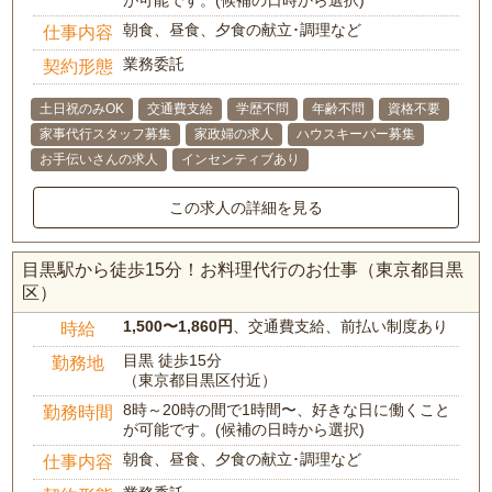
が可能です。(候補の日時から選択)
朝食、昼食、夕食の献立･調理など
仕事内容
業務委託
契約形態
土日祝のみOK
交通費支給
学歴不問
年齢不問
資格不要
家事代行スタッフ募集
家政婦の求人
ハウスキーパー募集
お手伝いさんの求人
インセンティブあり
この求人の詳細を見る
目黒駅から徒歩15分！お料理代行のお仕事（東京都目黒
区）
1,500〜1,860円
、交通費支給、前払い制度あり
時給
目黒 徒歩15分
勤務地
（東京都目黒区付近）
8時～20時の間で1時間〜、好きな日に働くこと
勤務時間
が可能です。(候補の日時から選択)
朝食、昼食、夕食の献立･調理など
仕事内容