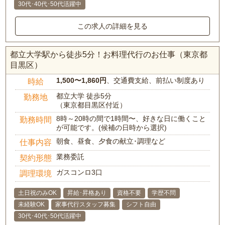
30代･40代･50代活躍中
この求人の詳細を見る
都立大学駅から徒歩5分！お料理代行のお仕事（東京都
目黒区）
1,500〜1,860円
、交通費支給、前払い制度あり
時給
都立大学 徒歩5分
勤務地
（東京都目黒区付近）
8時～20時の間で1時間〜、好きな日に働くこと
勤務時間
が可能です。(候補の日時から選択)
朝食、昼食、夕食の献立･調理など
仕事内容
業務委託
契約形態
ガスコンロ3口
調理環境
土日祝のみOK
昇給･昇格あり
資格不要
学歴不問
未経験OK
家事代行スタッフ募集
シフト自由
30代･40代･50代活躍中