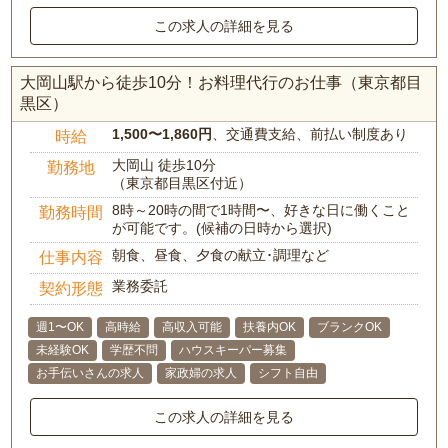
この求人の詳細を見る
大岡山駅から徒歩10分！お料理代行のお仕事（東京都目
黒区）
1,500〜1,860円
、交通費支給、前払い制度あり
時給
大岡山 徒歩10分
勤務地
（東京都目黒区付近）
8時～20時の間で1時間〜、好きな日に働くこと
勤務時間
が可能です。(候補の日時から選択)
朝食、昼食、夕食の献立･調理など
仕事内容
業務委託
契約形態
週1〜OK
高時給
高収入可能
扶養内OK
ブランクOK
未経験OK
学歴不問
ハウスキーパー募集
お手伝いさんの求人
家政婦の求人
シフト自由
この求人の詳細を見る