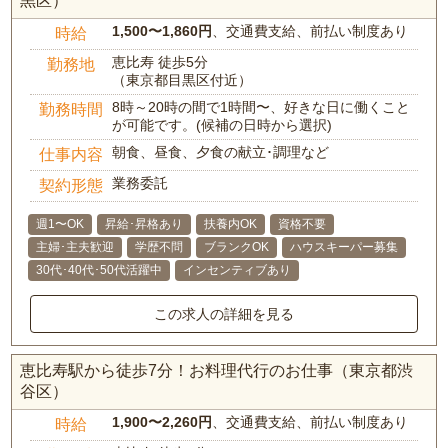
黒区）
1,500〜1,860円
、交通費支給、前払い制度あり
時給
恵比寿 徒歩5分
勤務地
（東京都目黒区付近）
8時～20時の間で1時間〜、好きな日に働くこと
勤務時間
が可能です。(候補の日時から選択)
朝食、昼食、夕食の献立･調理など
仕事内容
業務委託
契約形態
週1〜OK
昇給･昇格あり
扶養内OK
資格不要
主婦･主夫歓迎
学歴不問
ブランクOK
ハウスキーパー募集
30代･40代･50代活躍中
インセンティブあり
この求人の詳細を見る
恵比寿駅から徒歩7分！お料理代行のお仕事（東京都渋
谷区）
1,900〜2,260円
、交通費支給、前払い制度あり
時給