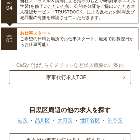
当社マニュアル＆講師による指導のもとで研修(家事スキル
step
学習)を修了いただいた後、公的身分証をご提出いただき本
04
人確認サービス「TRUSTDOCK」による反社との関与及び
犯罪歴の有無を確認させていただきます。
お仕事スタート
step
ご希望の日時と場所でお仕事スタート。最短で応募翌日か
05
らお仕事可能♪
CaSyではたらくメリットなど求人概要のご案内
家事代行求人TOP
目黒区周辺の他の求人を探す
港区
品川区
大田区
世田谷区
渋谷区