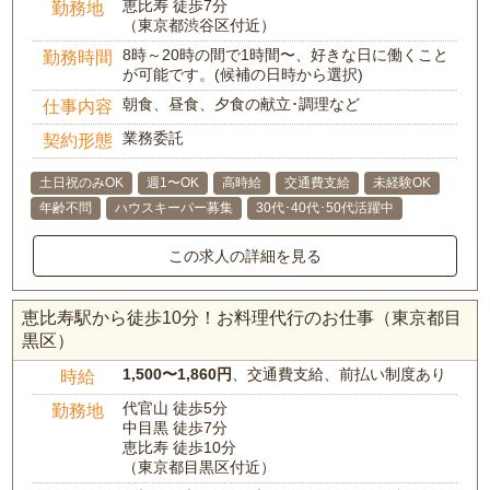
恵比寿 徒歩7分
勤務地
（東京都渋谷区付近）
8時～20時の間で1時間〜、好きな日に働くこと
勤務時間
が可能です。(候補の日時から選択)
朝食、昼食、夕食の献立･調理など
仕事内容
業務委託
契約形態
土日祝のみOK
週1〜OK
高時給
交通費支給
未経験OK
年齢不問
ハウスキーパー募集
30代･40代･50代活躍中
この求人の詳細を見る
恵比寿駅から徒歩10分！お料理代行のお仕事（東京都目
黒区）
1,500〜1,860円
、交通費支給、前払い制度あり
時給
代官山 徒歩5分
勤務地
中目黒 徒歩7分
恵比寿 徒歩10分
（東京都目黒区付近）