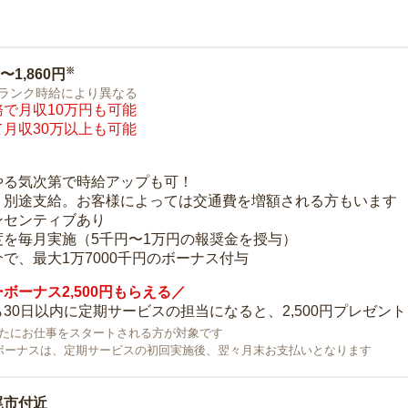
※
0〜1,860円
ランク時給により異なる
で月収10万円も可能
月収30万以上も可能
り
やる気次第で時給アップも可！
：別途支給。お客様によっては交通費を増額される方もいます
ンセンティブあり
度を毎月実施（5千円〜1万円の報奨金を授与）
で、最大1万7000千円のボーナス付与
ボーナス2,500円もらえる／
30日以内に定期サービスの担当になると、2,500円プレゼント
で新たにお仕事をスタートされる方が対象です
ボーナスは、定期サービスの初回実施後、翌々月末お支払いとなります
尾市付近