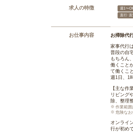
求人の特徴
週1〜O
直行･直
お仕事内容
お掃除代
家事代行
普段の自
もちろん
働くこと
て働くこ
週1日、
【主な作
リビング
除、整理
作業範囲
危険なお
オンライ
行が初め