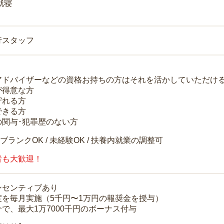
就寝
行スタッフ
アドバイザーなどの資格お持ちの方はそれを活かしていただけ
が得意な方
守れる方
できる方
の関与･犯罪歴のない方
 ブランクOK / 未経験OK / 扶養内就業の調整可
者も大歓迎！
ンセンティブあり
度を毎月実施（5千円〜1万円の報奨金を授与）
で、最大1万7000千円のボーナス付与