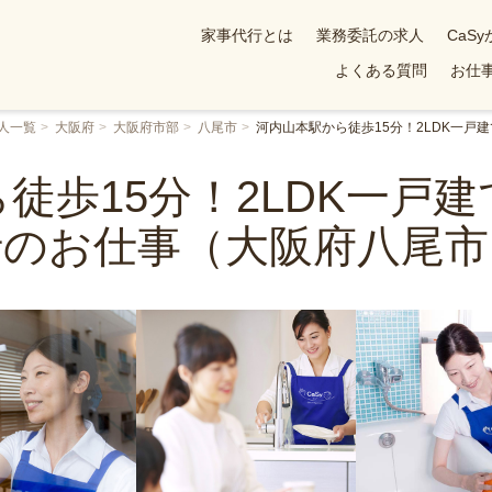
家事代行とは
業務委託の求人
CaS
よくある質問
お仕事
人一覧
大阪府
大阪府市部
八尾市
河内山本駅から徒歩15分！2LDK一
徒歩15分！2LDK一戸
行のお仕事（大阪府八尾市