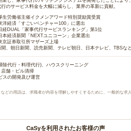
年に創業し、家事代行のマッチングシステムを開発したことによ
代行のサービス料金を大幅に減らし、業界の革新に貢献。
 厚生労働省主催イクメンアワード特別奨励賞受賞
 東洋経済「すごいベンチャー100」に選出
 日経DUAL「家事代行サービスランキング」第1位
 日本経済新聞「NEXTユニコーン」企業選出
 東京証券取引所マザーズ上場
新聞、朝日新聞、読売新聞、テレビ朝日、日本テレビ、TBSな
掃除代行・料理代行)、ハウスクリーニング
・店舗・ビル清掃
ービスの開発及び運営
地」などの用語は、求職者が内容を理解しやすくするために、一般的な求
CaSyを利用されたお客様の声