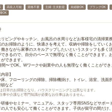
K
高収入可能
資格不要
主婦･主夫歓迎
未経験OK
ブランクOK
帰OK
行
はリビングやキッチン、お風呂の水周りなどお客様宅の清掃業
宅のお掃除のように、快適さを考えて、収納や掃除をしていく
、働きながら家事のスキルアップしたいというスタッフも多く
ができるので、自分のペースで無理なく働くことができます。
とができます。
1時間〜でOK。Wワークや副業中の人も無理なく働くことができ
業内容】
や床、フローリングの掃除、掃除機掛け、トイレ、浴室、洗面
整頓など
は日常のお掃除となり、ハウスクリーニングとは異なります。
仕事や介護など専門知識が必要なお仕事はありません。
ン研修やセミナー、マニュアル、スタッフ専用SNSなどサポー
ての人でも安心して働くことができます。子供が留守の間だけ、