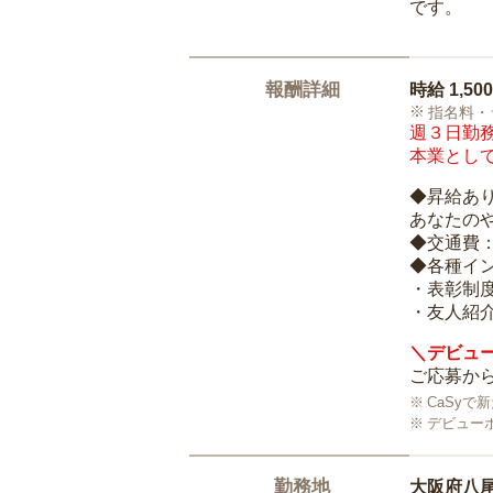
です。
報酬詳細
時給
1,50
指名料・
週３日勤務
本業として
◆昇給あ
あなたの
◆交通費
◆各種イ
・表彰制
・友人紹介
＼デビュー
ご応募から
CaSy
デビュー
勤務地
大阪府八