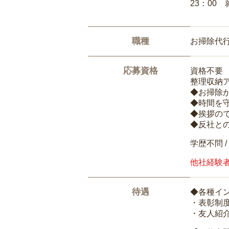
23：00 
職種
お掃除代
応募資格
資格不要
整理収納
◆お掃除
◆時間を
◆挨拶の
◆反社と
学歴不問 /
他社経験
待遇
◆各種イ
・表彰制
・友人紹介