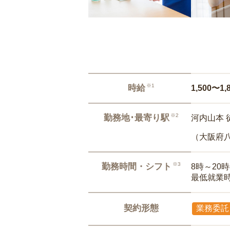
※1
時給
1,500〜1,
※2
勤務地･最寄り駅
河内山本 
（大阪府
※3
勤務時間・シフト
8時～20
最低就業
契約形態
業務委託