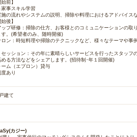
開始前】
＆家事スキル学習
実施の流れやシステムの説明、掃除や料理におけるアドバイス
開始後】
アップ研修：掃除の仕方、お客様とのコミュニケーションの取
す。(希望者のみ、随時開催)
サロン：時短料理や掃除のテクニックなど、様々なテーマや事例
トセッション：その年に素晴らしいサービスを行ったスタッフ
める方法などをシェアします。(招待制･年１回開催)
ォーム（エプロン）貸与
制度あり
一戸建て
Sy(カジー)