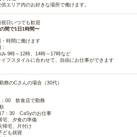
提供エリア内のお好きな場所で働けます。
日祝日いつでも歓迎
時の間で1日1時間〜
日・時間に働けます
例：
み 9時～12時、14時～17時など
ライフスタイルに合わせて、自由にお仕事ができます
勤務のCさんの場合（30代）
14：00 飲食店で勤務
移動
～17：30 CaSyのお仕事
 帰宅、夕食の準備
 夫帰宅、片付け
 子ども就寝