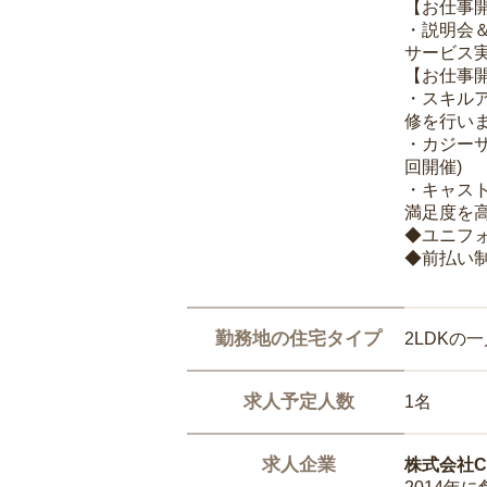
【お仕事
・説明会
サービス
【お仕事
・スキル
修を行いま
・カジー
回開催)
・キャス
満足度を高
◆ユニフ
◆前払い
勤務地の住宅タイプ
2LDKの
求人予定人数
1名
求人企業
株式会社Ca