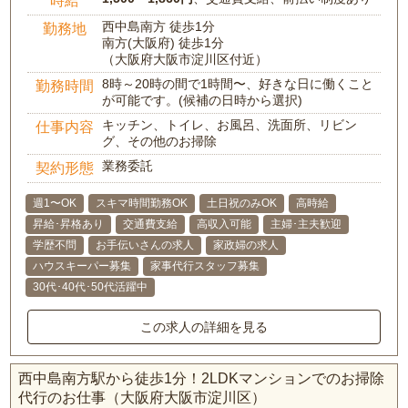
時給
西中島南方 徒歩1分
勤務地
南方(大阪府) 徒歩1分
（大阪府大阪市淀川区付近）
8時～20時の間で1時間〜、好きな日に働くこと
勤務時間
が可能です。(候補の日時から選択)
キッチン、トイレ、お風呂、洗面所、リビン
仕事内容
グ、その他のお掃除
業務委託
契約形態
週1〜OK
スキマ時間勤務OK
土日祝のみOK
高時給
昇給･昇格あり
交通費支給
高収入可能
主婦･主夫歓迎
学歴不問
お手伝いさんの求人
家政婦の求人
ハウスキーパー募集
家事代行スタッフ募集
30代･40代･50代活躍中
この求人の詳細を見る
西中島南方駅から徒歩1分！2LDKマンションでのお掃除
代行のお仕事（大阪府大阪市淀川区）