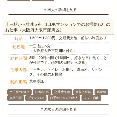
この求人の詳細を見る
十三駅から徒歩5分！1LDKマンションでのお掃除代行の
お仕事（大阪府大阪市淀川区）
1,500〜1,860円
、交通費支給、前払い制度あり
時給
十三 徒歩5分
勤務地
（大阪府大阪市淀川区付近）
8時～20時の間で1時間〜、好きな日に働くこと
勤務時間
が可能です。(候補の日時から選択)
キッチン、トイレ、お風呂、洗面所、リビン
仕事内容
グ、その他のお掃除
業務委託
契約形態
土日祝のみOK
扶養内OK
交通費支給
高収入可能
高時給
資格不要
ブランクOK
お手伝いさんの求人
シフト自由
この求人の詳細を見る