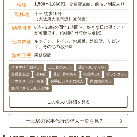
1,500〜1,860円
、交通費支給、前払い制度あり
時給
十三 徒歩10分
勤務地
（大阪府大阪市淀川区付近）
8時～20時の間で1時間〜、好きな日に働くこと
勤務時間
が可能です。(候補の日時から選択)
キッチン、トイレ、お風呂、洗面所、リビン
仕事内容
グ、その他のお掃除
業務委託
契約形態
スキマ時間勤務OK
土日祝のみOK
週2〜3日からOK
交通費支給
高時給
昇給･昇格あり
扶養内OK
ブランクOK
ハウスキーパー募集
お手伝いさんの求人
家政婦の求人
30代･40代･50代活躍中
この求人の詳細を見る
十三駅の家事代行の求人一覧を見る