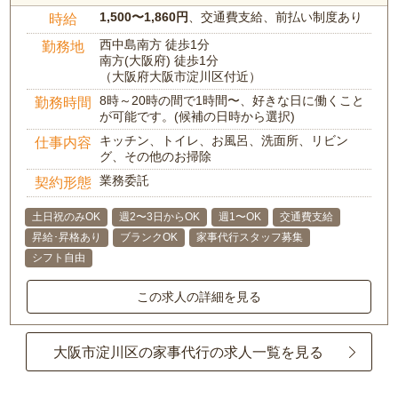
1,500〜1,860円
、交通費支給、前払い制度あり
時給
西中島南方 徒歩1分
勤務地
南方(大阪府) 徒歩1分
（大阪府大阪市淀川区付近）
8時～20時の間で1時間〜、好きな日に働くこと
勤務時間
が可能です。(候補の日時から選択)
キッチン、トイレ、お風呂、洗面所、リビン
仕事内容
グ、その他のお掃除
業務委託
契約形態
土日祝のみOK
週2〜3日からOK
週1〜OK
交通費支給
昇給･昇格あり
ブランクOK
家事代行スタッフ募集
シフト自由
この求人の詳細を見る
大阪市淀川区の家事代行の求人一覧を見る