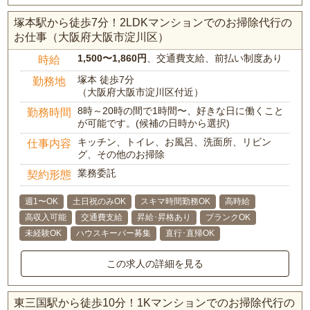
塚本駅から徒歩7分！2LDKマンションでのお掃除代行の
お仕事（大阪府大阪市淀川区）
1,500〜1,860円
、交通費支給、前払い制度あり
時給
塚本 徒歩7分
勤務地
（大阪府大阪市淀川区付近）
8時～20時の間で1時間〜、好きな日に働くこと
勤務時間
が可能です。(候補の日時から選択)
キッチン、トイレ、お風呂、洗面所、リビン
仕事内容
グ、その他のお掃除
業務委託
契約形態
週1〜OK
土日祝のみOK
スキマ時間勤務OK
高時給
高収入可能
交通費支給
昇給･昇格あり
ブランクOK
未経験OK
ハウスキーパー募集
直行･直帰OK
この求人の詳細を見る
東三国駅から徒歩10分！1Kマンションでのお掃除代行の