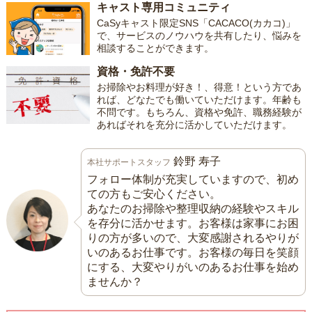
キャスト専用コミュニティ
CaSyキャスト限定SNS「CACACO(カカコ)」
で、サービスのノウハウを共有したり、悩みを
相談することができます。
資格・免許不要
お掃除やお料理が好き！、得意！という方であ
れば、どなたでも働いていただけます。年齢も
不問です。もちろん、資格や免許、職務経験が
あればそれを充分に活かしていただけます。
鈴野 寿子
本社サポートスタッフ
フォロー体制が充実していますので、初め
ての方もご安心ください。
あなたのお掃除や整理収納の経験やスキル
を存分に活かせます。お客様は家事にお困
りの方が多いので、大変感謝されるやりが
いのあるお仕事です。お客様の毎日を笑顔
にする、大変やりがいのあるお仕事を始め
ませんか？