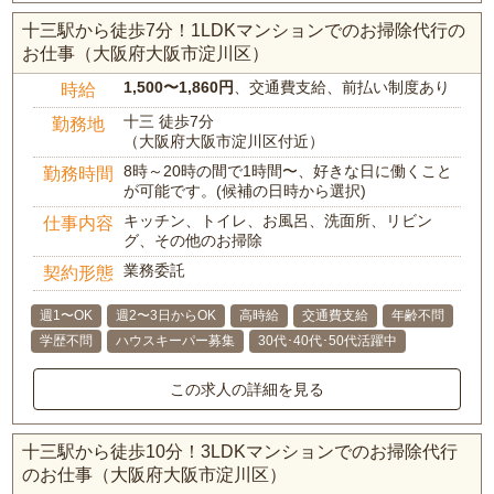
十三駅から徒歩7分！1LDKマンションでのお掃除代行の
お仕事（大阪府大阪市淀川区）
1,500〜1,860円
、交通費支給、前払い制度あり
時給
十三 徒歩7分
勤務地
（大阪府大阪市淀川区付近）
8時～20時の間で1時間〜、好きな日に働くこと
勤務時間
が可能です。(候補の日時から選択)
キッチン、トイレ、お風呂、洗面所、リビン
仕事内容
グ、その他のお掃除
業務委託
契約形態
週1〜OK
週2〜3日からOK
高時給
交通費支給
年齢不問
学歴不問
ハウスキーパー募集
30代･40代･50代活躍中
この求人の詳細を見る
十三駅から徒歩10分！3LDKマンションでのお掃除代行
のお仕事（大阪府大阪市淀川区）