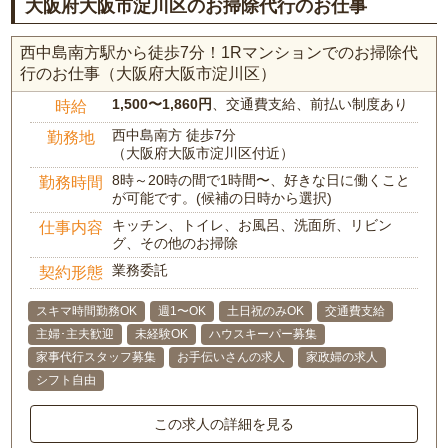
大阪府大阪市淀川区のお掃除代行のお仕事
西中島南方駅から徒歩7分！1Rマンションでのお掃除代
行のお仕事（大阪府大阪市淀川区）
1,500〜1,860円
、交通費支給、前払い制度あり
時給
西中島南方 徒歩7分
勤務地
（大阪府大阪市淀川区付近）
8時～20時の間で1時間〜、好きな日に働くこと
勤務時間
が可能です。(候補の日時から選択)
キッチン、トイレ、お風呂、洗面所、リビン
仕事内容
グ、その他のお掃除
業務委託
契約形態
スキマ時間勤務OK
週1〜OK
土日祝のみOK
交通費支給
主婦･主夫歓迎
未経験OK
ハウスキーパー募集
家事代行スタッフ募集
お手伝いさんの求人
家政婦の求人
シフト自由
この求人の詳細を見る