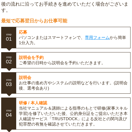
後の流れに沿ってお手続きを進めていただく場合がございま
す。
最短で応募翌日からお仕事可能
応募
step
パソコンまたはスマートフォンで、
専用フォーム
から簡単
01
1分入力。
説明会を予約
step
02
ご希望の日時から説明会を予約いただきます。
説明会
step
お仕事の進め方やシステムの説明などを行います。(説明会
03
後、選考会あり)
研修 / 本人確認
当社マニュアル＆講師による指導のもとで研修(家事スキル
step
学習)を修了いただいた後、公的身分証をご提出いただき本
04
人確認サービス「TRUSTDOCK」による反社との関与及び
犯罪歴の有無を確認させていただきます。