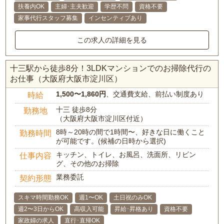
扶養内OK
主婦･主夫歓迎
学歴不問
資格不要
家事代行スタッフ募集
インセンティブあり
この求人の詳細を見る
十三駅から徒歩8分！3LDKマンションでのお掃除代行の
お仕事（大阪府大阪市淀川区）
1,500〜1,860円
、交通費支給、前払い制度あり
時給
十三 徒歩8分
勤務地
（大阪府大阪市淀川区付近）
8時～20時の間で1時間〜、好きな日に働くこと
勤務時間
が可能です。(候補の日時から選択)
キッチン、トイレ、お風呂、洗面所、リビン
仕事内容
グ、その他のお掃除
業務委託
契約形態
スキマ時間勤務OK
週1〜OK
土日祝のみOK
週2〜3日からOK
高収入可能
昇給･昇格あり
資格不要
家政婦の求人
直行･直帰OK