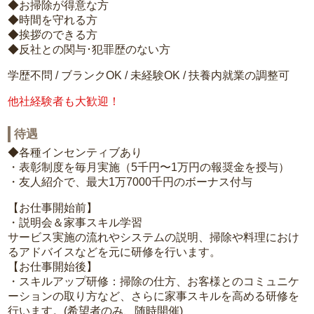
◆お掃除が得意な方
◆時間を守れる方
◆挨拶のできる方
◆反社との関与･犯罪歴のない方
学歴不問 / ブランクOK / 未経験OK / 扶養内就業の調整可
他社経験者も大歓迎！
待遇
◆各種インセンティブあり
・表彰制度を毎月実施（5千円〜1万円の報奨金を授与）
・友人紹介で、最大1万7000千円のボーナス付与
【お仕事開始前】
・説明会＆家事スキル学習
サービス実施の流れやシステムの説明、掃除や料理におけ
るアドバイスなどを元に研修を行います。
【お仕事開始後】
・スキルアップ研修：掃除の仕方、お客様とのコミュニケ
ーションの取り方など、さらに家事スキルを高める研修を
行います。(希望者のみ、随時開催)