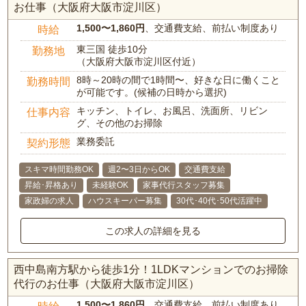
お仕事（大阪府大阪市淀川区）
1,500〜1,860円
、交通費支給、前払い制度あり
時給
東三国 徒歩10分
勤務地
（大阪府大阪市淀川区付近）
8時～20時の間で1時間〜、好きな日に働くこと
勤務時間
が可能です。(候補の日時から選択)
キッチン、トイレ、お風呂、洗面所、リビン
仕事内容
グ、その他のお掃除
業務委託
契約形態
スキマ時間勤務OK
週2〜3日からOK
交通費支給
昇給･昇格あり
未経験OK
家事代行スタッフ募集
家政婦の求人
ハウスキーパー募集
30代･40代･50代活躍中
この求人の詳細を見る
西中島南方駅から徒歩1分！1LDKマンションでのお掃除
代行のお仕事（大阪府大阪市淀川区）
1,500〜1,860円
、交通費支給、前払い制度あり