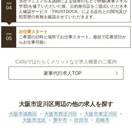
当社マニュアル＆講師による指導のもとで研修(家事スキル
step
学習)を修了いただいた後、公的身分証をご提出いただき本
04
人確認サービス「TRUSTDOCK」による反社との関与及び
犯罪歴の有無を確認させていただきます。
お仕事スタート
step
ご希望の日時と場所でお仕事スタート。最短で応募翌日か
05
らお仕事可能♪
CaSyではたらくメリットなど求人概要のご案内
家事代行求人TOP
大阪市淀川区周辺の他の求人を探す
大阪市福島区
大阪市西淀川区
大阪市東淀川区
大阪市北区
豊中市
吹田市
尼崎市