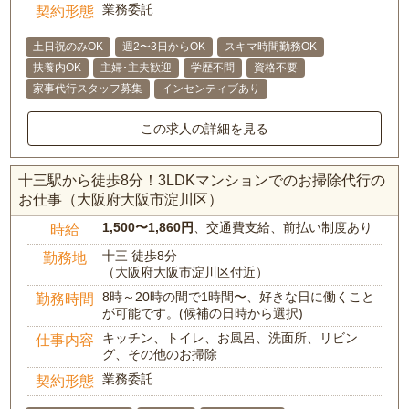
業務委託
契約形態
土日祝のみOK
週2〜3日からOK
スキマ時間勤務OK
扶養内OK
主婦･主夫歓迎
学歴不問
資格不要
家事代行スタッフ募集
インセンティブあり
この求人の詳細を見る
十三駅から徒歩8分！3LDKマンションでのお掃除代行の
お仕事（大阪府大阪市淀川区）
1,500〜1,860円
、交通費支給、前払い制度あり
時給
十三 徒歩8分
勤務地
（大阪府大阪市淀川区付近）
8時～20時の間で1時間〜、好きな日に働くこと
勤務時間
が可能です。(候補の日時から選択)
キッチン、トイレ、お風呂、洗面所、リビン
仕事内容
グ、その他のお掃除
業務委託
契約形態