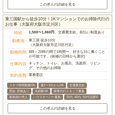
この求人の詳細を見る
東三国駅から徒歩10分！1Kマンションでのお掃除代行の
お仕事（大阪府大阪市淀川区）
1,500〜1,860円
、交通費支給、前払い制度あり
時給
東三国 徒歩10分
勤務地
（大阪府大阪市淀川区付近）
8時～20時の間で1時間〜、好きな日に働くこと
勤務時間
が可能です。(候補の日時から選択)
キッチン、トイレ、お風呂、洗面所、リビン
仕事内容
グ、その他のお掃除
業務委託
契約形態
スキマ時間勤務OK
週2〜3日からOK
交通費支給
昇給･昇格あり
未経験OK
家事代行スタッフ募集
家政婦の求人
ハウスキーパー募集
30代･40代･50代活躍中
この求人の詳細を見る