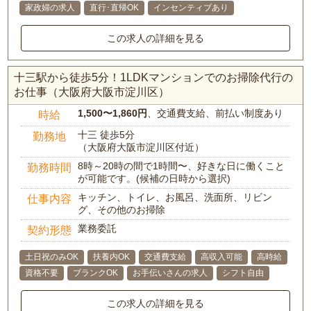
家政婦の求人
直行･直帰OK
インセンティブあり
この求人の詳細を見る
十三駅から徒歩5分！1LDKマンションでのお掃除代行の
お仕事（大阪府大阪市淀川区）
1,500〜1,860円
、交通費支給、前払い制度あり
時給
十三 徒歩5分
勤務地
（大阪府大阪市淀川区付近）
8時～20時の間で1時間〜、好きな日に働くこと
勤務時間
が可能です。(候補の日時から選択)
キッチン、トイレ、お風呂、洗面所、リビン
仕事内容
グ、その他のお掃除
業務委託
契約形態
土日祝のみOK
扶養内OK
交通費支給
高収入可能
高時給
資格不要
ブランクOK
お手伝いさんの求人
シフト自由
この求人の詳細を見る