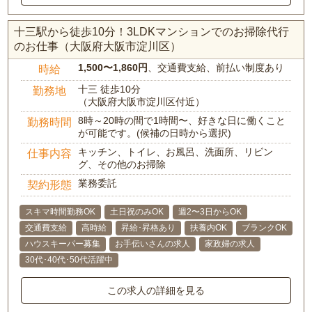
十三駅から徒歩10分！3LDKマンションでのお掃除代行
のお仕事（大阪府大阪市淀川区）
1,500〜1,860円
、交通費支給、前払い制度あり
時給
十三 徒歩10分
勤務地
（大阪府大阪市淀川区付近）
8時～20時の間で1時間〜、好きな日に働くこと
勤務時間
が可能です。(候補の日時から選択)
キッチン、トイレ、お風呂、洗面所、リビン
仕事内容
グ、その他のお掃除
業務委託
契約形態
スキマ時間勤務OK
土日祝のみOK
週2〜3日からOK
交通費支給
高時給
昇給･昇格あり
扶養内OK
ブランクOK
ハウスキーパー募集
お手伝いさんの求人
家政婦の求人
30代･40代･50代活躍中
この求人の詳細を見る