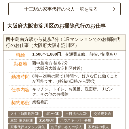
十三駅の家事代行の求人一覧を見る
大阪府大阪市淀川区のお掃除代行のお仕事
西中島南方駅から徒歩7分！1Rマンションでのお掃除代
行のお仕事（大阪府大阪市淀川区）
1,500〜1,860円
、交通費支給、前払い制度あり
時給
西中島南方 徒歩7分
勤務地
（大阪府大阪市淀川区付近）
8時～20時の間で1時間〜、好きな日に働くこと
勤務時間
が可能です。(候補の日時から選択)
キッチン、トイレ、お風呂、洗面所、リビン
仕事内容
グ、その他のお掃除
業務委託
契約形態
スキマ時間勤務OK
週1〜OK
土日祝のみOK
交通費支給
主婦･主夫歓迎
未経験OK
ハウスキーパー募集
家事代行スタッフ募集
お手伝いさんの求人
家政婦の求人