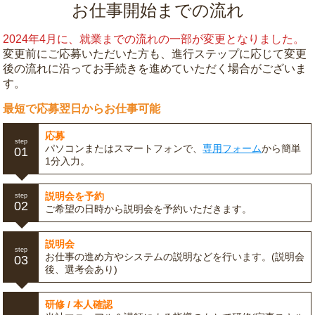
お仕事開始までの流れ
2024年4月に、就業までの流れの一部が変更となりました。
変更前にご応募いただいた方も、進行ステップに応じて変更
後の流れに沿ってお手続きを進めていただく場合がございま
す。
最短で応募翌日からお仕事可能
応募
step
パソコンまたはスマートフォンで、
専用フォーム
から簡単
01
1分入力。
説明会を予約
step
02
ご希望の日時から説明会を予約いただきます。
説明会
step
お仕事の進め方やシステムの説明などを行います。(説明会
03
後、選考会あり)
研修 / 本人確認