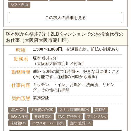
シフト自由
この求人の詳細を見る
塚本駅から徒歩7分！2LDKマンションでのお掃除代行の
お仕事（大阪府大阪市淀川区）
1,500〜1,860円
、交通費支給、前払い制度あり
時給
塚本 徒歩7分
勤務地
（大阪府大阪市淀川区付近）
8時～20時の間で1時間〜、好きな日に働くこと
勤務時間
が可能です。(候補の日時から選択)
キッチン、トイレ、お風呂、洗面所、リビン
仕事内容
グ、その他のお掃除
業務委託
契約形態
週1〜OK
土日祝のみOK
スキマ時間勤務OK
高時給
高収入可能
交通費支給
昇給･昇格あり
ブランクOK
未経験OK
ハウスキーパー募集
直行･直帰OK