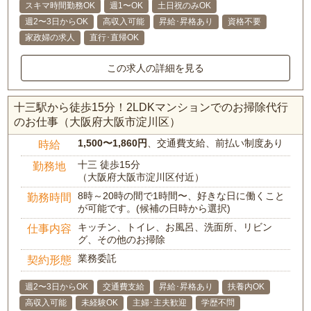
スキマ時間勤務OK
週1〜OK
土日祝のみOK
週2〜3日からOK
高収入可能
昇給･昇格あり
資格不要
家政婦の求人
直行･直帰OK
この求人の詳細を見る
十三駅から徒歩15分！2LDKマンションでのお掃除代行
のお仕事（大阪府大阪市淀川区）
1,500〜1,860円
、交通費支給、前払い制度あり
時給
十三 徒歩15分
勤務地
（大阪府大阪市淀川区付近）
8時～20時の間で1時間〜、好きな日に働くこと
勤務時間
が可能です。(候補の日時から選択)
キッチン、トイレ、お風呂、洗面所、リビン
仕事内容
グ、その他のお掃除
業務委託
契約形態
週2〜3日からOK
交通費支給
昇給･昇格あり
扶養内OK
高収入可能
未経験OK
主婦･主夫歓迎
学歴不問