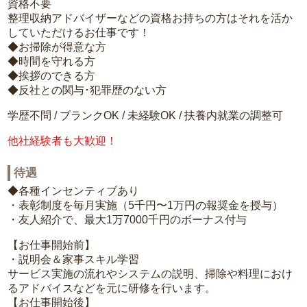
資格不要
整理収納アドバイザーなどの資格お持ちの方はそれを活か
していただけるお仕事です！
◆お掃除が得意な方
◆時間を守れる方
◆挨拶のできる方
◆反社との関与･犯罪歴のない方
学歴不問 / ブランクOK / 未経験OK / 扶養内就業の調整可
他社経験者も大歓迎！
待遇
◆各種インセンティブあり
・表彰制度を毎月実施（5千円〜1万円の報奨金を授与）
・友人紹介で、最大1万7000千円のボーナス付与
【お仕事開始前】
・説明会＆家事スキル学習
サービス実施の流れやシステムの説明、掃除や料理におけ
るアドバイスなどを元に研修を行います。
【お仕事開始後】