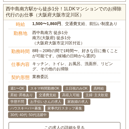
西中島南方駅から徒歩1分！1LDKマンションでのお掃除
代行のお仕事（大阪府大阪市淀川区）
1,500〜1,860円
、交通費支給、前払い制度あり
時給
西中島南方 徒歩1分
勤務地
南方(大阪府) 徒歩1分
（大阪府大阪市淀川区付近）
8時～20時の間で1時間〜、好きな日に働くこと
勤務時間
が可能です。(候補の日時から選択)
キッチン、トイレ、お風呂、洗面所、リビン
仕事内容
グ、その他のお掃除
業務委託
契約形態
週1〜OK
スキマ時間勤務OK
土日祝のみOK
高時給
昇給･昇格あり
交通費支給
高収入可能
主婦･主夫歓迎
学歴不問
お手伝いさんの求人
家政婦の求人
ハウスキーパー募集
家事代行スタッフ募集
30代･40代･50代活躍中
この求人の詳細を見る