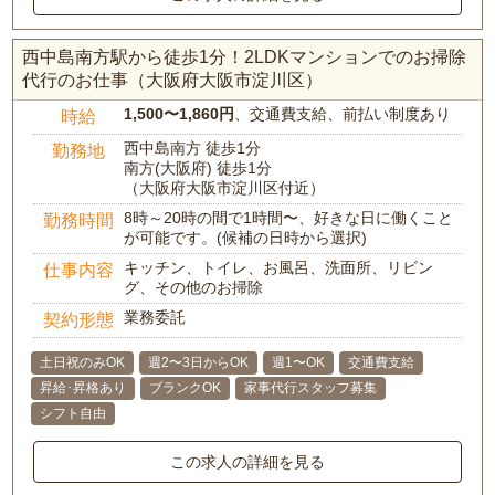
西中島南方駅から徒歩1分！2LDKマンションでのお掃除
代行のお仕事（大阪府大阪市淀川区）
1,500〜1,860円
、交通費支給、前払い制度あり
時給
西中島南方 徒歩1分
勤務地
南方(大阪府) 徒歩1分
（大阪府大阪市淀川区付近）
8時～20時の間で1時間〜、好きな日に働くこと
勤務時間
が可能です。(候補の日時から選択)
キッチン、トイレ、お風呂、洗面所、リビン
仕事内容
グ、その他のお掃除
業務委託
契約形態
土日祝のみOK
週2〜3日からOK
週1〜OK
交通費支給
昇給･昇格あり
ブランクOK
家事代行スタッフ募集
シフト自由
この求人の詳細を見る