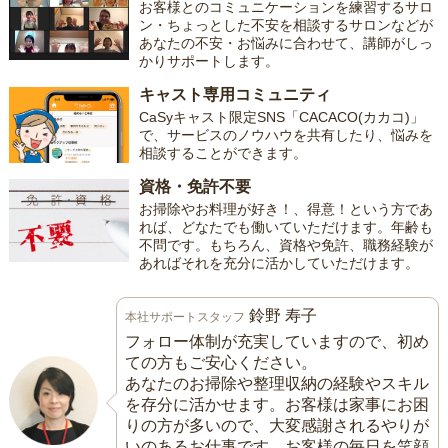
お客様とのコミュニケーションを練習するサロ
ン・ちょっとした不安を相談するサロンなどが
あなたの不安・お悩みに合わせて、講師がしっ
かりサポートします。
キャスト専用コミュニティ
CaSyキャスト限定SNS「CACACO(カカコ)」
で、サービスのノウハウを共有したり、悩みを
相談することができます。
資格・免許不要
お掃除やお料理が好き！、得意！という方であ
れば、どなたでも働いていただけます。年齢も
不問です。もちろん、資格や免許、職務経験が
あればそれを充分に活かしていただけます。
鈴野 寿子
本社サポートスタッフ
フォロー体制が充実していますので、初め
ての方もご安心ください。
あなたのお掃除や整理収納の経験やスキル
を存分に活かせます。お客様は家事にお困
りの方が多いので、大変感謝されるやりが
いのあるお仕事です。お客様の毎日を笑顔