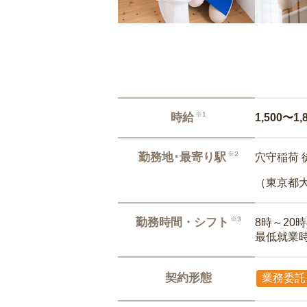
※1
時給
1,500〜1,
※2
勤務地･最寄り駅
穴守稲荷 
（東京都
※3
勤務時間・シフト
8時～20
最低就業
契約形態
業務委託