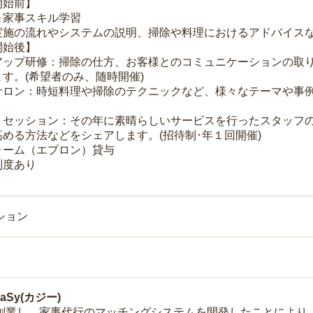
開始前】
＆家事スキル学習
実施の流れやシステムの説明、掃除や料理におけるアドバイス
開始後】
アップ研修：掃除の仕方、お客様とのコミュニケーションの取
す。(希望者のみ、随時開催)
サロン：時短料理や掃除のテクニックなど、様々なテーマや事例
トセッション：その年に素晴らしいサービスを行ったスタッフ
める方法などをシェアします。(招待制･年１回開催)
ォーム（エプロン）貸与
制度あり
ション
Sy(カジー)
年に創業し、家事代行のマッチングシステムを開発したことによ