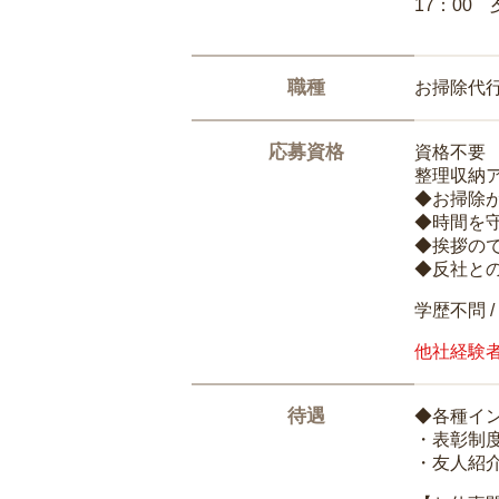
17：00
職種
お掃除代
応募資格
資格不要
整理収納
◆お掃除
◆時間を
◆挨拶の
◆反社と
学歴不問 /
他社経験
待遇
◆各種イ
・表彰制
・友人紹介