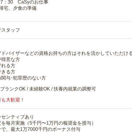
17：30 CaSyのお仕事
 帰宅、夕食の準備
行スタッフ
アドバイザーなどの資格お持ちの方はそれを活かしていただけ
が得意な方
守れる方
できる方
の関与･犯罪歴のない方
 ブランクOK / 未経験OK / 扶養内就業の調整可
者も大歓迎！
ンセンティブあり
度を毎月実施（5千円〜1万円の報奨金を授与）
で、最大1万7000千円のボーナス付与