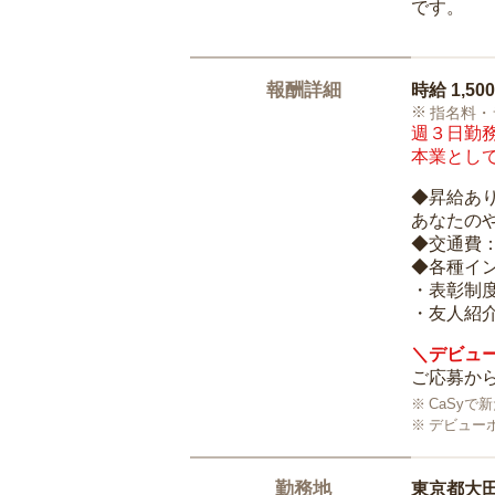
です。
報酬詳細
時給
1,50
指名料・
週３日勤務
本業として
◆昇給あ
あなたの
◆交通費
◆各種イ
・表彰制
・友人紹介
＼デビュー
ご応募から
CaSy
デビュー
勤務地
東京都大