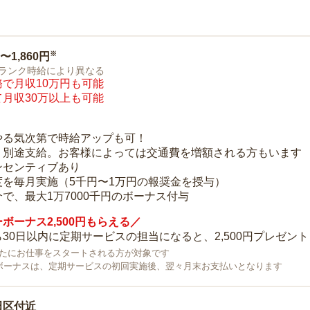
※
0〜1,860円
ランク時給により異なる
で月収10万円も可能
月収30万以上も可能
り
やる気次第で時給アップも可！
：別途支給。お客様によっては交通費を増額される方もいます
ンセンティブあり
度を毎月実施（5千円〜1万円の報奨金を授与）
で、最大1万7000千円のボーナス付与
ボーナス2,500円もらえる／
30日以内に定期サービスの担当になると、2,500円プレゼント
で新たにお仕事をスタートされる方が対象です
ボーナスは、定期サービスの初回実施後、翌々月末お支払いとなります
田区付近