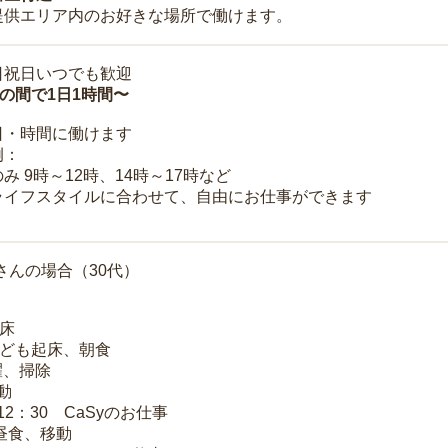
提供エリア内のお好きな場所で働けます。
日祝日いつでも歓迎
時の間で1日1時間〜
日・時間に働けます
例：
み 9時～12時、14時～17時など
ライフスタイルに合わせて、自由にお仕事ができます
さんの場合（30代）
起床
子ども起床、朝食
洗濯、掃除
移動
～12：30 CaSyのお仕事
 昼食、移動