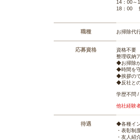
14：00～
18：00
職種
お掃除代
応募資格
資格不要
整理収納
◆お掃除
◆時間を
◆挨拶の
◆反社と
学歴不問 /
他社経験
待遇
◆各種イ
・表彰制
・友人紹介