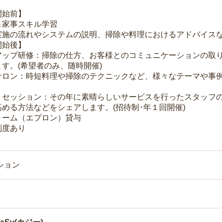
開始前】
＆家事スキル学習
実施の流れやシステムの説明、掃除や料理におけるアドバイス
開始後】
アップ研修：掃除の仕方、お客様とのコミュニケーションの取
す。(希望者のみ、随時開催)
サロン：時短料理や掃除のテクニックなど、様々なテーマや事例
トセッション：その年に素晴らしいサービスを行ったスタッフ
める方法などをシェアします。(招待制･年１回開催)
ォーム（エプロン）貸与
制度あり
ション