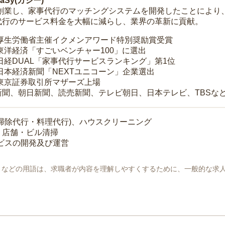
Sy(カジー)
年に創業し、家事代行のマッチングシステムを開発したことによ
代行のサービス料金を大幅に減らし、業界の革新に貢献。
 厚生労働省主催イクメンアワード特別奨励賞受賞
 東洋経済「すごいベンチャー100」に選出
 日経DUAL「家事代行サービスランキング」第1位
 日本経済新聞「NEXTユニコーン」企業選出
 東京証券取引所マザーズ上場
新聞、朝日新聞、読売新聞、テレビ朝日、日本テレビ、TBSな
掃除代行・料理代行)、ハウスクリーニング
・店舗・ビル清掃
ービスの開発及び運営
地」などの用語は、求職者が内容を理解しやすくするために、一般的な求