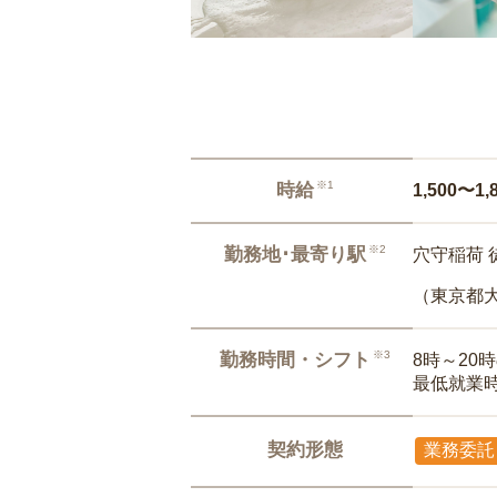
※1
時給
1,500〜1,
※2
勤務地･最寄り駅
穴守稲荷 
（東京都
※3
勤務時間・シフト
8時～20
最低就業
契約形態
業務委託