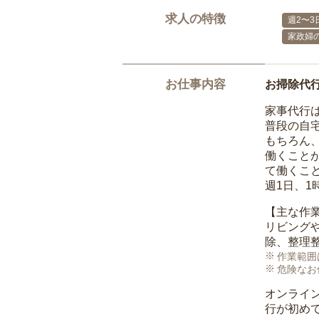
求人の特徴
週2〜3
家政婦
お仕事内容
お掃除代
家事代行
普段の自
もちろん
働くこと
て働くこ
週1日、
【主な作
リビング
除、整理
作業範囲
危険なお
オンライ
行が初め