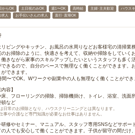
日からOK
土日祝のみOK
週1〜OK
高時給
主婦･主夫歓迎
ハウス
の求人
お手伝いさんの求人
直行･直帰OK
行
はリビングやキッチン、お風呂の水周りなどお客様宅の清掃業
宅のお掃除のように、快適さを考えて、収納や掃除をしていく
、働きながら家事のスキルアップしたいというスタッフも多く
ができるので、自分のペースで無理なく働くことができます。
とができます。
1時間〜でOK。Wワークや副業中の人も無理なく働くことができ
業内容】
や床、フローリングの掃除、掃除機掛け、トイレ、浴室、洗面
整頓など
は日常のお掃除となり、ハウスクリーニングとは異なります。
仕事や介護など専門知識が必要なお仕事はありません。
ン研修やセミナー、マニュアル、スタッフ専用SNSなどサポー
ての人でも安心して働くことができます。子供が留守の間だけ、