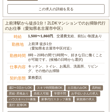
この求人の詳細を見る
上前津駅から徒歩1分！2LDKマンションでのお掃除代行
のお仕事（愛知県名古屋市中区）
1,500〜1,860円
、交通費支給、前払い制度あり
時給
上前津 徒歩1分
勤務地
（愛知県名古屋市中区付近）
8時～20時の間で1時間〜、好きな日に働くこと
勤務時間
が可能です。(候補の日時から選択)
キッチン、トイレ、お風呂、洗面所、リビン
仕事内容
グ、その他のお掃除
業務委託
契約形態
週2〜3日からOK
スキマ時間勤務OK
土日祝のみOK
高時給
昇給･昇格あり
高収入可能
学歴不問
お手伝いさんの求人
ハウスキーパー募集
家事代行スタッフ募集
家政婦の求人
直行･直帰OK