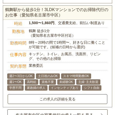
鶴舞駅から徒歩1分！3LDKマンションでのお掃除代行の
お仕事（愛知県名古屋市中区）
1,500〜1,860円
、交通費支給、前払い制度あり
時給
鶴舞 徒歩1分
勤務地
（愛知県名古屋市中区付近）
8時～20時の間で1時間〜、好きな日に働くこと
勤務時間
が可能です。(候補の日時から選択)
キッチン、トイレ、お風呂、洗面所、リビン
仕事内容
グ、その他のお掃除
業務委託
契約形態
週2〜3日からOK
土日祝のみOK
スキマ時間勤務OK
週1〜OK
高時給
資格不要
未経験OK
主婦･主夫歓迎
学歴不問
家政婦の求人
インセンティブあり
シフト自由
この求人の詳細を見る