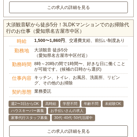
この求人の詳細を見る
大須観音駅から徒歩5分！3LDKマンションでのお掃除代
行のお仕事（愛知県名古屋市中区）
1,500〜1,860円
、交通費支給、前払い制度あり
時給
大須観音 徒歩5分
勤務地
（愛知県名古屋市中区付近）
8時～20時の間で1時間〜、好きな日に働くこと
勤務時間
が可能です。(候補の日時から選択)
キッチン、トイレ、お風呂、洗面所、リビン
仕事内容
グ、その他のお掃除
業務委託
契約形態
週2〜3日からOK
高時給
学歴不問
年齢不問
未経験OK
ハウスキーパー募集
お手伝いさんの求人
家事代行スタッフ募集
30代･40代･50代活躍中
この求人の詳細を見る