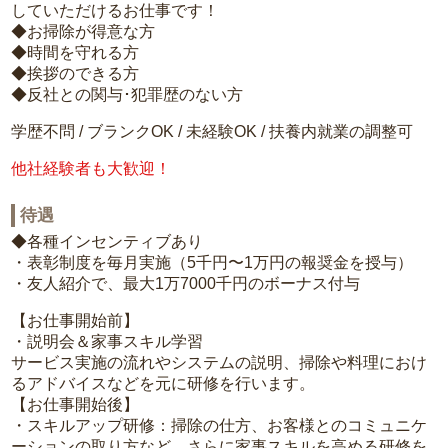
していただけるお仕事です！
◆お掃除が得意な方
◆時間を守れる方
◆挨拶のできる方
◆反社との関与･犯罪歴のない方
学歴不問 / ブランクOK / 未経験OK / 扶養内就業の調整可
他社経験者も大歓迎！
待遇
◆各種インセンティブあり
・表彰制度を毎月実施（5千円〜1万円の報奨金を授与）
・友人紹介で、最大1万7000千円のボーナス付与
【お仕事開始前】
・説明会＆家事スキル学習
サービス実施の流れやシステムの説明、掃除や料理におけ
るアドバイスなどを元に研修を行います。
【お仕事開始後】
・スキルアップ研修：掃除の仕方、お客様とのコミュニケ
ーションの取り方など、さらに家事スキルを高める研修を