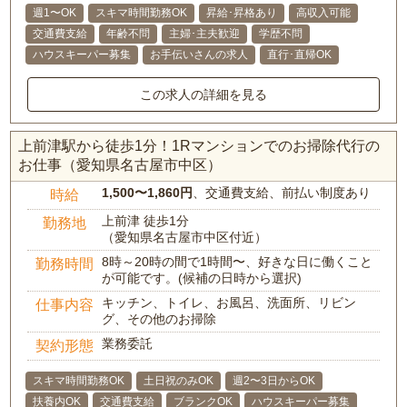
週1〜OK
スキマ時間勤務OK
昇給･昇格あり
高収入可能
交通費支給
年齢不問
主婦･主夫歓迎
学歴不問
ハウスキーパー募集
お手伝いさんの求人
直行･直帰OK
この求人の詳細を見る
上前津駅から徒歩1分！1Rマンションでのお掃除代行の
お仕事（愛知県名古屋市中区）
1,500〜1,860円
、交通費支給、前払い制度あり
時給
上前津 徒歩1分
勤務地
（愛知県名古屋市中区付近）
8時～20時の間で1時間〜、好きな日に働くこと
勤務時間
が可能です。(候補の日時から選択)
キッチン、トイレ、お風呂、洗面所、リビン
仕事内容
グ、その他のお掃除
業務委託
契約形態
スキマ時間勤務OK
土日祝のみOK
週2〜3日からOK
扶養内OK
交通費支給
ブランクOK
ハウスキーパー募集