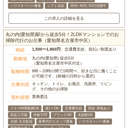
ハウスキーパー募集
シフト自由
30代･40代･50代活躍中
この求人の詳細を見る
丸の内(愛知県)駅から徒歩5分！2LDKマンションでのお
掃除代行のお仕事（愛知県名古屋市中区）
1,500〜1,860円
、交通費支給、前払い制度あり
時給
丸の内(愛知県) 徒歩5分
勤務地
（愛知県名古屋市中区付近）
8時～20時の間で1時間〜、好きな日に働くこと
勤務時間
が可能です。(候補の日時から選択)
キッチン、トイレ、お風呂、洗面所、リビン
仕事内容
グ、その他のお掃除
業務委託
契約形態
スキマ時間勤務OK
週1〜OK
交通費支給
昇給･昇格あり
高収入可能
年齢不問
ブランクOK
未経験OK
主婦･主夫歓迎
家事代行スタッフ募集
ハウスキーパー募集