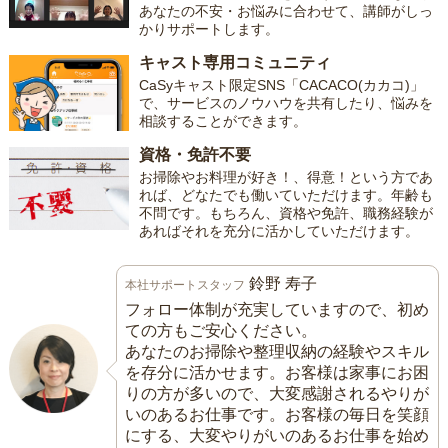
あなたの不安・お悩みに合わせて、講師がしっ
かりサポートします。
キャスト専用コミュニティ
CaSyキャスト限定SNS「CACACO(カカコ)」
で、サービスのノウハウを共有したり、悩みを
相談することができます。
資格・免許不要
お掃除やお料理が好き！、得意！という方であ
れば、どなたでも働いていただけます。年齢も
不問です。もちろん、資格や免許、職務経験が
あればそれを充分に活かしていただけます。
鈴野 寿子
本社サポートスタッフ
フォロー体制が充実していますので、初め
ての方もご安心ください。
あなたのお掃除や整理収納の経験やスキル
を存分に活かせます。お客様は家事にお困
りの方が多いので、大変感謝されるやりが
いのあるお仕事です。お客様の毎日を笑顔
にする、大変やりがいのあるお仕事を始め