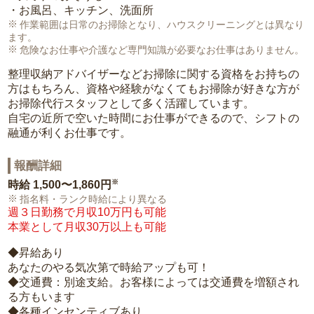
・お風呂、キッチン、洗面所
作業範囲は日常のお掃除となり、ハウスクリーニングとは異なり
ます。
危険なお仕事や介護など専門知識が必要なお仕事はありません。
整理収納アドバイザーなどお掃除に関する資格をお持ちの
方はもちろん、資格や経験がなくてもお掃除が好きな方が
お掃除代行スタッフとして多く活躍しています。
自宅の近所で空いた時間にお仕事ができるので、シフトの
融通が利くお仕事です。
報酬詳細
※
時給
1,500〜1,860円
指名料・ランク時給により異なる
週３日勤務で月収10万円も可能
本業として月収30万以上も可能
◆昇給あり
あなたのやる気次第で時給アップも可！
◆交通費：別途支給。お客様によっては交通費を増額され
る方もいます
◆各種インセンティブあり