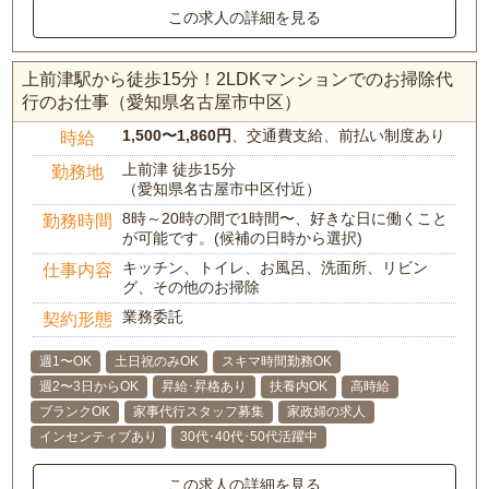
この求人の詳細を見る
上前津駅から徒歩15分！2LDKマンションでのお掃除代
行のお仕事（愛知県名古屋市中区）
1,500〜1,860円
、交通費支給、前払い制度あり
時給
上前津 徒歩15分
勤務地
（愛知県名古屋市中区付近）
8時～20時の間で1時間〜、好きな日に働くこと
勤務時間
が可能です。(候補の日時から選択)
キッチン、トイレ、お風呂、洗面所、リビン
仕事内容
グ、その他のお掃除
業務委託
契約形態
週1〜OK
土日祝のみOK
スキマ時間勤務OK
週2〜3日からOK
昇給･昇格あり
扶養内OK
高時給
ブランクOK
家事代行スタッフ募集
家政婦の求人
インセンティブあり
30代･40代･50代活躍中
この求人の詳細を見る