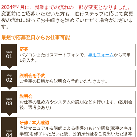
2024年4月に、就業までの流れの一部が変更となりました。
変更前にご応募いただいた方も、進行ステップに応じて変更
後の流れに沿ってお手続きを進めていただく場合がございま
す。
最短で応募翌日からお仕事可能
応募
step
パソコンまたはスマートフォンで、
専用フォーム
から簡単
01
1分入力。
説明会を予約
step
02
ご希望の日時から説明会を予約いただきます。
説明会
step
お仕事の進め方やシステムの説明などを行います。(説明会
03
後、選考会あり)
研修 / 本人確認
当社マニュアル＆講師による指導のもとで研修(家事スキル
step
学習)を修了いただいた後、公的身分証をご提出いただき本
04