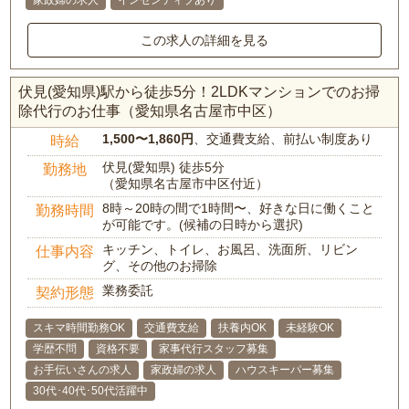
家政婦の求人
インセンティブあり
この求人の詳細を見る
伏見(愛知県)駅から徒歩5分！2LDKマンションでのお掃
除代行のお仕事（愛知県名古屋市中区）
1,500〜1,860円
、交通費支給、前払い制度あり
時給
伏見(愛知県) 徒歩5分
勤務地
（愛知県名古屋市中区付近）
8時～20時の間で1時間〜、好きな日に働くこと
勤務時間
が可能です。(候補の日時から選択)
キッチン、トイレ、お風呂、洗面所、リビン
仕事内容
グ、その他のお掃除
業務委託
契約形態
スキマ時間勤務OK
交通費支給
扶養内OK
未経験OK
学歴不問
資格不要
家事代行スタッフ募集
お手伝いさんの求人
家政婦の求人
ハウスキーパー募集
30代･40代･50代活躍中