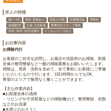
求人の特徴
週1〜OK
昇給･昇格あり
高収入可能
交通費支給
高時給
未経験OK
主婦･主夫歓迎
家事代行スタッフ募集
30代･40代･50代活躍中
インセンティブあり
お仕事内容
お掃除代行
お客様のご自宅を訪問し、お風呂や洗面所のお掃除、部屋
全体の整理整頓など一般の掃除業務をお願いいたします。
掃除は、用具・洗剤を含めて、全て事前にお客様にご準備
いただいたもので行います。1回1時間からでもOK。
希望のエリアで無理なく働くことができます。
【主な作業内容】
■お部屋全体の清掃
・リビングや子供部屋などの掃除機がけ、整理整頓、衣類
などのお洗濯
■水周りのおそうじ