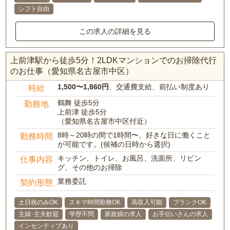
シフト自由
この求人の詳細を見る
上前津駅から徒歩5分！2LDKマンションでのお掃除代行
のお仕事（愛知県名古屋市中区）
1,500〜1,860円
、交通費支給、前払い制度あり
時給
鶴舞 徒歩5分
勤務地
上前津 徒歩5分
（愛知県名古屋市中区付近）
8時～20時の間で1時間〜、好きな日に働くこと
勤務時間
が可能です。(候補の日時から選択)
キッチン、トイレ、お風呂、洗面所、リビン
仕事内容
グ、その他のお掃除
業務委託
契約形態
土日祝のみOK
スキマ時間勤務OK
高収入可能
ブランクOK
主婦･主夫歓迎
学歴不問
家政婦の求人
お手伝いさんの求人
インセンティブあり