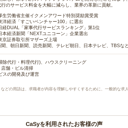
代行のサービス料金を大幅に減らし、業界の革新に貢献。
 厚生労働省主催イクメンアワード特別奨励賞受賞
 東洋経済「すごいベンチャー100」に選出
 日経DUAL「家事代行サービスランキング」第1位
 日本経済新聞「NEXTユニコーン」企業選出
 東京証券取引所マザーズ上場
新聞、朝日新聞、読売新聞、テレビ朝日、日本テレビ、TBSな
掃除代行・料理代行)、ハウスクリーニング
・店舗・ビル清掃
ービスの開発及び運営
地」などの用語は、求職者が内容を理解しやすくするために、一般的な求
CaSyを利用されたお客様の声