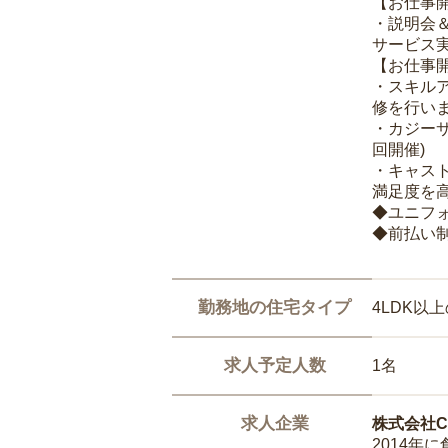
【お仕事
・説明会
サービス
【お仕事
・スキル
修を行いま
・カジー
回開催)
・キャス
満足度を高
◆ユニフ
◆前払い
勤務地の住宅タイプ
4LDK以
求人予定人数
1名
求人企業
株式会社Ca
2014