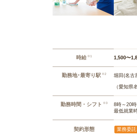
※1
時給
1,500〜1,
※2
勤務地･最寄り駅
堀田(名古
（愛知県
※3
勤務時間・シフト
8時～20
最低就業
契約形態
業務委託