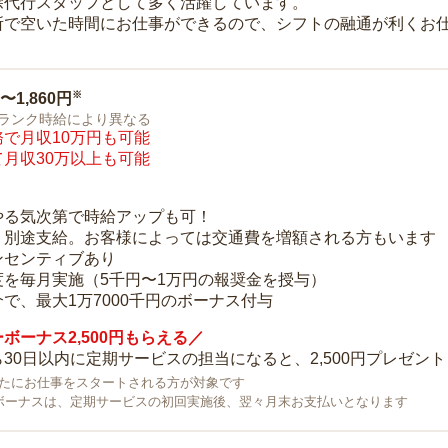
除代行スタッフとして多く活躍しています。
所で空いた時間にお仕事ができるので、シフトの融通が利くお
※
0〜1,860円
ランク時給により異なる
で月収10万円も可能
月収30万以上も可能
り
やる気次第で時給アップも可！
：別途支給。お客様によっては交通費を増額される方もいます
ンセンティブあり
度を毎月実施（5千円〜1万円の報奨金を授与）
で、最大1万7000千円のボーナス付与
ボーナス2,500円もらえる／
30日以内に定期サービスの担当になると、2,500円プレゼント
で新たにお仕事をスタートされる方が対象です
ボーナスは、定期サービスの初回実施後、翌々月末お支払いとなります