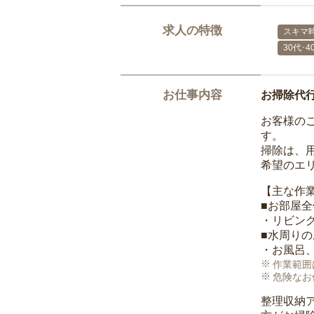
求人の特徴
スキマ
30代･
お仕事内容
お掃除代
お客様の
す。
掃除は、
希望のエ
【主な作
■お部屋
・リビン
■水周り
・お風呂
作業範囲
危険なお
整理収納