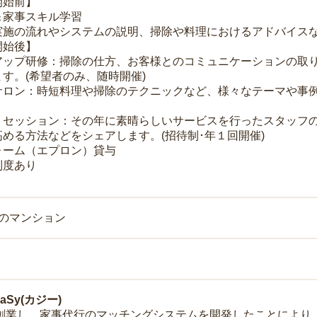
開始前】
＆家事スキル学習
実施の流れやシステムの説明、掃除や料理におけるアドバイス
開始後】
アップ研修：掃除の仕方、お客様とのコミュニケーションの取
す。(希望者のみ、随時開催)
サロン：時短料理や掃除のテクニックなど、様々なテーマや事例
トセッション：その年に素晴らしいサービスを行ったスタッフ
める方法などをシェアします。(招待制･年１回開催)
ォーム（エプロン）貸与
制度あり
上のマンション
Sy(カジー)
年に創業し、家事代行のマッチングシステムを開発したことによ