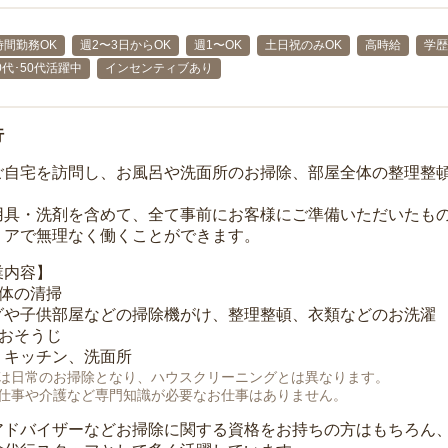
時間勤務OK
週2〜3日からOK
週1〜OK
土日祝のみOK
高時給
学歴
40代･50代活躍中
インセンティブあり
行
ご自宅を訪問し、お風呂や洗面所のお掃除、部屋全体の整理整
用具・洗剤を含めて、全て事前にお客様にご準備いただいたもの
リアで無理なく働くことができます。
業内容】
全体の清掃
グや子供部屋などの掃除機がけ、整理整頓、衣類などのお洗濯
のおそうじ
、キッチン、洗面所
は日常のお掃除となり、ハウスクリーニングとは異なります。
仕事や介護など専門知識が必要なお仕事はありません。
アドバイザーなどお掃除に関する資格をお持ちの方はもちろん