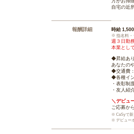
方がお掃
自宅の近
報酬詳細
時給
1,50
指名料・
週３日勤務
本業として
◆昇給あ
あなたの
◆交通費
◆各種イ
・表彰制
・友人紹介
＼デビュー
ご応募から
CaSy
デビュー