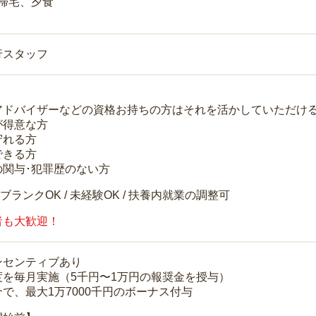
 帰宅、夕食
行スタッフ
アドバイザーなどの資格お持ちの方はそれを活かしていただけ
が得意な方
守れる方
できる方
の関与･犯罪歴のない方
 ブランクOK / 未経験OK / 扶養内就業の調整可
者も大歓迎！
ンセンティブあり
度を毎月実施（5千円〜1万円の報奨金を授与）
で、最大1万7000千円のボーナス付与