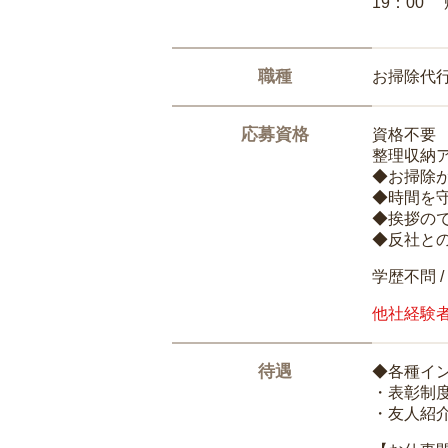
19：00
職種
お掃除代
応募資格
資格不要
整理収納
◆お掃除
◆時間を
◆挨拶の
◆反社と
学歴不問 /
他社経験
待遇
◆各種イ
・表彰制
・友人紹介