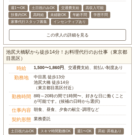
週1〜OK
土日祝のみOK
交通費支給
高収入可能
扶養内OK
高時給
未経験OK
年齢不問
学歴不問
家事代行スタッフ募集
インセンティブあり
この求人の詳細を見る
池尻大橋駅から徒歩14分！お料理代行のお仕事（東京都
目黒区）
1,500〜1,860円
、交通費支給、前払い制度あり
時給
中目黒 徒歩13分
勤務地
池尻大橋 徒歩14分
（東京都目黒区付近）
8時～20時の間で1時間〜、好きな日に働くこと
勤務時間
が可能です。(候補の日時から選択)
朝食、昼食、夕食の献立･調理など
仕事内容
業務委託
契約形態
土日祝のみOK
スキマ時間勤務OK
週1〜OK
昇給･昇格あり