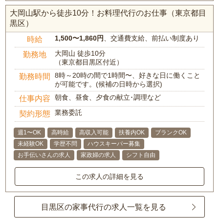
大岡山駅から徒歩10分！お料理代行のお仕事（東京都目
黒区）
1,500〜1,860円
、交通費支給、前払い制度あり
時給
大岡山 徒歩10分
勤務地
（東京都目黒区付近）
8時～20時の間で1時間〜、好きな日に働くこと
勤務時間
が可能です。(候補の日時から選択)
朝食、昼食、夕食の献立･調理など
仕事内容
業務委託
契約形態
週1〜OK
高時給
高収入可能
扶養内OK
ブランクOK
未経験OK
学歴不問
ハウスキーパー募集
お手伝いさんの求人
家政婦の求人
シフト自由
この求人の詳細を見る
目黒区の家事代行の求人一覧を見る