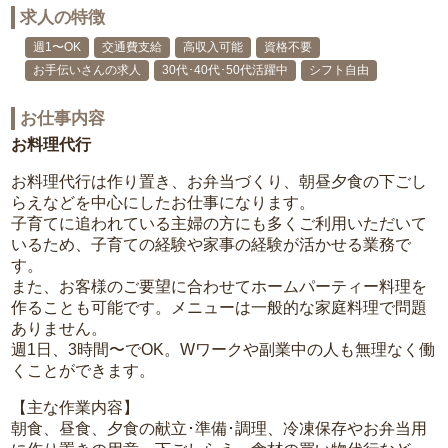
求人の特徴
週1〜OK
交通費支給
高収入可能
資格不要
お手伝いさんの求人
30代･40代･50代活躍中
シフト自由
お仕事内容
お料理代行
お料理代行は作り置き、お弁当づくり、朝昼夕食の下ごし
らえなどを中心にしたお仕事になります。
子育てに追われている主婦の方にも多くご利用いただいて
いるため、子育ての経験や家事の経験が活かせる業務で
す。
また、お客様のご要望に合わせてホームパーティー料理を
作ることも可能です。メニューは一般的な家庭料理で問題
ありません。
週1日、3時間〜でOK。Wワークや副業中の人も無理なく働
くことができます。
【主な作業内容】
朝食、昼食、夕食の献立･準備･調理、冷凍保存やお弁当用