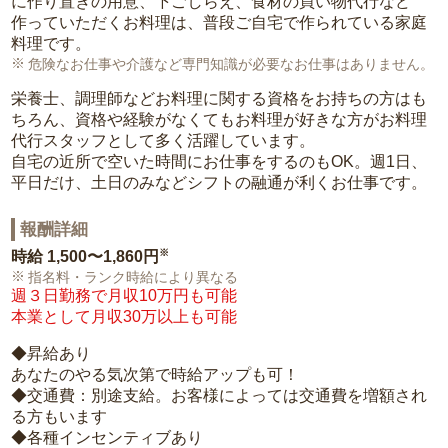
に作り置きの用意、下ごしらえ、食材の買い物代行など
作っていただくお料理は、普段ご自宅で作られている家庭
料理です。
危険なお仕事や介護など専門知識が必要なお仕事はありません。
栄養士、調理師などお料理に関する資格をお持ちの方はも
ちろん、資格や経験がなくてもお料理が好きな方がお料理
代行スタッフとして多く活躍しています。
自宅の近所で空いた時間にお仕事をするのもOK。週1日、
平日だけ、土日のみなどシフトの融通が利くお仕事です。
報酬詳細
※
時給
1,500〜1,860円
指名料・ランク時給により異なる
週３日勤務で月収10万円も可能
本業として月収30万以上も可能
◆昇給あり
あなたのやる気次第で時給アップも可！
◆交通費：別途支給。お客様によっては交通費を増額され
る方もいます
◆各種インセンティブあり