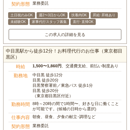
業務委託
契約形態
土日祝のみOK
週2〜3日からOK
扶養内OK
昇給･昇格あり
未経験OK
家事代行スタッフ募集
直行･直帰OK
この求人の詳細を見る
中目黒駅から徒歩12分！お料理代行のお仕事（東京都目
黒区）
1,500〜1,860円
、交通費支給、前払い制度あり
時給
中目黒 徒歩12分
勤務地
目黒 徒歩20分
目黒警察署前／東急バス 徒歩1分
目黒 徒歩20分
（東京都目黒区付近）
8時～20時の間で1時間〜、好きな日に働くこと
勤務時間
が可能です。(候補の日時から選択)
朝食、昼食、夕食の献立･調理など
仕事内容
業務委託
契約形態