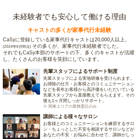
未経験者でも安心して働ける理由
キャストの多くが家事代行未経験
CaSyに登録している家事代行キャストは20,000人以上。
その多くが、家事代行未経験者でした。
(2024年6月時点)
それでもCaSy本部のサポートの下、多くのキャストが活躍
し、たくさんのお客様を笑顔にしています。
先輩スタッフによるサポート制度
先輩スタッフによる実地研修を受けられます。
お掃除の仕方・お客様とのコミュニケーション
などを長年お客様から高評価をいただいている
先輩スタッフから直接教えてもらえます。その
後も1ヶ月間しっかりサポート。
※ 関東エリアの業務委託のみ
講師による様々なサロン
お客様とのコミュニケーションを練習するサロ
ン・ちょっとした不安を相談するサロンなどが
あなたの不安・お悩みに合わせて、講師がしっ