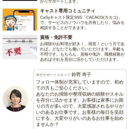
かりサポートします。
キャスト専用コミュニティ
CaSyキャスト限定SNS「CACACO(カカコ)」
で、サービスのノウハウを共有したり、悩みを
相談することができます。
資格・免許不要
お掃除やお料理が好き！、得意！という方であ
れば、どなたでも働いていただけます。年齢も
不問です。もちろん、資格や免許、職務経験が
あればそれを充分に活かしていただけます。
鈴野 寿子
本社サポートスタッフ
フォロー体制が充実していますので、初め
ての方もご安心ください。
あなたのお掃除や整理収納の経験やスキル
を存分に活かせます。お客様は家事にお困
りの方が多いので、大変感謝されるやりが
いのあるお仕事です。お客様の毎日を笑顔
にする、大変やりがいのあるお仕事を始め
ませんか？