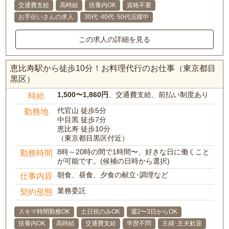
交通費支給
高時給
扶養内OK
資格不要
お手伝いさんの求人
30代･40代･50代活躍中
この求人の詳細を見る
恵比寿駅から徒歩10分！お料理代行のお仕事（東京都目
黒区）
1,500〜1,860円
、交通費支給、前払い制度あり
時給
代官山 徒歩5分
勤務地
中目黒 徒歩7分
恵比寿 徒歩10分
（東京都目黒区付近）
8時～20時の間で1時間〜、好きな日に働くこと
勤務時間
が可能です。(候補の日時から選択)
朝食、昼食、夕食の献立･調理など
仕事内容
業務委託
契約形態
スキマ時間勤務OK
土日祝のみOK
週2〜3日からOK
扶養内OK
高時給
交通費支給
学歴不問
主婦･主夫歓迎