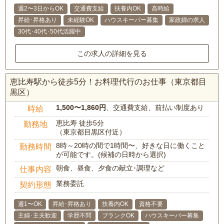
週2〜3日からOK
交通費支給
扶養内OK
高時給
昇給･昇格あり
未経験OK
ハウスキーパー募集
家政婦の求人
30代･40代･50代活躍中
この求人の詳細を見る
恵比寿駅から徒歩5分！お料理代行のお仕事（東京都目
黒区）
1,500〜1,860円
、交通費支給、前払い制度あり
時給
恵比寿 徒歩5分
勤務地
（東京都目黒区付近）
8時～20時の間で1時間〜、好きな日に働くこと
勤務時間
が可能です。(候補の日時から選択)
朝食、昼食、夕食の献立･調理など
仕事内容
業務委託
契約形態
週1〜OK
昇給･昇格あり
扶養内OK
資格不要
主婦･主夫歓迎
学歴不問
ブランクOK
ハウスキーパー募集