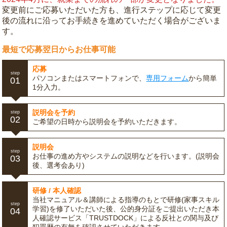
変更前にご応募いただいた方も、進行ステップに応じて変更
後の流れに沿ってお手続きを進めていただく場合がございま
す。
最短で応募翌日からお仕事可能
応募
step
パソコンまたはスマートフォンで、
専用フォーム
から簡単
01
1分入力。
説明会を予約
step
02
ご希望の日時から説明会を予約いただきます。
説明会
step
お仕事の進め方やシステムの説明などを行います。(説明会
03
後、選考会あり)
研修 / 本人確認
当社マニュアル＆講師による指導のもとで研修(家事スキル
step
学習)を修了いただいた後、公的身分証をご提出いただき本
04
人確認サービス「TRUSTDOCK」による反社との関与及び