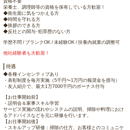
資格不要
栄養士、調理師等の資格を保有している方歓迎！
◆衛生面に気をつかえる方
◆時間を守れる方
◆挨拶のできる方
◆反社との関与･犯罪歴のない方
学歴不問 / ブランクOK / 未経験OK / 扶養内就業の調整可
他社経験者も大歓迎！
待遇
◆各種インセンティブあり
・表彰制度を毎月実施（5千円〜1万円の報奨金を授与）
・友人紹介で、最大1万7000千円のボーナス付与
【お仕事開始前】
・説明会＆家事スキル学習
サービス実施の流れやシステムの説明、掃除や料理におけ
るアドバイスなどを元に研修を行います。
【お仕事開始後】
・スキルアップ研修：掃除の仕方、お客様とのコミュニケ