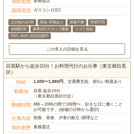
業務委託
契約形態
ガスコンロ3口
調理環境
土日祝のみOK
昇給･昇格あり
資格不要
学歴不問
未経験OK
家事代行スタッフ募集
シフト自由
30代･40代･50代活躍中
この求人の詳細を見る
目黒駅から徒歩10分！お料理代行のお仕事（東京都目黒
区）
1,500〜1,860円
、交通費支給、前払い制度あり
時給
目黒 徒歩10分
勤務地
（東京都目黒区付近）
8時～20時の間で1時間〜、好きな日に働くこと
勤務時間
が可能です。(候補の日時から選択)
朝食、昼食、夕食の献立･調理など
仕事内容
業務委託
契約形態