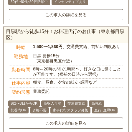
30代･40代･50代活躍中
インセンティブあり
この求人の詳細を見る
目黒駅から徒歩15分！お料理代行のお仕事（東京都目黒
区）
1,500〜1,860円
、交通費支給、前払い制度あり
時給
目黒 徒歩15分
勤務地
（東京都目黒区付近）
8時～20時の間で1時間〜、好きな日に働くこと
勤務時間
が可能です。(候補の日時から選択)
朝食、昼食、夕食の献立･調理など
仕事内容
業務委託
契約形態
週2〜3日からOK
高収入可能
交通費支給
高時給
扶養内OK
資格不要
家事代行スタッフ募集
直行･直帰OK
この求人の詳細を見る