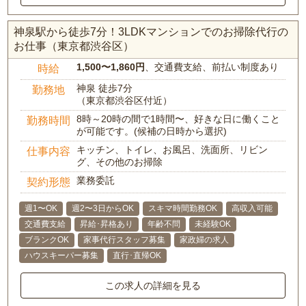
神泉駅から徒歩7分！3LDKマンションでのお掃除代行の
お仕事（東京都渋谷区）
1,500〜1,860円
、交通費支給、前払い制度あり
時給
神泉 徒歩7分
勤務地
（東京都渋谷区付近）
8時～20時の間で1時間〜、好きな日に働くこと
勤務時間
が可能です。(候補の日時から選択)
キッチン、トイレ、お風呂、洗面所、リビン
仕事内容
グ、その他のお掃除
業務委託
契約形態
週1〜OK
週2〜3日からOK
スキマ時間勤務OK
高収入可能
交通費支給
昇給･昇格あり
年齢不問
未経験OK
ブランクOK
家事代行スタッフ募集
家政婦の求人
ハウスキーパー募集
直行･直帰OK
この求人の詳細を見る