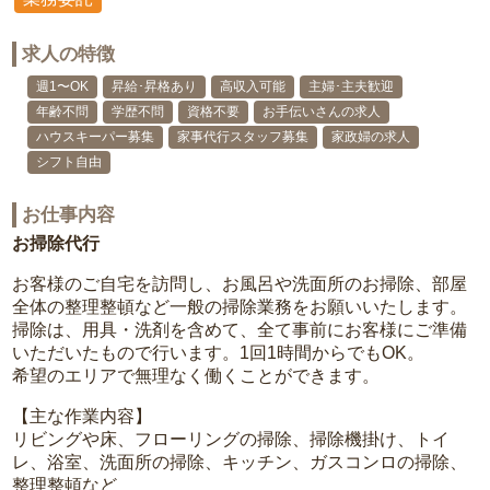
求人の特徴
週1〜OK
昇給･昇格あり
高収入可能
主婦･主夫歓迎
年齢不問
学歴不問
資格不要
お手伝いさんの求人
ハウスキーパー募集
家事代行スタッフ募集
家政婦の求人
シフト自由
お仕事内容
お掃除代行
お客様のご自宅を訪問し、お風呂や洗面所のお掃除、部屋
全体の整理整頓など一般の掃除業務をお願いいたします。
掃除は、用具・洗剤を含めて、全て事前にお客様にご準備
いただいたもので行います。1回1時間からでもOK。
希望のエリアで無理なく働くことができます。
【主な作業内容】
リビングや床、フローリングの掃除、掃除機掛け、トイ
レ、浴室、洗面所の掃除、キッチン、ガスコンロの掃除、
整理整頓など