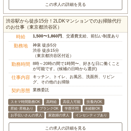
この求人の詳細を見る
渋谷駅から徒歩15分！2LDKマンションでのお掃除代行
のお仕事（東京都渋谷区）
1,500〜1,860円
、交通費支給、前払い制度あり
時給
神泉 徒歩5分
勤務地
渋谷 徒歩15分
（東京都渋谷区付近）
8時～20時の間で1時間〜、好きな日に働くこと
勤務時間
が可能です。(候補の日時から選択)
キッチン、トイレ、お風呂、洗面所、リビン
仕事内容
グ、その他のお掃除
業務委託
契約形態
スキマ時間勤務OK
高時給
高収入可能
扶養内OK
昇給･昇格あり
ブランクOK
学歴不問
未経験OK
お手伝いさんの求人
家政婦の求人
インセンティブあり
この求人の詳細を見る