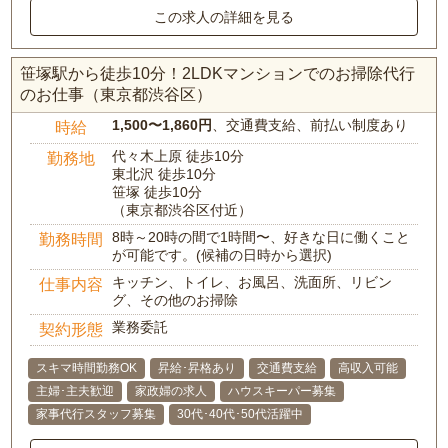
この求人の詳細を見る
笹塚駅から徒歩10分！2LDKマンションでのお掃除代行
のお仕事（東京都渋谷区）
1,500〜1,860円
、交通費支給、前払い制度あり
時給
代々木上原 徒歩10分
勤務地
東北沢 徒歩10分
笹塚 徒歩10分
（東京都渋谷区付近）
8時～20時の間で1時間〜、好きな日に働くこと
勤務時間
が可能です。(候補の日時から選択)
キッチン、トイレ、お風呂、洗面所、リビン
仕事内容
グ、その他のお掃除
業務委託
契約形態
スキマ時間勤務OK
昇給･昇格あり
交通費支給
高収入可能
主婦･主夫歓迎
家政婦の求人
ハウスキーパー募集
家事代行スタッフ募集
30代･40代･50代活躍中