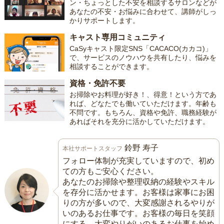
ン・ちょっとした不安を相談するサロンなどが
あなたの不安・お悩みに合わせて、講師がしっ
かりサポートします。
キャスト専用コミュニティ
CaSyキャスト限定SNS「CACACO(カカコ)」
で、サービスのノウハウを共有したり、悩みを
相談することができます。
資格・免許不要
お掃除やお料理が好き！、得意！という方であ
れば、どなたでも働いていただけます。年齢も
不問です。もちろん、資格や免許、職務経験が
あればそれを充分に活かしていただけます。
鈴野 寿子
本社サポートスタッフ
フォロー体制が充実していますので、初め
ての方もご安心ください。
あなたのお掃除や整理収納の経験やスキル
を存分に活かせます。お客様は家事にお困
りの方が多いので、大変感謝されるやりが
いのあるお仕事です。お客様の毎日を笑顔
にする、大変やりがいのあるお仕事を始め