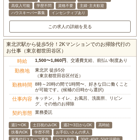
高収入可能
学歴不問
資格不要
主婦･主夫歓迎
ハウスキーパー募集
インセンティブあり
この求人の詳細を見る
東北沢駅から徒歩5分！2Kマンションでのお掃除代行の
お仕事（東京都世田谷区）
1,500〜1,860円
、交通費支給、前払い制度あり
時給
東北沢 徒歩5分
勤務地
（東京都世田谷区付近）
8時～20時の間で1時間〜、好きな日に働くこと
勤務時間
が可能です。(候補の日時から選択)
キッチン、トイレ、お風呂、洗面所、リビン
仕事内容
グ、その他のお掃除
業務委託
契約形態
週1〜OK
土日祝のみOK
週2〜3日からOK
高時給
扶養内OK
学歴不問
お手伝いさんの求人
家事代行スタッフ募集
シフト自由
30代･40代･50代活躍中