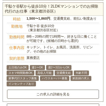
千駄ケ谷駅から徒歩10分！2LDKマンションでのお掃除
代行のお仕事（東京都渋谷区）
1,500〜1,860円
、交通費支給、前払い制度あり
時給
千駄ケ谷 徒歩10分
勤務地
（東京都渋谷区付近）
8時～20時の間で1時間〜、好きな日に働くこと
勤務時間
が可能です。(候補の日時から選択)
キッチン、トイレ、お風呂、洗面所、リビン
仕事内容
グ、その他のお掃除
業務委託
契約形態
土日祝のみOK
週1〜OK
週2〜3日からOK
スキマ時間勤務OK
高収入可能
交通費支給
年齢不問
家事代行スタッフ募集
ハウスキーパー募集
家政婦の求人
インセンティブあり
この求人の詳細を見る