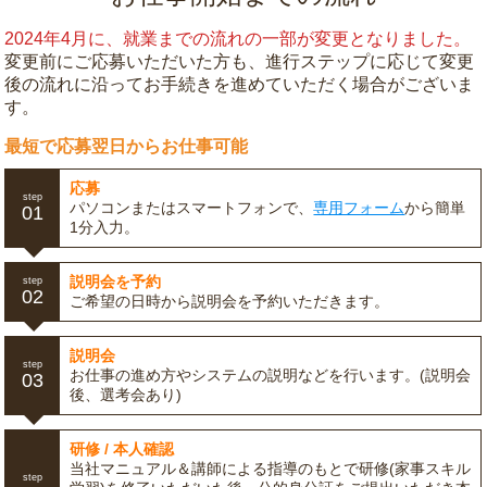
2024年4月に、就業までの流れの一部が変更となりました。
変更前にご応募いただいた方も、進行ステップに応じて変更
後の流れに沿ってお手続きを進めていただく場合がございま
す。
最短で応募翌日からお仕事可能
応募
step
パソコンまたはスマートフォンで、
専用フォーム
から簡単
01
1分入力。
説明会を予約
step
02
ご希望の日時から説明会を予約いただきます。
説明会
step
お仕事の進め方やシステムの説明などを行います。(説明会
03
後、選考会あり)
研修 / 本人確認
当社マニュアル＆講師による指導のもとで研修(家事スキル
step