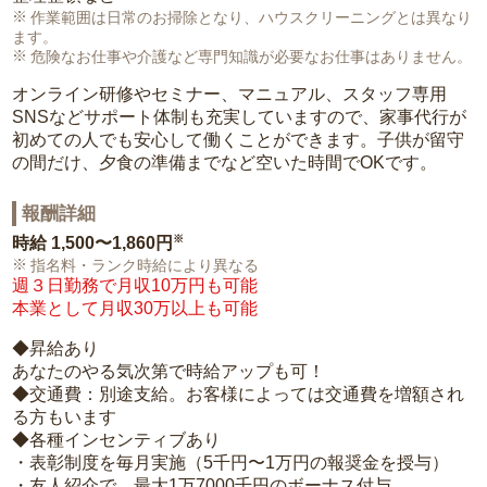
作業範囲は日常のお掃除となり、ハウスクリーニングとは異なり
ます。
危険なお仕事や介護など専門知識が必要なお仕事はありません。
オンライン研修やセミナー、マニュアル、スタッフ専用
SNSなどサポート体制も充実していますので、家事代行が
初めての人でも安心して働くことができます。子供が留守
の間だけ、夕食の準備までなど空いた時間でOKです。
報酬詳細
※
時給
1,500〜1,860円
指名料・ランク時給により異なる
週３日勤務で月収10万円も可能
本業として月収30万以上も可能
◆昇給あり
あなたのやる気次第で時給アップも可！
◆交通費：別途支給。お客様によっては交通費を増額され
る方もいます
◆各種インセンティブあり
・表彰制度を毎月実施（5千円〜1万円の報奨金を授与）
・友人紹介で、最大1万7000千円のボーナス付与