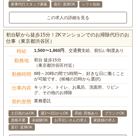
家事代行スタッフ募集
直行･直帰OK
シフト自由
この求人の詳細を見る
初台駅から徒歩15分！2Kマンションでのお掃除代行のお
仕事（東京都渋谷区）
1,500〜1,860円
、交通費支給、前払い制度あり
時給
初台 徒歩15分
勤務地
（東京都渋谷区付近）
8時～20時の間で1時間〜、好きな日に働くこと
勤務時間
が可能です。(候補の日時から選択)
キッチン、トイレ、お風呂、洗面所、リビン
仕事内容
グ、その他のお掃除
業務委託
契約形態
土日祝のみOK
週2〜3日からOK
昇給･昇格あり
ブランクOK
資格不要
未経験OK
お手伝いさんの求人
家政婦の求人
直行･直帰OK