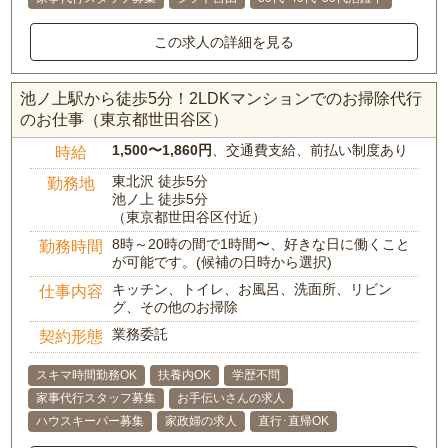
この求人の詳細を見る
池ノ上駅から徒歩5分！2LDKマンションでのお掃除代行
のお仕事（東京都世田谷区）
1,500〜1,860円
、交通費支給、前払い制度あり
時給
東北沢 徒歩5分
勤務地
池ノ上 徒歩5分
（東京都世田谷区付近）
8時～20時の間で1時間〜、好きな日に働くこと
勤務時間
が可能です。(候補の日時から選択)
キッチン、トイレ、お風呂、洗面所、リビン
仕事内容
グ、その他のお掃除
業務委託
契約形態
スキマ時間勤務OK
扶養内OK
学歴不問
家事代行スタッフ募集
お手伝いさんの求人
ハウスキーパー募集
家政婦の求人
直行･直帰OK