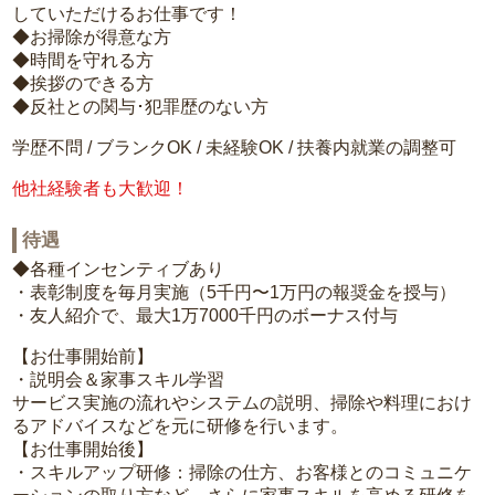
していただけるお仕事です！
◆お掃除が得意な方
◆時間を守れる方
◆挨拶のできる方
◆反社との関与･犯罪歴のない方
学歴不問 / ブランクOK / 未経験OK / 扶養内就業の調整可
他社経験者も大歓迎！
待遇
◆各種インセンティブあり
・表彰制度を毎月実施（5千円〜1万円の報奨金を授与）
・友人紹介で、最大1万7000千円のボーナス付与
【お仕事開始前】
・説明会＆家事スキル学習
サービス実施の流れやシステムの説明、掃除や料理におけ
るアドバイスなどを元に研修を行います。
【お仕事開始後】
・スキルアップ研修：掃除の仕方、お客様とのコミュニケ