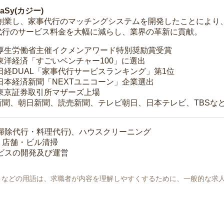
Sy(カジー)
年に創業し、家事代行のマッチングシステムを開発したことによ
代行のサービス料金を大幅に減らし、業界の革新に貢献。
 厚生労働省主催イクメンアワード特別奨励賞受賞
 東洋経済「すごいベンチャー100」に選出
 日経DUAL「家事代行サービスランキング」第1位
 日本経済新聞「NEXTユニコーン」企業選出
 東京証券取引所マザーズ上場
新聞、朝日新聞、読売新聞、テレビ朝日、日本テレビ、TBSな
掃除代行・料理代行)、ハウスクリーニング
・店舗・ビル清掃
ービスの開発及び運営
地」などの用語は、求職者が内容を理解しやすくするために、一般的な求