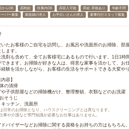
日からOK
高時給
扶養内OK
高収入可能
昇給･昇格あり
年齢不問
キーパー募集
家政婦の求人
お手伝いさんの求人
家事代行スタッフ募集
行
だいたお客様のご自宅を訪問し、お風呂や洗面所のお掃除、部
たします。
は洗剤も含めて、全てお客様宅にあるもので行います。1日1時
ができます。お掃除が好きな人は、得意な家事を活かして、お
事経験を活かしながら、お客様の生活をサポートできる大変や
業内容】
全体の清掃
グや子供部屋などの掃除機がけ、整理整頓、衣類などのお洗濯
のおそうじ
、キッチン、洗面所
は日常のお掃除となり、ハウスクリーニングとは異なります。
仕事や介護など専門知識が必要なお仕事はありません。
アドバイザーなどお掃除に関する資格をお持ちの方はもちろん