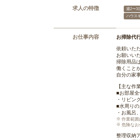
求人の特徴
週2〜3
ハウス
お仕事内容
お掃除代
依頼いた
お願いい
掃除用品
働くこと
自分の家
【主な作
■お部屋
・リビン
■水周り
・お風呂
作業範囲
危険なお
整理収納