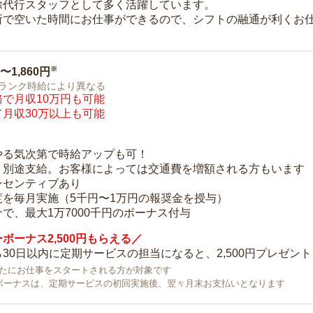
除代行スタッフとして多く活躍しています。
所で空いた時間にお仕事ができるので、シフトの融通が利くお
※
0〜1,860円
ランク時給により異なる
で月収10万円も可能
月収30万以上も可能
り
やる気次第で時給アップも可！
：別途支給。お客様によっては交通費を増額される方もいます
ンセンティブあり
度を毎月実施（5千円〜1万円の報奨金を授与）
で、最大1万7000千円のボーナス付与
ボーナス2,500円もらえる／
30日以内に定期サービスの担当になると、2,500円プレゼント
で新たにお仕事をスタートされる方が対象です
ボーナスは、定期サービスの初回実施後、翌々月末お支払いとなります