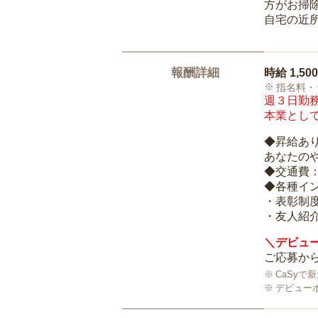
方がお掃
自宅の近
報酬詳細
時給
1,50
指名料・
週３日勤務
本業として
◆昇給あ
あなたの
◆交通費
◆各種イ
・表彰制
・友人紹介
＼デビュー
ご応募から
CaSy
デビュー