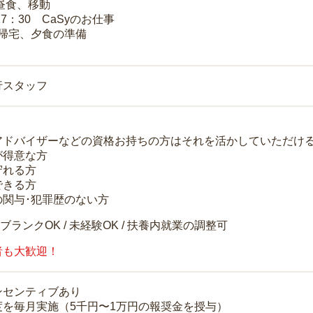
 昼食、移動
17：30 CaSyのお仕事
 帰宅、夕食の準備
行スタッフ
アドバイザーなどの資格お持ちの方はそれを活かしていただけ
が得意な方
守れる方
できる方
の関与･犯罪歴のない方
 ブランクOK / 未経験OK / 扶養内就業の調整可
者も大歓迎！
ンセンティブあり
度を毎月実施（5千円〜1万円の報奨金を授与）