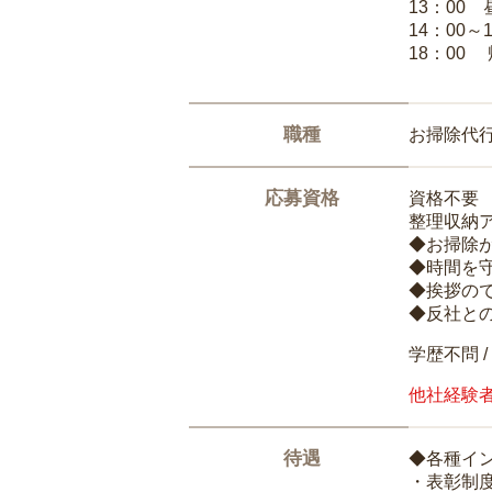
13：00
14：00～
18：00
職種
お掃除代
応募資格
資格不要
整理収納
◆お掃除
◆時間を
◆挨拶の
◆反社と
学歴不問 /
他社経験
待遇
◆各種イ
・表彰制