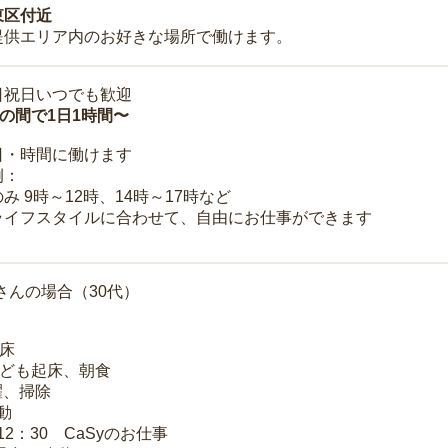
東区付近
提供エリア内のお好きな場所で働けます。
日祝日いつでも歓迎
時の間で1日1時間〜
日・時間に働けます
例：
み 9時～12時、14時～17時など
ライフスタイルに合わせて、自由にお仕事ができます
さんの場合（30代）
起床
子ども起床、朝食
洗濯、掃除
移動
～12：30 CaSyのお仕事