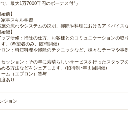
で、最大1万7000千円のボーナス付与
開始前】
＆家事スキル学習
実施の流れやシステムの説明、掃除や料理におけるアドバイス
開始後】
アップ研修：掃除の仕方、お客様とのコミュニケーションの取
す。(希望者のみ、随時開催)
サロン：時短料理や掃除のテクニックなど、様々なテーマや事例
トセッション：その年に素晴らしいサービスを行ったスタッフ
める方法などをシェアします。(招待制･年１回開催)
ォーム（エプロン）貸与
制度あり
マンション