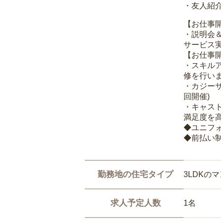
・友人紹介
【お仕事
・説明会
サービス
【お仕事
・スキル
修を行いま
・カジー
回開催)
・キャス
満足度を高
◆ユニフ
◆前払い
勤務地の住宅タイプ
3LDKの
求人予定人数
1名