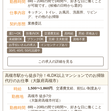
8時～20時の間で1時間〜、好きな日に働くこと
勤務時間
が可能です。(候補の日時から選択)
キッチン、トイレ、お風呂、洗面所、リビン
仕事内容
グ、その他のお掃除
業務委託
契約形態
週1〜OK
扶養内OK
交通費支給
高時給
昇給･昇格あり
未経験OK
ブランクOK
主婦･主夫歓迎
資格不要
お手伝いさんの求人
インセンティブあり
30代･40代･50代活躍中
この求人の詳細を見る
高槻市駅から徒歩7分！4LDK以上マンションでのお掃除
代行のお仕事（大阪府高槻市）
1,500〜1,860円
、交通費支給、前払い制度あり
時給
高槻市 徒歩7分
勤務地
（大阪府高槻市付近）
8時～20時の間で1時間〜、好きな日に働くこと
勤務時間