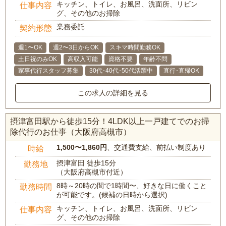
キッチン、トイレ、お風呂、洗面所、リビン
仕事内容
グ、その他のお掃除
業務委託
契約形態
週1〜OK
週2〜3日からOK
スキマ時間勤務OK
土日祝のみOK
高収入可能
資格不要
年齢不問
家事代行スタッフ募集
30代･40代･50代活躍中
直行･直帰OK
この求人の詳細を見る
摂津富田駅から徒歩15分！4LDK以上一戸建てでのお掃
除代行のお仕事（大阪府高槻市）
1,500〜1,860円
、交通費支給、前払い制度あり
時給
摂津富田 徒歩15分
勤務地
（大阪府高槻市付近）
8時～20時の間で1時間〜、好きな日に働くこと
勤務時間
が可能です。(候補の日時から選択)
キッチン、トイレ、お風呂、洗面所、リビン
仕事内容
グ、その他のお掃除