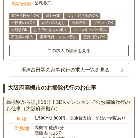
業務委託
契約形態
週2〜3日からOK
週1〜OK
スキマ時間勤務OK
土日祝のみOK
昇給･昇格あり
年齢不問
ブランクOK
未経験OK
お手伝いさんの求人
ハウスキーパー募集
家政婦の求人
家事代行スタッフ募集
直行･直帰OK
この求人の詳細を見る
摂津富田駅の家事代行の求人一覧を見る
大阪府高槻市のお掃除代行のお仕事
高槻駅から徒歩15分！3DKマンションでのお掃除代行の
お仕事（大阪府高槻市）
1,500〜1,860円
、交通費支給、前払い制度あり
時給
高槻市 徒歩7分
勤務地
高槻 徒歩15分