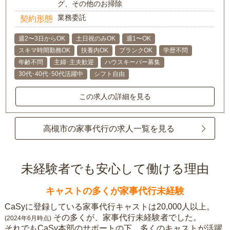
グ、その他のお掃除
業務委託
契約形態
週2〜3日からOK
土日祝のみOK
週1〜OK
スキマ時間勤務OK
扶養内OK
ブランクOK
学歴不問
年齢不問
主婦･主夫歓迎
ハウスキーパー募集
30代･40代･50代活躍中
シフト自由
この求人の詳細を見る
高槻市の家事代行の求人一覧を見る
未経験者でも安心して働ける理由
キャストの多くが家事代行未経験
CaSyに登録している家事代行キャストは20,000人以上。
その多くが、家事代行未経験者でした。
(2024年6月時点)
それでもCaSy本部のサポートの下、多くのキャストが活躍