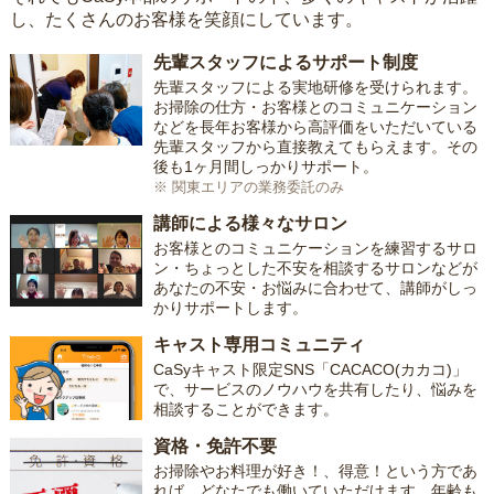
し、たくさんのお客様を笑顔にしています。
先輩スタッフによるサポート制度
先輩スタッフによる実地研修を受けられます。
お掃除の仕方・お客様とのコミュニケーション
などを長年お客様から高評価をいただいている
先輩スタッフから直接教えてもらえます。その
後も1ヶ月間しっかりサポート。
※ 関東エリアの業務委託のみ
講師による様々なサロン
お客様とのコミュニケーションを練習するサロ
ン・ちょっとした不安を相談するサロンなどが
あなたの不安・お悩みに合わせて、講師がしっ
かりサポートします。
キャスト専用コミュニティ
CaSyキャスト限定SNS「CACACO(カカコ)」
で、サービスのノウハウを共有したり、悩みを
相談することができます。
資格・免許不要
お掃除やお料理が好き！、得意！という方であ
れば、どなたでも働いていただけます。年齢も