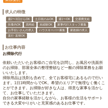
求人の特徴
週2〜3日からOK
土日祝のみOK
週1〜OK
交通費支給
扶養内OK
高時給
未経験OK
家事代行スタッフ募集
お手伝いさんの求人
ハウスキーパー募集
家政婦の求人
直行･直帰OK
お仕事内容
お掃除代行
依頼いただいたお客様のご自宅を訪問し、お風呂や洗面所
のお掃除、部屋全体の整理整頓など一般の掃除業務をお願
いいたします。
掃除用品は洗剤も含めて、全てお客様宅にあるもので行い
ます。1日1時間からでOK。希望のエリアで無理なく働くこ
とができます。お掃除が好きな人は、得意な家事を活かし
て、お仕事していただきます。
自分の家事経験を活かしながら、お客様の生活をサポート
できる大変やりがいと充実感のあるお仕事です。