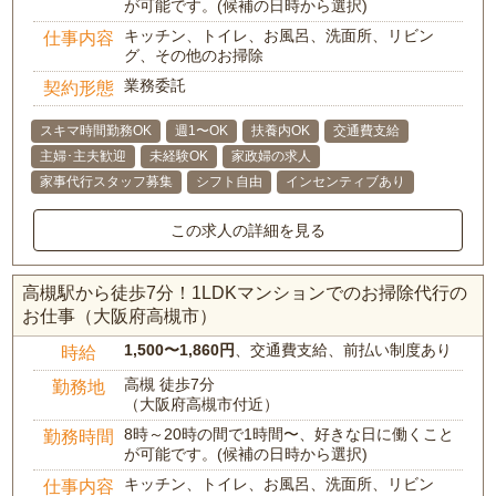
が可能です。(候補の日時から選択)
キッチン、トイレ、お風呂、洗面所、リビン
仕事内容
グ、その他のお掃除
業務委託
契約形態
スキマ時間勤務OK
週1〜OK
扶養内OK
交通費支給
主婦･主夫歓迎
未経験OK
家政婦の求人
家事代行スタッフ募集
シフト自由
インセンティブあり
この求人の詳細を見る
高槻駅から徒歩7分！1LDKマンションでのお掃除代行の
お仕事（大阪府高槻市）
1,500〜1,860円
、交通費支給、前払い制度あり
時給
高槻 徒歩7分
勤務地
（大阪府高槻市付近）
8時～20時の間で1時間〜、好きな日に働くこと
勤務時間
が可能です。(候補の日時から選択)
キッチン、トイレ、お風呂、洗面所、リビン
仕事内容