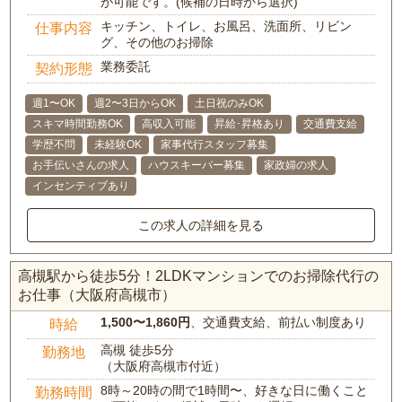
が可能です。(候補の日時から選択)
キッチン、トイレ、お風呂、洗面所、リビン
仕事内容
グ、その他のお掃除
業務委託
契約形態
週1〜OK
週2〜3日からOK
土日祝のみOK
スキマ時間勤務OK
高収入可能
昇給･昇格あり
交通費支給
学歴不問
未経験OK
家事代行スタッフ募集
お手伝いさんの求人
ハウスキーパー募集
家政婦の求人
インセンティブあり
この求人の詳細を見る
高槻駅から徒歩5分！2LDKマンションでのお掃除代行の
お仕事（大阪府高槻市）
1,500〜1,860円
、交通費支給、前払い制度あり
時給
高槻 徒歩5分
勤務地
（大阪府高槻市付近）
8時～20時の間で1時間〜、好きな日に働くこと
勤務時間