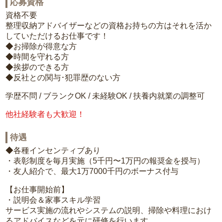
応募資格
資格不要
整理収納アドバイザーなどの資格お持ちの方はそれを活か
していただけるお仕事です！
◆お掃除が得意な方
◆時間を守れる方
◆挨拶のできる方
◆反社との関与･犯罪歴のない方
学歴不問 / ブランクOK / 未経験OK / 扶養内就業の調整可
他社経験者も大歓迎！
待遇
◆各種インセンティブあり
・表彰制度を毎月実施（5千円〜1万円の報奨金を授与）
・友人紹介で、最大1万7000千円のボーナス付与
【お仕事開始前】
・説明会＆家事スキル学習
サービス実施の流れやシステムの説明、掃除や料理におけ
るアドバイスなどを元に研修を行います。