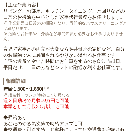
【主な作業内容】
リビング、お部屋、キッチン、ダイニング、水回りなどの
日常のお掃除を中心とした家事代行業務をお任せします。
作業範囲は日常のお掃除となり、専門的なハウスクリーニングと
は異なります。
危険なお仕事や、介護など専門知識が必要なお仕事はありませ
ん。
育児で家事との両立が大変な方や共働きの家庭など、自分
のお掃除で人に感謝されるやりがい溢れるお仕事です。
自宅の近所で空いた時間にお仕事をするのもOK。週1日、
平日だけ、土日のみなどシフトの融通が利くお仕事です。
報酬詳細
※
時給
1,500〜1,860円
指名料・ランク時給により異なる
週３日勤務で月収10万円も可能
本業として月収30万以上も可能
◆昇給あり
あなたのやる気次第で時給アップも可！
◆交通費：別途支給。お客様によっては交通費を増額され