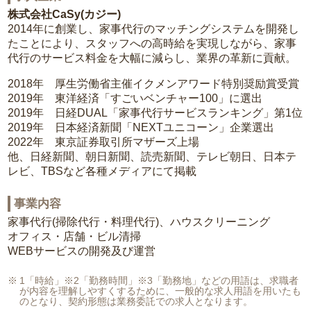
株式会社CaSy(カジー)
2014年に創業し、家事代行のマッチングシステムを開発し
たことにより、スタッフへの高時給を実現しながら、家事
代行のサービス料金を大幅に減らし、業界の革新に貢献。
2018年 厚生労働省主催イクメンアワード特別奨励賞受賞
2019年 東洋経済「すごいベンチャー100」に選出
2019年 日経DUAL「家事代行サービスランキング」第1位
2019年 日本経済新聞「NEXTユニコーン」企業選出
2022年 東京証券取引所マザーズ上場
他、日経新聞、朝日新聞、読売新聞、テレビ朝日、日本テ
レビ、TBSなど各種メディアにて掲載
事業内容
家事代行(掃除代行・料理代行)、ハウスクリーニング
オフィス・店舗・ビル清掃
WEBサービスの開発及び運営
1「時給」※2「勤務時間」※3「勤務地」などの用語は、求職者
が内容を理解しやすくするために、一般的な求人用語を用いたも
のとなり、契約形態は業務委託での求人となります。