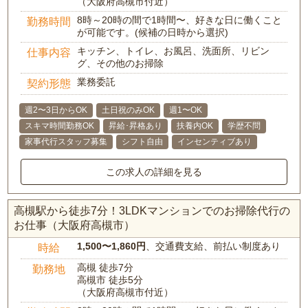
（大阪府高槻市付近）
8時～20時の間で1時間〜、好きな日に働くこと
勤務時間
が可能です。(候補の日時から選択)
キッチン、トイレ、お風呂、洗面所、リビン
仕事内容
グ、その他のお掃除
業務委託
契約形態
週2〜3日からOK
土日祝のみOK
週1〜OK
スキマ時間勤務OK
昇給･昇格あり
扶養内OK
学歴不問
家事代行スタッフ募集
シフト自由
インセンティブあり
この求人の詳細を見る
高槻駅から徒歩7分！3LDKマンションでのお掃除代行の
お仕事（大阪府高槻市）
1,500〜1,860円
、交通費支給、前払い制度あり
時給
高槻 徒歩7分
勤務地
高槻市 徒歩5分
（大阪府高槻市付近）