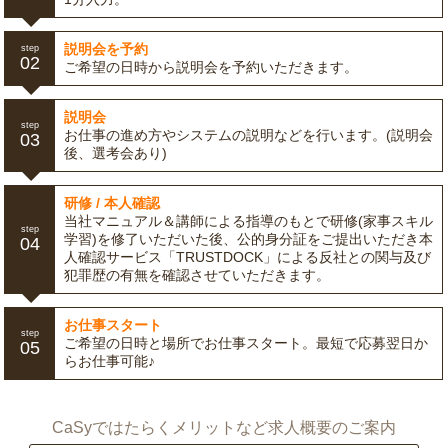
説明会を予約
step
02
ご希望の日時から説明会を予約いただきます。
説明会
step
お仕事の進め方やシステムの説明などを行います。(説明会
03
後、選考会あり)
研修 / 本人確認
当社マニュアル＆講師による指導のもとで研修(家事スキル
step
学習)を修了いただいた後、公的身分証をご提出いただき本
04
人確認サービス「TRUSTDOCK」による反社との関与及び
犯罪歴の有無を確認させていただきます。
お仕事スタート
step
ご希望の日時と場所でお仕事スタート。最短で応募翌日か
05
らお仕事可能♪
CaSyではたらくメリットなど求人概要のご案内