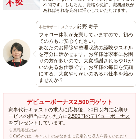
不問です。もちろん、資格や免許、職務経験が
あればそれを充分に活かしていただけます。
鈴野 寿子
本社サポートスタッフ
フォロー体制が充実していますので、初め
ての方もご安心ください。
あなたのお掃除や整理収納の経験やスキル
を存分に活かせます。お客様は家事にお困
りの方が多いので、大変感謝されるやりが
いのあるお仕事です。お客様の毎日を笑顔
にする、大変やりがいのあるお仕事を始め
ませんか？
デビューボーナス2,500円ゲット
家事代行キャストの求人に応募後、30日以内に定期サ
ービスの担当になった方に
2,500円のデビューボーナス
をプレゼント
しています。
業務委託のみ
CaSyでは、キャストのみなさまに安定的な収入を得ていただく