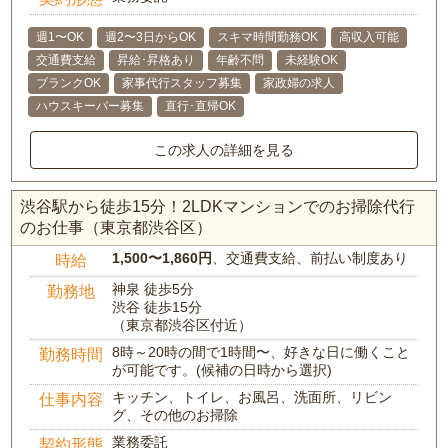
週1〜OK
週2〜3日からOK
スキマ時間勤務OK
高収入可能
交通費支給
昇給･昇格あり
年齢不問
未経験OK
ブランクOK
家事代行スタッフ募集
家政婦の求人
ハウスキーパー募集
直行･直帰OK
この求人の詳細を見る
渋谷駅から徒歩15分！2LDKマンションでのお掃除代行
のお仕事（東京都渋谷区）
1,500〜1,860円
、交通費支給、前払い制度あり
時給
神泉 徒歩5分
勤務地
渋谷 徒歩15分
（東京都渋谷区付近）
8時～20時の間で1時間〜、好きな日に働くこと
勤務時間
が可能です。(候補の日時から選択)
キッチン、トイレ、お風呂、洗面所、リビン
仕事内容
グ、その他のお掃除
業務委託
契約形態