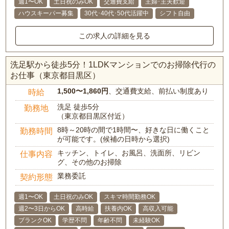
週1〜OK
土日祝のみOK
交通費支給
主婦･主夫歓迎
ハウスキーパー募集
30代･40代･50代活躍中
シフト自由
この求人の詳細を見る
洗足駅から徒歩5分！1LDKマンションでのお掃除代行の
お仕事（東京都目黒区）
1,500〜1,860円
、交通費支給、前払い制度あり
時給
洗足 徒歩5分
勤務地
（東京都目黒区付近）
8時～20時の間で1時間〜、好きな日に働くこと
勤務時間
が可能です。(候補の日時から選択)
キッチン、トイレ、お風呂、洗面所、リビン
仕事内容
グ、その他のお掃除
業務委託
契約形態
週1〜OK
土日祝のみOK
スキマ時間勤務OK
週2〜3日からOK
高時給
扶養内OK
高収入可能
ブランクOK
学歴不問
年齢不問
未経験OK