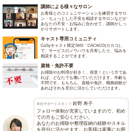
講師による様々なサロン
お客様とのコミュニケーションを練習するサロ
ン・ちょっとした不安を相談するサロンなどが
あなたの不安・お悩みに合わせて、講師がしっ
かりサポートします。
キャスト専用コミュニティ
CaSyキャスト限定SNS「CACACO(カカコ)」
で、サービスのノウハウを共有したり、悩みを
相談することができます。
資格・免許不要
お掃除やお料理が好き！、得意！という方であ
れば、どなたでも働いていただけます。年齢も
不問です。もちろん、資格や免許、職務経験が
あればそれを充分に活かしていただけます。
鈴野 寿子
本社サポートスタッフ
フォロー体制が充実していますので、初め
ての方もご安心ください。
あなたのお掃除や整理収納の経験やスキル
を存分に活かせます。お客様は家事にお困