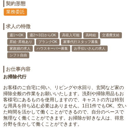
契約形態
業務委託
求人の特徴
週1〜OK
週2〜3日からOK
高収入可能
高時給
交通費支給
昇給･昇格あり
ブランクOK
家事代行スタッフ募集
家政婦の求人
ハウスキーパー募集
お手伝いさんの求人
シフト自由
お仕事内容
お掃除代行
お客様のご自宅に伺い、リビングや水回り、玄関など家の
掃除全般の作業をお願いいたします。洗剤や掃除用品もお
客様宅にあるものを使用しますので、キャストの方は特別
な用具を持ち込む必要はありません。1日1件でもOK。空い
た時間を活かして働くことができるので、自分のペースで
無理なく働くことができます。お掃除が好きな人は、得意
分野を生かして働くことができます。