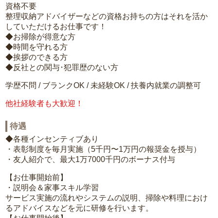
資格不要
整理収納アドバイザーなどの資格お持ちの方はそれを活か
していただけるお仕事です！
◆お掃除が得意な方
◆時間を守れる方
◆挨拶のできる方
◆反社との関与･犯罪歴のない方
学歴不問 / ブランクOK / 未経験OK / 扶養内就業の調整可
他社経験者も大歓迎！
待遇
◆各種インセンティブあり
・表彰制度を毎月実施（5千円〜1万円の報奨金を授与）
・友人紹介で、最大1万7000千円のボーナス付与
【お仕事開始前】
・説明会＆家事スキル学習
サービス実施の流れやシステムの説明、掃除や料理におけ
るアドバイスなどを元に研修を行います。