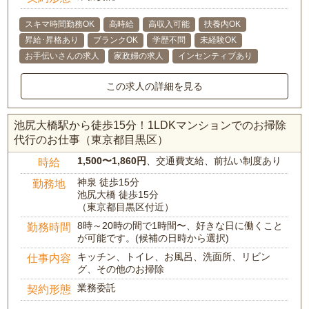
スキマ時間勤務OK
高時給
高収入可能
扶養内OK
昇給･昇格あり
ブランクOK
学歴不問
未経験OK
お手伝いさんの求人
家政婦の求人
インセンティブあり
この求人の詳細を見る
池尻大橋駅から徒歩15分！1LDKマンションでのお掃除
代行のお仕事（東京都目黒区）
1,500〜1,860円
、交通費支給、前払い制度あり
時給
神泉 徒歩15分
勤務地
池尻大橋 徒歩15分
（東京都目黒区付近）
8時～20時の間で1時間〜、好きな日に働くこと
勤務時間
が可能です。(候補の日時から選択)
キッチン、トイレ、お風呂、洗面所、リビン
仕事内容
グ、その他のお掃除
業務委託
契約形態