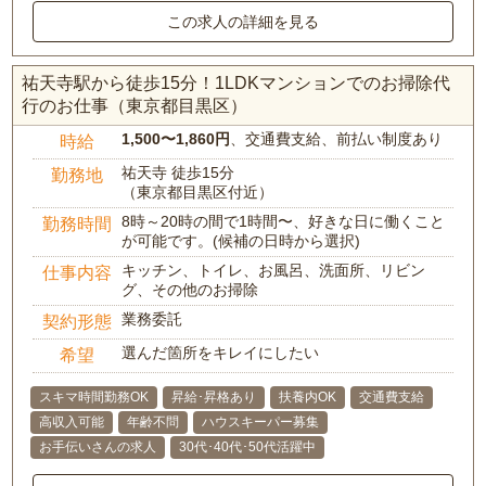
この求人の詳細を見る
祐天寺駅から徒歩15分！1LDKマンションでのお掃除代
行のお仕事（東京都目黒区）
1,500〜1,860円
、交通費支給、前払い制度あり
時給
祐天寺 徒歩15分
勤務地
（東京都目黒区付近）
8時～20時の間で1時間〜、好きな日に働くこと
勤務時間
が可能です。(候補の日時から選択)
キッチン、トイレ、お風呂、洗面所、リビン
仕事内容
グ、その他のお掃除
業務委託
契約形態
選んだ箇所をキレイにしたい
希望
スキマ時間勤務OK
昇給･昇格あり
扶養内OK
交通費支給
高収入可能
年齢不問
ハウスキーパー募集
お手伝いさんの求人
30代･40代･50代活躍中