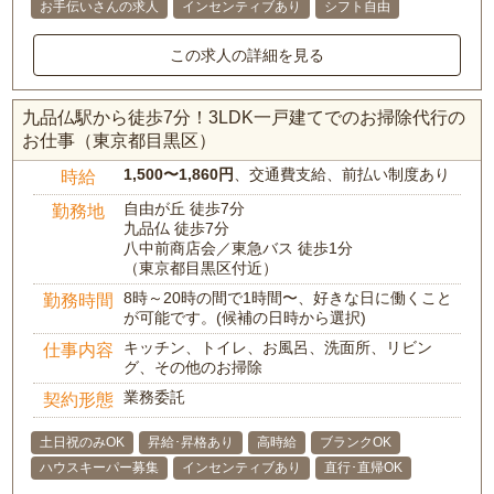
お手伝いさんの求人
インセンティブあり
シフト自由
この求人の詳細を見る
九品仏駅から徒歩7分！3LDK一戸建てでのお掃除代行の
お仕事（東京都目黒区）
1,500〜1,860円
、交通費支給、前払い制度あり
時給
自由が丘 徒歩7分
勤務地
九品仏 徒歩7分
八中前商店会／東急バス 徒歩1分
（東京都目黒区付近）
8時～20時の間で1時間〜、好きな日に働くこと
勤務時間
が可能です。(候補の日時から選択)
キッチン、トイレ、お風呂、洗面所、リビン
仕事内容
グ、その他のお掃除
業務委託
契約形態
土日祝のみOK
昇給･昇格あり
高時給
ブランクOK
ハウスキーパー募集
インセンティブあり
直行･直帰OK