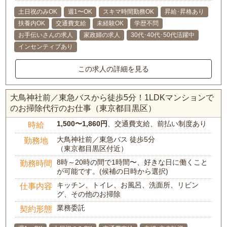
土日祝のみOK
週1〜OK
スキマ時間勤務OK
昇給･昇格あり
扶養内OK
交通費支給
未経験OK
学歴不問
お手伝いさんの求人
家政婦の求人
30代･40代･50代活躍中
インセンティブあり
この求人の詳細を見る
大鳥神社前／東急バスから徒歩5分！1LDKマンションで
のお掃除代行のお仕事（東京都目黒区）
1,500〜1,860円
、交通費支給、前払い制度あり
時給
大鳥神社前／東急バス 徒歩5分
勤務地
（東京都目黒区付近）
8時～20時の間で1時間〜、好きな日に働くこと
勤務時間
が可能です。(候補の日時から選択)
キッチン、トイレ、お風呂、洗面所、リビン
仕事内容
グ、その他のお掃除
業務委託
契約形態