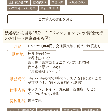
土日祝のみOK
扶養内OK
学歴不問
家政婦の求人
ハウスキーパー募集
直行･直帰OK
この求人の詳細を見る
渋谷駅から徒歩15分！2LDKマンションでのお掃除代行
のお仕事（東京都渋谷区）
1,500〜1,860円
、交通費支給、前払い制度あり
時給
神泉 徒歩10分
勤務地
渋谷 徒歩15分
東大裏／東京コミュニティバス 徒歩3分
代々木上原 バス33分
（東京都渋谷区付近）
8時～20時の間で1時間〜、好きな日に働くこと
勤務時間
が可能です。(候補の日時から選択)
キッチン、トイレ、お風呂、洗面所、リビン
仕事内容
グ、その他のお掃除
業務委託
契約形態
スキマ時間勤務OK
昇給･昇格あり
高収入可能
交通費支給