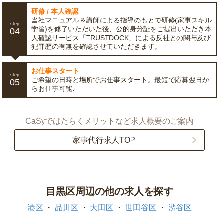
研修 / 本人確認
当社マニュアル＆講師による指導のもとで研修(家事スキル
step
学習)を修了いただいた後、公的身分証をご提出いただき本
04
人確認サービス「TRUSTDOCK」による反社との関与及び
犯罪歴の有無を確認させていただきます。
お仕事スタート
step
ご希望の日時と場所でお仕事スタート。最短で応募翌日か
05
らお仕事可能♪
CaSyではたらくメリットなど求人概要のご案内
家事代行求人TOP
目黒区周辺の他の求人を探す
港区
品川区
大田区
世田谷区
渋谷区