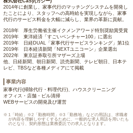
株式会社CaSy(カジー)
2014年に創業し、家事代行のマッチングシステムを開発し
たことにより、スタッフへの高時給を実現しながら、家事
代行のサービス料金を大幅に減らし、業界の革新に貢献。
2018年 厚生労働省主催イクメンアワード特別奨励賞受賞
2019年 東洋経済「すごいベンチャー100」に選出
2019年 日経DUAL「家事代行サービスランキング」第1位
2019年 日本経済新聞「NEXTユニコーン」企業選出
2022年 東京証券取引所マザーズ上場
他、日経新聞、朝日新聞、読売新聞、テレビ朝日、日本テ
レビ、TBSなど各種メディアにて掲載
事業内容
家事代行(掃除代行・料理代行)、ハウスクリーニング
オフィス・店舗・ビル清掃
WEBサービスの開発及び運営
1「時給」※2「勤務時間」※3「勤務地」などの用語は、求職者
が内容を理解しやすくするために、一般的な求人用語を用いたも
のとなり、契約形態は業務委託での求人となります。