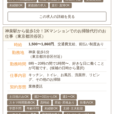
未経験OK
家政婦の求人
直行･直帰OK
この求人の詳細を見る
神泉駅から徒歩1分！1Kマンションでのお掃除代行のお
仕事（東京都渋谷区）
1,500〜1,860円
、交通費支給、前払い制度あり
時給
神泉 徒歩1分
勤務地
（東京都渋谷区付近）
8時～20時の間で1時間〜、好きな日に働くこと
勤務時間
が可能です。(候補の日時から選択)
キッチン、トイレ、お風呂、洗面所、リビン
仕事内容
グ、その他のお掃除
業務委託
契約形態
土日祝のみOK
週2〜3日からOK
週1〜OK
スキマ時間勤務OK
高時給
昇給･昇格あり
扶養内OK
学歴不問
年齢不問
未経験OK
主婦･主夫歓迎