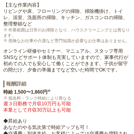
【主な作業内容】
リビングや床、フローリングの掃除、掃除機掛け、トイ
レ、浴室、洗面所の掃除、キッチン、ガスコンロの掃除、
整理整頓など
作業範囲は日常のお掃除となり、ハウスクリーニングとは異なり
ます。
危険なお仕事や介護など専門知識が必要なお仕事はありません。
オンライン研修やセミナー、マニュアル、スタッフ専用
SNSなどサポート体制も充実していますので、家事代行が
初めての人でも安心して働くことができます。子供が留守
の間だけ、夕食の準備までなど空いた時間でOKです。
報酬詳細
※
時給
1,500〜1,860円
指名料・ランク時給により異なる
週３日勤務で月収10万円も可能
本業として月収30万以上も可能
◆昇給あり
あなたのやる気次第で時給アップも可！
◆交通費：別途支給。お客様によっては交通費を増額され