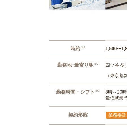
※1
時給
1,500〜1,
※2
勤務地･最寄り駅
四ツ谷 徒
（東京都
※3
勤務時間・シフト
8時～20
最低就業
契約形態
業務委託