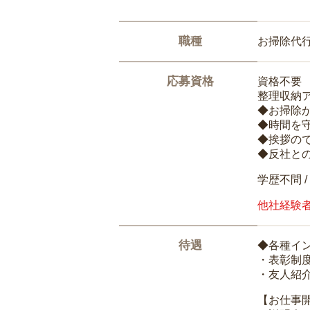
職種
お掃除代
応募資格
資格不要
整理収納
◆お掃除
◆時間を
◆挨拶の
◆反社と
学歴不問 /
他社経験
待遇
◆各種イ
・表彰制
・友人紹介
【お仕事