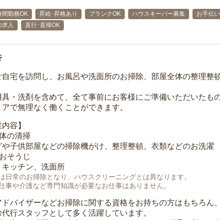
時間勤務OK
昇給･昇格あり
ブランクOK
ハウスキーパー募集
お手伝い
の求人
直行･直帰OK
行
ご自宅を訪問し、お風呂や洗面所のお掃除、部屋全体の整理整
用具・洗剤を含めて、全て事前にお客様にご準備いただいたもの
リアで無理なく働くことができます。
業内容】
全体の清掃
グや子供部屋などの掃除機がけ、整理整頓、衣類などのお洗濯
のおそうじ
、キッチン、洗面所
は日常のお掃除となり、ハウスクリーニングとは異なります。
仕事や介護など専門知識が必要なお仕事はありません。
アドバイザーなどお掃除に関する資格をお持ちの方はもちろん
除代行スタッフとして多く活躍しています。