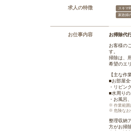
求人の特徴
スキマ
家政婦
お仕事内容
お掃除代
お客様の
す。
掃除は、
希望のエ
【主な作
■お部屋
・リビン
■水周り
・お風呂
作業範囲
危険なお
整理収納
方がお掃