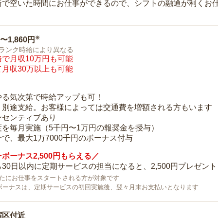
所で空いた時間にお仕事ができるので、シフトの融通が利くお
※
0〜1,860円
ランク時給により異なる
で月収10万円も可能
月収30万以上も可能
り
やる気次第で時給アップも可！
：別途支給。お客様によっては交通費を増額される方もいます
ンセンティブあり
度を毎月実施（5千円〜1万円の報奨金を授与）
で、最大1万7000千円のボーナス付与
ボーナス2,500円もらえる／
30日以内に定期サービスの担当になると、2,500円プレゼント
で新たにお仕事をスタートされる方が対象です
ボーナスは、定期サービスの初回実施後、翌々月末お支払いとなります
宿区付近