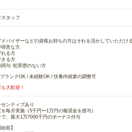
行スタッフ
アドバイザーなどの資格お持ちの方はそれを活かしていただけ
が得意な方
守れる方
できる方
の関与･犯罪歴のない方
 ブランクOK / 未経験OK / 扶養内就業の調整可
者も大歓迎！
ンセンティブあり
度を毎月実施（5千円〜1万円の報奨金を授与）
で、最大1万7000千円のボーナス付与
開始前】