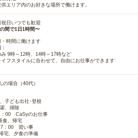
提供エリア内のお好きな場所で働けます。
日祝日いつでも歓迎
時の間で1日1時間〜
日・時間に働けます
例：
み 9時～12時、14時～17時など
ライフスタイルに合わせて、自由にお仕事ができます
んの場合（40代）
夫、子ども出社･登校
洗濯、掃除
2：00 CaSyのお仕事
 昼食、帰宅
17：00 習い事
 帰宅、夕食の準備