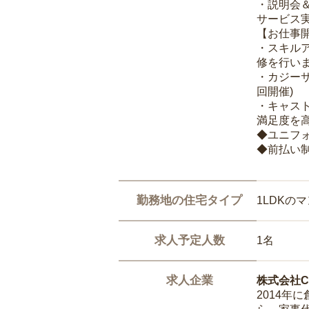
・説明会
サービス
【お仕事
・スキル
修を行いま
・カジー
回開催)
・キャス
満足度を高
◆ユニフ
◆前払い
勤務地の住宅タイプ
1LDKの
求人予定人数
1名
求人企業
株式会社Ca
2014