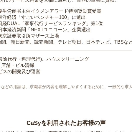
代行のサービス料金を大幅に減らし、業界の革新に貢献。
 厚生労働省主催イクメンアワード特別奨励賞受賞
 東洋経済「すごいベンチャー100」に選出
 日経DUAL「家事代行サービスランキング」第1位
 日本経済新聞「NEXTユニコーン」企業選出
 東京証券取引所マザーズ上場
新聞、朝日新聞、読売新聞、テレビ朝日、日本テレビ、TBSな
掃除代行・料理代行)、ハウスクリーニング
・店舗・ビル清掃
ービスの開発及び運営
地」などの用語は、求職者が内容を理解しやすくするために、一般的な求
CaSyを利用されたお客様の声