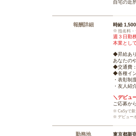
自宅の近
報酬詳細
時給
1,50
指名料・
週３日勤務
本業として
◆昇給あ
あなたの
◆交通費
◆各種イ
・表彰制
・友人紹介
＼デビュー
ご応募から
CaSy
デビュー
勤務地
東京都新