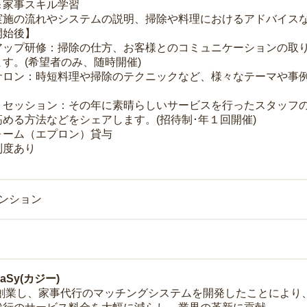
＆家事スキル学習
実施の流れやシステムの説明、掃除や料理におけるアドバイス
開始後】
アップ研修：掃除の仕方、お客様とのコミュニケーションの取
す。(希望者のみ、随時開催)
サロン：時短料理や掃除のテクニックなど、様々なテーマや事例
トセッション：その年に素晴らしいサービスを行ったスタッフ
める方法などをシェアします。(招待制･年１回開催)
ォーム（エプロン）貸与
制度あり
マンション
Sy(カジー)
年に創業し、家事代行のマッチングシステムを開発したことによ