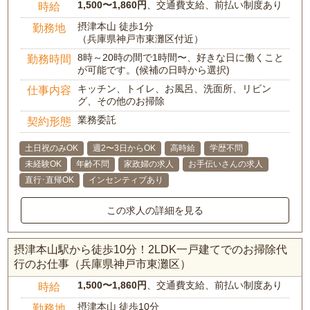
1,500〜1,860円
、交通費支給、前払い制度あり
時給
摂津本山 徒歩1分
勤務地
（兵庫県神戸市東灘区付近）
8時～20時の間で1時間〜、好きな日に働くこと
勤務時間
が可能です。(候補の日時から選択)
キッチン、トイレ、お風呂、洗面所、リビン
仕事内容
グ、その他のお掃除
業務委託
契約形態
土日祝のみOK
週2〜3日からOK
高時給
学歴不問
未経験OK
年齢不問
家政婦の求人
お手伝いさんの求人
直行･直帰OK
インセンティブあり
この求人の詳細を見る
摂津本山駅から徒歩10分！2LDK一戸建てでのお掃除代
行のお仕事（兵庫県神戸市東灘区）
1,500〜1,860円
、交通費支給、前払い制度あり
時給
摂津本山 徒歩10分
勤務地