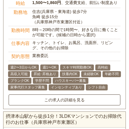
1,500〜1,860円
、交通費支給、前払い制度あり
時給
住吉(兵庫県・東海道) 徒歩7分
勤務地
魚崎 徒歩15分
（兵庫県神戸市東灘区付近）
8時～20時の間で1時間〜、好きな日に働くこと
勤務時間
が可能です。(候補の日時から選択)
キッチン、トイレ、お風呂、洗面所、リビン
仕事内容
グ、その他のお掃除
業務委託
契約形態
週2〜3日からOK
週1〜OK
スキマ時間勤務OK
高時給
高収入可能
昇給･昇格あり
扶養内OK
未経験OK
年齢不問
ブランクOK
学歴不問
ハウスキーパー募集
家事代行スタッフ募集
インセンティブあり
シフト自由
この求人の詳細を見る
摂津本山駅から徒歩1分！3LDKマンションでのお掃除代
行のお仕事（兵庫県神戸市東灘区）