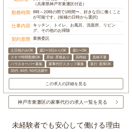
（兵庫県神戸市東灘区付近）
8時～20時の間で1時間〜、好きな日に働くこと
勤務時間
が可能です。(候補の日時から選択)
キッチン、トイレ、お風呂、洗面所、リビン
仕事内容
グ、その他のお掃除
業務委託
契約形態
土日祝のみOK
週2〜3日からOK
週1〜OK
スキマ時間勤務OK
昇給･昇格あり
高時給
資格不要
ハウスキーパー募集
家事代行スタッフ募集
直行･直帰OK
30代･40代･50代活躍中
この求人の詳細を見る
神戸市東灘区の家事代行の求人一覧を見る
未経験者でも安心して働ける理由