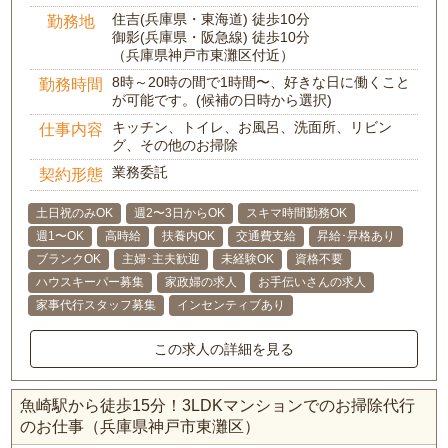
住吉(兵庫県・東海道) 徒歩10分
勤務地
御影(兵庫県・阪急線) 徒歩10分
（兵庫県神戸市東灘区付近）
8時～20時の間で1時間〜、好きな日に働くこと
勤務時間
が可能です。(候補の日時から選択)
キッチン、トイレ、お風呂、洗面所、リビン
仕事内容
グ、その他のお掃除
業務委託
契約形態
土日祝のみOK
週2〜3日からOK
スキマ時間勤務OK
週1〜OK
高時給
扶養内OK
交通費支給
昇給･昇格あり
ブランクOK
主婦･主夫歓迎
未経験OK
資格不要
ハウスキーパー募集
家政婦の求人
お手伝いさんの求人
家事代行スタッフ募集
インセンティブあり
この求人の詳細を見る
魚崎駅から徒歩15分！3LDKマンションでのお掃除代行
のお仕事（兵庫県神戸市東灘区）