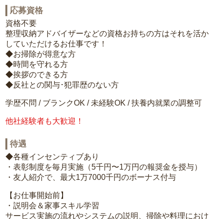
応募資格
資格不要
整理収納アドバイザーなどの資格お持ちの方はそれを活か
していただけるお仕事です！
◆お掃除が得意な方
◆時間を守れる方
◆挨拶のできる方
◆反社との関与･犯罪歴のない方
学歴不問 / ブランクOK / 未経験OK / 扶養内就業の調整可
他社経験者も大歓迎！
待遇
◆各種インセンティブあり
・表彰制度を毎月実施（5千円〜1万円の報奨金を授与）
・友人紹介で、最大1万7000千円のボーナス付与
【お仕事開始前】
・説明会＆家事スキル学習
サービス実施の流れやシステムの説明、掃除や料理におけ