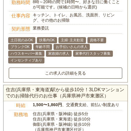
8時～20時の間で1時間〜、好きな日に働くこと
勤務時間
が可能です。(候補の日時から選択)
キッチン、トイレ、お風呂、洗面所、リビン
仕事内容
グ、その他のお掃除
業務委託
契約形態
土日祝のみOK
扶養内OK
主婦･主夫歓迎
資格不要
ブランクOK
年齢不問
お手伝いさんの求人
ハウスキーパー募集
家政婦の求人
家事代行スタッフ募集
インセンティブあり
この求人の詳細を見る
住吉(兵庫県・東海道)駅から徒歩10分！3LDKマンション
でのお掃除代行のお仕事（兵庫県神戸市東灘区）
1,500〜1,860円
、交通費支給、前払い制度あり
時給
住吉(兵庫県・阪神線) 徒歩5分
勤務地
住吉(兵庫県・東海道) 徒歩10分
御影(兵庫県・阪神線) 徒歩10分
（兵庫県神戸市東灘区付近）