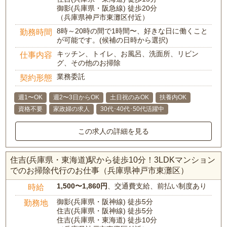
御影(兵庫県・阪急線) 徒歩20分
（兵庫県神戸市東灘区付近）
8時～20時の間で1時間〜、好きな日に働くこと
勤務時間
が可能です。(候補の日時から選択)
キッチン、トイレ、お風呂、洗面所、リビン
仕事内容
グ、その他のお掃除
業務委託
契約形態
週1〜OK
週2〜3日からOK
土日祝のみOK
扶養内OK
資格不要
家政婦の求人
30代･40代･50代活躍中
この求人の詳細を見る
住吉(兵庫県・東海道)駅から徒歩10分！3LDKマンション
でのお掃除代行のお仕事（兵庫県神戸市東灘区）
1,500〜1,860円
、交通費支給、前払い制度あり
時給
御影(兵庫県・阪神線) 徒歩5分
勤務地
住吉(兵庫県・阪神線) 徒歩5分
住吉(兵庫県・東海道) 徒歩10分