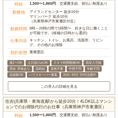
1,500〜1,860円
、交通費支給、前払い制度あり
時給
アイランドセンター 徒歩10分
勤務地
マリンパーク 徒歩10分
（兵庫県神戸市東灘区付近）
8時～20時の間で1時間〜、好きな日に働くこと
勤務時間
が可能です。(候補の日時から選択)
キッチン、トイレ、お風呂、洗面所、リビン
仕事内容
グ、その他のお掃除
業務委託
契約形態
週1〜OK
土日祝のみOK
スキマ時間勤務OK
高収入可能
昇給･昇格あり
高時給
資格不要
学歴不問
年齢不問
未経験OK
ハウスキーパー募集
30代･40代･50代活躍中
この求人の詳細を見る
住吉(兵庫県・東海道)駅から徒歩10分！4LDK以上マンシ
ョンでのお掃除代行のお仕事（兵庫県神戸市東灘区）
1,500〜1,860円
、交通費支給、前払い制度あり
時給