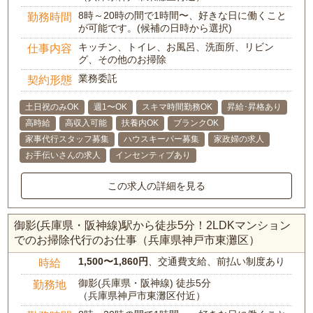
8時～20時の間で1時間〜、好きな日に働くこと
勤務時間
が可能です。(候補の日時から選択)
キッチン、トイレ、お風呂、洗面所、リビン
仕事内容
グ、その他のお掃除
業務委託
契約形態
土日祝のみOK
週1〜OK
スキマ時間勤務OK
昇給･昇格あり
高時給
高収入可能
扶養内OK
ブランクOK
家事代行スタッフ募集
ハウスキーパー募集
家政婦の求人
お手伝いさんの求人
インセンティブあり
この求人の詳細を見る
御影(兵庫県・阪神線)駅から徒歩5分！2LDKマンション
でのお掃除代行のお仕事（兵庫県神戸市東灘区）
1,500〜1,860円
、交通費支給、前払い制度あり
時給
御影(兵庫県・阪神線) 徒歩5分
勤務地
（兵庫県神戸市東灘区付近）