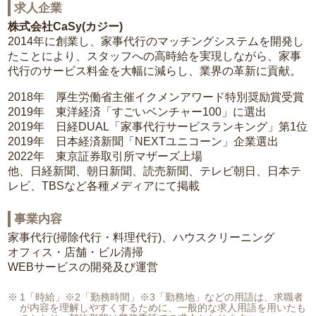
求人企業
株式会社CaSy(カジー)
2014年に創業し、家事代行のマッチングシステムを開発し
たことにより、スタッフへの高時給を実現しながら、家事
代行のサービス料金を大幅に減らし、業界の革新に貢献。
2018年 厚生労働省主催イクメンアワード特別奨励賞受賞
2019年 東洋経済「すごいベンチャー100」に選出
2019年 日経DUAL「家事代行サービスランキング」第1位
2019年 日本経済新聞「NEXTユニコーン」企業選出
2022年 東京証券取引所マザーズ上場
他、日経新聞、朝日新聞、読売新聞、テレビ朝日、日本テ
レビ、TBSなど各種メディアにて掲載
事業内容
家事代行(掃除代行・料理代行)、ハウスクリーニング
オフィス・店舗・ビル清掃
WEBサービスの開発及び運営
1「時給」※2「勤務時間」※3「勤務地」などの用語は、求職者
が内容を理解しやすくするために、一般的な求人用語を用いたも