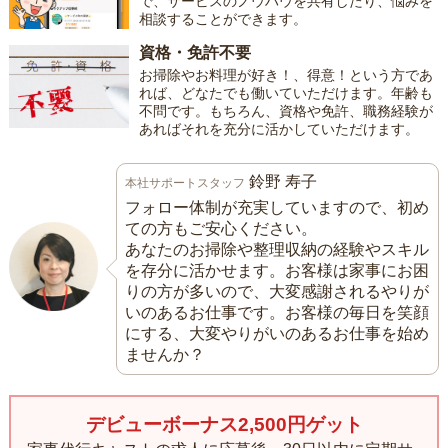
で、サービスのノウハウを共有したり、悩みを
相談することができます。
資格・免許不要
お掃除やお料理が好き！、得意！という方であ
れば、どなたでも働いていただけます。年齢も
不問です。もちろん、資格や免許、職務経験が
あればそれを充分に活かしていただけます。
鈴野 寿子
本社サポートスタッフ
フォロー体制が充実していますので、初め
ての方もご安心ください。
あなたのお掃除や整理収納の経験やスキル
を存分に活かせます。お客様は家事にお困
りの方が多いので、大変感謝されるやりが
いのあるお仕事です。お客様の毎日を笑顔
にする、大変やりがいのあるお仕事を始め
ませんか？
デビューボーナス2,500円ゲット