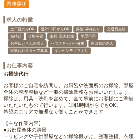
業務委託
求人の特徴
土日祝のみOK
週2〜3日からOK
昇給･昇格あり
交通費支給
高時給
資格不要
主婦･主夫歓迎
学歴不問
お手伝いさんの求人
ハウスキーパー募集
家政婦の求人
家事代行スタッフ募集
インセンティブあり
お仕事内容
お掃除代行
お客様のご自宅を訪問し、お風呂や洗面所のお掃除、部屋
全体の整理整頓など一般の掃除業務をお願いいたします。
掃除は、用具・洗剤を含めて、全て事前にお客様にご準備
いただいたもので行います。1回1時間からでもOK。
希望のエリアで無理なく働くことができます。
【主な作業内容】
■お部屋全体の清掃
・リビングや子供部屋などの掃除機がけ、整理整頓、衣類