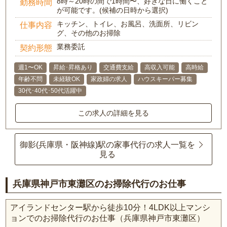
8時～20時の間で1時間〜、好きな日に働くこと
勤務時間
が可能です。(候補の日時から選択)
キッチン、トイレ、お風呂、洗面所、リビン
仕事内容
グ、その他のお掃除
業務委託
契約形態
週1〜OK
昇給･昇格あり
交通費支給
高収入可能
高時給
年齢不問
未経験OK
家政婦の求人
ハウスキーパー募集
30代･40代･50代活躍中
この求人の詳細を見る
御影(兵庫県・阪神線)駅の家事代行の求人一覧を
見る
兵庫県神戸市東灘区のお掃除代行のお仕事
アイランドセンター駅から徒歩10分！4LDK以上マンシ
ョンでのお掃除代行のお仕事（兵庫県神戸市東灘区）