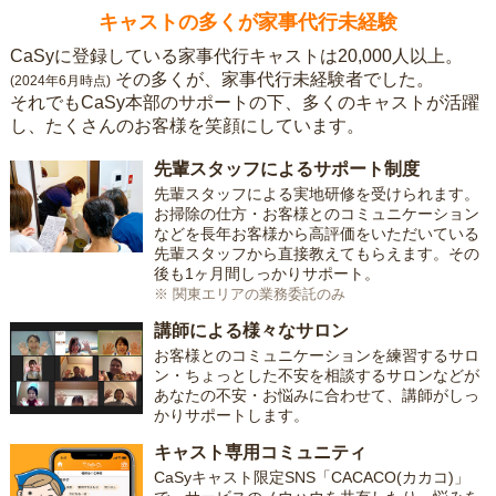
キャストの多くが家事代行未経験
CaSyに登録している家事代行キャストは20,000人以上。
その多くが、家事代行未経験者でした。
(2024年6月時点)
それでもCaSy本部のサポートの下、多くのキャストが活躍
し、たくさんのお客様を笑顔にしています。
先輩スタッフによるサポート制度
先輩スタッフによる実地研修を受けられます。
お掃除の仕方・お客様とのコミュニケーション
などを長年お客様から高評価をいただいている
先輩スタッフから直接教えてもらえます。その
後も1ヶ月間しっかりサポート。
※ 関東エリアの業務委託のみ
講師による様々なサロン
お客様とのコミュニケーションを練習するサロ
ン・ちょっとした不安を相談するサロンなどが
あなたの不安・お悩みに合わせて、講師がしっ
かりサポートします。
キャスト専用コミュニティ
CaSyキャスト限定SNS「CACACO(カカコ)」