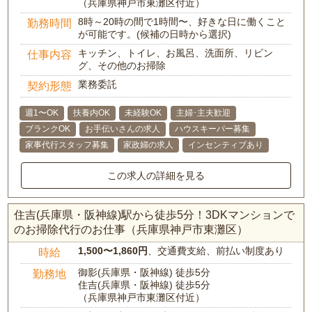
（兵庫県神戸市東灘区付近）
8時～20時の間で1時間〜、好きな日に働くこと
勤務時間
が可能です。(候補の日時から選択)
キッチン、トイレ、お風呂、洗面所、リビン
仕事内容
グ、その他のお掃除
業務委託
契約形態
週1〜OK
扶養内OK
未経験OK
主婦･主夫歓迎
ブランクOK
お手伝いさんの求人
ハウスキーパー募集
家事代行スタッフ募集
家政婦の求人
インセンティブあり
この求人の詳細を見る
住吉(兵庫県・阪神線)駅から徒歩5分！3DKマンションで
のお掃除代行のお仕事（兵庫県神戸市東灘区）
1,500〜1,860円
、交通費支給、前払い制度あり
時給
御影(兵庫県・阪神線) 徒歩5分
勤務地
住吉(兵庫県・阪神線) 徒歩5分
（兵庫県神戸市東灘区付近）