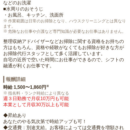
などのお洗濯
■水周りのおそうじ
・お風呂、キッチン、洗面所
作業範囲は日常のお掃除となり、ハウスクリーニングとは異なり
ます。
危険なお仕事や介護など専門知識が必要なお仕事はありません。
整理収納アドバイザーなどお掃除に関する資格をお持ちの
方はもちろん、資格や経験がなくてもお掃除が好きな方が
お掃除代行スタッフとして多く活躍しています。
自宅の近所で空いた時間にお仕事ができるので、シフトの
融通が利くお仕事です。
報酬詳細
※
時給
1,500〜1,860円
指名料・ランク時給により異なる
週３日勤務で月収10万円も可能
本業として月収30万以上も可能
◆昇給あり
あなたのやる気次第で時給アップも可！
◆交通費：別途支給。お客様によっては交通費を増額され