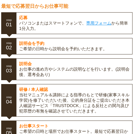
最短で応募翌日からお仕事可能
応募
step
パソコンまたはスマートフォンで、
専用フォーム
から簡単
01
1分入力。
説明会を予約
step
02
ご希望の日時から説明会を予約いただきます。
説明会
step
お仕事の進め方やシステムの説明などを行います。(説明会
03
後、選考会あり)
研修 / 本人確認
当社マニュアル＆講師による指導のもとで研修(家事スキル
step
学習)を修了いただいた後、公的身分証をご提出いただき本
04
人確認サービス「TRUSTDOCK」による反社との関与及び
犯罪歴の有無を確認させていただきます。
お仕事スタート
step
ご希望の日時と場所でお仕事スタート。最短で応募翌日か
05