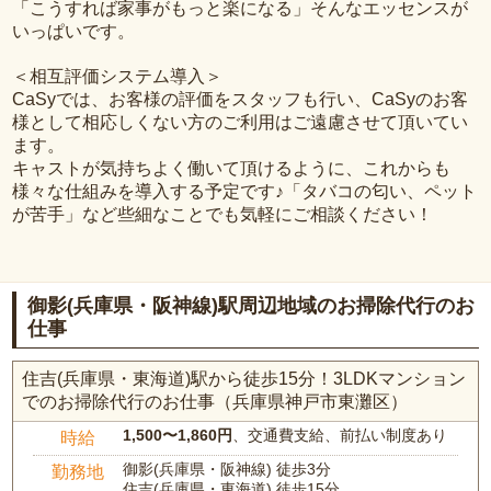
「こうすれば家事がもっと楽になる」そんなエッセンスが
いっぱいです。
＜相互評価システム導入＞
CaSyでは、お客様の評価をスタッフも行い、CaSyのお客
様として相応しくない方のご利用はご遠慮させて頂いてい
ます。
キャストが気持ちよく働いて頂けるように、これからも
様々な仕組みを導入する予定です♪「タバコの匂い、ペット
が苦手」など些細なことでも気軽にご相談ください！
御影(兵庫県・阪神線)駅周辺地域のお掃除代行のお
仕事
住吉(兵庫県・東海道)駅から徒歩15分！3LDKマンション
でのお掃除代行のお仕事（兵庫県神戸市東灘区）
1,500〜1,860円
、交通費支給、前払い制度あり
時給
御影(兵庫県・阪神線) 徒歩3分
勤務地
住吉(兵庫県・東海道) 徒歩15分