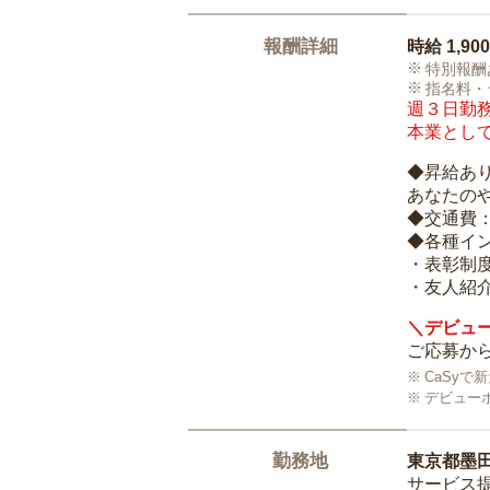
報酬詳細
時給
1,90
特別報酬
指名料・
週３日勤務
本業として
◆昇給あ
あなたの
◆交通費
◆各種イ
・表彰制
・友人紹介
＼デビュー
ご応募から
CaSy
デビュー
勤務地
東京都墨
サービス