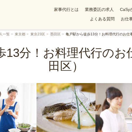
家事代行とは
業務委託の求人
CaS
よくある質問
お仕事
人一覧
東京都
東京23区
墨田区
亀戸駅から徒歩13分！お料理代行のお仕
歩13分！お料理代行のお
田区）