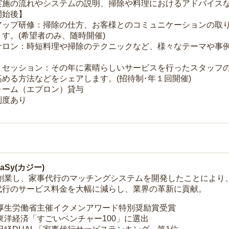
実施の流れやシステムの説明、掃除や料理におけるアドバイス
開始後】
アップ研修：掃除の仕方、お客様とのコミュニケーションの取
す。(希望者のみ、随時開催)
サロン：時短料理や掃除のテクニックなど、様々なテーマや事例
トセッション：その年に素晴らしいサービスを行ったスタッフ
める方法などをシェアします。(招待制･年１回開催)
ォーム（エプロン）貸与
制度あり
Sy(カジー)
年に創業し、家事代行のマッチングシステムを開発したことによ
代行のサービス料金を大幅に減らし、業界の革新に貢献。
 厚生労働省主催イクメンアワード特別奨励賞受賞
 東洋経済「すごいベンチャー100」に選出