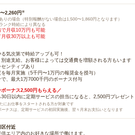
※
0〜2,260円
ありの場合（特別報酬がない場合は1,500〜1,860円となります）
ランク時給により異なる
で月収10万円も可能
月収30万以上も可能
り
やる気次第で時給アップも可！
：別途支給。お客様によっては交通費を増額される方もいます
ンセンティブあり
度を毎月実施（5千円〜1万円の報奨金を授与）
で、最大1万7000千円のボーナス付与
ボーナス2,500円もらえる／
30日以内に定期サービスの担当になると、2,500円プレゼント
で新たにお仕事をスタートされる方が対象です
ボーナスは、定期サービスの初回実施後、翌々月末お支払いとなります
田区付近
提供エリア内のお好きな場所で働けます。