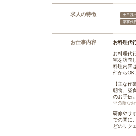
求人の特徴
土日祝の
家事代
お仕事内容
お料理代
お料理代
宅を訪問
料理内容
件からO
【主な作
朝食、昼
のお手伝
危険なお
研修やサ
での間に
どのリク