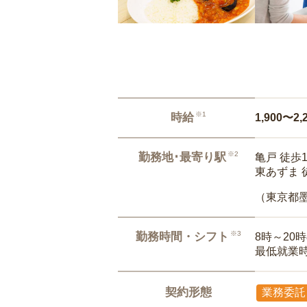
※1
時給
1,900〜2,
※2
勤務地･最寄り駅
亀戸 徒歩
東あずま 
（東京都
※3
勤務時間・シフト
8時～20
最低就業
契約形態
業務委託