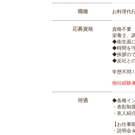
職種
お料理代
応募資格
資格不要
栄養士、
◆衛生面
◆時間を
◆挨拶の
◆反社と
学歴不問 /
他社経験
待遇
◆各種イ
・表彰制
・友人紹介
【お仕事
・説明会