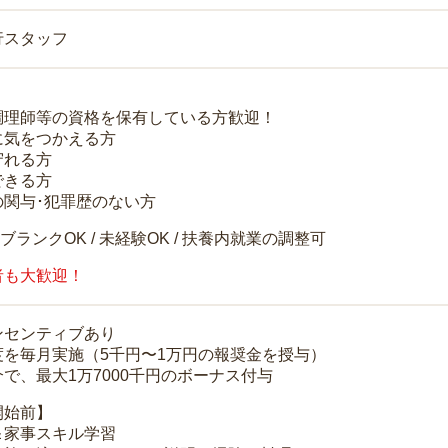
行スタッフ
調理師等の資格を保有している方歓迎！
に気をつかえる方
守れる方
できる方
の関与･犯罪歴のない方
 ブランクOK / 未経験OK / 扶養内就業の調整可
者も大歓迎！
ンセンティブあり
度を毎月実施（5千円〜1万円の報奨金を授与）
で、最大1万7000千円のボーナス付与
開始前】
＆家事スキル学習