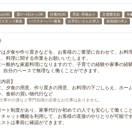
みOK
週2〜3日からOK
扶養内OK
昇給･昇格あり
交通費支給
年
行スタッフ募集
ハウスキーパー募集
お手伝いさんの求人
家政婦の求人
行
行は夕食や作り置きなどを、お客様のご要望に合わせて、お料
し、料理に関する作業をお願いいたします。
は一般的な家庭料理になりますので、子育ての経験や家事の経験
K。自分のペースで無理なく働くことができます。
業内容】
食、夕食の用意、作り置きの用意、お料理の下ごしらえ、ホー
い、食材の買い物代行など
仕事や介護など専門知識が必要なお仕事はありません。
ポート制度があり、家事代行が初めての人でも安心して働くこ
、チャット機能を利用して、お客様の直接のやりとりが可能で
エストは事前に確認ができます。