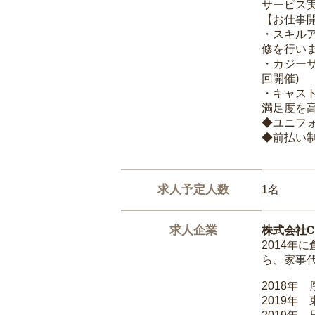
サービス
【お仕事
・スキル
修を行いま
・カジー
回開催)
・キャス
満足度を高
◆ユニフ
◆前払い
求人予定人数
1名
求人企業
株式会社Ca
2014
ら、家事
2018年
2019年