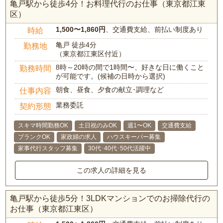
亀戸駅から徒歩4分！お料理代行のお仕事（東京都江東
区）
1,500〜1,860円
、交通費支給、前払い制度あり
時給
亀戸 徒歩4分
勤務地
（東京都江東区付近）
8時～20時の間で1時間〜、好きな日に働くこと
勤務時間
が可能です。(候補の日時から選択)
朝食、昼食、夕食の献立･調理など
仕事内容
業務委託
契約形態
スキマ時間勤務OK
土日祝のみOK
週1〜OK
交通費支給
ブランクOK
家政婦の求人
ハウスキーパー募集
家事代行スタッフ募集
30代･40代･50代活躍中
この求人の詳細を見る
亀戸駅から徒歩5分！3LDKマンションでのお掃除代行の
お仕事（東京都江東区）