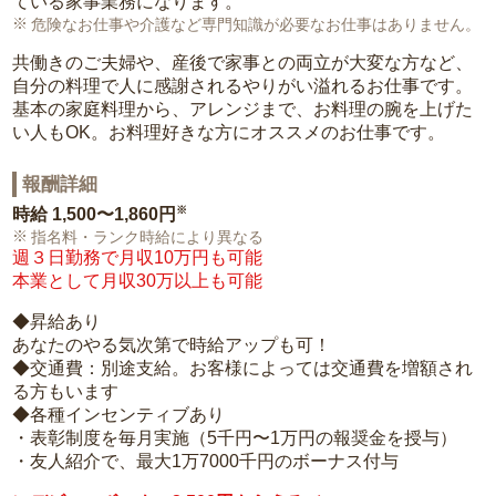
ている家事業務になります。
危険なお仕事や介護など専門知識が必要なお仕事はありません。
共働きのご夫婦や、産後で家事との両立が大変な方など、
自分の料理で人に感謝されるやりがい溢れるお仕事です。
基本の家庭料理から、アレンジまで、お料理の腕を上げた
い人もOK。お料理好きな方にオススメのお仕事です。
報酬詳細
※
時給
1,500〜1,860円
指名料・ランク時給により異なる
週３日勤務で月収10万円も可能
本業として月収30万以上も可能
◆昇給あり
あなたのやる気次第で時給アップも可！
◆交通費：別途支給。お客様によっては交通費を増額され
る方もいます
◆各種インセンティブあり
・表彰制度を毎月実施（5千円〜1万円の報奨金を授与）
・友人紹介で、最大1万7000千円のボーナス付与