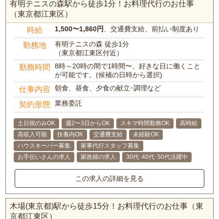
有明テニスの森駅から徒歩1分！お料理代行のお仕事
（東京都江東区）
1,500〜1,860円
、交通費支給、前払い制度あり
時給
有明テニスの森 徒歩1分
勤務地
（東京都江東区付近）
8時～20時の間で1時間〜、好きな日に働くこと
勤務時間
が可能です。(候補の日時から選択)
朝食、昼食、夕食の献立･調理など
仕事内容
業務委託
契約形態
土日祝のみOK
週2〜3日からOK
スキマ時間勤務OK
高時給
高収入可能
扶養内OK
交通費支給
未経験OK
ハウスキーパー募集
家事代行スタッフ募集
お手伝いさんの求人
家政婦の求人
30代･40代･50代活躍中
この求人の詳細を見る
木場(東京都)駅から徒歩15分！お料理代行のお仕事（東
京都江東区）