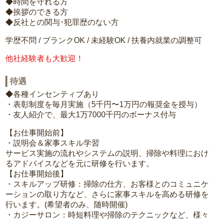
◆時間を守れる方
◆挨拶のできる方
◆反社との関与･犯罪歴のない方
学歴不問 / ブランクOK / 未経験OK / 扶養内就業の調整可
他社経験者も大歓迎！
待遇
◆各種インセンティブあり
・表彰制度を毎月実施（5千円〜1万円の報奨金を授与）
・友人紹介で、最大1万7000千円のボーナス付与
【お仕事開始前】
・説明会＆家事スキル学習
サービス実施の流れやシステムの説明、掃除や料理におけ
るアドバイスなどを元に研修を行います。
【お仕事開始後】
・スキルアップ研修：掃除の仕方、お客様とのコミュニケ
ーションの取り方など、さらに家事スキルを高める研修を
行います。(希望者のみ、随時開催)
・カジーサロン：時短料理や掃除のテクニックなど、様々