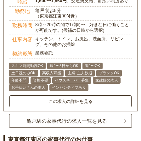
1,500〜1,860円
、交通費支給、前払い制度あり
時給
亀戸 徒歩5分
勤務地
（東京都江東区付近）
8時～20時の間で1時間〜、好きな日に働くこと
勤務時間
が可能です。(候補の日時から選択)
キッチン、トイレ、お風呂、洗面所、リビン
仕事内容
グ、その他のお掃除
業務委託
契約形態
スキマ時間勤務OK
週2〜3日からOK
週1〜OK
土日祝のみOK
高収入可能
主婦･主夫歓迎
ブランクOK
年齢不問
資格不要
ハウスキーパー募集
家政婦の求人
お手伝いさんの求人
インセンティブあり
この求人の詳細を見る
亀戸駅の家事代行の求人一覧を見る
東京都江東区の家事代行のお仕事