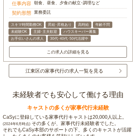
朝食、昼食、夕食の献立･調理など
仕事内容
業務委託
契約形態
スキマ時間勤務OK
昇給･昇格あり
高時給
年齢不問
未経験OK
主婦･主夫歓迎
ハウスキーパー募集
お手伝いさんの求人
30代･40代･50代活躍中
この求人の詳細を見る
江東区の家事代行の求人一覧を見る
未経験者でも安心して働ける理由
キャストの多くが家事代行未経験
CaSyに登録している家事代行キャストは20,000人以上。
その多くが、家事代行未経験者でした。
(2024年6月時点)
それでもCaSy本部のサポートの下、多くのキャストが活躍