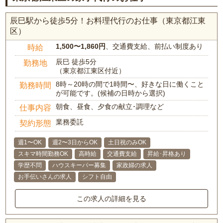
辰巳駅から徒歩5分！お料理代行のお仕事（東京都江東
区）
1,500〜1,860円
、交通費支給、前払い制度あり
時給
辰巳 徒歩5分
勤務地
（東京都江東区付近）
8時～20時の間で1時間〜、好きな日に働くこと
勤務時間
が可能です。(候補の日時から選択)
朝食、昼食、夕食の献立･調理など
仕事内容
業務委託
契約形態
週1〜OK
週2〜3日からOK
土日祝のみOK
スキマ時間勤務OK
高時給
交通費支給
昇給･昇格あり
学歴不問
ハウスキーパー募集
家政婦の求人
お手伝いさんの求人
シフト自由
この求人の詳細を見る