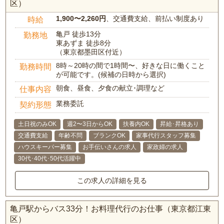
区）
1,900〜2,260円
、交通費支給、前払い制度あり
時給
亀戸 徒歩13分
勤務地
東あずま 徒歩8分
（東京都墨田区付近）
8時～20時の間で1時間〜、好きな日に働くこと
勤務時間
が可能です。(候補の日時から選択)
朝食、昼食、夕食の献立･調理など
仕事内容
業務委託
契約形態
土日祝のみOK
週2〜3日からOK
扶養内OK
昇給･昇格あり
交通費支給
年齢不問
ブランクOK
家事代行スタッフ募集
ハウスキーパー募集
お手伝いさんの求人
家政婦の求人
30代･40代･50代活躍中
この求人の詳細を見る
亀戸駅からバス33分！お料理代行のお仕事（東京都江東
区）