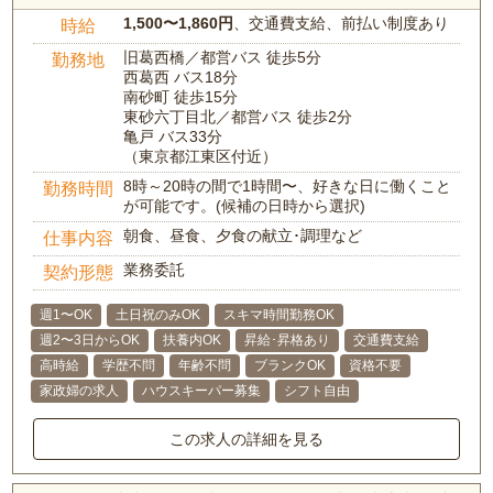
1,500〜1,860円
、交通費支給、前払い制度あり
時給
旧葛西橋／都営バス 徒歩5分
勤務地
西葛西 バス18分
南砂町 徒歩15分
東砂六丁目北／都営バス 徒歩2分
亀戸 バス33分
（東京都江東区付近）
8時～20時の間で1時間〜、好きな日に働くこと
勤務時間
が可能です。(候補の日時から選択)
朝食、昼食、夕食の献立･調理など
仕事内容
業務委託
契約形態
週1〜OK
土日祝のみOK
スキマ時間勤務OK
週2〜3日からOK
扶養内OK
昇給･昇格あり
交通費支給
高時給
学歴不問
年齢不問
ブランクOK
資格不要
家政婦の求人
ハウスキーパー募集
シフト自由
この求人の詳細を見る