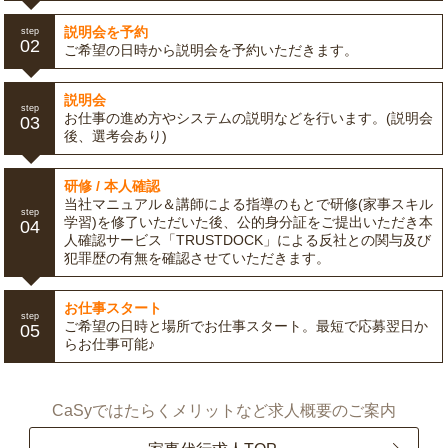
説明会を予約
step
02
ご希望の日時から説明会を予約いただきます。
説明会
step
お仕事の進め方やシステムの説明などを行います。(説明会
03
後、選考会あり)
研修 / 本人確認
当社マニュアル＆講師による指導のもとで研修(家事スキル
step
学習)を修了いただいた後、公的身分証をご提出いただき本
04
人確認サービス「TRUSTDOCK」による反社との関与及び
犯罪歴の有無を確認させていただきます。
お仕事スタート
step
ご希望の日時と場所でお仕事スタート。最短で応募翌日か
05
らお仕事可能♪
CaSyではたらくメリットなど求人概要のご案内