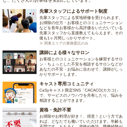
し、たくさんのお客様を笑顔にしています。
先輩スタッフによるサポート制度
先輩スタッフによる実地研修を受けられます。
お掃除の仕方・お客様とのコミュニケーション
などを長年お客様から高評価をいただいている
先輩スタッフから直接教えてもらえます。その
後も1ヶ月間しっかりサポート。
※ 関東エリアの業務委託のみ
講師による様々なサロン
お客様とのコミュニケーションを練習するサロ
ン・ちょっとした不安を相談するサロンなどが
あなたの不安・お悩みに合わせて、講師がしっ
かりサポートします。
キャスト専用コミュニティ
CaSyキャスト限定SNS「CACACO(カカコ)」
で、サービスのノウハウを共有したり、悩みを
相談することができます。
資格・免許不要
お掃除やお料理が好き！、得意！という方であ
れば、どなたでも働いていただけます。年齢も
不問です。もちろん、資格や免許、職務経験が