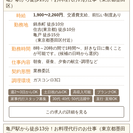
区）
1,900〜2,260円
、交通費支給、前払い制度あり
時給
錦糸町 徒歩10分
勤務地
住吉(東京都) 徒歩10分
亀戸 徒歩15分
（東京都墨田区付近）
8時～20時の間で1時間〜、好きな日に働くこと
勤務時間
が可能です。(候補の日時から選択)
朝食、昼食、夕食の献立･調理など
仕事内容
業務委託
契約形態
ガスコンロ3口
調理環境
週2〜3日からOK
土日祝のみOK
高収入可能
ブランクOK
家事代行スタッフ募集
30代･40代･50代活躍中
直行･直帰OK
この求人の詳細を見る
亀戸駅から徒歩13分！お料理代行のお仕事（東京都墨田