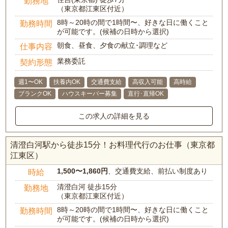
勤務地
（東京都江東区付近）
8時～20時の間で1時間〜、好きな日に働くこと
勤務時間
が可能です。(候補の日時から選択)
朝食、昼食、夕食の献立･調理など
仕事内容
業務委託
契約形態
週1〜OK
扶養内OK
交通費支給
高収入可能
高時給
ブランクOK
ハウスキーパー募集
直行･直帰OK
この求人の詳細を見る
清澄白河駅から徒歩15分！お料理代行のお仕事（東京都
江東区）
1,500〜1,860円
、交通費支給、前払い制度あり
時給
清澄白河 徒歩15分
勤務地
（東京都江東区付近）
8時～20時の間で1時間〜、好きな日に働くこと
勤務時間
が可能です。(候補の日時から選択)