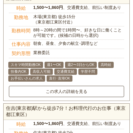
1,500〜1,860円
、交通費支給、前払い制度あり
時給
木場(東京都) 徒歩15分
勤務地
（東京都江東区付近）
8時～20時の間で1時間〜、好きな日に働くこと
勤務時間
が可能です。(候補の日時から選択)
朝食、昼食、夕食の献立･調理など
仕事内容
業務委託
契約形態
スキマ時間勤務OK
週1〜OK
週2〜3日からOK
高時給
扶養内OK
高収入可能
交通費支給
学歴不問
お手伝いさんの求人
直行･直帰OK
この求人の詳細を見る
住吉(東京都)駅から徒歩7分！お料理代行のお仕事（東京
都江東区）
1,500〜1,860円
、交通費支給、前払い制度あり
時給
住吉(東京都) 徒歩7分