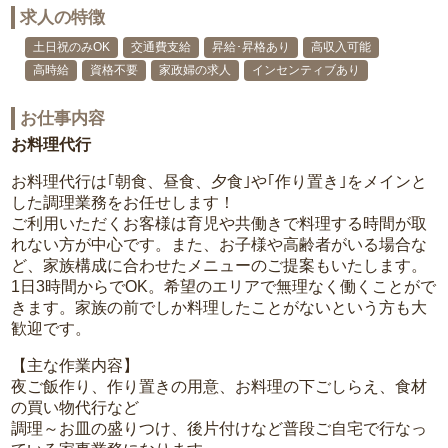
求人の特徴
土日祝のみOK
交通費支給
昇給･昇格あり
高収入可能
高時給
資格不要
家政婦の求人
インセンティブあり
お仕事内容
お料理代行
お料理代行は｢朝食、昼食、夕食｣や｢作り置き｣をメインと
した調理業務をお任せします！
ご利用いただくお客様は育児や共働きで料理する時間が取
れない方が中心です。また、お子様や高齢者がいる場合な
ど、家族構成に合わせたメニューのご提案もいたします。
1日3時間からでOK。希望のエリアで無理なく働くことがで
きます。家族の前でしか料理したことがないという方も大
歓迎です。
【主な作業内容】
夜ご飯作り、作り置きの用意、お料理の下ごしらえ、食材
の買い物代行など
調理～お皿の盛りつけ、後片付けなど普段ご自宅で行なっ