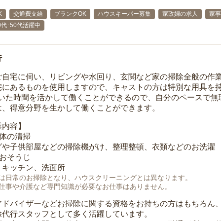
K
交通費支給
ブランクOK
ハウスキーパー募集
家政婦の求人
家事
40代･50代活躍中
行
ご自宅に伺い、リビングや水回り、玄関など家の掃除全般の作
宅にあるものを使用しますので、キャストの方は特別な用具を持
空いた時間を活かして働くことができるので、自分のペースで無
は、得意分野を生かして働くことができます。
業内容】
全体の清掃
グや子供部屋などの掃除機がけ、整理整頓、衣類などのお洗濯
のおそうじ
、キッチン、洗面所
は日常のお掃除となり、ハウスクリーニングとは異なります。
仕事や介護など専門知識が必要なお仕事はありません。
アドバイザーなどお掃除に関する資格をお持ちの方はもちろん
除代行スタッフとして多く活躍しています。