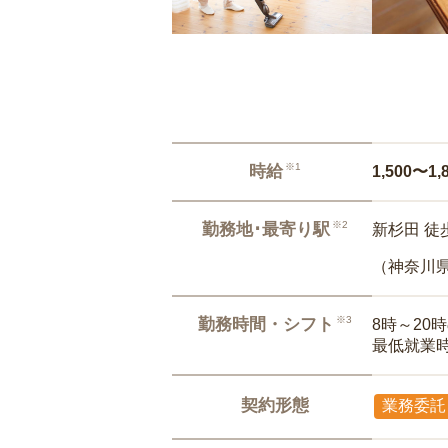
※1
時給
1,500〜1,
※2
勤務地･最寄り駅
新杉田 徒
（神奈川
※3
勤務時間・シフト
8時～20
最低就業
契約形態
業務委託