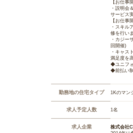
【お仕事
・説明会
サービス
【お仕事
・スキル
修を行いま
・カジー
回開催)
・キャス
満足度を高
◆ユニフ
◆前払い
勤務地の住宅タイプ
1Kのマン
求人予定人数
1名
求人企業
株式会社Ca