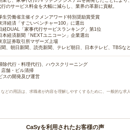
年に創業し、家事代行のマッチングシステムを開発したことによ
代行のサービス料金を大幅に減らし、業界の革新に貢献。
 厚生労働省主催イクメンアワード特別奨励賞受賞
 東洋経済「すごいベンチャー100」に選出
 日経DUAL「家事代行サービスランキング」第1位
 日本経済新聞「NEXTユニコーン」企業選出
 東京証券取引所マザーズ上場
新聞、朝日新聞、読売新聞、テレビ朝日、日本テレビ、TBSな
掃除代行・料理代行)、ハウスクリーニング
・店舗・ビル清掃
ービスの開発及び運営
地」などの用語は、求職者が内容を理解しやすくするために、一般的な求
CaSyを利用されたお客様の声