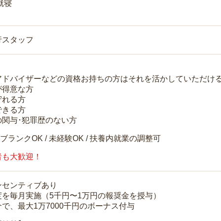
就寝
行スタッフ
アドバイザーなどの資格お持ちの方はそれを活かしていただけ
が得意な方
守れる方
できる方
の関与･犯罪歴のない方
 ブランクOK / 未経験OK / 扶養内就業の調整可
者も大歓迎！
ンセンティブあり
度を毎月実施（5千円〜1万円の報奨金を授与）
で、最大1万7000千円のボーナス付与