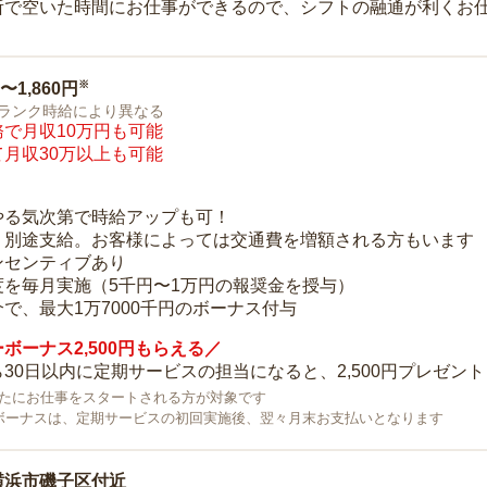
所で空いた時間にお仕事ができるので、シフトの融通が利くお
※
0〜1,860円
ランク時給により異なる
で月収10万円も可能
月収30万以上も可能
り
やる気次第で時給アップも可！
：別途支給。お客様によっては交通費を増額される方もいます
ンセンティブあり
度を毎月実施（5千円〜1万円の報奨金を授与）
で、最大1万7000千円のボーナス付与
ボーナス2,500円もらえる／
30日以内に定期サービスの担当になると、2,500円プレゼント
で新たにお仕事をスタートされる方が対象です
ボーナスは、定期サービスの初回実施後、翌々月末お支払いとなります
横浜市磯子区付近