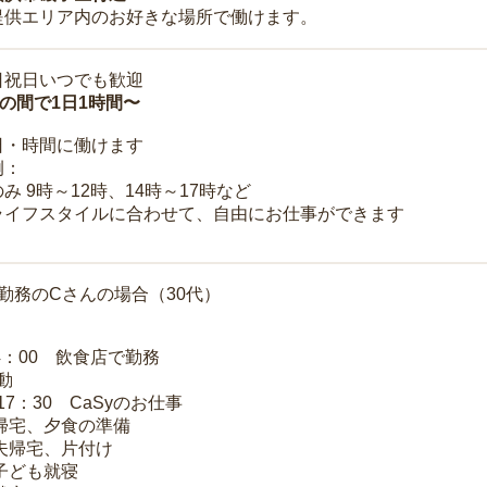
提供エリア内のお好きな場所で働けます。
日祝日いつでも歓迎
時の間で1日1時間〜
日・時間に働けます
例：
み 9時～12時、14時～17時など
ライフスタイルに合わせて、自由にお仕事ができます
勤務のCさんの場合（30代）
14：00 飲食店で勤務
移動
～17：30 CaSyのお仕事
 帰宅、夕食の準備
 夫帰宅、片付け
 子ども就寝