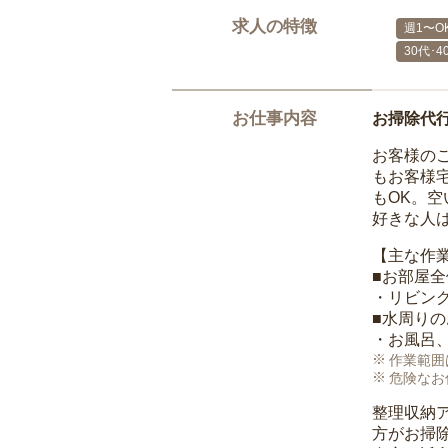
求人の特徴
週1〜O
30代･
お仕事内容
お掃除代
お客様の
もお客様
もOK。
好きな人
【主な作
■お部屋
・リビン
■水周り
・お風呂
作業範囲
危険なお
整理収納
方がお掃