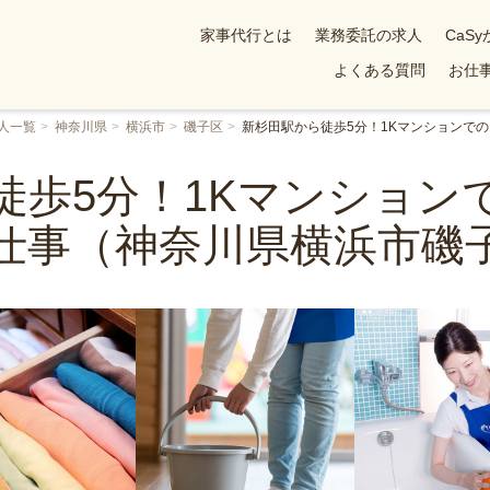
家事代行とは
業務委託の求人
CaS
よくある質問
お仕事
人一覧
神奈川県
横浜市
磯子区
新杉田駅から徒歩5分！1Kマンションで
徒歩5分！1Kマンション
仕事（神奈川県横浜市磯