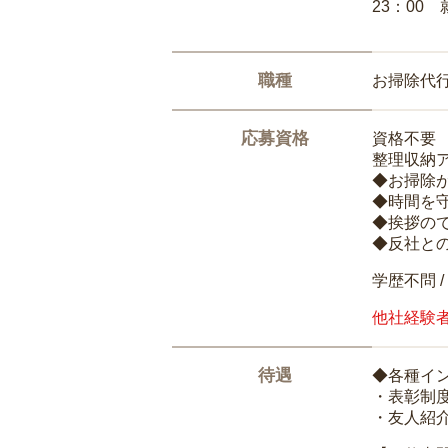
23：00 
職種
お掃除代
応募資格
資格不要
整理収納
◆お掃除
◆時間を
◆挨拶の
◆反社と
学歴不問 /
他社経験
待遇
◆各種イ
・表彰制
・友人紹介