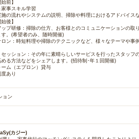
開始前】
＆家事スキル学習
実施の流れやシステムの説明、掃除や料理におけるアドバイス
開始後】
アップ研修：掃除の仕方、お客様とのコミュニケーションの取
す。(希望者のみ、随時開催)
サロン：時短料理や掃除のテクニックなど、様々なテーマや事例
トセッション：その年に素晴らしいサービスを行ったスタッフ
める方法などをシェアします。(招待制･年１回開催)
ォーム（エプロン）貸与
制度あり
ション
Sy(カジー)