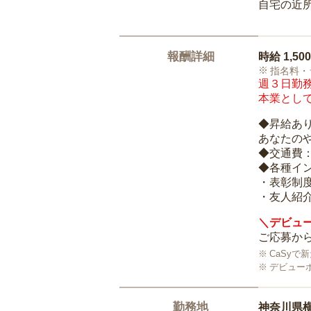
自宅の近
報酬詳細
時給
1,50
指名料・
週３日勤務
本業として
◆昇給あ
あなたの
◆交通費
◆各種イ
・表彰制
・友人紹介
＼デビュー
ご応募から
CaSy
デビュー
勤務地
神奈川県