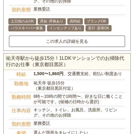
グ、その他のお掃除
業務委託
契約形態
土日祝のみOK
昇給･昇格あり
高時給
ブランクOK
ハウスキーパー募集
インセンティブあり
直行･直帰OK
この求人の詳細を見る
祐天寺駅から徒歩15分！1LDKマンションでのお掃除代
行のお仕事（東京都目黒区）
1,500〜1,860円
、交通費支給、前払い制度あり
時給
祐天寺 徒歩15分
勤務地
（東京都目黒区付近）
8時～20時の間で1時間〜、好きな日に働くこと
勤務時間
が可能です。(候補の日時から選択)
キッチン、トイレ、お風呂、洗面所、リビン
仕事内容
グ、その他のお掃除
業務委託
契約形態
選んだ箇所をキレイにしたい
希望