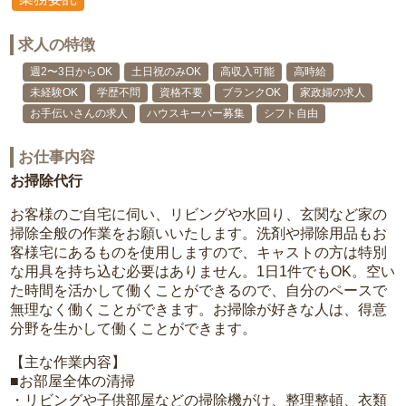
求人の特徴
週2〜3日からOK
土日祝のみOK
高収入可能
高時給
未経験OK
学歴不問
資格不要
ブランクOK
家政婦の求人
お手伝いさんの求人
ハウスキーパー募集
シフト自由
お仕事内容
お掃除代行
お客様のご自宅に伺い、リビングや水回り、玄関など家の
掃除全般の作業をお願いいたします。洗剤や掃除用品もお
客様宅にあるものを使用しますので、キャストの方は特別
な用具を持ち込む必要はありません。1日1件でもOK。空い
た時間を活かして働くことができるので、自分のペースで
無理なく働くことができます。お掃除が好きな人は、得意
分野を生かして働くことができます。
【主な作業内容】
■お部屋全体の清掃
・リビングや子供部屋などの掃除機がけ、整理整頓、衣類