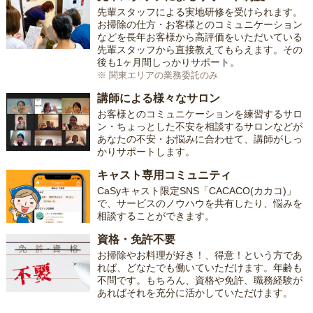
先輩スタッフによる実地研修を受けられます。
お掃除の仕方・お客様とのコミュニケーション
などを長年お客様から高評価をいただいている
先輩スタッフから直接教えてもらえます。その
後も1ヶ月間しっかりサポート。
※ 関東エリアの業務委託のみ
講師による様々なサロン
お客様とのコミュニケーションを練習するサロ
ン・ちょっとした不安を相談するサロンなどが
あなたの不安・お悩みに合わせて、講師がしっ
かりサポートします。
キャスト専用コミュニティ
CaSyキャスト限定SNS「CACACO(カカコ)」
で、サービスのノウハウを共有したり、悩みを
相談することができます。
資格・免許不要
お掃除やお料理が好き！、得意！という方であ
れば、どなたでも働いていただけます。年齢も
不問です。もちろん、資格や免許、職務経験が
あればそれを充分に活かしていただけます。