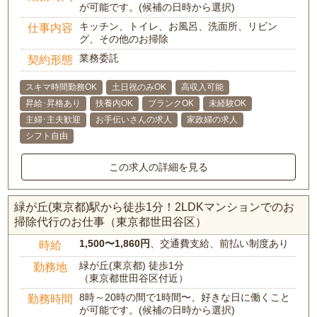
が可能です。(候補の日時から選択)
キッチン、トイレ、お風呂、洗面所、リビン
仕事内容
グ、その他のお掃除
業務委託
契約形態
スキマ時間勤務OK
土日祝のみOK
高収入可能
昇給･昇格あり
扶養内OK
ブランクOK
未経験OK
主婦･主夫歓迎
お手伝いさんの求人
家政婦の求人
シフト自由
この求人の詳細を見る
緑が丘(東京都)駅から徒歩1分！2LDKマンションでのお
掃除代行のお仕事（東京都世田谷区）
1,500〜1,860円
、交通費支給、前払い制度あり
時給
緑が丘(東京都) 徒歩1分
勤務地
（東京都世田谷区付近）
8時～20時の間で1時間〜、好きな日に働くこと
勤務時間
が可能です。(候補の日時から選択)