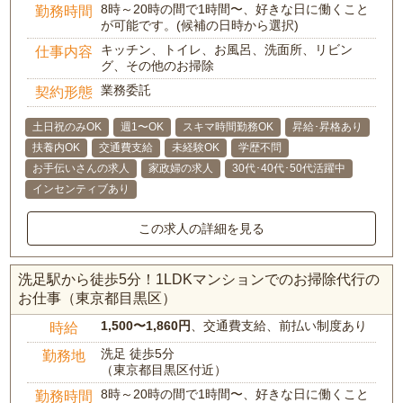
8時～20時の間で1時間〜、好きな日に働くこと
勤務時間
が可能です。(候補の日時から選択)
キッチン、トイレ、お風呂、洗面所、リビン
仕事内容
グ、その他のお掃除
業務委託
契約形態
土日祝のみOK
週1〜OK
スキマ時間勤務OK
昇給･昇格あり
扶養内OK
交通費支給
未経験OK
学歴不問
お手伝いさんの求人
家政婦の求人
30代･40代･50代活躍中
インセンティブあり
この求人の詳細を見る
洗足駅から徒歩5分！1LDKマンションでのお掃除代行の
お仕事（東京都目黒区）
1,500〜1,860円
、交通費支給、前払い制度あり
時給
洗足 徒歩5分
勤務地
（東京都目黒区付近）
8時～20時の間で1時間〜、好きな日に働くこと
勤務時間