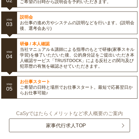
02
ご希望の日時から説明会を予約いただきます。
説明会
step
お仕事の進め方やシステムの説明などを行います。(説明会
03
後、選考会あり)
研修 / 本人確認
当社マニュアル＆講師による指導のもとで研修(家事スキル
step
学習)を修了いただいた後、公的身分証をご提出いただき本
04
人確認サービス「TRUSTDOCK」による反社との関与及び
犯罪歴の有無を確認させていただきます。
お仕事スタート
step
ご希望の日時と場所でお仕事スタート。最短で応募翌日か
05
らお仕事可能♪
CaSyではたらくメリットなど求人概要のご案内
家事代行求人TOP