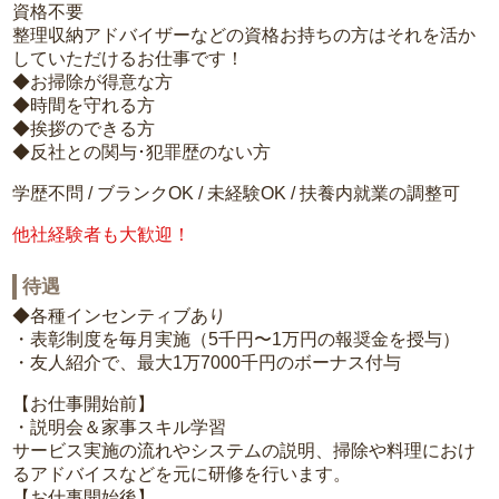
資格不要
整理収納アドバイザーなどの資格お持ちの方はそれを活か
していただけるお仕事です！
◆お掃除が得意な方
◆時間を守れる方
◆挨拶のできる方
◆反社との関与･犯罪歴のない方
学歴不問 / ブランクOK / 未経験OK / 扶養内就業の調整可
他社経験者も大歓迎！
待遇
◆各種インセンティブあり
・表彰制度を毎月実施（5千円〜1万円の報奨金を授与）
・友人紹介で、最大1万7000千円のボーナス付与
【お仕事開始前】
・説明会＆家事スキル学習
サービス実施の流れやシステムの説明、掃除や料理におけ
るアドバイスなどを元に研修を行います。
【お仕事開始後】