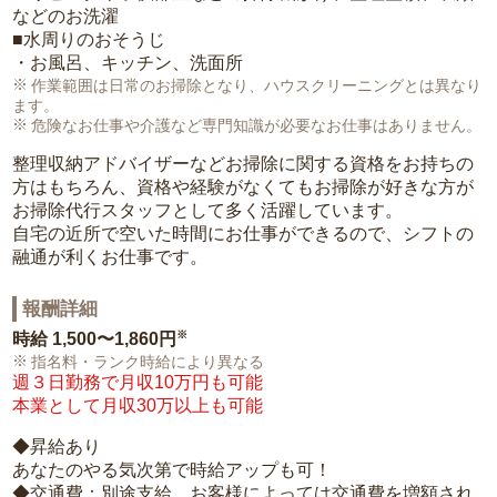
などのお洗濯
■水周りのおそうじ
・お風呂、キッチン、洗面所
作業範囲は日常のお掃除となり、ハウスクリーニングとは異なり
ます。
危険なお仕事や介護など専門知識が必要なお仕事はありません。
整理収納アドバイザーなどお掃除に関する資格をお持ちの
方はもちろん、資格や経験がなくてもお掃除が好きな方が
お掃除代行スタッフとして多く活躍しています。
自宅の近所で空いた時間にお仕事ができるので、シフトの
融通が利くお仕事です。
報酬詳細
※
時給
1,500〜1,860円
指名料・ランク時給により異なる
週３日勤務で月収10万円も可能
本業として月収30万以上も可能
◆昇給あり
あなたのやる気次第で時給アップも可！
◆交通費：別途支給。お客様によっては交通費を増額され