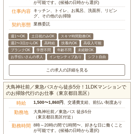
が可能です。(候補の日時から選択)
キッチン、トイレ、お風呂、洗面所、リビン
仕事内容
グ、その他のお掃除
業務委託
契約形態
週1〜OK
土日祝のみOK
スキマ時間勤務OK
週2〜3日からOK
高時給
扶養内OK
高収入可能
ブランクOK
学歴不問
年齢不問
未経験OK
お手伝いさんの求人
インセンティブあり
シフト自由
この求人の詳細を見る
大鳥神社前／東急バスから徒歩5分！1LDKマンションで
のお掃除代行のお仕事（東京都目黒区）
1,500〜1,860円
、交通費支給、前払い制度あり
時給
大鳥神社前／東急バス 徒歩5分
勤務地
（東京都目黒区付近）
8時～20時の間で1時間〜、好きな日に働くこと
勤務時間
が可能です。(候補の日時から選択)