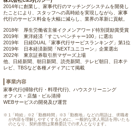
株式会社CaSy(カジー)
2014年に創業し、家事代行のマッチングシステムを開発し
たことにより、スタッフへの高時給を実現しながら、家事
代行のサービス料金を大幅に減らし、業界の革新に貢献。
2018年 厚生労働省主催イクメンアワード特別奨励賞受賞
2019年 東洋経済「すごいベンチャー100」に選出
2019年 日経DUAL「家事代行サービスランキング」第1位
2019年 日本経済新聞「NEXTユニコーン」企業選出
2022年 東京証券取引所マザーズ上場
他、日経新聞、朝日新聞、読売新聞、テレビ朝日、日本テ
レビ、TBSなど各種メディアにて掲載
事業内容
家事代行(掃除代行・料理代行)、ハウスクリーニング
オフィス・店舗・ビル清掃
WEBサービスの開発及び運営
1「時給」※2「勤務時間」※3「勤務地」などの用語は、求職者
が内容を理解しやすくするために、一般的な求人用語を用いたも
のとなり、契約形態は業務委託での求人となります。