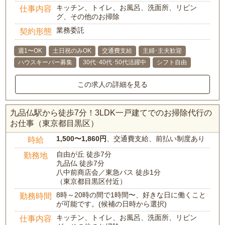
キッチン、トイレ、お風呂、洗面所、リビン
仕事内容
グ、その他のお掃除
業務委託
契約形態
週1〜OK
土日祝のみOK
交通費支給
主婦･主夫歓迎
ハウスキーパー募集
30代･40代･50代活躍中
シフト自由
この求人の詳細を見る
九品仏駅から徒歩7分！3LDK一戸建てでのお掃除代行の
お仕事（東京都目黒区）
1,500〜1,860円
、交通費支給、前払い制度あり
時給
自由が丘 徒歩7分
勤務地
九品仏 徒歩7分
八中前商店会／東急バス 徒歩1分
（東京都目黒区付近）
8時～20時の間で1時間〜、好きな日に働くこと
勤務時間
が可能です。(候補の日時から選択)
キッチン、トイレ、お風呂、洗面所、リビン
仕事内容