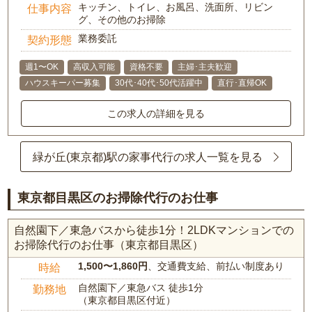
キッチン、トイレ、お風呂、洗面所、リビン
仕事内容
グ、その他のお掃除
業務委託
契約形態
週1〜OK
高収入可能
資格不要
主婦･主夫歓迎
ハウスキーパー募集
30代･40代･50代活躍中
直行･直帰OK
この求人の詳細を見る
緑が丘(東京都)駅の家事代行の求人一覧を見る
東京都目黒区のお掃除代行のお仕事
自然園下／東急バスから徒歩1分！2LDKマンションでの
お掃除代行のお仕事（東京都目黒区）
1,500〜1,860円
、交通費支給、前払い制度あり
時給
自然園下／東急バス 徒歩1分
勤務地
（東京都目黒区付近）