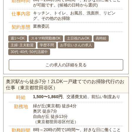
勤務時間
が可能です。(候補の日時から選択)
キッチン、トイレ、お風呂、洗面所、リビン
仕事内容
グ、その他のお掃除
業務委託
契約形態
週1〜OK
スキマ時間勤務OK
土日祝のみOK
高時給
主婦･主夫歓迎
学歴不問
お手伝いさんの求人
30代･40代･50代活躍中
この求人の詳細を見る
奥沢駅から徒歩7分！2LDK一戸建てでのお掃除代行のお
仕事（東京都世田谷区）
1,500〜1,860円
、交通費支給、前払い制度あり
時給
緑が丘(東京都) 徒歩4分
勤務地
奥沢 徒歩7分
自由が丘 徒歩13分
（東京都世田谷区付近）
8時～20時の間で1時間〜、好きな日に働くこと
勤務時間