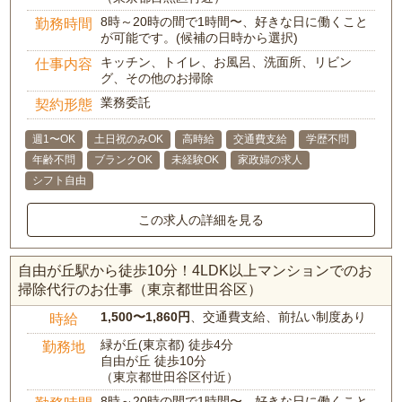
8時～20時の間で1時間〜、好きな日に働くこと
勤務時間
が可能です。(候補の日時から選択)
キッチン、トイレ、お風呂、洗面所、リビン
仕事内容
グ、その他のお掃除
業務委託
契約形態
週1〜OK
土日祝のみOK
高時給
交通費支給
学歴不問
年齢不問
ブランクOK
未経験OK
家政婦の求人
シフト自由
この求人の詳細を見る
自由が丘駅から徒歩10分！4LDK以上マンションでのお
掃除代行のお仕事（東京都世田谷区）
1,500〜1,860円
、交通費支給、前払い制度あり
時給
緑が丘(東京都) 徒歩4分
勤務地
自由が丘 徒歩10分
（東京都世田谷区付近）
8時～20時の間で1時間〜、好きな日に働くこと