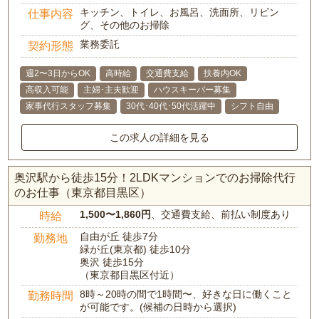
キッチン、トイレ、お風呂、洗面所、リビン
仕事内容
グ、その他のお掃除
業務委託
契約形態
週2〜3日からOK
高時給
交通費支給
扶養内OK
高収入可能
主婦･主夫歓迎
ハウスキーパー募集
家事代行スタッフ募集
30代･40代･50代活躍中
シフト自由
この求人の詳細を見る
奥沢駅から徒歩15分！2LDKマンションでのお掃除代行
のお仕事（東京都目黒区）
1,500〜1,860円
、交通費支給、前払い制度あり
時給
自由が丘 徒歩7分
勤務地
緑が丘(東京都) 徒歩10分
奥沢 徒歩15分
（東京都目黒区付近）
8時～20時の間で1時間〜、好きな日に働くこと
勤務時間
が可能です。(候補の日時から選択)