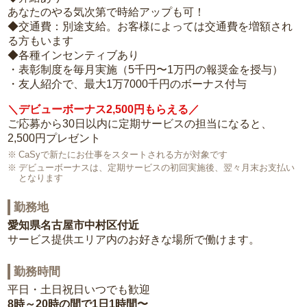
あなたのやる気次第で時給アップも可！
◆交通費：別途支給。お客様によっては交通費を増額され
る方もいます
◆各種インセンティブあり
・表彰制度を毎月実施（5千円〜1万円の報奨金を授与）
・友人紹介で、最大1万7000千円のボーナス付与
＼デビューボーナス2,500円もらえる／
ご応募から30日以内に定期サービスの担当になると、
2,500円プレゼント
CaSyで新たにお仕事をスタートされる方が対象です
デビューボーナスは、定期サービスの初回実施後、翌々月末お支払い
となります
勤務地
愛知県名古屋市中村区付近
サービス提供エリア内のお好きな場所で働けます。
勤務時間
平日・土日祝日いつでも歓迎
8時～20時の間で1日1時間〜