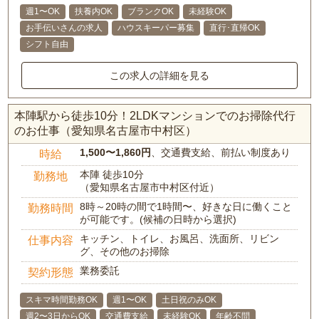
週1〜OK
扶養内OK
ブランクOK
未経験OK
お手伝いさんの求人
ハウスキーパー募集
直行･直帰OK
シフト自由
この求人の詳細を見る
本陣駅から徒歩10分！2LDKマンションでのお掃除代行
のお仕事（愛知県名古屋市中村区）
1,500〜1,860円
、交通費支給、前払い制度あり
時給
本陣 徒歩10分
勤務地
（愛知県名古屋市中村区付近）
8時～20時の間で1時間〜、好きな日に働くこと
勤務時間
が可能です。(候補の日時から選択)
キッチン、トイレ、お風呂、洗面所、リビン
仕事内容
グ、その他のお掃除
業務委託
契約形態
スキマ時間勤務OK
週1〜OK
土日祝のみOK
週2〜3日からOK
交通費支給
未経験OK
年齢不問