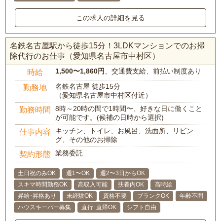
この求人の詳細を見る
名鉄名古屋駅から徒歩15分！3LDKマンションでのお掃
除代行のお仕事（愛知県名古屋市中村区）
1,500〜1,860円
、交通費支給、前払い制度あり
時給
名鉄名古屋 徒歩15分
勤務地
（愛知県名古屋市中村区付近）
8時～20時の間で1時間〜、好きな日に働くこと
勤務時間
が可能です。(候補の日時から選択)
キッチン、トイレ、お風呂、洗面所、リビン
仕事内容
グ、その他のお掃除
業務委託
契約形態
土日祝のみOK
週1〜OK
週2〜3日からOK
スキマ時間勤務OK
高収入可能
扶養内OK
高時給
昇給･昇格あり
未経験OK
資格不要
ブランクOK
年齢不問
ハウスキーパー募集
直行･直帰OK
シフト自由