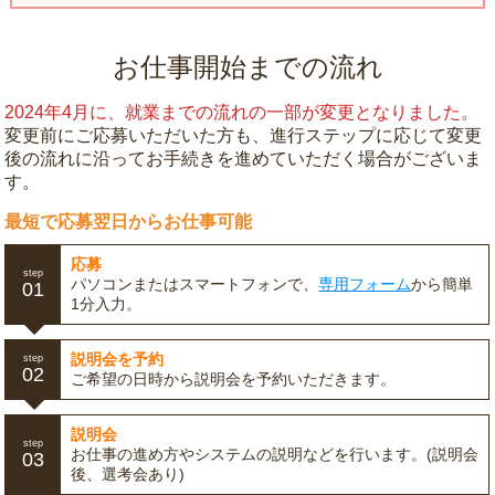
お仕事開始までの流れ
2024年4月に、就業までの流れの一部が変更となりました。
変更前にご応募いただいた方も、進行ステップに応じて変更
後の流れに沿ってお手続きを進めていただく場合がございま
す。
最短で応募翌日からお仕事可能
応募
step
パソコンまたはスマートフォンで、
専用フォーム
から簡単
01
1分入力。
説明会を予約
step
02
ご希望の日時から説明会を予約いただきます。
説明会
step
お仕事の進め方やシステムの説明などを行います。(説明会
03
後、選考会あり)