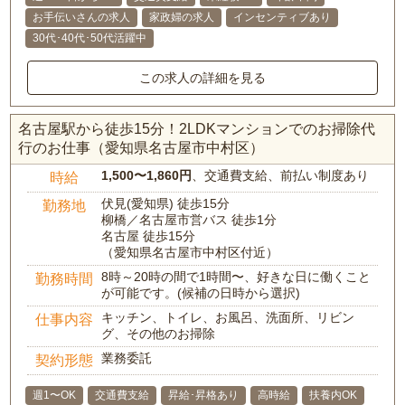
お手伝いさんの求人
家政婦の求人
インセンティブあり
30代･40代･50代活躍中
この求人の詳細を見る
名古屋駅から徒歩15分！2LDKマンションでのお掃除代
行のお仕事（愛知県名古屋市中村区）
1,500〜1,860円
、交通費支給、前払い制度あり
時給
伏見(愛知県) 徒歩15分
勤務地
柳橋／名古屋市営バス 徒歩1分
名古屋 徒歩15分
（愛知県名古屋市中村区付近）
8時～20時の間で1時間〜、好きな日に働くこと
勤務時間
が可能です。(候補の日時から選択)
キッチン、トイレ、お風呂、洗面所、リビン
仕事内容
グ、その他のお掃除
業務委託
契約形態
週1〜OK
交通費支給
昇給･昇格あり
高時給
扶養内OK