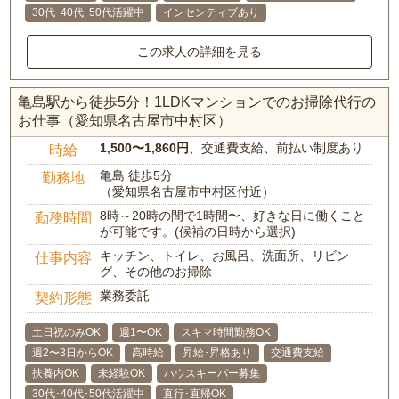
30代･40代･50代活躍中
インセンティブあり
この求人の詳細を見る
亀島駅から徒歩5分！1LDKマンションでのお掃除代行の
お仕事（愛知県名古屋市中村区）
1,500〜1,860円
、交通費支給、前払い制度あり
時給
亀島 徒歩5分
勤務地
（愛知県名古屋市中村区付近）
8時～20時の間で1時間〜、好きな日に働くこと
勤務時間
が可能です。(候補の日時から選択)
キッチン、トイレ、お風呂、洗面所、リビン
仕事内容
グ、その他のお掃除
業務委託
契約形態
土日祝のみOK
週1〜OK
スキマ時間勤務OK
週2〜3日からOK
高時給
昇給･昇格あり
交通費支給
扶養内OK
未経験OK
ハウスキーパー募集
30代･40代･50代活躍中
直行･直帰OK