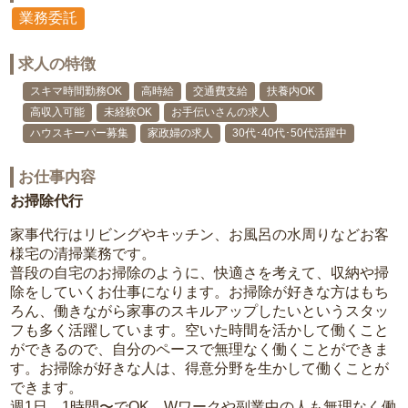
業務委託
求人の特徴
スキマ時間勤務OK
高時給
交通費支給
扶養内OK
高収入可能
未経験OK
お手伝いさんの求人
ハウスキーパー募集
家政婦の求人
30代･40代･50代活躍中
お仕事内容
お掃除代行
家事代行はリビングやキッチン、お風呂の水周りなどお客
様宅の清掃業務です。
普段の自宅のお掃除のように、快適さを考えて、収納や掃
除をしていくお仕事になります。お掃除が好きな方はもち
ろん、働きながら家事のスキルアップしたいというスタッ
フも多く活躍しています。空いた時間を活かして働くこと
ができるので、自分のペースで無理なく働くことができま
す。お掃除が好きな人は、得意分野を生かして働くことが
できます。
週1日、1時間〜でOK。Wワークや副業中の人も無理なく働