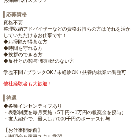
お掃除代行スタッフ
応募資格
資格不要
整理収納アドバイザーなどの資格お持ちの方はそれを活か
していただけるお仕事です！
◆お掃除が得意な方
◆時間を守れる方
◆挨拶のできる方
◆反社との関与･犯罪歴のない方
学歴不問 / ブランクOK / 未経験OK / 扶養内就業の調整可
他社経験者も大歓迎！
待遇
◆各種インセンティブあり
・表彰制度を毎月実施（5千円〜1万円の報奨金を授与）
・友人紹介で、最大1万7000千円のボーナス付与
【お仕事開始前】
・説明会＆家事スキル学習