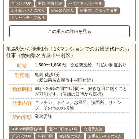
ブランクOK
主婦･主夫歓迎
ハウスキーパー募集
お手伝いさんの求人
家政婦の求人
家事代行スタッフ募集
インセンティブあり
この求人の詳細を見る
亀島駅から徒歩1分！1Kマンションでのお掃除代行のお
仕事（愛知県名古屋市中村区）
1,500〜1,860円
、交通費支給、前払い制度あり
時給
亀島 徒歩1分
勤務地
（愛知県名古屋市中村区付近）
8時～20時の間で1時間〜、好きな日に働くこと
勤務時間
が可能です。(候補の日時から選択)
キッチン、トイレ、お風呂、洗面所、リビン
仕事内容
グ、その他のお掃除
業務委託
契約形態
スキマ時間勤務OK
週2〜3日からOK
交通費支給
ブランクOK
年齢不問
家政婦の求人
お手伝いさんの求人