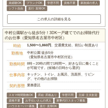
未経験OK
ブランクOK
学歴不問
資格不要
家政婦の求人
シフト自由
直行･直帰OK
この求人の詳細を見る
中村公園駅から徒歩5分！3DK一戸建てでのお掃除代行
のお仕事（愛知県名古屋市中村区）
1,500〜1,860円
、交通費支給、前払い制度あり
時給
中村公園 徒歩5分
勤務地
（愛知県名古屋市中村区付近）
8時～20時の間で1時間〜、好きな日に働くこと
勤務時間
が可能です。(候補の日時から選択)
キッチン、トイレ、お風呂、洗面所、リビン
仕事内容
グ、その他のお掃除
業務委託
契約形態
スキマ時間勤務OK
昇給･昇格あり
学歴不問
主婦･主夫歓迎
資格不要
お手伝いさんの求人
家事代行スタッフ募集
ハウスキーパー募集
直行･直帰OK