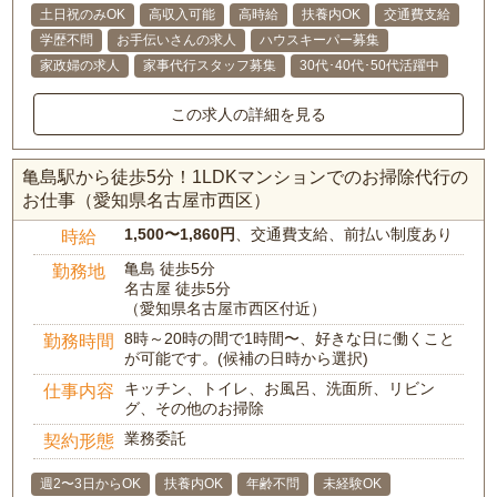
土日祝のみOK
高収入可能
高時給
扶養内OK
交通費支給
学歴不問
お手伝いさんの求人
ハウスキーパー募集
家政婦の求人
家事代行スタッフ募集
30代･40代･50代活躍中
この求人の詳細を見る
亀島駅から徒歩5分！1LDKマンションでのお掃除代行の
お仕事（愛知県名古屋市西区）
1,500〜1,860円
、交通費支給、前払い制度あり
時給
亀島 徒歩5分
勤務地
名古屋 徒歩5分
（愛知県名古屋市西区付近）
8時～20時の間で1時間〜、好きな日に働くこと
勤務時間
が可能です。(候補の日時から選択)
キッチン、トイレ、お風呂、洗面所、リビン
仕事内容
グ、その他のお掃除
業務委託
契約形態
週2〜3日からOK
扶養内OK
年齢不問
未経験OK