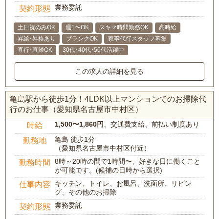
業務委託
契約形態
土日祝のみOK
週1〜OK
スキマ時間勤務OK
高時給
昇給･昇格あり
ブランクOK
家事代行スタッフ募集
直行･直帰OK
30代･40代･50代活躍中
この求人の詳細を見る
亀島駅から徒歩1分！4LDK以上マンションでのお掃除代
行のお仕事（愛知県名古屋市中村区）
1,500〜1,860円
、交通費支給、前払い制度あり
時給
亀島 徒歩1分
勤務地
（愛知県名古屋市中村区付近）
8時～20時の間で1時間〜、好きな日に働くこと
勤務時間
が可能です。(候補の日時から選択)
キッチン、トイレ、お風呂、洗面所、リビン
仕事内容
グ、その他のお掃除
業務委託
契約形態