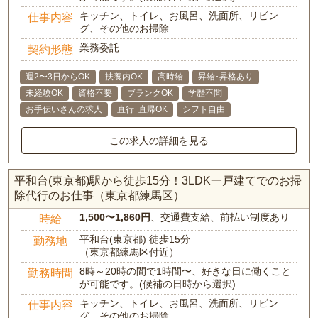
キッチン、トイレ、お風呂、洗面所、リビン
仕事内容
グ、その他のお掃除
業務委託
契約形態
週2〜3日からOK
扶養内OK
高時給
昇給･昇格あり
未経験OK
資格不要
ブランクOK
学歴不問
お手伝いさんの求人
直行･直帰OK
シフト自由
この求人の詳細を見る
平和台(東京都)駅から徒歩15分！3LDK一戸建てでのお掃
除代行のお仕事（東京都練馬区）
1,500〜1,860円
、交通費支給、前払い制度あり
時給
平和台(東京都) 徒歩15分
勤務地
（東京都練馬区付近）
8時～20時の間で1時間〜、好きな日に働くこと
勤務時間
が可能です。(候補の日時から選択)
キッチン、トイレ、お風呂、洗面所、リビン
仕事内容
グ、その他のお掃除