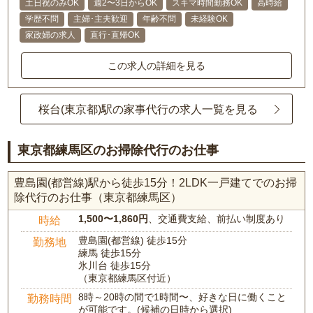
土日祝のみOK
週2〜3日からOK
スキマ時間勤務OK
高時給
学歴不問
主婦･主夫歓迎
年齢不問
未経験OK
家政婦の求人
直行･直帰OK
この求人の詳細を見る
桜台(東京都)駅の家事代行の求人一覧を見る
東京都練馬区のお掃除代行のお仕事
豊島園(都営線)駅から徒歩15分！2LDK一戸建てでのお掃
除代行のお仕事（東京都練馬区）
1,500〜1,860円
、交通費支給、前払い制度あり
時給
豊島園(都営線) 徒歩15分
勤務地
練馬 徒歩15分
氷川台 徒歩15分
（東京都練馬区付近）
8時～20時の間で1時間〜、好きな日に働くこと
勤務時間
が可能です。(候補の日時から選択)