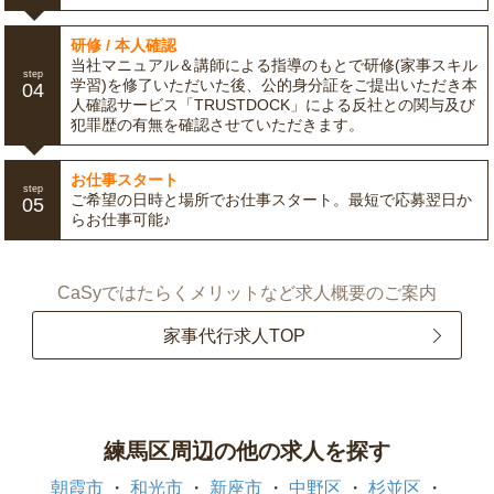
研修 / 本人確認
当社マニュアル＆講師による指導のもとで研修(家事スキル
step
学習)を修了いただいた後、公的身分証をご提出いただき本
04
人確認サービス「TRUSTDOCK」による反社との関与及び
犯罪歴の有無を確認させていただきます。
お仕事スタート
step
ご希望の日時と場所でお仕事スタート。最短で応募翌日か
05
らお仕事可能♪
CaSyではたらくメリットなど求人概要のご案内
家事代行求人TOP
練馬区周辺の他の求人を探す
朝霞市
和光市
新座市
中野区
杉並区