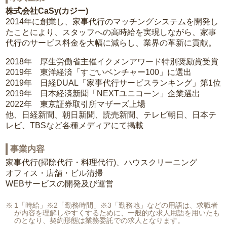
株式会社CaSy(カジー)
2014年に創業し、家事代行のマッチングシステムを開発し
たことにより、スタッフへの高時給を実現しながら、家事
代行のサービス料金を大幅に減らし、業界の革新に貢献。
2018年 厚生労働省主催イクメンアワード特別奨励賞受賞
2019年 東洋経済「すごいベンチャー100」に選出
2019年 日経DUAL「家事代行サービスランキング」第1位
2019年 日本経済新聞「NEXTユニコーン」企業選出
2022年 東京証券取引所マザーズ上場
他、日経新聞、朝日新聞、読売新聞、テレビ朝日、日本テ
レビ、TBSなど各種メディアにて掲載
事業内容
家事代行(掃除代行・料理代行)、ハウスクリーニング
オフィス・店舗・ビル清掃
WEBサービスの開発及び運営
1「時給」※2「勤務時間」※3「勤務地」などの用語は、求職者
が内容を理解しやすくするために、一般的な求人用語を用いたも
のとなり、契約形態は業務委託での求人となります。