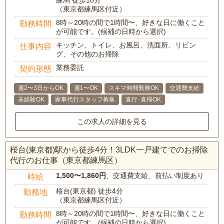
練馬 徒歩18分
（東京都練馬区付近）
8時～20時の間で1時間〜、好きな日に働くこと
勤務時間
が可能です。(候補の日時から選択)
キッチン、トイレ、お風呂、洗面所、リビン
仕事内容
グ、その他のお掃除
業務委託
契約形態
週2〜3日からOK
週1〜OK
スキマ時間勤務OK
交通費支給
未経験OK
家事代行スタッフ募集
直行･直帰OK
この求人の詳細を見る
桜台(東京都)駅から徒歩4分！3LDK一戸建てでのお掃除
代行のお仕事（東京都練馬区）
1,500〜1,860円
、交通費支給、前払い制度あり
時給
桜台(東京都) 徒歩4分
勤務地
（東京都練馬区付近）
8時～20時の間で1時間〜、好きな日に働くこと
勤務時間
が可能です。(候補の日時から選択)