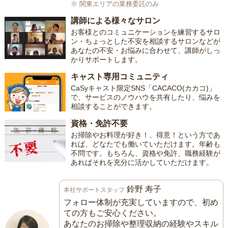
※ 関東エリアの業務委託のみ
講師による様々なサロン
お客様とのコミュニケーションを練習するサロ
ン・ちょっとした不安を相談するサロンなどが
あなたの不安・お悩みに合わせて、講師がしっ
かりサポートします。
キャスト専用コミュニティ
CaSyキャスト限定SNS「CACACO(カカコ)」
で、サービスのノウハウを共有したり、悩みを
相談することができます。
資格・免許不要
お掃除やお料理が好き！、得意！という方であ
れば、どなたでも働いていただけます。年齢も
不問です。もちろん、資格や免許、職務経験が
あればそれを充分に活かしていただけます。
鈴野 寿子
本社サポートスタッフ
フォロー体制が充実していますので、初め
ての方もご安心ください。
あなたのお掃除や整理収納の経験やスキル