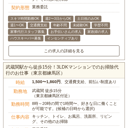
業務委託
契約形態
スキマ時間勤務OK
週2〜3日からOK
土日祝のみOK
週1〜OK
交通費支給
年齢不問
未経験OK
学歴不問
家事代行スタッフ募集
お手伝いさんの求人
家政婦の求人
ハウスキーパー募集
インセンティブあり
この求人の詳細を見る
武蔵関駅から徒歩15分！3LDKマンションでのお掃除代
行のお仕事（東京都練馬区）
1,500〜1,860円
、交通費支給、前払い制度あり
時給
武蔵関 徒歩15分
勤務地
（東京都練馬区付近）
8時～20時の間で1時間〜、好きな日に働くこと
勤務時間
が可能です。(候補の日時から選択)
キッチン、トイレ、お風呂、洗面所、リビン
仕事内容
グ、その他のお掃除