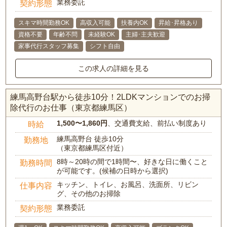
業務委託
契約形態
スキマ時間勤務OK
高収入可能
扶養内OK
昇給･昇格あり
資格不要
年齢不問
未経験OK
主婦･主夫歓迎
家事代行スタッフ募集
シフト自由
この求人の詳細を見る
練馬高野台駅から徒歩10分！2LDKマンションでのお掃
除代行のお仕事（東京都練馬区）
1,500〜1,860円
、交通費支給、前払い制度あり
時給
練馬高野台 徒歩10分
勤務地
（東京都練馬区付近）
8時～20時の間で1時間〜、好きな日に働くこと
勤務時間
が可能です。(候補の日時から選択)
キッチン、トイレ、お風呂、洗面所、リビン
仕事内容
グ、その他のお掃除
業務委託
契約形態