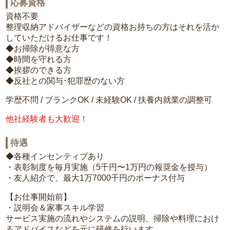
応募資格
資格不要
整理収納アドバイザーなどの資格お持ちの方はそれを活か
していただけるお仕事です！
◆お掃除が得意な方
◆時間を守れる方
◆挨拶のできる方
◆反社との関与･犯罪歴のない方
学歴不問 / ブランクOK / 未経験OK / 扶養内就業の調整可
他社経験者も大歓迎！
待遇
◆各種インセンティブあり
・表彰制度を毎月実施（5千円〜1万円の報奨金を授与）
・友人紹介で、最大1万7000千円のボーナス付与
【お仕事開始前】
・説明会＆家事スキル学習
サービス実施の流れやシステムの説明、掃除や料理におけ
るアドバイスなどを元に研修を行います。