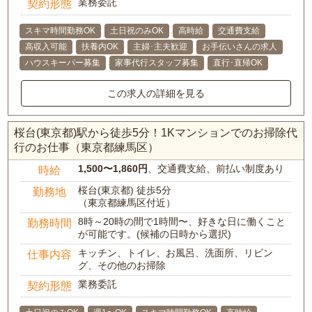
業務委託
契約形態
スキマ時間勤務OK
土日祝のみOK
高時給
交通費支給
高収入可能
扶養内OK
主婦･主夫歓迎
お手伝いさんの求人
ハウスキーパー募集
家事代行スタッフ募集
直行･直帰OK
この求人の詳細を見る
桜台(東京都)駅から徒歩5分！1Kマンションでのお掃除代
行のお仕事（東京都練馬区）
1,500〜1,860円
、交通費支給、前払い制度あり
時給
桜台(東京都) 徒歩5分
勤務地
（東京都練馬区付近）
8時～20時の間で1時間〜、好きな日に働くこと
勤務時間
が可能です。(候補の日時から選択)
キッチン、トイレ、お風呂、洗面所、リビン
仕事内容
グ、その他のお掃除
業務委託
契約形態