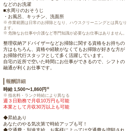
などのお洗濯
■水周りのおそうじ
・お風呂、キッチン、洗面所
作業範囲は日常のお掃除となり、ハウスクリーニングとは異なり
ます。
危険なお仕事や介護など専門知識が必要なお仕事はありません。
整理収納アドバイザーなどお掃除に関する資格をお持ちの
方はもちろん、資格や経験がなくてもお掃除が好きな方が
お掃除代行スタッフとして多く活躍しています。
自宅の近所で空いた時間にお仕事ができるので、シフトの
融通が利くお仕事です。
報酬詳細
※
時給
1,500〜1,860円
指名料・ランク時給により異なる
週３日勤務で月収10万円も可能
本業として月収30万以上も可能
◆昇給あり
あなたのやる気次第で時給アップも可！
◆交通費：別途支給。お客様によっては交通費を増額され