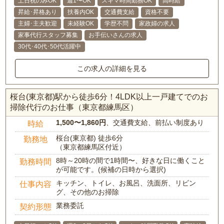
土日祝のみOK
週1〜OK
スキマ時間勤務OK
高時給
昇給･昇格あり
扶養内OK
交通費支給
資格不要
主婦･主夫歓迎
未経験OK
学歴不問
家政婦の求人
家事代行スタッフ募集
お手伝いさんの求人
30代･40代･50代活躍中
この求人の詳細を見る
桜台(東京都)駅から徒歩6分！4LDK以上一戸建てでのお
掃除代行のお仕事（東京都練馬区）
1,500〜1,860円
、交通費支給、前払い制度あり
時給
桜台(東京都) 徒歩6分
勤務地
（東京都練馬区付近）
8時～20時の間で1時間〜、好きな日に働くこと
勤務時間
が可能です。(候補の日時から選択)
キッチン、トイレ、お風呂、洗面所、リビン
仕事内容
グ、その他のお掃除
業務委託
契約形態