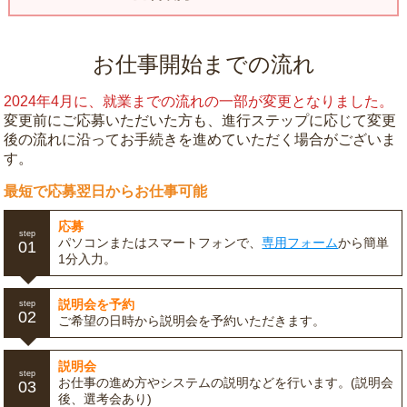
お仕事開始までの流れ
2024年4月に、就業までの流れの一部が変更となりました。
変更前にご応募いただいた方も、進行ステップに応じて変更
後の流れに沿ってお手続きを進めていただく場合がございま
す。
最短で応募翌日からお仕事可能
応募
step
パソコンまたはスマートフォンで、
専用フォーム
から簡単
01
1分入力。
説明会を予約
step
02
ご希望の日時から説明会を予約いただきます。
説明会
step
お仕事の進め方やシステムの説明などを行います。(説明会
03
後、選考会あり)