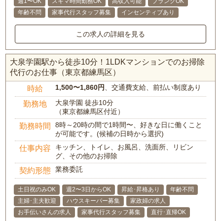
週1〜OK
スキマ時間勤務OK
高収入可能
ブランクOK
年齢不問
家事代行スタッフ募集
インセンティブあり
この求人の詳細を見る
大泉学園駅から徒歩10分！1LDKマンションでのお掃除
代行のお仕事（東京都練馬区）
1,500〜1,860円
、交通費支給、前払い制度あり
時給
大泉学園 徒歩10分
勤務地
（東京都練馬区付近）
8時～20時の間で1時間〜、好きな日に働くこと
勤務時間
が可能です。(候補の日時から選択)
キッチン、トイレ、お風呂、洗面所、リビン
仕事内容
グ、その他のお掃除
業務委託
契約形態
土日祝のみOK
週2〜3日からOK
昇給･昇格あり
年齢不問
主婦･主夫歓迎
ハウスキーパー募集
家政婦の求人
お手伝いさんの求人
家事代行スタッフ募集
直行･直帰OK