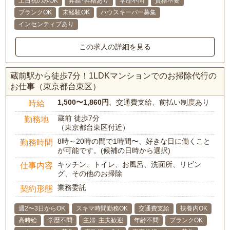
土日祝のみOK
昇給･昇格あり
学歴不問
資格不要
ブランクOK
未経験OK
ハウスキーパー募集
インセンティブあり
この求人の詳細を見る
蔵前駅から徒歩7分！1LDKマンションでのお掃除代行の
お仕事（東京都台東区）
1,500〜1,860円
、交通費支給、前払い制度あり
時給
蔵前 徒歩7分
勤務地
（東京都台東区付近）
8時～20時の間で1時間〜、好きな日に働くこと
勤務時間
が可能です。(候補の日時から選択)
キッチン、トイレ、お風呂、洗面所、リビン
仕事内容
グ、その他のお掃除
業務委託
契約形態
週2〜3日からOK
スキマ時間勤務OK
交通費支給
扶養内OK
高時給
学歴不問
主婦･主夫歓迎
年齢不問
ブランクOK