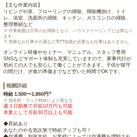
【主な作業内容】
リビングや床、フローリングの掃除、掃除機掛け、トイ
レ、浴室、洗面所の掃除、キッチン、ガスコンロの掃除、
整理整頓など
作業範囲は日常のお掃除となり、ハウスクリーニングとは異なり
ます。
危険なお仕事や介護など専門知識が必要なお仕事はありません。
オンライン研修やセミナー、マニュアル、スタッフ専用
SNSなどサポート体制も充実していますので、家事代行が
初めての人でも安心して働くことができます。子供が留守
の間だけ、夕食の準備までなど空いた時間でOKです。
報酬詳細
※
時給
1,500〜1,860円
指名料・ランク時給により異なる
週３日勤務で月収10万円も可能
本業として月収30万以上も可能
◆昇給あり
あなたのやる気次第で時給アップも可！
◆交通費：別途支給。お客様によっては交通費を増額され