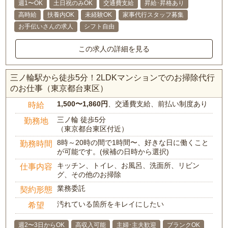
週1〜OK
土日祝のみOK
交通費支給
昇給･昇格あり
高時給
扶養内OK
未経験OK
家事代行スタッフ募集
お手伝いさんの求人
シフト自由
この求人の詳細を見る
三ノ輪駅から徒歩5分！2LDKマンションでのお掃除代行
のお仕事（東京都台東区）
1,500〜1,860円
、交通費支給、前払い制度あり
時給
三ノ輪 徒歩5分
勤務地
（東京都台東区付近）
8時～20時の間で1時間〜、好きな日に働くこと
勤務時間
が可能です。(候補の日時から選択)
キッチン、トイレ、お風呂、洗面所、リビン
仕事内容
グ、その他のお掃除
業務委託
契約形態
汚れている箇所をキレイにしたい
希望
週2〜3日からOK
高収入可能
主婦･主夫歓迎
ブランクOK