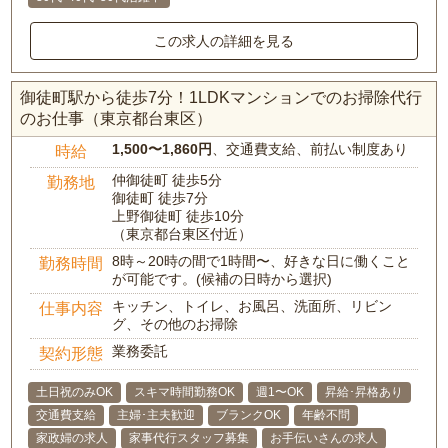
この求人の詳細を見る
御徒町駅から徒歩7分！1LDKマンションでのお掃除代行
のお仕事（東京都台東区）
1,500〜1,860円
、交通費支給、前払い制度あり
時給
仲御徒町 徒歩5分
勤務地
御徒町 徒歩7分
上野御徒町 徒歩10分
（東京都台東区付近）
8時～20時の間で1時間〜、好きな日に働くこと
勤務時間
が可能です。(候補の日時から選択)
キッチン、トイレ、お風呂、洗面所、リビン
仕事内容
グ、その他のお掃除
業務委託
契約形態
土日祝のみOK
スキマ時間勤務OK
週1〜OK
昇給･昇格あり
交通費支給
主婦･主夫歓迎
ブランクOK
年齢不問
家政婦の求人
家事代行スタッフ募集
お手伝いさんの求人