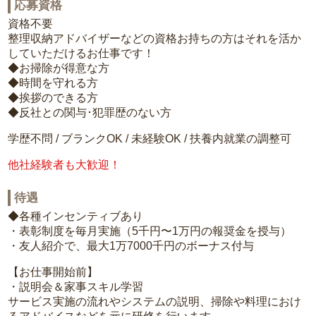
応募資格
資格不要
整理収納アドバイザーなどの資格お持ちの方はそれを活か
していただけるお仕事です！
◆お掃除が得意な方
◆時間を守れる方
◆挨拶のできる方
◆反社との関与･犯罪歴のない方
学歴不問 / ブランクOK / 未経験OK / 扶養内就業の調整可
他社経験者も大歓迎！
待遇
◆各種インセンティブあり
・表彰制度を毎月実施（5千円〜1万円の報奨金を授与）
・友人紹介で、最大1万7000千円のボーナス付与
【お仕事開始前】
・説明会＆家事スキル学習
サービス実施の流れやシステムの説明、掃除や料理におけ