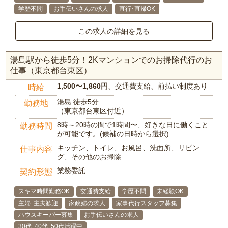
学歴不問
お手伝いさんの求人
直行･直帰OK
この求人の詳細を見る
湯島駅から徒歩5分！2Kマンションでのお掃除代行のお
仕事（東京都台東区）
1,500〜1,860円
、交通費支給、前払い制度あり
時給
湯島 徒歩5分
勤務地
（東京都台東区付近）
8時～20時の間で1時間〜、好きな日に働くこと
勤務時間
が可能です。(候補の日時から選択)
キッチン、トイレ、お風呂、洗面所、リビン
仕事内容
グ、その他のお掃除
業務委託
契約形態
スキマ時間勤務OK
交通費支給
学歴不問
未経験OK
主婦･主夫歓迎
家政婦の求人
家事代行スタッフ募集
ハウスキーパー募集
お手伝いさんの求人
30代･40代･50代活躍中