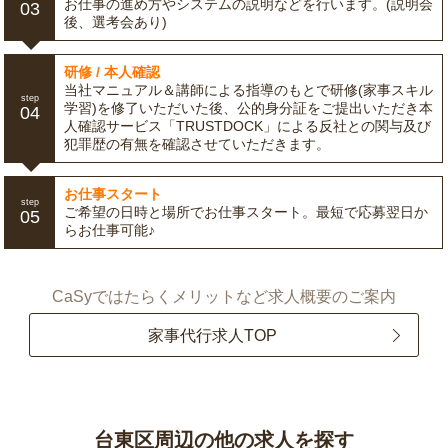
お仕事の進め方やシステムの説明などを行います。(説明会
03
後、選考会あり)
研修 / 本人確認
当社マニュアル＆講師による指導のもとで研修(家事スキル
step
学習)を修了いただいた後、公的身分証をご提出いただき本
04
人確認サービス「TRUSTDOCK」による反社との関与及び
犯罪歴の有無を確認させていただきます。
お仕事スタート
step
ご希望の日時と場所でお仕事スタート。最短で応募翌日か
05
らお仕事可能♪
CaSyではたらくメリットなど求人概要のご案内
家事代行求人TOP
台東区周辺の他の求人を探す