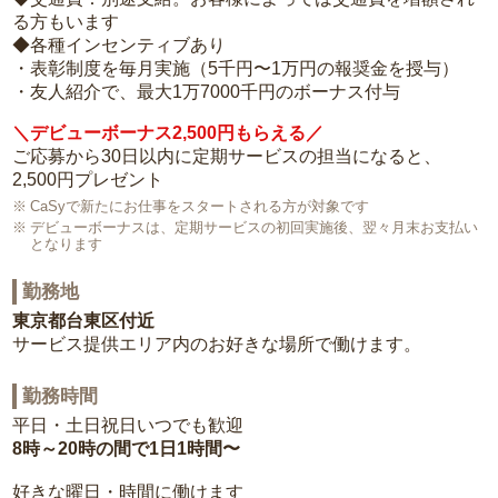
る方もいます
◆各種インセンティブあり
・表彰制度を毎月実施（5千円〜1万円の報奨金を授与）
・友人紹介で、最大1万7000千円のボーナス付与
＼デビューボーナス2,500円もらえる／
ご応募から30日以内に定期サービスの担当になると、
2,500円プレゼント
CaSyで新たにお仕事をスタートされる方が対象です
デビューボーナスは、定期サービスの初回実施後、翌々月末お支払い
となります
勤務地
東京都台東区付近
サービス提供エリア内のお好きな場所で働けます。
勤務時間
平日・土日祝日いつでも歓迎
8時～20時の間で1日1時間〜
好きな曜日・時間に働けます