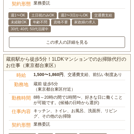
業務委託
契約形態
週1〜OK
土日祝のみOK
週2〜3日からOK
交通費支給
未経験OK
年齢不問
資格不要
家政婦の求人
30代･40代･50代活躍中
この求人の詳細を見る
蔵前駅から徒歩5分！1LDKマンションでのお掃除代行の
お仕事（東京都台東区）
1,500〜1,860円
、交通費支給、前払い制度あり
時給
蔵前 徒歩5分
勤務地
（東京都台東区付近）
8時～20時の間で1時間〜、好きな日に働くこと
勤務時間
が可能です。(候補の日時から選択)
キッチン、トイレ、お風呂、洗面所、リビン
仕事内容
グ、その他のお掃除
業務委託
契約形態