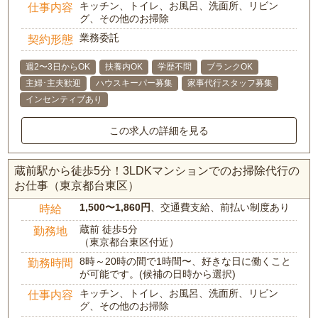
キッチン、トイレ、お風呂、洗面所、リビン
仕事内容
グ、その他のお掃除
業務委託
契約形態
週2〜3日からOK
扶養内OK
学歴不問
ブランクOK
主婦･主夫歓迎
ハウスキーパー募集
家事代行スタッフ募集
インセンティブあり
この求人の詳細を見る
蔵前駅から徒歩5分！3LDKマンションでのお掃除代行の
お仕事（東京都台東区）
1,500〜1,860円
、交通費支給、前払い制度あり
時給
蔵前 徒歩5分
勤務地
（東京都台東区付近）
8時～20時の間で1時間〜、好きな日に働くこと
勤務時間
が可能です。(候補の日時から選択)
キッチン、トイレ、お風呂、洗面所、リビン
仕事内容
グ、その他のお掃除