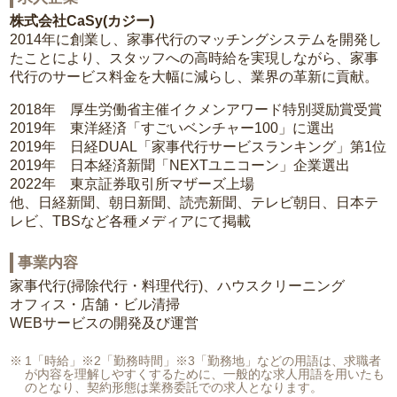
株式会社CaSy(カジー)
2014年に創業し、家事代行のマッチングシステムを開発し
たことにより、スタッフへの高時給を実現しながら、家事
代行のサービス料金を大幅に減らし、業界の革新に貢献。
2018年 厚生労働省主催イクメンアワード特別奨励賞受賞
2019年 東洋経済「すごいベンチャー100」に選出
2019年 日経DUAL「家事代行サービスランキング」第1位
2019年 日本経済新聞「NEXTユニコーン」企業選出
2022年 東京証券取引所マザーズ上場
他、日経新聞、朝日新聞、読売新聞、テレビ朝日、日本テ
レビ、TBSなど各種メディアにて掲載
事業内容
家事代行(掃除代行・料理代行)、ハウスクリーニング
オフィス・店舗・ビル清掃
WEBサービスの開発及び運営
1「時給」※2「勤務時間」※3「勤務地」などの用語は、求職者
が内容を理解しやすくするために、一般的な求人用語を用いたも
のとなり、契約形態は業務委託での求人となります。