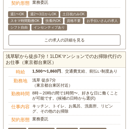
業務委託
契約形態
週1〜OK
週2〜3日からOK
土日祝のみOK
スキマ時間勤務OK
扶養内OK
資格不要
お手伝いさんの求人
シフト自由
インセンティブあり
この求人の詳細を見る
浅草駅から徒歩7分！1LDKマンションでのお掃除代行の
お仕事（東京都台東区）
1,500〜1,860円
、交通費支給、前払い制度あり
時給
浅草 徒歩7分
勤務地
（東京都台東区付近）
8時～20時の間で1時間〜、好きな日に働くこと
勤務時間
が可能です。(候補の日時から選択)
キッチン、トイレ、お風呂、洗面所、リビン
仕事内容
グ、その他のお掃除
業務委託
契約形態