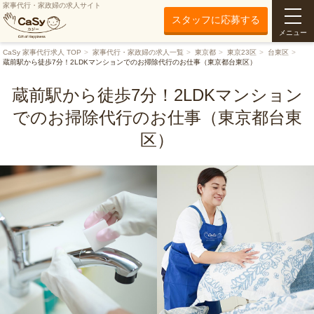
家事代行・家政婦の求人サイト
スタッフに応募する
メニュー
CaSy 家事代行求人 TOP
家事代行・家政婦の求人一覧
東京都
東京23区
台東区
蔵前駅から徒歩7分！2LDKマンションでのお掃除代行のお仕事（東京都台東区）
蔵前駅から徒歩7分！2LDKマンション
でのお掃除代行のお仕事（東京都台東
区）