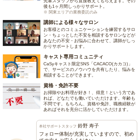
先輩スタッフから直接教えてもらえます。その
後も1ヶ月間しっかりサポート。
※ 関東エリアの業務委託のみ
講師による様々なサロン
お客様とのコミュニケーションを練習するサロ
ン・ちょっとした不安を相談するサロンなどが
あなたの不安・お悩みに合わせて、講師がしっ
かりサポートします。
キャスト専用コミュニティ
CaSyキャスト限定SNS「CACACO(カカコ)」
で、サービスのノウハウを共有したり、悩みを
相談することができます。
資格・免許不要
お掃除やお料理が好き！、得意！という方であ
れば、どなたでも働いていただけます。年齢も
不問です。もちろん、資格や免許、職務経験が
あればそれを充分に活かしていただけます。
鈴野 寿子
本社サポートスタッフ
フォロー体制が充実していますので、初め