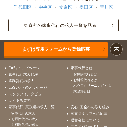
千代田区
中央区
文京区
墨田区
荒川区
東京都の家事代行の求人一覧を見る
まずは専用フォームから登録応募
CaSyトップページ
家事代行とは
家事代行求人TOP
お掃除代行とは
お料理代行とは
業務委託の求人
ハウスクリーニングとは
CaSyからのメッセージ
家政婦とは
スタッフインタビュー
よくある質問
家事代行･家政婦の求人一覧
安心･安全への取り組み
家事代行の求人
家事スタッフへの応募
お掃除代行の求人
運営会社について
お料理代行の求人
プライバシーポリシー