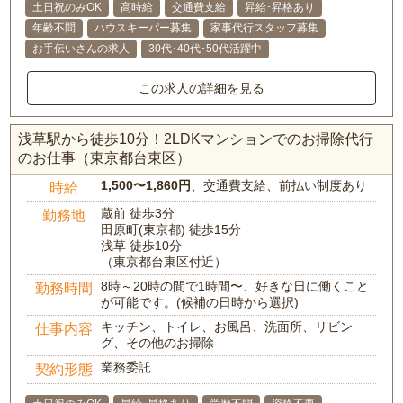
土日祝のみOK
高時給
交通費支給
昇給･昇格あり
年齢不問
ハウスキーパー募集
家事代行スタッフ募集
お手伝いさんの求人
30代･40代･50代活躍中
この求人の詳細を見る
浅草駅から徒歩10分！2LDKマンションでのお掃除代行
のお仕事（東京都台東区）
1,500〜1,860円
、交通費支給、前払い制度あり
時給
蔵前 徒歩3分
勤務地
田原町(東京都) 徒歩15分
浅草 徒歩10分
（東京都台東区付近）
8時～20時の間で1時間〜、好きな日に働くこと
勤務時間
が可能です。(候補の日時から選択)
キッチン、トイレ、お風呂、洗面所、リビン
仕事内容
グ、その他のお掃除
業務委託
契約形態