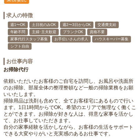
求人の特徴
週1〜OK
土日祝のみOK
週2〜3日からOK
交通費支給
年齢不問
主婦･主夫歓迎
ブランクOK
資格不要
家事代行スタッフ募集
お手伝いさんの求人
ハウスキーパー募集
シフト自由
お仕事内容
お掃除代行
依頼いただいたお客様のご自宅を訪問し、お風呂や洗面所
のお掃除、部屋全体の整理整頓など一般の掃除業務をお願
いいたします。
掃除用品は洗剤も含めて、全てお客様宅にあるもので行い
ます。1日1時間からでOK。希望のエリアで無理なく働くこ
とができます。お掃除が好きな人は、得意な家事を活かし
て、お仕事していただきます。
自分の家事経験を活かしながら、お客様の生活をサポート
できる大変やりがいと充実感のあるお仕事です。