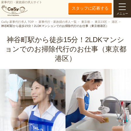
家事代行・家政婦の求人サイト
スタッフに応募する
メニュー
CaSy 家事代行求人 TOP
家事代行・家政婦の求人一覧
東京都
東京23区
港区
神谷町駅から徒歩15分！2LDKマンションでのお掃除代行のお仕事（東京都港区）
神谷町駅から徒歩15分！2LDKマンシ
ョンでのお掃除代行のお仕事（東京都
港区）