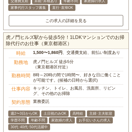
交通費支給
昇給･昇格あり
年齢不問
家政婦の求人
家事代行スタッフ募集
直行･直帰OK
この求人の詳細を見る
虎ノ門ヒルズ駅から徒歩5分！1LDKマンションでのお掃
除代行のお仕事（東京都港区）
1,500〜1,860円
、交通費支給、前払い制度あり
時給
虎ノ門ヒルズ 徒歩5分
勤務地
（東京都港区付近）
8時～20時の間で1時間〜、好きな日に働くこと
勤務時間
が可能です。(候補の日時から選択)
キッチン、トイレ、お風呂、洗面所、リビン
仕事内容
グ、その他のお掃除
業務委託
契約形態
週2〜3日からOK
土日祝のみOK
高時給
主婦･主夫歓迎
学歴不問
年齢不問
家政婦の求人
お手伝いさんの求人
30代･40代･50代活躍中