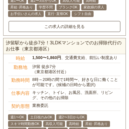
週1〜OK
週2〜3日からOK
高収入可能
高時給
昇給･昇格あり
学歴不問
ブランクOK
家政婦の求人
お手伝いさんの求人
直行･直帰OK
シフト自由
この求人の詳細を見る
汐留駅から徒歩7分！3LDKマンションでのお掃除代行の
お仕事（東京都港区）
1,500〜1,860円
、交通費支給、前払い制度あり
時給
汐留 徒歩7分
勤務地
（東京都港区付近）
8時～20時の間で1時間〜、好きな日に働くこと
勤務時間
が可能です。(候補の日時から選択)
キッチン、トイレ、お風呂、洗面所、リビン
仕事内容
グ、その他のお掃除
業務委託
契約形態
週1〜OK
土日祝のみOK
週2〜3日からOK
スキマ時間勤務OK
高収入可能
高時給
昇給･昇格あり