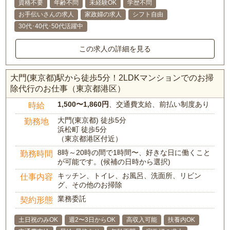
資格不要
年齢不問
未経験OK
学歴不問
お手伝いさんの求人
家政婦の求人
シフト自由
30代･40代･50代活躍中
この求人の詳細を見る
大門(東京都)駅から徒歩5分！2LDKマンションでのお掃
除代行のお仕事（東京都港区）
1,500〜1,860円
、交通費支給、前払い制度あり
時給
大門(東京都) 徒歩5分
勤務地
浜松町 徒歩5分
（東京都港区付近）
8時～20時の間で1時間〜、好きな日に働くこと
勤務時間
が可能です。(候補の日時から選択)
キッチン、トイレ、お風呂、洗面所、リビン
仕事内容
グ、その他のお掃除
業務委託
契約形態
土日祝のみOK
週2〜3日からOK
高収入可能
扶養内OK