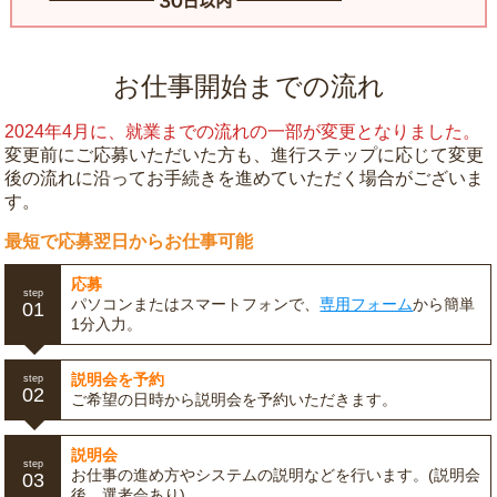
お仕事開始までの流れ
2024年4月に、就業までの流れの一部が変更となりました。
変更前にご応募いただいた方も、進行ステップに応じて変更
後の流れに沿ってお手続きを進めていただく場合がございま
す。
最短で応募翌日からお仕事可能
応募
step
パソコンまたはスマートフォンで、
専用フォーム
から簡単
01
1分入力。
説明会を予約
step
02
ご希望の日時から説明会を予約いただきます。
説明会
step
お仕事の進め方やシステムの説明などを行います。(説明会
03
後、選考会あり)