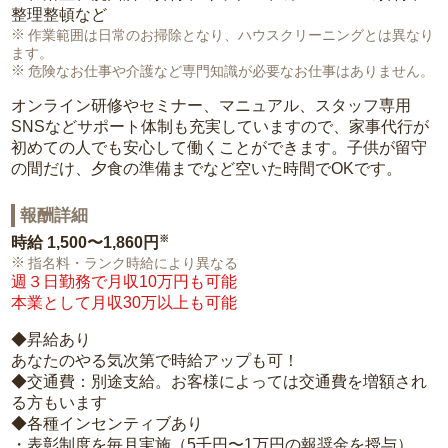
整理整頓など
作業範囲は日常のお掃除となり、ハウスクリーニングとは異なり
ます。
危険なお仕事や介護など専門知識が必要なお仕事はありません。
オンライン研修やセミナー、マニュアル、スタッフ専用
SNSなどサポート体制も充実していますので、家事代行が
初めての人でも安心して働くことができます。子供が留守
の間だけ、夕食の準備までなど空いた時間でOKです。
報酬詳細
※
時給
1,500〜1,860円
指名料・ランク時給により異なる
週３日勤務で月収10万円も可能
本業として月収30万以上も可能
◆昇給あり
あなたのやる気次第で時給アップも可！
◆交通費：別途支給。お客様によっては交通費を増額され
る方もいます
◆各種インセンティブあり
・表彰制度を毎月実施（5千円〜1万円の報奨金を授与）