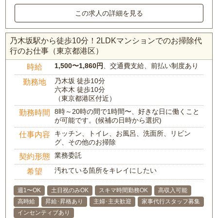
この求人の詳細を見る
乃木坂駅から徒歩10分！2LDKマンションでのお掃除代
行のお仕事（東京都港区）
1,500〜1,860円
、交通費支給、前払い制度あり
時給
乃木坂 徒歩10分
勤務地
六本木 徒歩10分
（東京都港区付近）
8時～20時の間で1時間〜、好きな日に働くこと
勤務時間
が可能です。(候補の日時から選択)
キッチン、トイレ、お風呂、洗面所、リビン
仕事内容
グ、その他のお掃除
業務委託
契約形態
汚れている箇所をキレイにしたい
希望
週1〜OK
土日祝のみOK
スキマ時間勤務OK
高収入可能
高時給
昇給･昇格あり
主婦･主夫歓迎
家事代行スタッフ募集
インセンティブあり