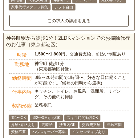
高時給
高収入可能
年齢不問
ブランクOK
家政婦の求人
家事代行スタッフ募集
シフト自由
この求人の詳細を見る
神谷町駅から徒歩1分！2LDKマンションでのお掃除代行
のお仕事（東京都港区）
1,500〜1,860円
、交通費支給、前払い制度あり
時給
神谷町 徒歩1分
勤務地
（東京都港区付近）
8時～20時の間で1時間〜、好きな日に働くこと
勤務時間
が可能です。(候補の日時から選択)
キッチン、トイレ、お風呂、洗面所、リビン
仕事内容
グ、その他のお掃除
業務委託
契約形態
週1〜OK
週2〜3日からOK
スキマ時間勤務OK
昇給･昇格あり
高時給
扶養内OK
交通費支給
年齢不問
資格不要
ハウスキーパー募集
インセンティブあり