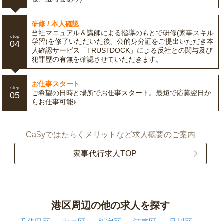
研修 / 本人確認
当社マニュアル＆講師による指導のもとで研修(家事スキル
step
学習)を修了いただいた後、公的身分証をご提出いただき本
04
人確認サービス「TRUSTDOCK」による反社との関与及び
犯罪歴の有無を確認させていただきます。
お仕事スタート
step
ご希望の日時と場所でお仕事スタート。最短で応募翌日か
05
らお仕事可能♪
CaSyではたらくメリットなど求人概要のご案内
家事代行求人TOP
港区周辺の他の求人を探す