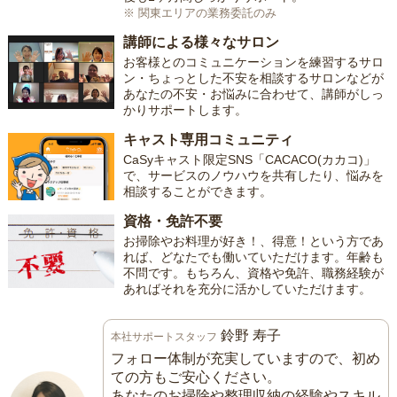
※ 関東エリアの業務委託のみ
講師による様々なサロン
お客様とのコミュニケーションを練習するサロ
ン・ちょっとした不安を相談するサロンなどが
あなたの不安・お悩みに合わせて、講師がしっ
かりサポートします。
キャスト専用コミュニティ
CaSyキャスト限定SNS「CACACO(カカコ)」
で、サービスのノウハウを共有したり、悩みを
相談することができます。
資格・免許不要
お掃除やお料理が好き！、得意！という方であ
れば、どなたでも働いていただけます。年齢も
不問です。もちろん、資格や免許、職務経験が
あればそれを充分に活かしていただけます。
鈴野 寿子
本社サポートスタッフ
フォロー体制が充実していますので、初め
ての方もご安心ください。
あなたのお掃除や整理収納の経験やスキル