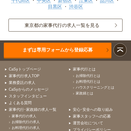
千代田区
中央区
新宿区
江東区
品川区
目黒区
渋谷区
東京都の家事代行の求人一覧を見る
まずは専用フォームから登録応募
CaSyトップページ
家事代行とは
家事代行求人TOP
お掃除代行とは
お料理代行とは
業務委託の求人
ハウスクリーニングとは
CaSyからのメッセージ
家政婦とは
スタッフインタビュー
よくある質問
家事代行･家政婦の求人一覧
安心･安全への取り組み
家事代行の求人
家事スタッフへの応募
お掃除代行の求人
運営会社について
お料理代行の求人
プライバシーポリシー