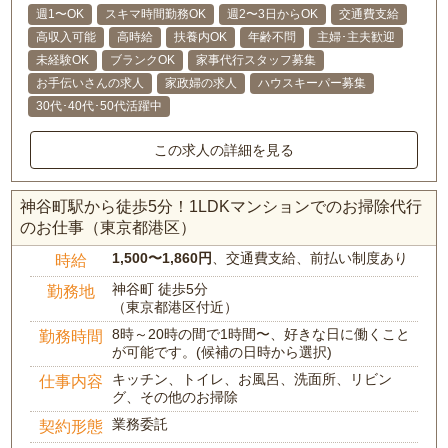
週1〜OK
スキマ時間勤務OK
週2〜3日からOK
交通費支給
高収入可能
高時給
扶養内OK
年齢不問
主婦･主夫歓迎
未経験OK
ブランクOK
家事代行スタッフ募集
お手伝いさんの求人
家政婦の求人
ハウスキーパー募集
30代･40代･50代活躍中
この求人の詳細を見る
神谷町駅から徒歩5分！1LDKマンションでのお掃除代行
のお仕事（東京都港区）
1,500〜1,860円
、交通費支給、前払い制度あり
時給
神谷町 徒歩5分
勤務地
（東京都港区付近）
8時～20時の間で1時間〜、好きな日に働くこと
勤務時間
が可能です。(候補の日時から選択)
キッチン、トイレ、お風呂、洗面所、リビン
仕事内容
グ、その他のお掃除
業務委託
契約形態