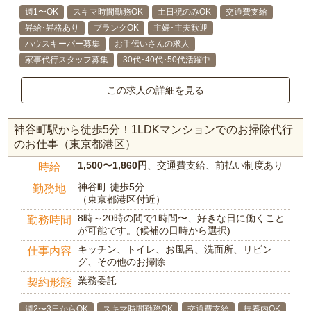
週1〜OK
スキマ時間勤務OK
土日祝のみOK
交通費支給
昇給･昇格あり
ブランクOK
主婦･主夫歓迎
ハウスキーパー募集
お手伝いさんの求人
家事代行スタッフ募集
30代･40代･50代活躍中
この求人の詳細を見る
神谷町駅から徒歩5分！1LDKマンションでのお掃除代行
のお仕事（東京都港区）
1,500〜1,860円
、交通費支給、前払い制度あり
時給
神谷町 徒歩5分
勤務地
（東京都港区付近）
8時～20時の間で1時間〜、好きな日に働くこと
勤務時間
が可能です。(候補の日時から選択)
キッチン、トイレ、お風呂、洗面所、リビン
仕事内容
グ、その他のお掃除
業務委託
契約形態
週2〜3日からOK
スキマ時間勤務OK
交通費支給
扶養内OK