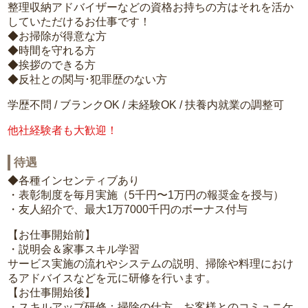
整理収納アドバイザーなどの資格お持ちの方はそれを活か
していただけるお仕事です！
◆お掃除が得意な方
◆時間を守れる方
◆挨拶のできる方
◆反社との関与･犯罪歴のない方
学歴不問 / ブランクOK / 未経験OK / 扶養内就業の調整可
他社経験者も大歓迎！
待遇
◆各種インセンティブあり
・表彰制度を毎月実施（5千円〜1万円の報奨金を授与）
・友人紹介で、最大1万7000千円のボーナス付与
【お仕事開始前】
・説明会＆家事スキル学習
サービス実施の流れやシステムの説明、掃除や料理におけ
るアドバイスなどを元に研修を行います。
【お仕事開始後】
・スキルアップ研修：掃除の仕方、お客様とのコミュニケ