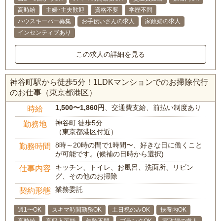
高時給
主婦･主夫歓迎
資格不要
学歴不問
ハウスキーパー募集
お手伝いさんの求人
家政婦の求人
インセンティブあり
この求人の詳細を見る
神谷町駅から徒歩5分！1LDKマンションでのお掃除代行
のお仕事（東京都港区）
1,500〜1,860円
、交通費支給、前払い制度あり
時給
神谷町 徒歩5分
勤務地
（東京都港区付近）
8時～20時の間で1時間〜、好きな日に働くこと
勤務時間
が可能です。(候補の日時から選択)
キッチン、トイレ、お風呂、洗面所、リビン
仕事内容
グ、その他のお掃除
業務委託
契約形態
週1〜OK
スキマ時間勤務OK
土日祝のみOK
扶養内OK