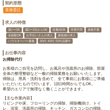
契約形態
業務委託
求人の特徴
週1〜OK
週2〜3日からOK
扶養内OK
学歴不問
資格不要
未経験OK
お手伝いさんの求人
家政婦の求人
ハウスキーパー募集
30代･40代･50代活躍中
お仕事内容
お掃除代行
お客様のご自宅を訪問し、お風呂や洗面所のお掃除、部屋
全体の整理整頓など一般の掃除業務をお願いいたします。
掃除は、用具・洗剤を含めて、全て事前にお客様にご準備
いただいたもので行います。1回1時間からでもOK。
希望のエリアで無理なく働くことができます。
【主な作業内容】
リビングや床、フローリングの掃除、掃除機掛け、トイ
レ、浴室、洗面所の掃除、キッチン、ガスコンロの掃除、