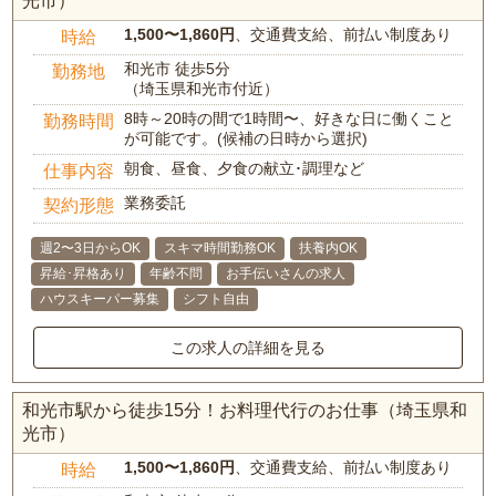
光市）
1,500〜1,860円
、交通費支給、前払い制度あり
時給
和光市 徒歩5分
勤務地
（埼玉県和光市付近）
8時～20時の間で1時間〜、好きな日に働くこと
勤務時間
が可能です。(候補の日時から選択)
朝食、昼食、夕食の献立･調理など
仕事内容
業務委託
契約形態
週2〜3日からOK
スキマ時間勤務OK
扶養内OK
昇給･昇格あり
年齢不問
お手伝いさんの求人
ハウスキーパー募集
シフト自由
この求人の詳細を見る
和光市駅から徒歩15分！お料理代行のお仕事（埼玉県和
光市）
1,500〜1,860円
、交通費支給、前払い制度あり
時給