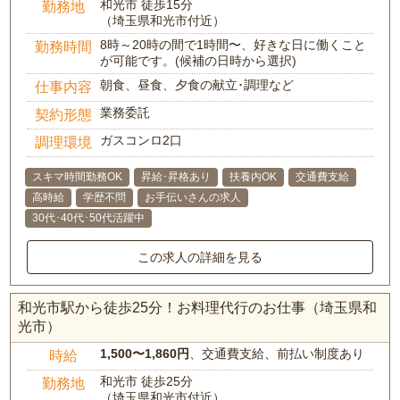
和光市 徒歩15分
勤務地
（埼玉県和光市付近）
8時～20時の間で1時間〜、好きな日に働くこと
勤務時間
が可能です。(候補の日時から選択)
朝食、昼食、夕食の献立･調理など
仕事内容
業務委託
契約形態
ガスコンロ2口
調理環境
スキマ時間勤務OK
昇給･昇格あり
扶養内OK
交通費支給
高時給
学歴不問
お手伝いさんの求人
30代･40代･50代活躍中
この求人の詳細を見る
和光市駅から徒歩25分！お料理代行のお仕事（埼玉県和
光市）
1,500〜1,860円
、交通費支給、前払い制度あり
時給
和光市 徒歩25分
勤務地
（埼玉県和光市付近）