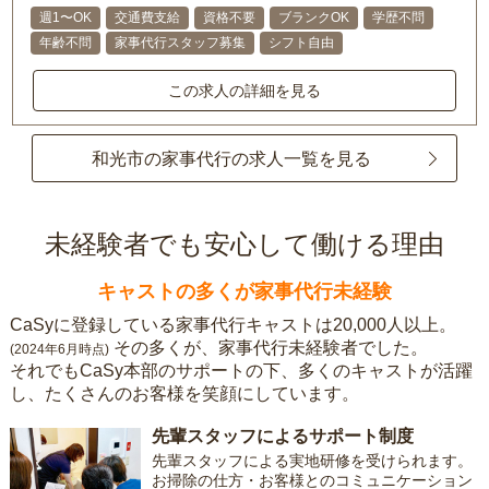
週1〜OK
交通費支給
資格不要
ブランクOK
学歴不問
年齢不問
家事代行スタッフ募集
シフト自由
この求人の詳細を見る
和光市の家事代行の求人一覧を見る
未経験者でも安心して働ける理由
キャストの多くが家事代行未経験
CaSyに登録している家事代行キャストは20,000人以上。
その多くが、家事代行未経験者でした。
(2024年6月時点)
それでもCaSy本部のサポートの下、多くのキャストが活躍
し、たくさんのお客様を笑顔にしています。
先輩スタッフによるサポート制度
先輩スタッフによる実地研修を受けられます。
お掃除の仕方・お客様とのコミュニケーション