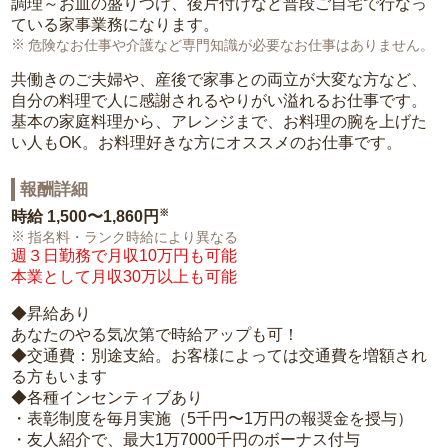
調理～お皿の盛りつけ、後片付けなど普段ご自宅で行なっ
ている家事業務になります。
危険なお仕事や介護など専門知識が必要なお仕事はありません。
共働きのご夫婦や、産後で家事との両立が大変な方など、
自分の料理で人に感謝されるやりがい溢れるお仕事です。
基本の家庭料理から、アレンジまで、お料理の腕を上げた
い人もOK。お料理好きな方にオススメのお仕事です。
報酬詳細
※
時給
1,500〜1,860円
指名料・ランク時給により異なる
週３日勤務で月収10万円も可能
本業として月収30万以上も可能
◆昇給あり
あなたのやる気次第で時給アップも可！
◆交通費：別途支給。お客様によっては交通費を増額され
る方もいます
◆各種インセンティブあり
・表彰制度を毎月実施（5千円〜1万円の報奨金を授与）
・友人紹介で、最大1万7000千円のボーナス付与