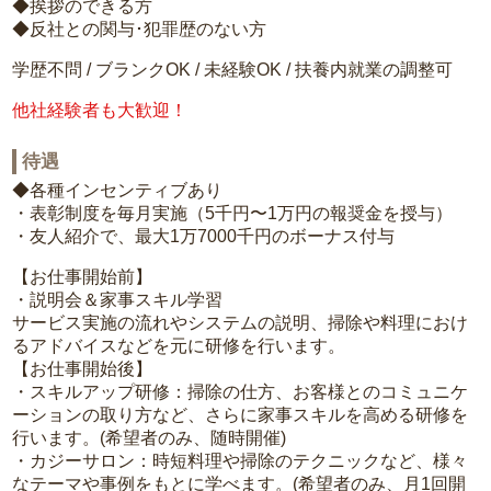
◆挨拶のできる方
◆反社との関与･犯罪歴のない方
学歴不問 / ブランクOK / 未経験OK / 扶養内就業の調整可
他社経験者も大歓迎！
待遇
◆各種インセンティブあり
・表彰制度を毎月実施（5千円〜1万円の報奨金を授与）
・友人紹介で、最大1万7000千円のボーナス付与
【お仕事開始前】
・説明会＆家事スキル学習
サービス実施の流れやシステムの説明、掃除や料理におけ
るアドバイスなどを元に研修を行います。
【お仕事開始後】
・スキルアップ研修：掃除の仕方、お客様とのコミュニケ
ーションの取り方など、さらに家事スキルを高める研修を
行います。(希望者のみ、随時開催)
・カジーサロン：時短料理や掃除のテクニックなど、様々
なテーマや事例をもとに学べます。(希望者のみ、月1回開