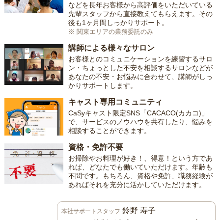
などを長年お客様から高評価をいただいている
先輩スタッフから直接教えてもらえます。その
後も1ヶ月間しっかりサポート。
※ 関東エリアの業務委託のみ
講師による様々なサロン
お客様とのコミュニケーションを練習するサロ
ン・ちょっとした不安を相談するサロンなどが
あなたの不安・お悩みに合わせて、講師がしっ
かりサポートします。
キャスト専用コミュニティ
CaSyキャスト限定SNS「CACACO(カカコ)」
で、サービスのノウハウを共有したり、悩みを
相談することができます。
資格・免許不要
お掃除やお料理が好き！、得意！という方であ
れば、どなたでも働いていただけます。年齢も
不問です。もちろん、資格や免許、職務経験が
あればそれを充分に活かしていただけます。
鈴野 寿子
本社サポートスタッフ