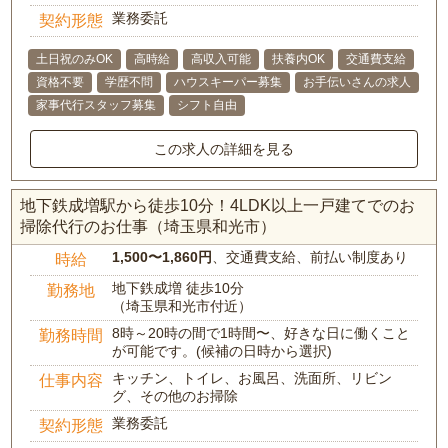
業務委託
契約形態
土日祝のみOK
高時給
高収入可能
扶養内OK
交通費支給
資格不要
学歴不問
ハウスキーパー募集
お手伝いさんの求人
家事代行スタッフ募集
シフト自由
この求人の詳細を見る
地下鉄成増駅から徒歩10分！4LDK以上一戸建てでのお
掃除代行のお仕事（埼玉県和光市）
1,500〜1,860円
、交通費支給、前払い制度あり
時給
地下鉄成増 徒歩10分
勤務地
（埼玉県和光市付近）
8時～20時の間で1時間〜、好きな日に働くこと
勤務時間
が可能です。(候補の日時から選択)
キッチン、トイレ、お風呂、洗面所、リビン
仕事内容
グ、その他のお掃除
業務委託
契約形態