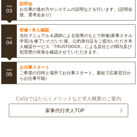
説明会
step
お仕事の進め方やシステムの説明などを行います。(説明会
03
後、選考会あり)
研修 / 本人確認
当社マニュアル＆講師による指導のもとで研修(家事スキル
step
学習)を修了いただいた後、公的身分証をご提出いただき本
04
人確認サービス「TRUSTDOCK」による反社との関与及び
犯罪歴の有無を確認させていただきます。
お仕事スタート
step
ご希望の日時と場所でお仕事スタート。最短で応募翌日か
05
らお仕事可能♪
CaSyではたらくメリットなど求人概要のご案内
家事代行求人TOP