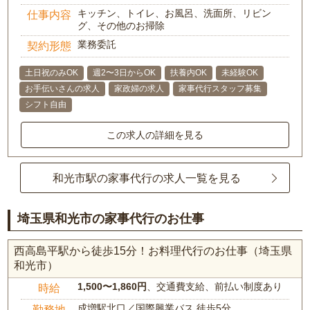
キッチン、トイレ、お風呂、洗面所、リビン
仕事内容
グ、その他のお掃除
業務委託
契約形態
土日祝のみOK
週2〜3日からOK
扶養内OK
未経験OK
お手伝いさんの求人
家政婦の求人
家事代行スタッフ募集
シフト自由
この求人の詳細を見る
和光市駅の家事代行の求人一覧を見る
埼玉県和光市の家事代行のお仕事
西高島平駅から徒歩15分！お料理代行のお仕事（埼玉県
和光市）
1,500〜1,860円
、交通費支給、前払い制度あり
時給
成増駅北口／国際興業バス 徒歩5分
勤務地