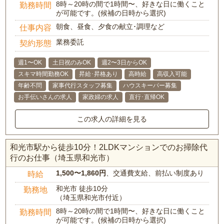
8時～20時の間で1時間〜、好きな日に働くこと
勤務時間
が可能です。(候補の日時から選択)
朝食、昼食、夕食の献立･調理など
仕事内容
業務委託
契約形態
週1〜OK
土日祝のみOK
週2〜3日からOK
スキマ時間勤務OK
昇給･昇格あり
高時給
高収入可能
年齢不問
家事代行スタッフ募集
ハウスキーパー募集
お手伝いさんの求人
家政婦の求人
直行･直帰OK
この求人の詳細を見る
和光市駅から徒歩10分！2LDKマンションでのお掃除代
行のお仕事（埼玉県和光市）
1,500〜1,860円
、交通費支給、前払い制度あり
時給
和光市 徒歩10分
勤務地
（埼玉県和光市付近）
8時～20時の間で1時間〜、好きな日に働くこと
勤務時間
が可能です。(候補の日時から選択)