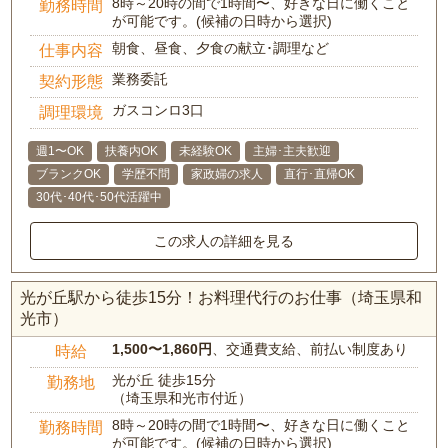
8時～20時の間で1時間〜、好きな日に働くこと
勤務時間
が可能です。(候補の日時から選択)
朝食、昼食、夕食の献立･調理など
仕事内容
業務委託
契約形態
ガスコンロ3口
調理環境
週1〜OK
扶養内OK
未経験OK
主婦･主夫歓迎
ブランクOK
学歴不問
家政婦の求人
直行･直帰OK
30代･40代･50代活躍中
この求人の詳細を見る
光が丘駅から徒歩15分！お料理代行のお仕事（埼玉県和
光市）
1,500〜1,860円
、交通費支給、前払い制度あり
時給
光が丘 徒歩15分
勤務地
（埼玉県和光市付近）
8時～20時の間で1時間〜、好きな日に働くこと
勤務時間
が可能です。(候補の日時から選択)