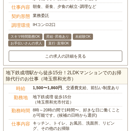
朝食、昼食、夕食の献立･調理など
仕事内容
業務委託
契約形態
IHコンロ2口
調理環境
スキマ時間勤務OK
昇給･昇格あり
未経験OK
お手伝いさんの求人
直行･直帰OK
この求人の詳細を見る
地下鉄成増駅から徒歩15分！2LDKマンションでのお掃
除代行のお仕事（埼玉県和光市）
1,500〜1,860円
、交通費支給、前払い制度あり
時給
地下鉄成増 徒歩15分
勤務地
（埼玉県和光市付近）
8時～20時の間で1時間〜、好きな日に働くこと
勤務時間
が可能です。(候補の日時から選択)
キッチン、トイレ、お風呂、洗面所、リビン
仕事内容
グ、その他のお掃除