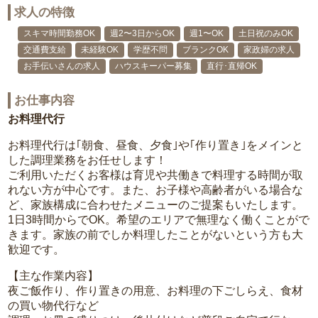
求人の特徴
スキマ時間勤務OK
週2〜3日からOK
週1〜OK
土日祝のみOK
交通費支給
未経験OK
学歴不問
ブランクOK
家政婦の求人
お手伝いさんの求人
ハウスキーパー募集
直行･直帰OK
お仕事内容
お料理代行
お料理代行は｢朝食、昼食、夕食｣や｢作り置き｣をメインと
した調理業務をお任せします！
ご利用いただくお客様は育児や共働きで料理する時間が取
れない方が中心です。また、お子様や高齢者がいる場合な
ど、家族構成に合わせたメニューのご提案もいたします。
1日3時間からでOK。希望のエリアで無理なく働くことがで
きます。家族の前でしか料理したことがないという方も大
歓迎です。
【主な作業内容】
夜ご飯作り、作り置きの用意、お料理の下ごしらえ、食材
の買い物代行など