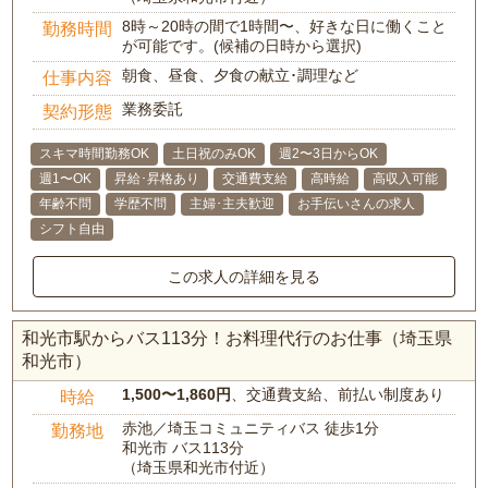
8時～20時の間で1時間〜、好きな日に働くこと
勤務時間
が可能です。(候補の日時から選択)
朝食、昼食、夕食の献立･調理など
仕事内容
業務委託
契約形態
スキマ時間勤務OK
土日祝のみOK
週2〜3日からOK
週1〜OK
昇給･昇格あり
交通費支給
高時給
高収入可能
年齢不問
学歴不問
主婦･主夫歓迎
お手伝いさんの求人
シフト自由
この求人の詳細を見る
和光市駅からバス113分！お料理代行のお仕事（埼玉県
和光市）
1,500〜1,860円
、交通費支給、前払い制度あり
時給
赤池／埼玉コミュニティバス 徒歩1分
勤務地
和光市 バス113分
（埼玉県和光市付近）