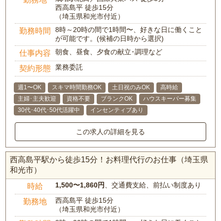
西高島平 徒歩15分
（埼玉県和光市付近）
8時～20時の間で1時間〜、好きな日に働くこと
勤務時間
が可能です。(候補の日時から選択)
朝食、昼食、夕食の献立･調理など
仕事内容
業務委託
契約形態
週1〜OK
スキマ時間勤務OK
土日祝のみOK
高時給
主婦･主夫歓迎
資格不要
ブランクOK
ハウスキーパー募集
30代･40代･50代活躍中
インセンティブあり
この求人の詳細を見る
西高島平駅から徒歩15分！お料理代行のお仕事（埼玉県
和光市）
1,500〜1,860円
、交通費支給、前払い制度あり
時給
西高島平 徒歩15分
勤務地
（埼玉県和光市付近）