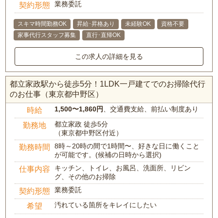
業務委託
契約形態
スキマ時間勤務OK
昇給･昇格あり
未経験OK
資格不要
家事代行スタッフ募集
直行･直帰OK
この求人の詳細を見る
都立家政駅から徒歩5分！1LDK一戸建てでのお掃除代行
のお仕事（東京都中野区）
1,500〜1,860円
、交通費支給、前払い制度あり
時給
都立家政 徒歩5分
勤務地
（東京都中野区付近）
8時～20時の間で1時間〜、好きな日に働くこと
勤務時間
が可能です。(候補の日時から選択)
キッチン、トイレ、お風呂、洗面所、リビン
仕事内容
グ、その他のお掃除
業務委託
契約形態
汚れている箇所をキレイにしたい
希望