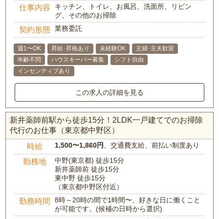
キッチン、トイレ、お風呂、洗面所、リビン
仕事内容
グ、その他のお掃除
業務委託
契約形態
週1〜OK
昇給･昇格あり
未経験OK
主婦･主夫歓迎
年齢不問
ハウスキーパー募集
シフト自由
インセンティブあり
この求人の詳細を見る
新井薬師前駅から徒歩15分！2LDK一戸建てでのお掃除
代行のお仕事（東京都中野区）
1,500〜1,860円
、交通費支給、前払い制度あり
時給
中野(東京都) 徒歩15分
勤務地
新井薬師前 徒歩15分
東中野 徒歩15分
（東京都中野区付近）
8時～20時の間で1時間〜、好きな日に働くこと
勤務時間
が可能です。(候補の日時から選択)