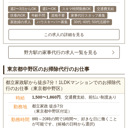
週2〜3日からOK
週1〜OK
スキマ時間勤務OK
交通費支給
扶養内OK
年齢不問
資格不要
家事代行スタッフ募集
家政婦の求人
ハウスキーパー募集
30代･40代･50代活躍中
この求人の詳細を見る
野方駅の家事代行の求人一覧を見る
東京都中野区のお掃除代行のお仕事
都立家政駅から徒歩7分！1LDKマンションでのお掃除代
行のお仕事（東京都中野区）
1,500〜1,860円
、交通費支給、前払い制度あり
時給
都立家政 徒歩7分
勤務地
（東京都中野区付近）
8時～20時の間で1時間〜、好きな日に働くこと
勤務時間
が可能です。(候補の日時から選択)