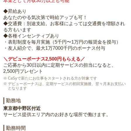
本業として月収30万以上も可能
◆昇給あり
あなたのやる気次第で時給アップも可！
◆交通費：別途支給。お客様によっては交通費を増額され
る方もいます
◆各種インセンティブあり
・表彰制度を毎月実施（5千円〜1万円の報奨金を授与）
・友人紹介で、最大1万7000千円のボーナス付与
＼デビューボーナス2,500円もらえる／
ご応募から30日以内に定期サービスの担当になると、
2,500円プレゼント
CaSyで新たにお仕事をスタートされる方が対象です
デビューボーナスは、定期サービスの初回実施後、翌々月末お支払い
となります
勤務地
東京都中野区付近
サービス提供エリア内のお好きな場所で働けます。
勤務時間