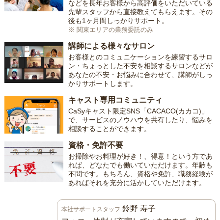
などを長年お客様から高評価をいただいている
先輩スタッフから直接教えてもらえます。その
後も1ヶ月間しっかりサポート。
※ 関東エリアの業務委託のみ
講師による様々なサロン
お客様とのコミュニケーションを練習するサロ
ン・ちょっとした不安を相談するサロンなどが
あなたの不安・お悩みに合わせて、講師がしっ
かりサポートします。
キャスト専用コミュニティ
CaSyキャスト限定SNS「CACACO(カカコ)」
で、サービスのノウハウを共有したり、悩みを
相談することができます。
資格・免許不要
お掃除やお料理が好き！、得意！という方であ
れば、どなたでも働いていただけます。年齢も
不問です。もちろん、資格や免許、職務経験が
あればそれを充分に活かしていただけます。
鈴野 寿子
本社サポートスタッフ