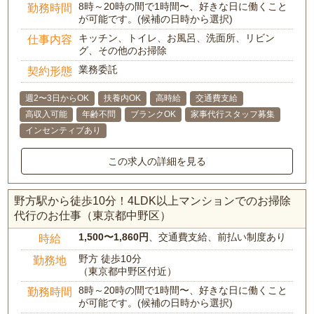
8時～20時の間で1時間〜、好きな日に働くこと
勤務時間
が可能です。(候補の日時から選択)
キッチン、トイレ、お風呂、洗面所、リビン
仕事内容
グ、その他のお掃除
業務委託
契約形態
週2〜3日からOK
扶養内OK
高時給
交通費支給
高収入可能
年齢不問
ブランクOK
家事代行スタッフ募集
インセンティブあり
この求人の詳細を見る
野方駅から徒歩10分！4LDK以上マンションでのお掃除
代行のお仕事（東京都中野区）
1,500〜1,860円
、交通費支給、前払い制度あり
時給
野方 徒歩10分
勤務地
（東京都中野区付近）
8時～20時の間で1時間〜、好きな日に働くこと
勤務時間
が可能です。(候補の日時から選択)