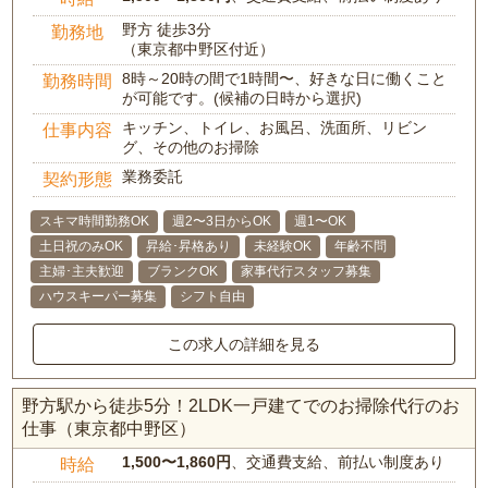
野方 徒歩3分
勤務地
（東京都中野区付近）
8時～20時の間で1時間〜、好きな日に働くこと
勤務時間
が可能です。(候補の日時から選択)
キッチン、トイレ、お風呂、洗面所、リビン
仕事内容
グ、その他のお掃除
業務委託
契約形態
スキマ時間勤務OK
週2〜3日からOK
週1〜OK
土日祝のみOK
昇給･昇格あり
未経験OK
年齢不問
主婦･主夫歓迎
ブランクOK
家事代行スタッフ募集
ハウスキーパー募集
シフト自由
この求人の詳細を見る
野方駅から徒歩5分！2LDK一戸建てでのお掃除代行のお
仕事（東京都中野区）
1,500〜1,860円
、交通費支給、前払い制度あり
時給