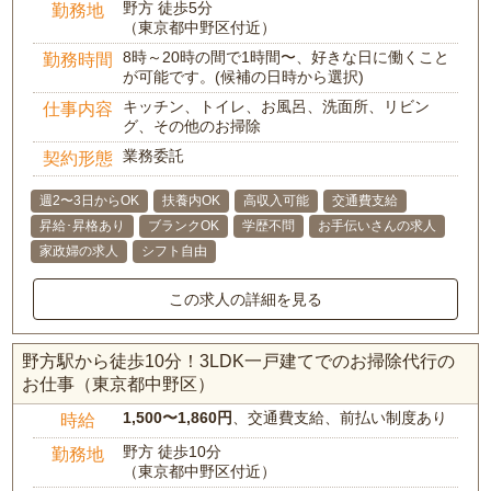
野方 徒歩5分
勤務地
（東京都中野区付近）
8時～20時の間で1時間〜、好きな日に働くこと
勤務時間
が可能です。(候補の日時から選択)
キッチン、トイレ、お風呂、洗面所、リビン
仕事内容
グ、その他のお掃除
業務委託
契約形態
週2〜3日からOK
扶養内OK
高収入可能
交通費支給
昇給･昇格あり
ブランクOK
学歴不問
お手伝いさんの求人
家政婦の求人
シフト自由
この求人の詳細を見る
野方駅から徒歩10分！3LDK一戸建てでのお掃除代行の
お仕事（東京都中野区）
1,500〜1,860円
、交通費支給、前払い制度あり
時給
野方 徒歩10分
勤務地
（東京都中野区付近）