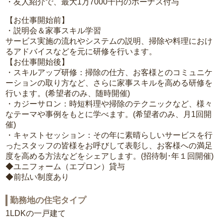
・友人紹介で、最大1万7000千円のボーナス付与
【お仕事開始前】
・説明会＆家事スキル学習
サービス実施の流れやシステムの説明、掃除や料理におけ
るアドバイスなどを元に研修を行います。
【お仕事開始後】
・スキルアップ研修：掃除の仕方、お客様とのコミュニケ
ーションの取り方など、さらに家事スキルを高める研修を
行います。(希望者のみ、随時開催)
・カジーサロン：時短料理や掃除のテクニックなど、様々
なテーマや事例をもとに学べます。(希望者のみ、月1回開
催)
・キャストセッション：その年に素晴らしいサービスを行
ったスタッフの皆様をお呼びして表彰し、お客様への満足
度を高める方法などをシェアします。(招待制･年１回開催)
◆ユニフォーム（エプロン）貸与
◆前払い制度あり
勤務地の住宅タイプ
1LDKの一戸建て