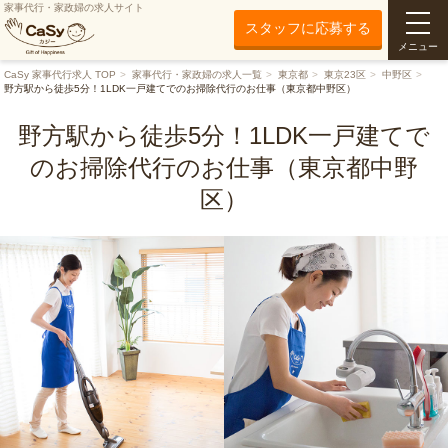
家事代行・家政婦の求人サイト
スタッフに応募する
メニュー
CaSy 家事代行求人 TOP
家事代行・家政婦の求人一覧
東京都
東京23区
中野区
野方駅から徒歩5分！1LDK一戸建てでのお掃除代行のお仕事（東京都中野区）
野方駅から徒歩5分！1LDK一戸建てで
のお掃除代行のお仕事（東京都中野
区）