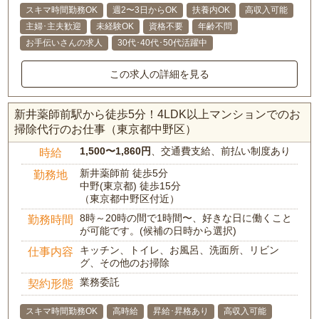
スキマ時間勤務OK
週2〜3日からOK
扶養内OK
高収入可能
主婦･主夫歓迎
未経験OK
資格不要
年齢不問
お手伝いさんの求人
30代･40代･50代活躍中
この求人の詳細を見る
新井薬師前駅から徒歩5分！4LDK以上マンションでのお
掃除代行のお仕事（東京都中野区）
1,500〜1,860円
、交通費支給、前払い制度あり
時給
新井薬師前 徒歩5分
勤務地
中野(東京都) 徒歩15分
（東京都中野区付近）
8時～20時の間で1時間〜、好きな日に働くこと
勤務時間
が可能です。(候補の日時から選択)
キッチン、トイレ、お風呂、洗面所、リビン
仕事内容
グ、その他のお掃除
業務委託
契約形態
スキマ時間勤務OK
高時給
昇給･昇格あり
高収入可能