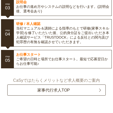
説明会
step
お仕事の進め方やシステムの説明などを行います。(説明会
03
後、選考会あり)
研修 / 本人確認
当社マニュアル＆講師による指導のもとで研修(家事スキル
step
学習)を修了いただいた後、公的身分証をご提出いただき本
04
人確認サービス「TRUSTDOCK」による反社との関与及び
犯罪歴の有無を確認させていただきます。
お仕事スタート
step
ご希望の日時と場所でお仕事スタート。最短で応募翌日か
05
らお仕事可能♪
CaSyではたらくメリットなど求人概要のご案内
家事代行求人TOP