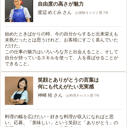
自由度の高さが魅力
渡辺 めぐみ さん
お掃除キャスト歴 7年
始めたときばかりの時、今の自分からすると出来栄えも
未熟だったとは思うけれど、お客様にすごく喜んでいた
だけた。
この仕事の魅力はいろいろな方と出会えること。そして
自分が持っているスキルを使って、人を喜ばせることが
できること。
笑顔とありがとうの言葉は
何にも代えがたい充実感
神崎 桂 さん
お料理キャスト歴 7年
料理の幅を広げたい・好きな料理が収入になればと思
い、応募。「美味しい」という笑顔と「ありがとう」の