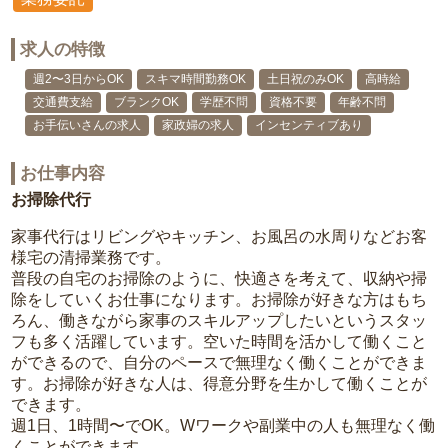
求人の特徴
週2〜3日からOK
スキマ時間勤務OK
土日祝のみOK
高時給
交通費支給
ブランクOK
学歴不問
資格不要
年齢不問
お手伝いさんの求人
家政婦の求人
インセンティブあり
お仕事内容
お掃除代行
家事代行はリビングやキッチン、お風呂の水周りなどお客
様宅の清掃業務です。
普段の自宅のお掃除のように、快適さを考えて、収納や掃
除をしていくお仕事になります。お掃除が好きな方はもち
ろん、働きながら家事のスキルアップしたいというスタッ
フも多く活躍しています。空いた時間を活かして働くこと
ができるので、自分のペースで無理なく働くことができま
す。お掃除が好きな人は、得意分野を生かして働くことが
できます。
週1日、1時間〜でOK。Wワークや副業中の人も無理なく働
くことができます。