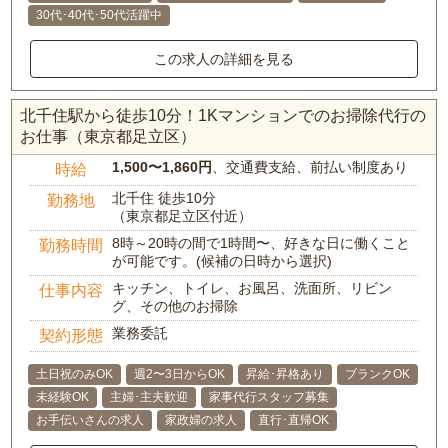
30代･40代･50代活躍中
この求人の詳細を見る
北千住駅から徒歩10分！1Kマンションでのお掃除代行の
お仕事（東京都足立区）
1,500〜1,860円
、交通費支給、前払い制度あり
時給
北千住 徒歩10分
勤務地
（東京都足立区付近）
8時～20時の間で1時間〜、好きな日に働くこと
勤務時間
が可能です。(候補の日時から選択)
キッチン、トイレ、お風呂、洗面所、リビン
仕事内容
グ、その他のお掃除
業務委託
契約形態
土日祝のみOK
週2〜3日からOK
昇給･昇格あり
ブランクOK
未経験OK
主婦･主夫歓迎
家事代行スタッフ募集
お手伝いさんの求人
家政婦の求人
直行･直帰OK