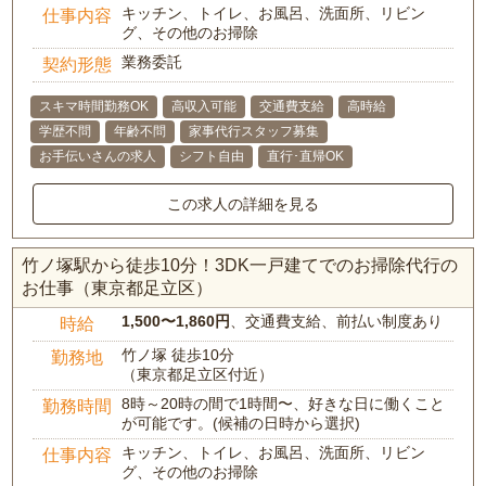
キッチン、トイレ、お風呂、洗面所、リビン
仕事内容
グ、その他のお掃除
業務委託
契約形態
スキマ時間勤務OK
高収入可能
交通費支給
高時給
学歴不問
年齢不問
家事代行スタッフ募集
お手伝いさんの求人
シフト自由
直行･直帰OK
この求人の詳細を見る
竹ノ塚駅から徒歩10分！3DK一戸建てでのお掃除代行の
お仕事（東京都足立区）
1,500〜1,860円
、交通費支給、前払い制度あり
時給
竹ノ塚 徒歩10分
勤務地
（東京都足立区付近）
8時～20時の間で1時間〜、好きな日に働くこと
勤務時間
が可能です。(候補の日時から選択)
キッチン、トイレ、お風呂、洗面所、リビン
仕事内容
グ、その他のお掃除