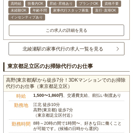
高時給
扶養内OK
昇給･昇格あり
ブランクOK
資格不要
未経験OK
年齢不問
家事代行スタッフ募集
直行･直帰OK
インセンティブあり
この求人の詳細を見る
北綾瀬駅の家事代行の求人一覧を見る
東京都足立区のお掃除代行のお仕事
高野(東京都)駅から徒歩7分！3DKマンションでのお掃除
代行のお仕事（東京都足立区）
1,500〜1,860円
、交通費支給、前払い制度あり
時給
江北 徒歩10分
勤務地
高野(東京都) 徒歩7分
（東京都足立区付近）
8時～20時の間で1時間〜、好きな日に働くこと
勤務時間
が可能です。(候補の日時から選択)