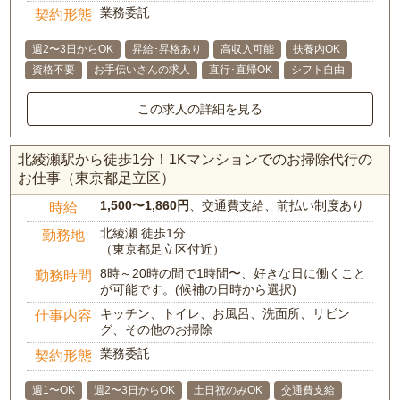
業務委託
契約形態
週2〜3日からOK
昇給･昇格あり
高収入可能
扶養内OK
資格不要
お手伝いさんの求人
直行･直帰OK
シフト自由
この求人の詳細を見る
北綾瀬駅から徒歩1分！1Kマンションでのお掃除代行の
お仕事（東京都足立区）
1,500〜1,860円
、交通費支給、前払い制度あり
時給
北綾瀬 徒歩1分
勤務地
（東京都足立区付近）
8時～20時の間で1時間〜、好きな日に働くこと
勤務時間
が可能です。(候補の日時から選択)
キッチン、トイレ、お風呂、洗面所、リビン
仕事内容
グ、その他のお掃除
業務委託
契約形態
週1〜OK
週2〜3日からOK
土日祝のみOK
交通費支給