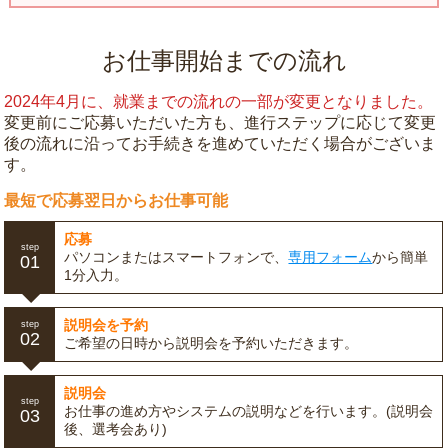
お仕事開始までの流れ
2024年4月に、就業までの流れの一部が変更となりました。
変更前にご応募いただいた方も、進行ステップに応じて変更
後の流れに沿ってお手続きを進めていただく場合がございま
す。
最短で応募翌日からお仕事可能
応募
step
パソコンまたはスマートフォンで、
専用フォーム
から簡単
01
1分入力。
説明会を予約
step
02
ご希望の日時から説明会を予約いただきます。
説明会
step
お仕事の進め方やシステムの説明などを行います。(説明会
03
後、選考会あり)