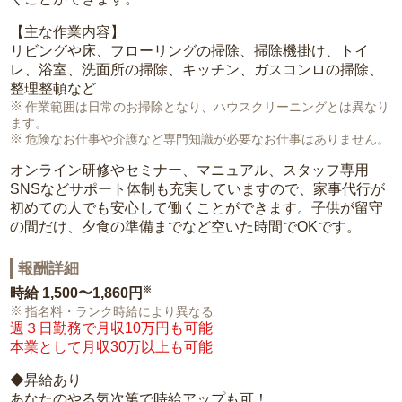
【主な作業内容】
リビングや床、フローリングの掃除、掃除機掛け、トイ
レ、浴室、洗面所の掃除、キッチン、ガスコンロの掃除、
整理整頓など
作業範囲は日常のお掃除となり、ハウスクリーニングとは異なり
ます。
危険なお仕事や介護など専門知識が必要なお仕事はありません。
オンライン研修やセミナー、マニュアル、スタッフ専用
SNSなどサポート体制も充実していますので、家事代行が
初めての人でも安心して働くことができます。子供が留守
の間だけ、夕食の準備までなど空いた時間でOKです。
報酬詳細
※
時給
1,500〜1,860円
指名料・ランク時給により異なる
週３日勤務で月収10万円も可能
本業として月収30万以上も可能
◆昇給あり
あなたのやる気次第で時給アップも可！