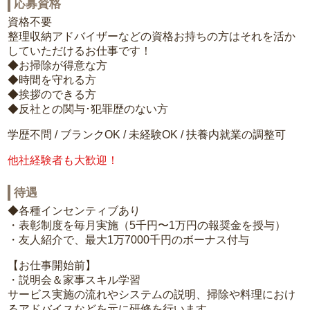
応募資格
資格不要
整理収納アドバイザーなどの資格お持ちの方はそれを活か
していただけるお仕事です！
◆お掃除が得意な方
◆時間を守れる方
◆挨拶のできる方
◆反社との関与･犯罪歴のない方
学歴不問 / ブランクOK / 未経験OK / 扶養内就業の調整可
他社経験者も大歓迎！
待遇
◆各種インセンティブあり
・表彰制度を毎月実施（5千円〜1万円の報奨金を授与）
・友人紹介で、最大1万7000千円のボーナス付与
【お仕事開始前】
・説明会＆家事スキル学習
サービス実施の流れやシステムの説明、掃除や料理におけ
るアドバイスなどを元に研修を行います。