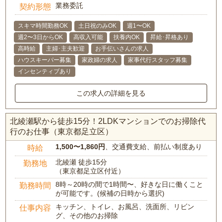
業務委託
契約形態
スキマ時間勤務OK
土日祝のみOK
週1〜OK
週2〜3日からOK
高収入可能
扶養内OK
昇給･昇格あり
高時給
主婦･主夫歓迎
お手伝いさんの求人
ハウスキーパー募集
家政婦の求人
家事代行スタッフ募集
インセンティブあり
この求人の詳細を見る
北綾瀬駅から徒歩15分！2LDKマンションでのお掃除代
行のお仕事（東京都足立区）
1,500〜1,860円
、交通費支給、前払い制度あり
時給
北綾瀬 徒歩15分
勤務地
（東京都足立区付近）
8時～20時の間で1時間〜、好きな日に働くこと
勤務時間
が可能です。(候補の日時から選択)
キッチン、トイレ、お風呂、洗面所、リビン
仕事内容
グ、その他のお掃除