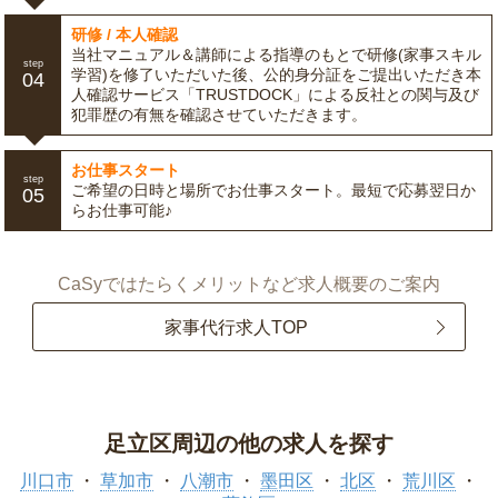
研修 / 本人確認
当社マニュアル＆講師による指導のもとで研修(家事スキル
step
学習)を修了いただいた後、公的身分証をご提出いただき本
04
人確認サービス「TRUSTDOCK」による反社との関与及び
犯罪歴の有無を確認させていただきます。
お仕事スタート
step
ご希望の日時と場所でお仕事スタート。最短で応募翌日か
05
らお仕事可能♪
CaSyではたらくメリットなど求人概要のご案内
家事代行求人TOP
足立区周辺の他の求人を探す
川口市
草加市
八潮市
墨田区
北区
荒川区