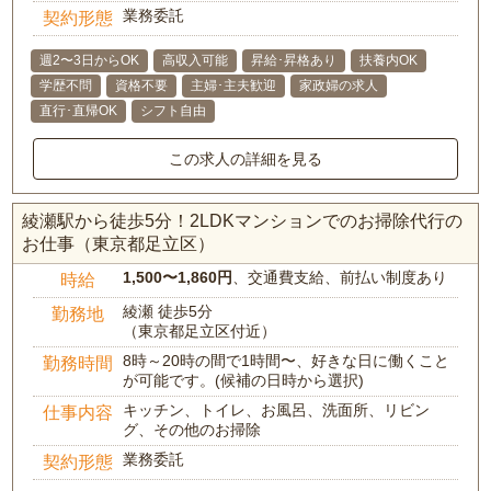
業務委託
契約形態
週2〜3日からOK
高収入可能
昇給･昇格あり
扶養内OK
学歴不問
資格不要
主婦･主夫歓迎
家政婦の求人
直行･直帰OK
シフト自由
この求人の詳細を見る
綾瀬駅から徒歩5分！2LDKマンションでのお掃除代行の
お仕事（東京都足立区）
1,500〜1,860円
、交通費支給、前払い制度あり
時給
綾瀬 徒歩5分
勤務地
（東京都足立区付近）
8時～20時の間で1時間〜、好きな日に働くこと
勤務時間
が可能です。(候補の日時から選択)
キッチン、トイレ、お風呂、洗面所、リビン
仕事内容
グ、その他のお掃除
業務委託
契約形態