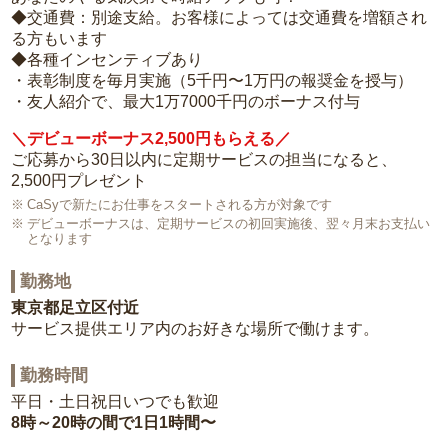
◆交通費：別途支給。お客様によっては交通費を増額され
る方もいます
◆各種インセンティブあり
・表彰制度を毎月実施（5千円〜1万円の報奨金を授与）
・友人紹介で、最大1万7000千円のボーナス付与
＼デビューボーナス2,500円もらえる／
ご応募から30日以内に定期サービスの担当になると、
2,500円プレゼント
CaSyで新たにお仕事をスタートされる方が対象です
デビューボーナスは、定期サービスの初回実施後、翌々月末お支払い
となります
勤務地
東京都足立区付近
サービス提供エリア内のお好きな場所で働けます。
勤務時間
平日・土日祝日いつでも歓迎
8時～20時の間で1日1時間〜