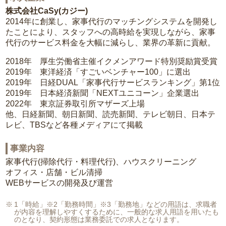
株式会社CaSy(カジー)
2014年に創業し、家事代行のマッチングシステムを開発し
たことにより、スタッフへの高時給を実現しながら、家事
代行のサービス料金を大幅に減らし、業界の革新に貢献。
2018年 厚生労働省主催イクメンアワード特別奨励賞受賞
2019年 東洋経済「すごいベンチャー100」に選出
2019年 日経DUAL「家事代行サービスランキング」第1位
2019年 日本経済新聞「NEXTユニコーン」企業選出
2022年 東京証券取引所マザーズ上場
他、日経新聞、朝日新聞、読売新聞、テレビ朝日、日本テ
レビ、TBSなど各種メディアにて掲載
事業内容
家事代行(掃除代行・料理代行)、ハウスクリーニング
オフィス・店舗・ビル清掃
WEBサービスの開発及び運営
1「時給」※2「勤務時間」※3「勤務地」などの用語は、求職者
が内容を理解しやすくするために、一般的な求人用語を用いたも
のとなり、契約形態は業務委託での求人となります。