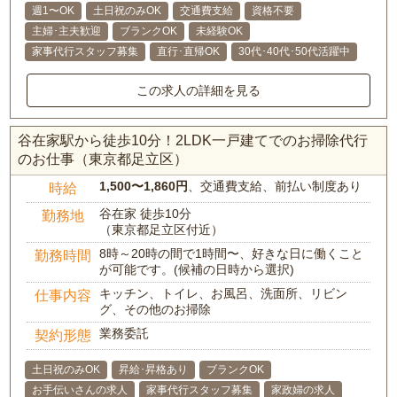
週1〜OK
土日祝のみOK
交通費支給
資格不要
主婦･主夫歓迎
ブランクOK
未経験OK
家事代行スタッフ募集
直行･直帰OK
30代･40代･50代活躍中
この求人の詳細を見る
谷在家駅から徒歩10分！2LDK一戸建てでのお掃除代行
のお仕事（東京都足立区）
1,500〜1,860円
、交通費支給、前払い制度あり
時給
谷在家 徒歩10分
勤務地
（東京都足立区付近）
8時～20時の間で1時間〜、好きな日に働くこと
勤務時間
が可能です。(候補の日時から選択)
キッチン、トイレ、お風呂、洗面所、リビン
仕事内容
グ、その他のお掃除
業務委託
契約形態
土日祝のみOK
昇給･昇格あり
ブランクOK
お手伝いさんの求人
家事代行スタッフ募集
家政婦の求人