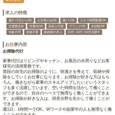
求人の特徴
週2〜3日からOK
土日祝のみOK
週1〜OK
スキマ時間勤務OK
交通費支給
扶養内OK
高収入可能
ブランクOK
未経験OK
年齢不問
資格不要
家政婦の求人
30代･40代･50代活躍中
お仕事内容
お掃除代行
家事代行はリビングやキッチン、お風呂の水周りなどお客
様宅の清掃業務です。
普段の自宅のお掃除のように、快適さを考えて、収納や掃
除をしていくお仕事になります。お掃除が好きな方はもち
ろん、働きながら家事のスキルアップしたいというスタッ
フも多く活躍しています。空いた時間を活かして働くこと
ができるので、自分のペースで無理なく働くことができま
す。お掃除が好きな人は、得意分野を生かして働くことが
できます。
週1日、1時間〜でOK。Wワークや副業中の人も無理なく働
くことができます。