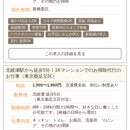
グ、その他のお掃除
業務委託
契約形態
週2〜3日からOK
スキマ時間勤務OK
昇給･昇格あり
未経験OK
学歴不問
家事代行スタッフ募集
ハウスキーパー募集
お手伝いさんの求人
家政婦の求人
直行･直帰OK
この求人の詳細を見る
北綾瀬駅から徒歩5分！1Kマンションでのお掃除代行の
お仕事（東京都足立区）
1,500〜1,860円
、交通費支給、前払い制度あり
時給
北綾瀬 徒歩5分
勤務地
（東京都足立区付近）
8時～20時の間で1時間〜、好きな日に働くこと
勤務時間
が可能です。(候補の日時から選択)
キッチン、トイレ、お風呂、洗面所、リビン
仕事内容
グ、その他のお掃除