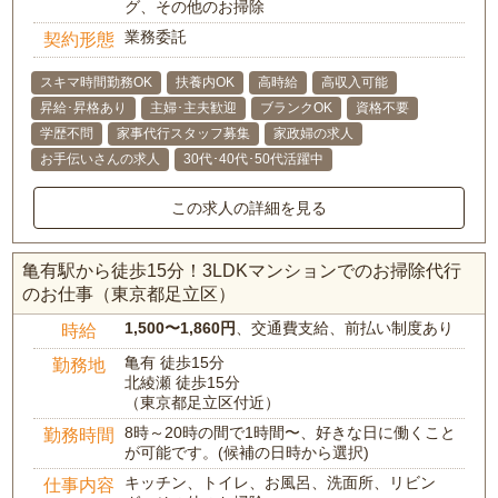
グ、その他のお掃除
業務委託
契約形態
スキマ時間勤務OK
扶養内OK
高時給
高収入可能
昇給･昇格あり
主婦･主夫歓迎
ブランクOK
資格不要
学歴不問
家事代行スタッフ募集
家政婦の求人
お手伝いさんの求人
30代･40代･50代活躍中
この求人の詳細を見る
亀有駅から徒歩15分！3LDKマンションでのお掃除代行
のお仕事（東京都足立区）
1,500〜1,860円
、交通費支給、前払い制度あり
時給
亀有 徒歩15分
勤務地
北綾瀬 徒歩15分
（東京都足立区付近）
8時～20時の間で1時間〜、好きな日に働くこと
勤務時間
が可能です。(候補の日時から選択)
キッチン、トイレ、お風呂、洗面所、リビン
仕事内容