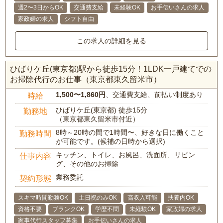
週2〜3日からOK
交通費支給
未経験OK
お手伝いさんの求人
家政婦の求人
シフト自由
この求人の詳細を見る
ひばりケ丘(東京都)駅から徒歩15分！1LDK一戸建てでの
お掃除代行のお仕事（東京都東久留米市）
1,500〜1,860円
、交通費支給、前払い制度あり
時給
ひばりケ丘(東京都) 徒歩15分
勤務地
（東京都東久留米市付近）
8時～20時の間で1時間〜、好きな日に働くこと
勤務時間
が可能です。(候補の日時から選択)
キッチン、トイレ、お風呂、洗面所、リビン
仕事内容
グ、その他のお掃除
業務委託
契約形態
スキマ時間勤務OK
土日祝のみOK
高収入可能
扶養内OK
資格不要
ブランクOK
学歴不問
未経験OK
家政婦の求人
家事代行スタッフ募集
お手伝いさんの求人