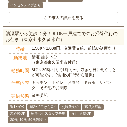
インセンティブあり
この求人の詳細を見る
清瀬駅から徒歩15分！3LDK一戸建てでのお掃除代行の
お仕事（東京都東久留米市）
1,500〜1,860円
、交通費支給、前払い制度あり
時給
清瀬 徒歩15分
勤務地
（東京都東久留米市付近）
8時～20時の間で1時間〜、好きな日に働くこと
勤務時間
が可能です。(候補の日時から選択)
キッチン、トイレ、お風呂、洗面所、リビン
仕事内容
グ、その他のお掃除
業務委託
契約形態
週1〜OK
週2〜3日からOK
交通費支給
高収入可能
未経験OK
家事代行スタッフ募集
直行･直帰OK
30代･40代･50代活躍中