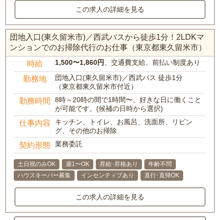
この求人の詳細を見る
団地入口(東久留米市)／西武バスから徒歩1分！2LDKマ
ンションでのお掃除代行のお仕事（東京都東久留米市）
1,500〜1,860円
、交通費支給、前払い制度あり
時給
団地入口(東久留米市)／西武バス 徒歩1分
勤務地
（東京都東久留米市付近）
8時～20時の間で1時間〜、好きな日に働くこと
勤務時間
が可能です。(候補の日時から選択)
キッチン、トイレ、お風呂、洗面所、リビン
仕事内容
グ、その他のお掃除
業務委託
契約形態
土日祝のみOK
週1〜OK
昇給･昇格あり
年齢不問
ハウスキーパー募集
インセンティブあり
直行･直帰OK
この求人の詳細を見る