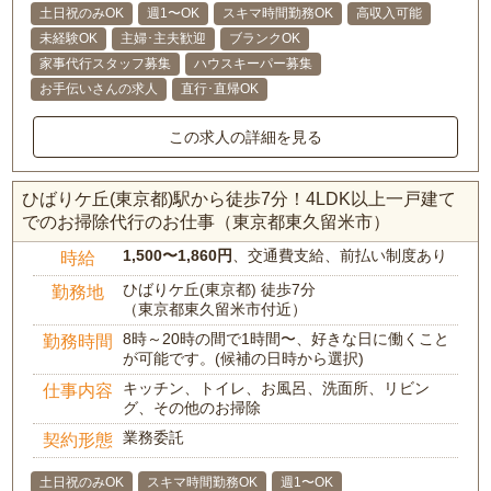
土日祝のみOK
週1〜OK
スキマ時間勤務OK
高収入可能
未経験OK
主婦･主夫歓迎
ブランクOK
家事代行スタッフ募集
ハウスキーパー募集
お手伝いさんの求人
直行･直帰OK
この求人の詳細を見る
ひばりケ丘(東京都)駅から徒歩7分！4LDK以上一戸建て
でのお掃除代行のお仕事（東京都東久留米市）
1,500〜1,860円
、交通費支給、前払い制度あり
時給
ひばりケ丘(東京都) 徒歩7分
勤務地
（東京都東久留米市付近）
8時～20時の間で1時間〜、好きな日に働くこと
勤務時間
が可能です。(候補の日時から選択)
キッチン、トイレ、お風呂、洗面所、リビン
仕事内容
グ、その他のお掃除
業務委託
契約形態
土日祝のみOK
スキマ時間勤務OK
週1〜OK