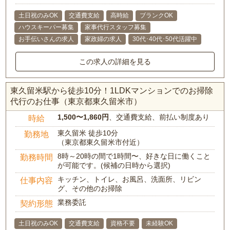
土日祝のみOK
交通費支給
高時給
ブランクOK
ハウスキーパー募集
家事代行スタッフ募集
お手伝いさんの求人
家政婦の求人
30代･40代･50代活躍中
この求人の詳細を見る
東久留米駅から徒歩10分！1LDKマンションでのお掃除
代行のお仕事（東京都東久留米市）
1,500〜1,860円
、交通費支給、前払い制度あり
時給
東久留米 徒歩10分
勤務地
（東京都東久留米市付近）
8時～20時の間で1時間〜、好きな日に働くこと
勤務時間
が可能です。(候補の日時から選択)
キッチン、トイレ、お風呂、洗面所、リビン
仕事内容
グ、その他のお掃除
業務委託
契約形態
土日祝のみOK
交通費支給
資格不要
未経験OK