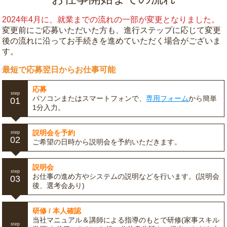
2024年4月に、就業までの流れの一部が変更となりました。
変更前にご応募いただいた方も、進行ステップに応じて変更
後の流れに沿ってお手続きを進めていただく場合がございま
す。
最短で応募翌日からお仕事可能
応募
step
パソコンまたはスマートフォンで、
専用フォーム
から簡単
01
1分入力。
説明会を予約
step
02
ご希望の日時から説明会を予約いただきます。
説明会
step
お仕事の進め方やシステムの説明などを行います。(説明会
03
後、選考会あり)
研修 / 本人確認
当社マニュアル＆講師による指導のもとで研修(家事スキル
step