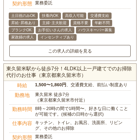
業務委託
契約形態
土日祝のみOK
扶養内OK
高収入可能
交通費支給
昇給･昇格あり
主婦･主夫歓迎
資格不要
年齢不問
ブランクOK
お手伝いさんの求人
ハウスキーパー募集
家政婦の求人
インセンティブあり
この求人の詳細を見る
東久留米駅から徒歩7分！4LDK以上一戸建てでのお掃除
代行のお仕事（東京都東久留米市）
1,500〜1,860円
、交通費支給、前払い制度あり
時給
東久留米 徒歩7分
勤務地
（東京都東久留米市付近）
8時～20時の間で1時間〜、好きな日に働くこと
勤務時間
が可能です。(候補の日時から選択)
キッチン、トイレ、お風呂、洗面所、リビン
仕事内容
グ、その他のお掃除
業務委託
契約形態