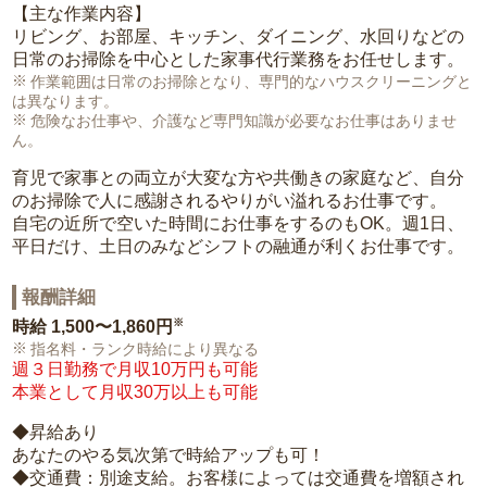
【主な作業内容】
リビング、お部屋、キッチン、ダイニング、水回りなどの
日常のお掃除を中心とした家事代行業務をお任せします。
作業範囲は日常のお掃除となり、専門的なハウスクリーニングと
は異なります。
危険なお仕事や、介護など専門知識が必要なお仕事はありませ
ん。
育児で家事との両立が大変な方や共働きの家庭など、自分
のお掃除で人に感謝されるやりがい溢れるお仕事です。
自宅の近所で空いた時間にお仕事をするのもOK。週1日、
平日だけ、土日のみなどシフトの融通が利くお仕事です。
報酬詳細
※
時給
1,500〜1,860円
指名料・ランク時給により異なる
週３日勤務で月収10万円も可能
本業として月収30万以上も可能
◆昇給あり
あなたのやる気次第で時給アップも可！
◆交通費：別途支給。お客様によっては交通費を増額され