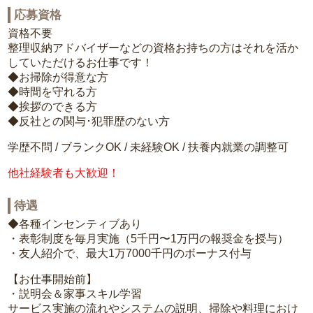
応募資格
資格不要
整理収納アドバイザーなどの資格お持ちの方はそれを活か
していただけるお仕事です！
◆お掃除が得意な方
◆時間を守れる方
◆挨拶のできる方
◆反社との関与･犯罪歴のない方
学歴不問 / ブランクOK / 未経験OK / 扶養内就業の調整可
他社経験者も大歓迎！
待遇
◆各種インセンティブあり
・表彰制度を毎月実施（5千円〜1万円の報奨金を授与）
・友人紹介で、最大1万7000千円のボーナス付与
【お仕事開始前】
・説明会＆家事スキル学習
サービス実施の流れやシステムの説明、掃除や料理におけ