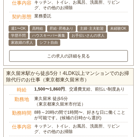
キッチン、トイレ、お風呂、洗面所、リビン
仕事内容
グ、その他のお掃除
業務委託
契約形態
週1〜OK
高時給
昇給･昇格あり
主婦･主夫歓迎
未経験OK
学歴不問
ハウスキーパー募集
お手伝いさんの求人
家政婦の求人
シフト自由
この求人の詳細を見る
東久留米駅から徒歩5分！4LDK以上マンションでのお掃
除代行のお仕事（東京都東久留米市）
1,500〜1,860円
、交通費支給、前払い制度あり
時給
東久留米 徒歩5分
勤務地
（東京都東久留米市付近）
8時～20時の間で1時間〜、好きな日に働くこと
勤務時間
が可能です。(候補の日時から選択)
キッチン、トイレ、お風呂、洗面所、リビン
仕事内容
グ、その他のお掃除