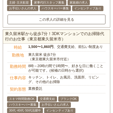
主婦･主夫歓迎
家事代行スタッフ募集
家政婦の求人
お手伝いさんの求人
ハウスキーパー募集
インセンティブあり
この求人の詳細を見る
東久留米駅から徒歩7分！3DKマンションでのお掃除代
行のお仕事（東京都東久留米市）
1,500〜1,860円
、交通費支給、前払い制度あり
時給
東久留米 徒歩7分
勤務地
（東京都東久留米市付近）
8時～20時の間で1時間〜、好きな日に働くこと
勤務時間
が可能です。(候補の日時から選択)
キッチン、トイレ、お風呂、洗面所、リビン
仕事内容
グ、その他のお掃除
業務委託
契約形態
スキマ時間勤務OK
交通費支給
ブランクOK
ハウスキーパー募集
お手伝いさんの求人
30代･40代･50代活躍中
インセンティブあり