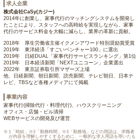
求人企業
株式会社CaSy(カジー)
2014年に創業し、家事代行のマッチングシステムを開発し
たことにより、スタッフへの高時給を実現しながら、家事
代行のサービス料金を大幅に減らし、業界の革新に貢献。
2018年 厚生労働省主催イクメンアワード特別奨励賞受賞
2019年 東洋経済「すごいベンチャー100」に選出
2019年 日経DUAL「家事代行サービスランキング」第1位
2019年 日本経済新聞「NEXTユニコーン」企業選出
2022年 東京証券取引所マザーズ上場
他、日経新聞、朝日新聞、読売新聞、テレビ朝日、日本テ
レビ、TBSなど各種メディアにて掲載
事業内容
家事代行(掃除代行・料理代行)、ハウスクリーニング
オフィス・店舗・ビル清掃
WEBサービスの開発及び運営
1「時給」※2「勤務時間」※3「勤務地」などの用語は、求職者
が内容を理解しやすくするために、一般的な求人用語を用いたも