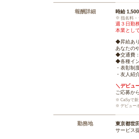
報酬詳細
時給
1,50
指名料・
週３日勤務
本業として
◆昇給あ
あなたの
◆交通費
◆各種イ
・表彰制
・友人紹介
＼デビュー
ご応募から
CaSy
デビュー
勤務地
東京都世
サービス