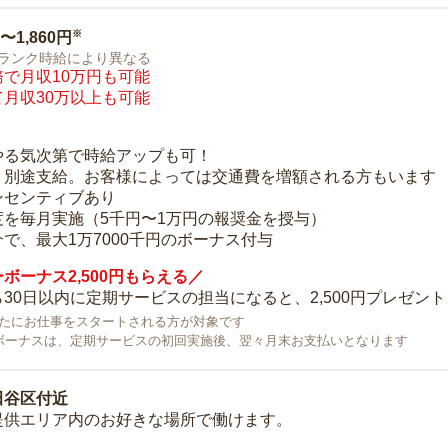
※
0〜1,860円
ランク時給により異なる
で月収10万円も可能
月収30万以上も可能
り
やる気次第で時給アップも可！
：別途支給。お客様によっては交通費を増額される方もいます
ンセンティブあり
度を毎月実施（5千円〜1万円の報奨金を授与）
で、最大1万7000千円のボーナス付与
ボーナス2,500円もらえる／
30日以内に定期サービスの担当になると、2,500円プレゼント
で新たにお仕事をスタートされる方が対象です
ボーナスは、定期サービスの初回実施後、翌々月末お支払いとなります
田谷区付近
提供エリア内のお好きな場所で働けます。