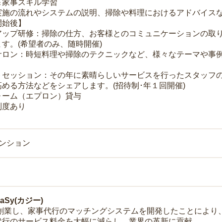
＆家事スキル学習
実施の流れやシステムの説明、掃除や料理におけるアドバイス
開始後】
アップ研修：掃除の仕方、お客様とのコミュニケーションの取
す。(希望者のみ、随時開催)
サロン：時短料理や掃除のテクニックなど、様々なテーマや事例
トセッション：その年に素晴らしいサービスを行ったスタッフ
める方法などをシェアします。(招待制･年１回開催)
ォーム（エプロン）貸与
制度あり
マンション
Sy(カジー)
年に創業し、家事代行のマッチングシステムを開発したことによ
代行のサービス料金を大幅に減らし、業界の革新に貢献。