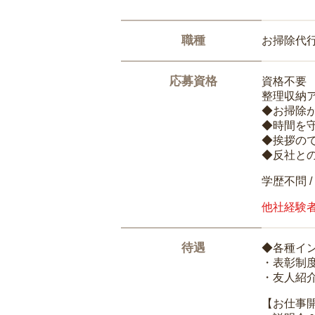
職種
お掃除代
応募資格
資格不要
整理収納
◆お掃除
◆時間を
◆挨拶の
◆反社と
学歴不問 /
他社経験
待遇
◆各種イ
・表彰制
・友人紹介
【お仕事