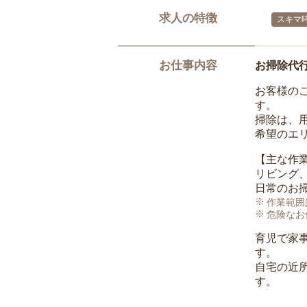
求人の特徴
スキマ
お仕事内容
お掃除代
お客様の
す。
掃除は、
希望のエ
【主な作
リビング
日常のお
作業範囲
危険なお
育児で家
す。
自宅の近
す。