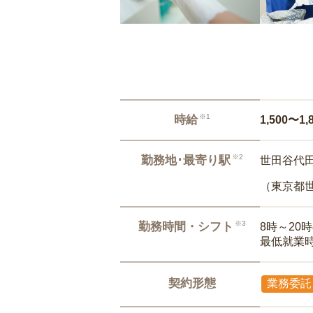
※1
時給
1,500〜1,
※2
勤務地･最寄り駅
世田谷代田
（東京都
※3
勤務時間・シフト
8時～20
最低就業
契約形態
業務委託