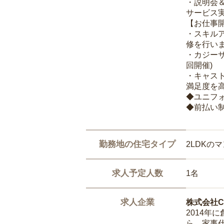
・説明会
サービス
【お仕事
・スキル
修を行いま
・カジー
回開催)
・キャス
満足度を高
◆ユニフ
◆前払い
勤務地の住宅タイプ
2LDKの
求人予定人数
1名
求人企業
株式会社Ca
2014
ら、家事