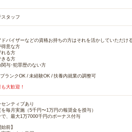
行スタッフ
アドバイザーなどの資格お持ちの方はそれを活かしていただけ
が得意な方
守れる方
できる方
の関与･犯罪歴のない方
 ブランクOK / 未経験OK / 扶養内就業の調整可
者も大歓迎！
ンセンティブあり
度を毎月実施（5千円〜1万円の報奨金を授与）
で、最大1万7000千円のボーナス付与
開始前】