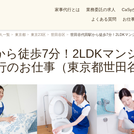
家事代行とは
業務委託の求人
CaS
よくある質問
お仕事
人一覧
東京都
東京23区
世田谷区
世田谷代田駅から徒歩7分！2LDKマ
ら徒歩7分！2LDKマ
行のお仕事（東京都世田