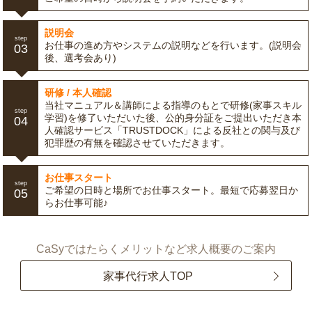
説明会
step
お仕事の進め方やシステムの説明などを行います。(説明会
03
後、選考会あり)
研修 / 本人確認
当社マニュアル＆講師による指導のもとで研修(家事スキル
step
学習)を修了いただいた後、公的身分証をご提出いただき本
04
人確認サービス「TRUSTDOCK」による反社との関与及び
犯罪歴の有無を確認させていただきます。
お仕事スタート
step
ご希望の日時と場所でお仕事スタート。最短で応募翌日か
05
らお仕事可能♪
CaSyではたらくメリットなど求人概要のご案内
家事代行求人TOP