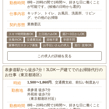
8時～20時の間で1時間〜、好きな日に働くこと
勤務時間
が可能です。(候補の日時から選択)
キッチン、トイレ、お風呂、洗面所、リビン
仕事内容
グ、その他のお掃除
業務委託
契約形態
スキマ時間勤務OK
土日祝のみOK
週2〜3日からOK
扶養内OK
交通費支給
資格不要
学歴不問
家事代行スタッフ募集
お手伝いさんの求人
直行･直帰OK
この求人の詳細を見る
表参道駅から徒歩7分！3LDK一戸建てでのお掃除代行の
お仕事（東京都港区）
1,500〜1,860円
、交通費支給、前払い制度あり
時給
表参道 徒歩7分
勤務地
外苑前 徒歩7分
（東京都港区付近）
8時～20時の間で1時間〜、好きな日に働くこと
勤務時間