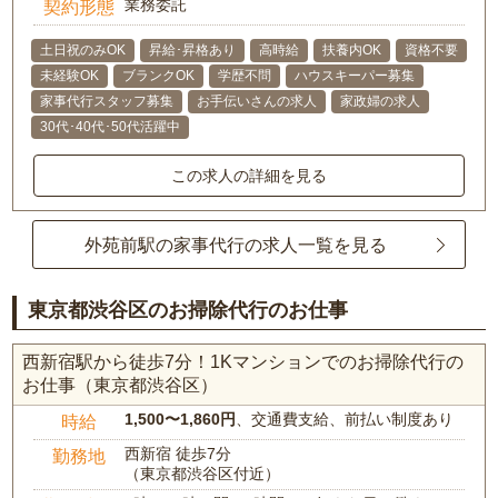
業務委託
契約形態
土日祝のみOK
昇給･昇格あり
高時給
扶養内OK
資格不要
未経験OK
ブランクOK
学歴不問
ハウスキーパー募集
家事代行スタッフ募集
お手伝いさんの求人
家政婦の求人
30代･40代･50代活躍中
この求人の詳細を見る
外苑前駅の家事代行の求人一覧を見る
東京都渋谷区のお掃除代行のお仕事
西新宿駅から徒歩7分！1Kマンションでのお掃除代行の
お仕事（東京都渋谷区）
1,500〜1,860円
、交通費支給、前払い制度あり
時給
西新宿 徒歩7分
勤務地
（東京都渋谷区付近）