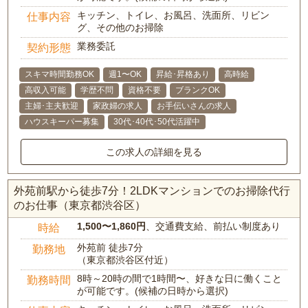
キッチン、トイレ、お風呂、洗面所、リビン
仕事内容
グ、その他のお掃除
業務委託
契約形態
スキマ時間勤務OK
週1〜OK
昇給･昇格あり
高時給
高収入可能
学歴不問
資格不要
ブランクOK
主婦･主夫歓迎
家政婦の求人
お手伝いさんの求人
ハウスキーパー募集
30代･40代･50代活躍中
この求人の詳細を見る
外苑前駅から徒歩7分！2LDKマンションでのお掃除代行
のお仕事（東京都渋谷区）
1,500〜1,860円
、交通費支給、前払い制度あり
時給
外苑前 徒歩7分
勤務地
（東京都渋谷区付近）
8時～20時の間で1時間〜、好きな日に働くこと
勤務時間
が可能です。(候補の日時から選択)