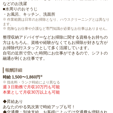
などのお洗濯
■水周りのおそうじ
・お風呂、キッチン、洗面所
作業範囲は日常のお掃除となり、ハウスクリーニングとは異なり
ます。
危険なお仕事や介護など専門知識が必要なお仕事はありません。
整理収納アドバイザーなどお掃除に関する資格をお持ちの
方はもちろん、資格や経験がなくてもお掃除が好きな方が
お掃除代行スタッフとして多く活躍しています。
自宅の近所で空いた時間にお仕事ができるので、シフトの
融通が利くお仕事です。
報酬詳細
※
時給
1,500〜1,860円
指名料・ランク時給により異なる
週３日勤務で月収10万円も可能
本業として月収30万以上も可能
◆昇給あり
あなたのやる気次第で時給アップも可！
◆交通費：別途支給。お客様によっては交通費を増額され