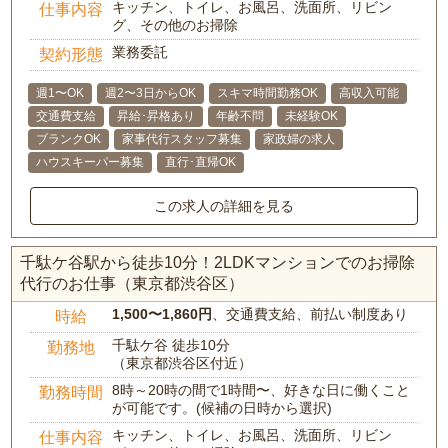
キッチン、トイレ、お風呂、洗面所、リビン
仕事内容
グ、その他のお掃除
業務委託
契約形態
週1〜OK
週2〜3日からOK
スキマ時間勤務OK
高収入可能
交通費支給
昇給･昇格あり
年齢不問
未経験OK
ブランクOK
家事代行スタッフ募集
家政婦の求人
ハウスキーパー募集
直行･直帰OK
この求人の詳細を見る
千駄ケ谷駅から徒歩10分！2LDKマンションでのお掃除
代行のお仕事（東京都渋谷区）
1,500〜1,860円
、交通費支給、前払い制度あり
時給
千駄ケ谷 徒歩10分
勤務地
（東京都渋谷区付近）
8時～20時の間で1時間〜、好きな日に働くこと
勤務時間
が可能です。(候補の日時から選択)
キッチン、トイレ、お風呂、洗面所、リビン
仕事内容