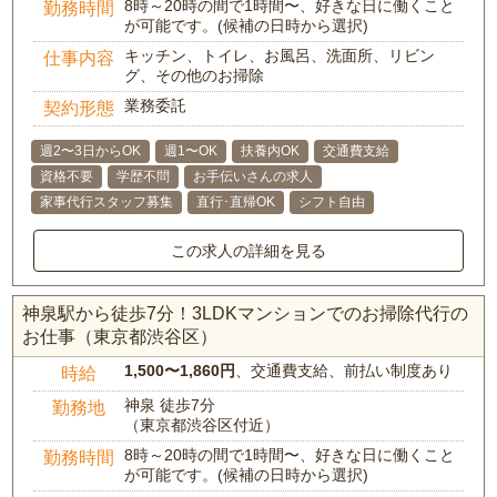
8時～20時の間で1時間〜、好きな日に働くこと
勤務時間
が可能です。(候補の日時から選択)
キッチン、トイレ、お風呂、洗面所、リビン
仕事内容
グ、その他のお掃除
業務委託
契約形態
週2〜3日からOK
週1〜OK
扶養内OK
交通費支給
資格不要
学歴不問
お手伝いさんの求人
家事代行スタッフ募集
直行･直帰OK
シフト自由
この求人の詳細を見る
神泉駅から徒歩7分！3LDKマンションでのお掃除代行の
お仕事（東京都渋谷区）
1,500〜1,860円
、交通費支給、前払い制度あり
時給
神泉 徒歩7分
勤務地
（東京都渋谷区付近）
8時～20時の間で1時間〜、好きな日に働くこと
勤務時間
が可能です。(候補の日時から選択)