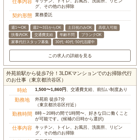
キッチン、トイレ、お風呂、洗面所、リビン
仕事内容
グ、その他のお掃除
業務委託
契約形態
週1〜OK
週2〜3日からOK
土日祝のみOK
高収入可能
扶養内OK
交通費支給
年齢不問
ブランクOK
家事代行スタッフ募集
30代･40代･50代活躍中
この求人の詳細を見る
外苑前駅から徒歩7分！3LDKマンションでのお掃除代行
のお仕事（東京都渋谷区）
1,500〜1,860円
、交通費支給、前払い制度あり
時給
外苑前 徒歩7分
勤務地
（東京都渋谷区付近）
8時～20時の間で1時間〜、好きな日に働くこと
勤務時間
が可能です。(候補の日時から選択)
キッチン、トイレ、お風呂、洗面所、リビン
仕事内容
グ、その他のお掃除