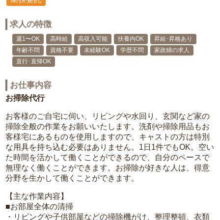
求人の特徴
週1〜OK
高時給
高収入可能
扶養内OK
昇給･昇格あり
年齢不問
資格不要
未経験OK
学歴不問
家政婦の求人
直行･直帰OK
お仕事内容
お掃除代行
お客様のご自宅に伺い、リビングや水回り、玄関など家の
掃除全般の作業をお願いいたします。洗剤や掃除用品もお
客様宅にあるものを使用しますので、キャストの方は特別
な用具を持ち込む必要はありません。1日1件でもOK。空い
た時間を活かして働くことができるので、自分のペースで
無理なく働くことができます。お掃除が好きな人は、得意
分野を生かして働くことができます。
【主な作業内容】
■お部屋全体の清掃
・リビングや子供部屋などの掃除機がけ、整理整頓、衣類