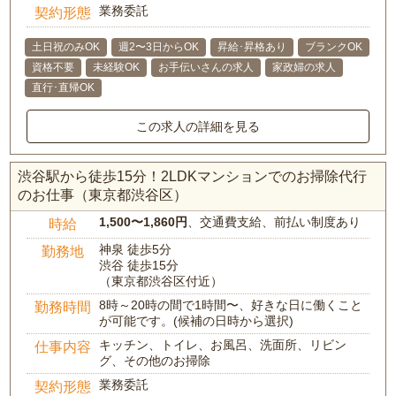
業務委託
契約形態
土日祝のみOK
週2〜3日からOK
昇給･昇格あり
ブランクOK
資格不要
未経験OK
お手伝いさんの求人
家政婦の求人
直行･直帰OK
この求人の詳細を見る
渋谷駅から徒歩15分！2LDKマンションでのお掃除代行
のお仕事（東京都渋谷区）
1,500〜1,860円
、交通費支給、前払い制度あり
時給
神泉 徒歩5分
勤務地
渋谷 徒歩15分
（東京都渋谷区付近）
8時～20時の間で1時間〜、好きな日に働くこと
勤務時間
が可能です。(候補の日時から選択)
キッチン、トイレ、お風呂、洗面所、リビン
仕事内容
グ、その他のお掃除
業務委託
契約形態