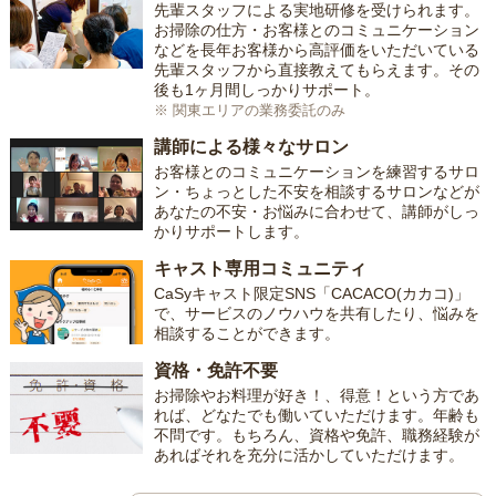
先輩スタッフによる実地研修を受けられます。
お掃除の仕方・お客様とのコミュニケーション
などを長年お客様から高評価をいただいている
先輩スタッフから直接教えてもらえます。その
後も1ヶ月間しっかりサポート。
※ 関東エリアの業務委託のみ
講師による様々なサロン
お客様とのコミュニケーションを練習するサロ
ン・ちょっとした不安を相談するサロンなどが
あなたの不安・お悩みに合わせて、講師がしっ
かりサポートします。
キャスト専用コミュニティ
CaSyキャスト限定SNS「CACACO(カカコ)」
で、サービスのノウハウを共有したり、悩みを
相談することができます。
資格・免許不要
お掃除やお料理が好き！、得意！という方であ
れば、どなたでも働いていただけます。年齢も
不問です。もちろん、資格や免許、職務経験が
あればそれを充分に活かしていただけます。