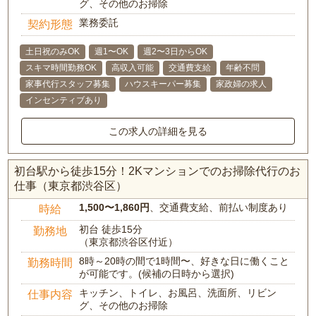
グ、その他のお掃除
業務委託
契約形態
土日祝のみOK
週1〜OK
週2〜3日からOK
スキマ時間勤務OK
高収入可能
交通費支給
年齢不問
家事代行スタッフ募集
ハウスキーパー募集
家政婦の求人
インセンティブあり
この求人の詳細を見る
初台駅から徒歩15分！2Kマンションでのお掃除代行のお
仕事（東京都渋谷区）
1,500〜1,860円
、交通費支給、前払い制度あり
時給
初台 徒歩15分
勤務地
（東京都渋谷区付近）
8時～20時の間で1時間〜、好きな日に働くこと
勤務時間
が可能です。(候補の日時から選択)
キッチン、トイレ、お風呂、洗面所、リビン
仕事内容
グ、その他のお掃除