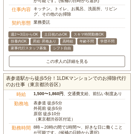
が可能です。(候補の日時から選択)
キッチン、トイレ、お風呂、洗面所、リビン
仕事内容
グ、その他のお掃除
業務委託
契約形態
週2〜3日からOK
土日祝のみOK
スキマ時間勤務OK
扶養内OK
昇給･昇格あり
高時給
年齢不問
学歴不問
家事代行スタッフ募集
シフト自由
この求人の詳細を見る
表参道駅から徒歩5分！1LDKマンションでのお掃除代行
のお仕事（東京都渋谷区）
1,500〜1,860円
、交通費支給、前払い制度あり
時給
表参道 徒歩5分
勤務地
外苑前 徒歩5分
原宿 徒歩10分
（東京都渋谷区付近）
8時～20時の間で1時間〜、好きな日に働くこと
勤務時間
が可能です。(候補の日時から選択)