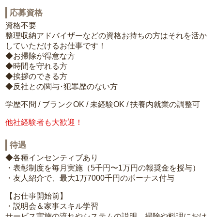
応募資格
資格不要
整理収納アドバイザーなどの資格お持ちの方はそれを活か
していただけるお仕事です！
◆お掃除が得意な方
◆時間を守れる方
◆挨拶のできる方
◆反社との関与･犯罪歴のない方
学歴不問 / ブランクOK / 未経験OK / 扶養内就業の調整可
他社経験者も大歓迎！
待遇
◆各種インセンティブあり
・表彰制度を毎月実施（5千円〜1万円の報奨金を授与）
・友人紹介で、最大1万7000千円のボーナス付与
【お仕事開始前】
・説明会＆家事スキル学習
サービス実施の流れやシステムの説明、掃除や料理におけ