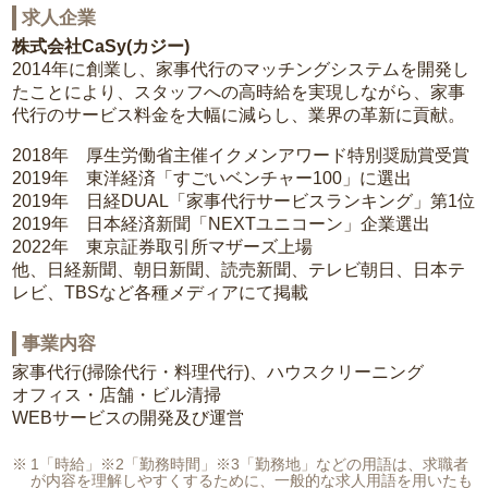
求人企業
株式会社CaSy(カジー)
2014年に創業し、家事代行のマッチングシステムを開発し
たことにより、スタッフへの高時給を実現しながら、家事
代行のサービス料金を大幅に減らし、業界の革新に貢献。
2018年 厚生労働省主催イクメンアワード特別奨励賞受賞
2019年 東洋経済「すごいベンチャー100」に選出
2019年 日経DUAL「家事代行サービスランキング」第1位
2019年 日本経済新聞「NEXTユニコーン」企業選出
2022年 東京証券取引所マザーズ上場
他、日経新聞、朝日新聞、読売新聞、テレビ朝日、日本テ
レビ、TBSなど各種メディアにて掲載
事業内容
家事代行(掃除代行・料理代行)、ハウスクリーニング
オフィス・店舗・ビル清掃
WEBサービスの開発及び運営
1「時給」※2「勤務時間」※3「勤務地」などの用語は、求職者
が内容を理解しやすくするために、一般的な求人用語を用いたも