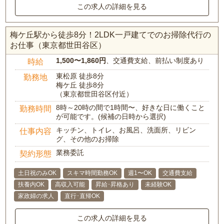
この求人の詳細を見る
梅ケ丘駅から徒歩8分！2LDK一戸建てでのお掃除代行の
お仕事（東京都世田谷区）
1,500〜1,860円
、交通費支給、前払い制度あり
時給
東松原 徒歩8分
勤務地
梅ケ丘 徒歩8分
（東京都世田谷区付近）
8時～20時の間で1時間〜、好きな日に働くこと
勤務時間
が可能です。(候補の日時から選択)
キッチン、トイレ、お風呂、洗面所、リビン
仕事内容
グ、その他のお掃除
業務委託
契約形態
土日祝のみOK
スキマ時間勤務OK
週1〜OK
交通費支給
扶養内OK
高収入可能
昇給･昇格あり
未経験OK
家政婦の求人
直行･直帰OK
この求人の詳細を見る