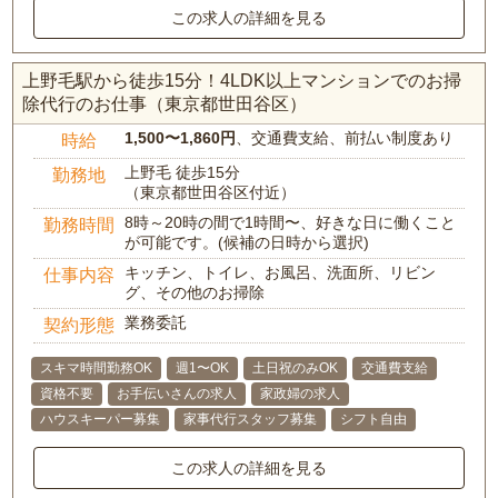
この求人の詳細を見る
上野毛駅から徒歩15分！4LDK以上マンションでのお掃
除代行のお仕事（東京都世田谷区）
1,500〜1,860円
、交通費支給、前払い制度あり
時給
上野毛 徒歩15分
勤務地
（東京都世田谷区付近）
8時～20時の間で1時間〜、好きな日に働くこと
勤務時間
が可能です。(候補の日時から選択)
キッチン、トイレ、お風呂、洗面所、リビン
仕事内容
グ、その他のお掃除
業務委託
契約形態
スキマ時間勤務OK
週1〜OK
土日祝のみOK
交通費支給
資格不要
お手伝いさんの求人
家政婦の求人
ハウスキーパー募集
家事代行スタッフ募集
シフト自由
この求人の詳細を見る