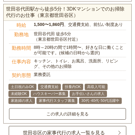
世田谷代田駅から徒歩5分！3DKマンションでのお掃除
代行のお仕事（東京都世田谷区）
1,500〜1,860円
、交通費支給、前払い制度あり
時給
世田谷代田 徒歩5分
勤務地
（東京都世田谷区付近）
8時～20時の間で1時間〜、好きな日に働くこと
勤務時間
が可能です。(候補の日時から選択)
キッチン、トイレ、お風呂、洗面所、リビン
仕事内容
グ、その他のお掃除
業務委託
契約形態
土日祝のみOK
交通費支給
扶養内OK
高収入可能
未経験OK
ハウスキーパー募集
お手伝いさんの求人
家政婦の求人
家事代行スタッフ募集
30代･40代･50代活躍中
この求人の詳細を見る
世田谷区の家事代行の求人一覧を見る