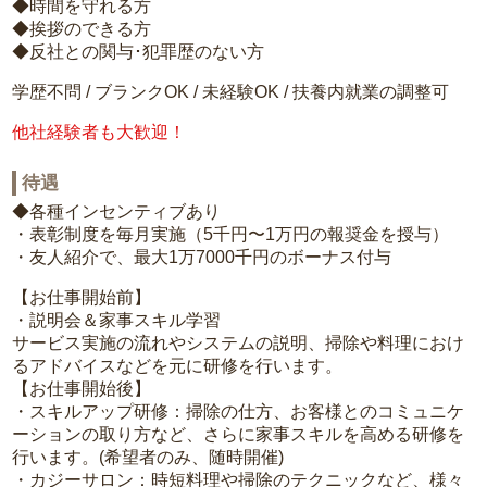
◆時間を守れる方
◆挨拶のできる方
◆反社との関与･犯罪歴のない方
学歴不問 / ブランクOK / 未経験OK / 扶養内就業の調整可
他社経験者も大歓迎！
待遇
◆各種インセンティブあり
・表彰制度を毎月実施（5千円〜1万円の報奨金を授与）
・友人紹介で、最大1万7000千円のボーナス付与
【お仕事開始前】
・説明会＆家事スキル学習
サービス実施の流れやシステムの説明、掃除や料理におけ
るアドバイスなどを元に研修を行います。
【お仕事開始後】
・スキルアップ研修：掃除の仕方、お客様とのコミュニケ
ーションの取り方など、さらに家事スキルを高める研修を
行います。(希望者のみ、随時開催)
・カジーサロン：時短料理や掃除のテクニックなど、様々