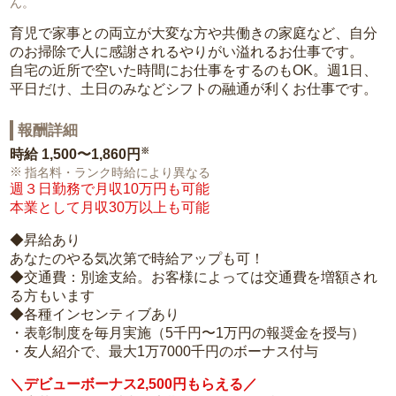
ん。
育児で家事との両立が大変な方や共働きの家庭など、自分
のお掃除で人に感謝されるやりがい溢れるお仕事です。
自宅の近所で空いた時間にお仕事をするのもOK。週1日、
平日だけ、土日のみなどシフトの融通が利くお仕事です。
報酬詳細
※
時給
1,500〜1,860円
指名料・ランク時給により異なる
週３日勤務で月収10万円も可能
本業として月収30万以上も可能
◆昇給あり
あなたのやる気次第で時給アップも可！
◆交通費：別途支給。お客様によっては交通費を増額され
る方もいます
◆各種インセンティブあり
・表彰制度を毎月実施（5千円〜1万円の報奨金を授与）
・友人紹介で、最大1万7000千円のボーナス付与
＼デビューボーナス2,500円もらえる／