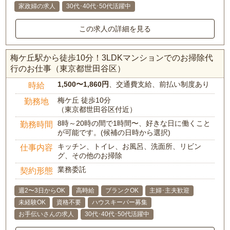
家政婦の求人
30代･40代･50代活躍中
この求人の詳細を見る
梅ケ丘駅から徒歩10分！3LDKマンションでのお掃除代
行のお仕事（東京都世田谷区）
1,500〜1,860円
、交通費支給、前払い制度あり
時給
梅ケ丘 徒歩10分
勤務地
（東京都世田谷区付近）
8時～20時の間で1時間〜、好きな日に働くこと
勤務時間
が可能です。(候補の日時から選択)
キッチン、トイレ、お風呂、洗面所、リビン
仕事内容
グ、その他のお掃除
業務委託
契約形態
週2〜3日からOK
高時給
ブランクOK
主婦･主夫歓迎
未経験OK
資格不要
ハウスキーパー募集
お手伝いさんの求人
30代･40代･50代活躍中