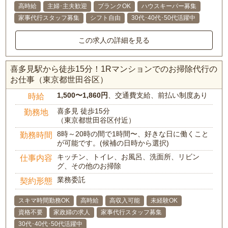
高時給
主婦･主夫歓迎
ブランクOK
ハウスキーパー募集
家事代行スタッフ募集
シフト自由
30代･40代･50代活躍中
この求人の詳細を見る
喜多見駅から徒歩15分！1Rマンションでのお掃除代行の
お仕事（東京都世田谷区）
1,500〜1,860円
、交通費支給、前払い制度あり
時給
喜多見 徒歩15分
勤務地
（東京都世田谷区付近）
8時～20時の間で1時間〜、好きな日に働くこと
勤務時間
が可能です。(候補の日時から選択)
キッチン、トイレ、お風呂、洗面所、リビン
仕事内容
グ、その他のお掃除
業務委託
契約形態
スキマ時間勤務OK
高時給
高収入可能
未経験OK
資格不要
家政婦の求人
家事代行スタッフ募集
30代･40代･50代活躍中