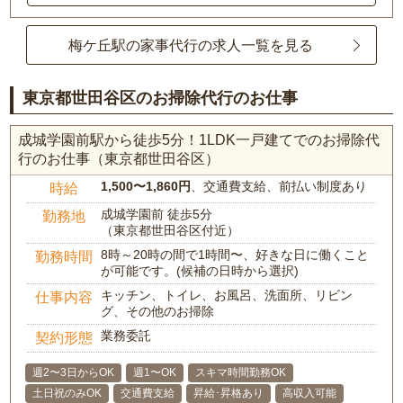
梅ケ丘駅の家事代行の求人一覧を見る
東京都世田谷区のお掃除代行のお仕事
成城学園前駅から徒歩5分！1LDK一戸建てでのお掃除代
行のお仕事（東京都世田谷区）
1,500〜1,860円
、交通費支給、前払い制度あり
時給
成城学園前 徒歩5分
勤務地
（東京都世田谷区付近）
8時～20時の間で1時間〜、好きな日に働くこと
勤務時間
が可能です。(候補の日時から選択)
キッチン、トイレ、お風呂、洗面所、リビン
仕事内容
グ、その他のお掃除
業務委託
契約形態
週2〜3日からOK
週1〜OK
スキマ時間勤務OK
土日祝のみOK
交通費支給
昇給･昇格あり
高収入可能