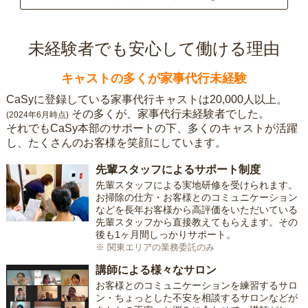
未経験者でも安心して働ける理由
キャストの多くが家事代行未経験
CaSyに登録している家事代行キャストは20,000人以上。
その多くが、家事代行未経験者でした。
(2024年6月時点)
それでもCaSy本部のサポートの下、多くのキャストが活躍
し、たくさんのお客様を笑顔にしています。
先輩スタッフによるサポート制度
先輩スタッフによる実地研修を受けられます。
お掃除の仕方・お客様とのコミュニケーション
などを長年お客様から高評価をいただいている
先輩スタッフから直接教えてもらえます。その
後も1ヶ月間しっかりサポート。
※ 関東エリアの業務委託のみ
講師による様々なサロン
お客様とのコミュニケーションを練習するサロ
ン・ちょっとした不安を相談するサロンなどが