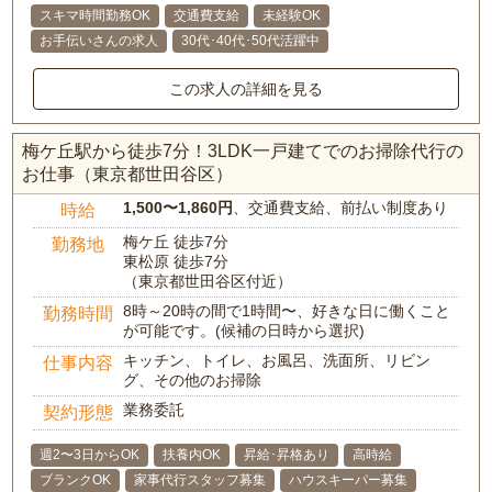
スキマ時間勤務OK
交通費支給
未経験OK
お手伝いさんの求人
30代･40代･50代活躍中
この求人の詳細を見る
梅ケ丘駅から徒歩7分！3LDK一戸建てでのお掃除代行の
お仕事（東京都世田谷区）
1,500〜1,860円
、交通費支給、前払い制度あり
時給
梅ケ丘 徒歩7分
勤務地
東松原 徒歩7分
（東京都世田谷区付近）
8時～20時の間で1時間〜、好きな日に働くこと
勤務時間
が可能です。(候補の日時から選択)
キッチン、トイレ、お風呂、洗面所、リビン
仕事内容
グ、その他のお掃除
業務委託
契約形態
週2〜3日からOK
扶養内OK
昇給･昇格あり
高時給
ブランクOK
家事代行スタッフ募集
ハウスキーパー募集