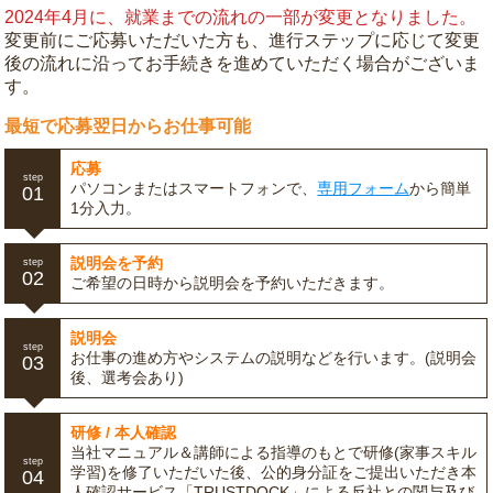
2024年4月に、就業までの流れの一部が変更となりました。
変更前にご応募いただいた方も、進行ステップに応じて変更
後の流れに沿ってお手続きを進めていただく場合がございま
す。
最短で応募翌日からお仕事可能
応募
step
パソコンまたはスマートフォンで、
専用フォーム
から簡単
01
1分入力。
説明会を予約
step
02
ご希望の日時から説明会を予約いただきます。
説明会
step
お仕事の進め方やシステムの説明などを行います。(説明会
03
後、選考会あり)
研修 / 本人確認
当社マニュアル＆講師による指導のもとで研修(家事スキル
step
学習)を修了いただいた後、公的身分証をご提出いただき本
04
人確認サービス「TRUSTDOCK」による反社との関与及び