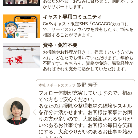
あなたの不安・お悩みに合わせて、講師がしっ
かりサポートします。
キャスト専用コミュニティ
CaSyキャスト限定SNS「CACACO(カカコ)」
で、サービスのノウハウを共有したり、悩みを
相談することができます。
資格・免許不要
お掃除やお料理が好き！、得意！という方であ
れば、どなたでも働いていただけます。年齢も
不問です。もちろん、資格や免許、職務経験が
あればそれを充分に活かしていただけます。
鈴野 寿子
本社サポートスタッフ
フォロー体制が充実していますので、初め
ての方もご安心ください。
あなたのお掃除や整理収納の経験やスキル
を存分に活かせます。お客様は家事にお困
りの方が多いので、大変感謝されるやりが
いのあるお仕事です。お客様の毎日を笑顔
にする、大変やりがいのあるお仕事を始め