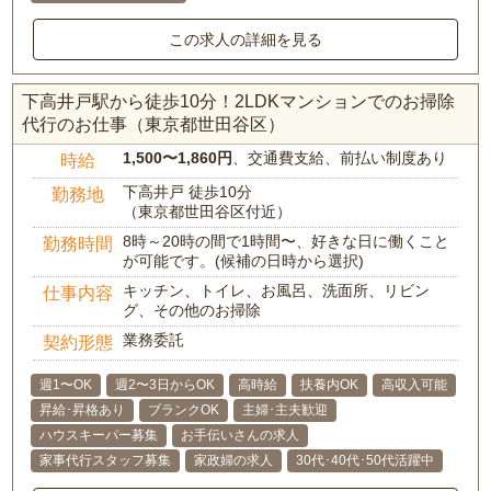
この求人の詳細を見る
下高井戸駅から徒歩10分！2LDKマンションでのお掃除
代行のお仕事（東京都世田谷区）
1,500〜1,860円
、交通費支給、前払い制度あり
時給
下高井戸 徒歩10分
勤務地
（東京都世田谷区付近）
8時～20時の間で1時間〜、好きな日に働くこと
勤務時間
が可能です。(候補の日時から選択)
キッチン、トイレ、お風呂、洗面所、リビン
仕事内容
グ、その他のお掃除
業務委託
契約形態
週1〜OK
週2〜3日からOK
高時給
扶養内OK
高収入可能
昇給･昇格あり
ブランクOK
主婦･主夫歓迎
ハウスキーパー募集
お手伝いさんの求人
家事代行スタッフ募集
家政婦の求人
30代･40代･50代活躍中