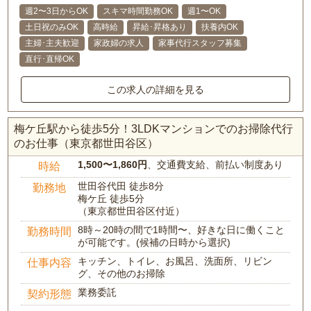
週2〜3日からOK
スキマ時間勤務OK
週1〜OK
土日祝のみOK
高時給
昇給･昇格あり
扶養内OK
主婦･主夫歓迎
家政婦の求人
家事代行スタッフ募集
直行･直帰OK
この求人の詳細を見る
梅ケ丘駅から徒歩5分！3LDKマンションでのお掃除代行
のお仕事（東京都世田谷区）
1,500〜1,860円
、交通費支給、前払い制度あり
時給
世田谷代田 徒歩8分
勤務地
梅ケ丘 徒歩5分
（東京都世田谷区付近）
8時～20時の間で1時間〜、好きな日に働くこと
勤務時間
が可能です。(候補の日時から選択)
キッチン、トイレ、お風呂、洗面所、リビン
仕事内容
グ、その他のお掃除
業務委託
契約形態