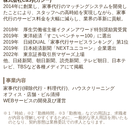
株式会社CaSy(カジー)
2014年に創業し、家事代行のマッチングシステムを開発し
たことにより、スタッフへの高時給を実現しながら、家事
代行のサービス料金を大幅に減らし、業界の革新に貢献。
2018年 厚生労働省主催イクメンアワード特別奨励賞受賞
2019年 東洋経済「すごいベンチャー100」に選出
2019年 日経DUAL「家事代行サービスランキング」第1位
2019年 日本経済新聞「NEXTユニコーン」企業選出
2022年 東京証券取引所マザーズ上場
他、日経新聞、朝日新聞、読売新聞、テレビ朝日、日本テ
レビ、TBSなど各種メディアにて掲載
事業内容
家事代行(掃除代行・料理代行)、ハウスクリーニング
オフィス・店舗・ビル清掃
WEBサービスの開発及び運営
1「時給」※2「勤務時間」※3「勤務地」などの用語は、求職者
が内容を理解しやすくするために、一般的な求人用語を用いたも
のとなり、契約形態は業務委託での求人となります。