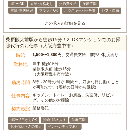
週1〜OK
昇給･昇格あり
交通費支給
年齢不問
主婦･主夫歓迎
ブランクOK
ハウスキーパー募集
シフト自由
この求人の詳細を見る
柴原阪大前駅から徒歩15分！2LDKマンションでのお掃
除代行のお仕事（大阪府豊中市）
1,500〜1,860円
、交通費支給、前払い制度あり
時給
豊中 徒歩15分
勤務地
柴原阪大前 徒歩15分
（大阪府豊中市付近）
8時～20時の間で1時間〜、好きな日に働くこと
勤務時間
が可能です。(候補の日時から選択)
キッチン、トイレ、お風呂、洗面所、リビン
仕事内容
グ、その他のお掃除
業務委託
契約形態
週2〜3日からOK
昇給･昇格あり
学歴不問
お手伝いさんの求人
インセンティブあり