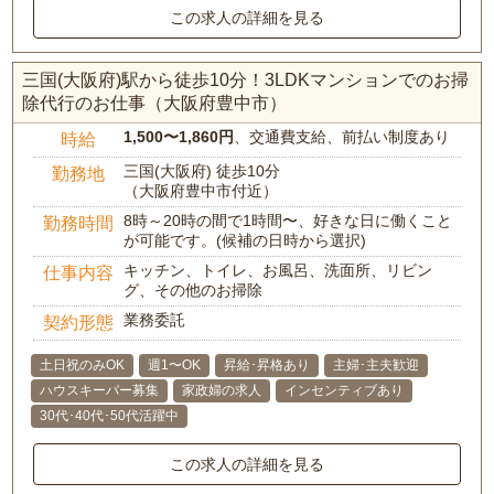
この求人の詳細を見る
三国(大阪府)駅から徒歩10分！3LDKマンションでのお掃
除代行のお仕事（大阪府豊中市）
1,500〜1,860円
、交通費支給、前払い制度あり
時給
三国(大阪府) 徒歩10分
勤務地
（大阪府豊中市付近）
8時～20時の間で1時間〜、好きな日に働くこと
勤務時間
が可能です。(候補の日時から選択)
キッチン、トイレ、お風呂、洗面所、リビン
仕事内容
グ、その他のお掃除
業務委託
契約形態
土日祝のみOK
週1〜OK
昇給･昇格あり
主婦･主夫歓迎
ハウスキーパー募集
家政婦の求人
インセンティブあり
30代･40代･50代活躍中
この求人の詳細を見る