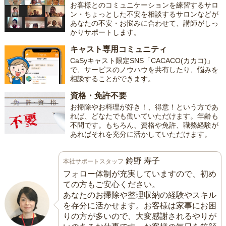
お客様とのコミュニケーションを練習するサロ
ン・ちょっとした不安を相談するサロンなどが
あなたの不安・お悩みに合わせて、講師がしっ
かりサポートします。
キャスト専用コミュニティ
CaSyキャスト限定SNS「CACACO(カカコ)」
で、サービスのノウハウを共有したり、悩みを
相談することができます。
資格・免許不要
お掃除やお料理が好き！、得意！という方であ
れば、どなたでも働いていただけます。年齢も
不問です。もちろん、資格や免許、職務経験が
あればそれを充分に活かしていただけます。
鈴野 寿子
本社サポートスタッフ
フォロー体制が充実していますので、初め
ての方もご安心ください。
あなたのお掃除や整理収納の経験やスキル
を存分に活かせます。お客様は家事にお困
りの方が多いので、大変感謝されるやりが