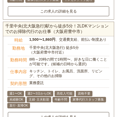
この求人の詳細を見る
千里中央(北大阪急行)駅から徒歩5分！2LDKマンション
でのお掃除代行のお仕事（大阪府豊中市）
1,500〜1,860円
、交通費支給、前払い制度あり
時給
千里中央(北大阪急行) 徒歩5分
勤務地
（大阪府豊中市付近）
8時～20時の間で1時間〜、好きな日に働くこと
勤務時間
が可能です。(候補の日時から選択)
キッチン、トイレ、お風呂、洗面所、リビン
仕事内容
グ、その他のお掃除
業務委託
契約形態
週1〜OK
週2〜3日からOK
高収入可能
資格不要
未経験OK
主婦･主夫歓迎
年齢不問
家事代行スタッフ募集
直行･直帰OK