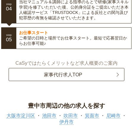
当社マニュアル＆講師による指導のもとで研修(家事スキル
step
学習)を修了いただいた後、公的身分証をご提出いただき本
04
人確認サービス「TRUSTDOCK」による反社との関与及び
犯罪歴の有無を確認させていただきます。
お仕事スタート
step
ご希望の日時と場所でお仕事スタート。最短で応募翌日か
05
らお仕事可能♪
CaSyではたらくメリットなど求人概要のご案内
家事代行求人TOP
豊中市周辺の他の求人を探す
大阪市淀川区
池田市
吹田市
箕面市
尼崎市
伊丹市