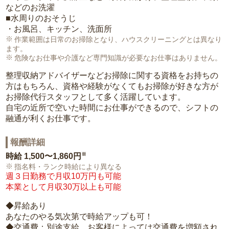
などのお洗濯
■水周りのおそうじ
・お風呂、キッチン、洗面所
作業範囲は日常のお掃除となり、ハウスクリーニングとは異なり
ます。
危険なお仕事や介護など専門知識が必要なお仕事はありません。
整理収納アドバイザーなどお掃除に関する資格をお持ちの
方はもちろん、資格や経験がなくてもお掃除が好きな方が
お掃除代行スタッフとして多く活躍しています。
自宅の近所で空いた時間にお仕事ができるので、シフトの
融通が利くお仕事です。
報酬詳細
※
時給
1,500〜1,860円
指名料・ランク時給により異なる
週３日勤務で月収10万円も可能
本業として月収30万以上も可能
◆昇給あり
あなたのやる気次第で時給アップも可！
◆交通費：別途支給。お客様によっては交通費を増額され