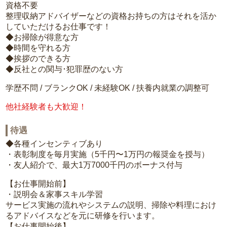
資格不要
整理収納アドバイザーなどの資格お持ちの方はそれを活か
していただけるお仕事です！
◆お掃除が得意な方
◆時間を守れる方
◆挨拶のできる方
◆反社との関与･犯罪歴のない方
学歴不問 / ブランクOK / 未経験OK / 扶養内就業の調整可
他社経験者も大歓迎！
待遇
◆各種インセンティブあり
・表彰制度を毎月実施（5千円〜1万円の報奨金を授与）
・友人紹介で、最大1万7000千円のボーナス付与
【お仕事開始前】
・説明会＆家事スキル学習
サービス実施の流れやシステムの説明、掃除や料理におけ
るアドバイスなどを元に研修を行います。
【お仕事開始後】