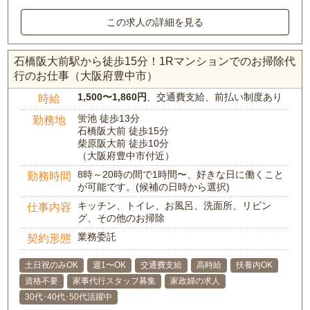
この求人の詳細を見る
石橋阪大前駅から徒歩15分！1Rマンションでのお掃除代
行のお仕事（大阪府豊中市）
1,500〜1,860円
、交通費支給、前払い制度あり
時給
蛍池 徒歩13分
勤務地
石橋阪大前 徒歩15分
柴原阪大前 徒歩10分
（大阪府豊中市付近）
8時～20時の間で1時間〜、好きな日に働くこと
勤務時間
が可能です。(候補の日時から選択)
キッチン、トイレ、お風呂、洗面所、リビン
仕事内容
グ、その他のお掃除
業務委託
契約形態
土日祝のみOK
週1〜OK
交通費支給
高時給
扶養内OK
資格不要
家事代行スタッフ募集
家政婦の求人
30代･40代･50代活躍中