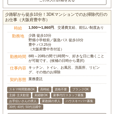
この求人の詳細を見る
少路駅から徒歩10分！3DKマンションでのお掃除代行の
お仕事（大阪府豊中市）
1,500〜1,860円
、交通費支給、前払い制度あり
時給
少路 徒歩10分
勤務地
野畑小学校前／阪急バス 徒歩10分
豊中 バス25分
（大阪府豊中市付近）
8時～20時の間で1時間〜、好きな日に働くこと
勤務時間
が可能です。(候補の日時から選択)
キッチン、トイレ、お風呂、洗面所、リビン
仕事内容
グ、その他のお掃除
業務委託
契約形態
スキマ時間勤務OK
高時給
資格不要
ブランクOK
主婦･主夫歓迎
未経験OK
家事代行スタッフ募集
お手伝いさんの求人
家政婦の求人
ハウスキーパー募集
30代･40代･50代活躍中