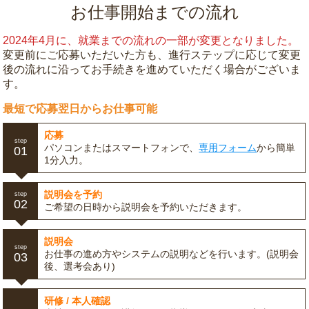
お仕事開始までの流れ
2024年4月に、就業までの流れの一部が変更となりました。
変更前にご応募いただいた方も、進行ステップに応じて変更
後の流れに沿ってお手続きを進めていただく場合がございま
す。
最短で応募翌日からお仕事可能
応募
step
パソコンまたはスマートフォンで、
専用フォーム
から簡単
01
1分入力。
説明会を予約
step
02
ご希望の日時から説明会を予約いただきます。
説明会
step
お仕事の進め方やシステムの説明などを行います。(説明会
03
後、選考会あり)
研修 / 本人確認