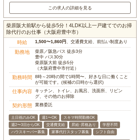
この求人の詳細を見る
柴原阪大前駅から徒歩5分！4LDK以上一戸建てでのお掃
除代行のお仕事（大阪府豊中市）
1,500〜1,860円
、交通費支給、前払い制度あり
時給
柴原／阪急バス 徒歩3分
勤務地
豊中 バス30分
柴原阪大前 徒歩5分
（大阪府豊中市付近）
8時～20時の間で1時間〜、好きな日に働くこと
勤務時間
が可能です。(候補の日時から選択)
キッチン、トイレ、お風呂、洗面所、リビン
仕事内容
グ、その他のお掃除
業務委託
契約形態
土日祝のみOK
週1〜OK
スキマ時間勤務OK
週2〜3日からOK
交通費支給
昇給･昇格あり
学歴不問
ハウスキーパー募集
家事代行スタッフ募集
シフト自由