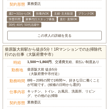
業務委託
契約形態
週2〜3日からOK
扶養内OK
主婦･主夫歓迎
ブランクOK
学歴不問
家事代行スタッフ募集
直行･直帰OK
30代･40代･50代活躍中
この求人の詳細を見る
柴原阪大前駅から徒歩5分！1Rマンションでのお掃除代
行のお仕事（大阪府豊中市）
1,500〜1,860円
、交通費支給、前払い制度あり
時給
柴原阪大前 徒歩5分
勤務地
（大阪府豊中市付近）
8時～20時の間で1時間〜、好きな日に働くこと
勤務時間
が可能です。(候補の日時から選択)
キッチン、トイレ、お風呂、洗面所、リビン
仕事内容
グ、その他のお掃除
業務委託
契約形態