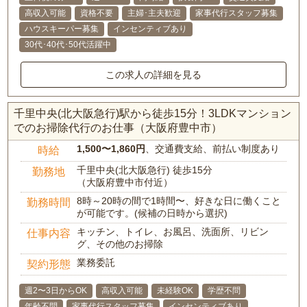
高収入可能
資格不要
主婦･主夫歓迎
家事代行スタッフ募集
ハウスキーパー募集
インセンティブあり
30代･40代･50代活躍中
この求人の詳細を見る
千里中央(北大阪急行)駅から徒歩15分！3LDKマンション
でのお掃除代行のお仕事（大阪府豊中市）
1,500〜1,860円
、交通費支給、前払い制度あり
時給
千里中央(北大阪急行) 徒歩15分
勤務地
（大阪府豊中市付近）
8時～20時の間で1時間〜、好きな日に働くこと
勤務時間
が可能です。(候補の日時から選択)
キッチン、トイレ、お風呂、洗面所、リビン
仕事内容
グ、その他のお掃除
業務委託
契約形態
週2〜3日からOK
高収入可能
未経験OK
学歴不問
年齢不問
家事代行スタッフ募集
インセンティブあり