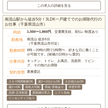
この求人の詳細を見る
南流山駅から徒歩5分！3LDK一戸建てでのお掃除代行の
お仕事（千葉県流山市）
1,500〜1,860円
、交通費支給、前払い制度あり
時給
南流山 徒歩5分
勤務地
（千葉県流山市付近）
8時～20時の間で1時間〜、好きな日に働くこと
勤務時間
が可能です。(候補の日時から選択)
キッチン、トイレ、お風呂、洗面所、リビン
仕事内容
グ、その他のお掃除
業務委託
契約形態
スキマ時間勤務OK
週2〜3日からOK
土日祝のみOK
週1〜OK
高収入可能
昇給･昇格あり
学歴不問
主婦･主夫歓迎
家政婦の求人
シフト自由
インセンティブあり