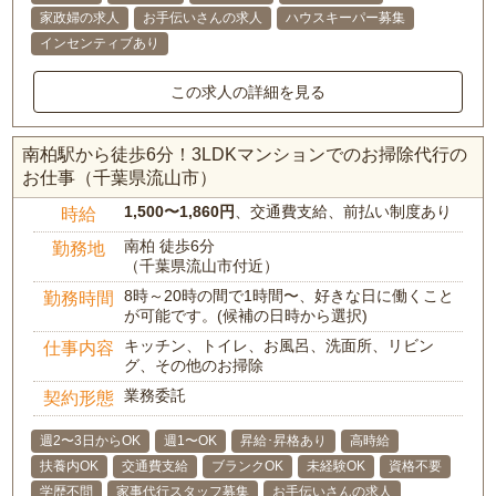
家政婦の求人
お手伝いさんの求人
ハウスキーパー募集
インセンティブあり
この求人の詳細を見る
南柏駅から徒歩6分！3LDKマンションでのお掃除代行の
お仕事（千葉県流山市）
1,500〜1,860円
、交通費支給、前払い制度あり
時給
南柏 徒歩6分
勤務地
（千葉県流山市付近）
8時～20時の間で1時間〜、好きな日に働くこと
勤務時間
が可能です。(候補の日時から選択)
キッチン、トイレ、お風呂、洗面所、リビン
仕事内容
グ、その他のお掃除
業務委託
契約形態
週2〜3日からOK
週1〜OK
昇給･昇格あり
高時給
扶養内OK
交通費支給
ブランクOK
未経験OK
資格不要
学歴不問
家事代行スタッフ募集
お手伝いさんの求人