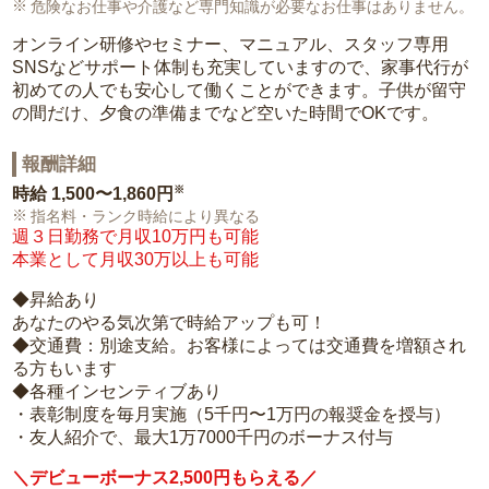
危険なお仕事や介護など専門知識が必要なお仕事はありません。
オンライン研修やセミナー、マニュアル、スタッフ専用
SNSなどサポート体制も充実していますので、家事代行が
初めての人でも安心して働くことができます。子供が留守
の間だけ、夕食の準備までなど空いた時間でOKです。
報酬詳細
※
時給
1,500〜1,860円
指名料・ランク時給により異なる
週３日勤務で月収10万円も可能
本業として月収30万以上も可能
◆昇給あり
あなたのやる気次第で時給アップも可！
◆交通費：別途支給。お客様によっては交通費を増額され
る方もいます
◆各種インセンティブあり
・表彰制度を毎月実施（5千円〜1万円の報奨金を授与）
・友人紹介で、最大1万7000千円のボーナス付与
＼デビューボーナス2,500円もらえる／