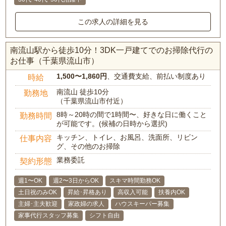
この求人の詳細を見る
南流山駅から徒歩10分！3DK一戸建てでのお掃除代行の
お仕事（千葉県流山市）
1,500〜1,860円
、交通費支給、前払い制度あり
時給
南流山 徒歩10分
勤務地
（千葉県流山市付近）
8時～20時の間で1時間〜、好きな日に働くこと
勤務時間
が可能です。(候補の日時から選択)
キッチン、トイレ、お風呂、洗面所、リビン
仕事内容
グ、その他のお掃除
業務委託
契約形態
週1〜OK
週2〜3日からOK
スキマ時間勤務OK
土日祝のみOK
昇給･昇格あり
高収入可能
扶養内OK
主婦･主夫歓迎
家政婦の求人
ハウスキーパー募集
家事代行スタッフ募集
シフト自由