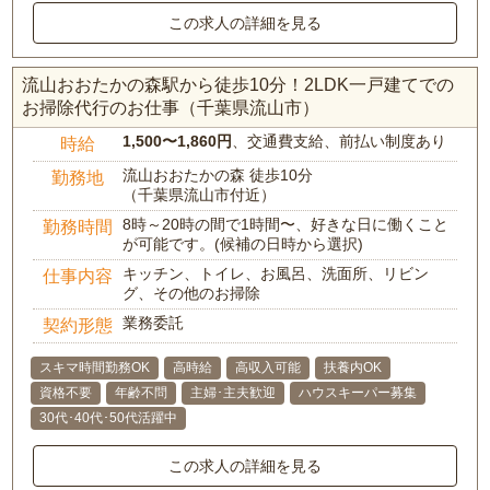
この求人の詳細を見る
流山おおたかの森駅から徒歩10分！2LDK一戸建てでの
お掃除代行のお仕事（千葉県流山市）
1,500〜1,860円
、交通費支給、前払い制度あり
時給
流山おおたかの森 徒歩10分
勤務地
（千葉県流山市付近）
8時～20時の間で1時間〜、好きな日に働くこと
勤務時間
が可能です。(候補の日時から選択)
キッチン、トイレ、お風呂、洗面所、リビン
仕事内容
グ、その他のお掃除
業務委託
契約形態
スキマ時間勤務OK
高時給
高収入可能
扶養内OK
資格不要
年齢不問
主婦･主夫歓迎
ハウスキーパー募集
30代･40代･50代活躍中
この求人の詳細を見る