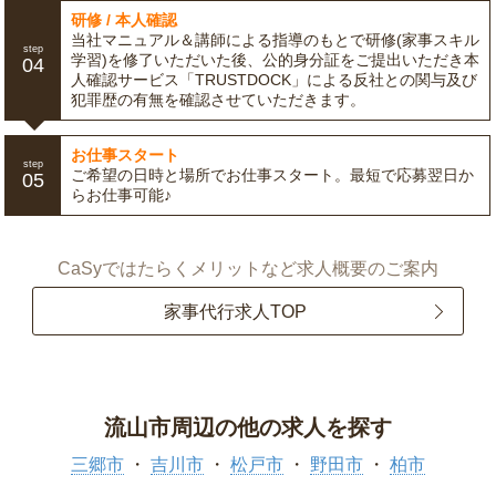
研修 / 本人確認
当社マニュアル＆講師による指導のもとで研修(家事スキル
step
学習)を修了いただいた後、公的身分証をご提出いただき本
04
人確認サービス「TRUSTDOCK」による反社との関与及び
犯罪歴の有無を確認させていただきます。
お仕事スタート
step
ご希望の日時と場所でお仕事スタート。最短で応募翌日か
05
らお仕事可能♪
CaSyではたらくメリットなど求人概要のご案内
家事代行求人TOP
流山市周辺の他の求人を探す
三郷市
吉川市
松戸市
野田市
柏市