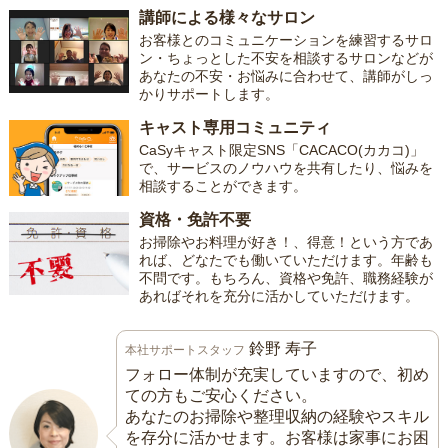
講師による様々なサロン
お客様とのコミュニケーションを練習するサロ
ン・ちょっとした不安を相談するサロンなどが
あなたの不安・お悩みに合わせて、講師がしっ
かりサポートします。
キャスト専用コミュニティ
CaSyキャスト限定SNS「CACACO(カカコ)」
で、サービスのノウハウを共有したり、悩みを
相談することができます。
資格・免許不要
お掃除やお料理が好き！、得意！という方であ
れば、どなたでも働いていただけます。年齢も
不問です。もちろん、資格や免許、職務経験が
あればそれを充分に活かしていただけます。
鈴野 寿子
本社サポートスタッフ
フォロー体制が充実していますので、初め
ての方もご安心ください。
あなたのお掃除や整理収納の経験やスキル
を存分に活かせます。お客様は家事にお困