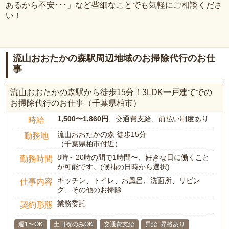
あるから不安･･･」など些細なことでも気軽にご相談くださ
い！
流山おおたかの森駅周辺地域のお掃除代行のお仕
事
流山おおたかの森駅から徒歩15分！3LDK一戸建てでの
お掃除代行のお仕事（千葉県柏市）
1,500〜1,860円
、交通費支給、前払い制度あり
時給
流山おおたかの森 徒歩15分
勤務地
（千葉県柏市付近）
8時～20時の間で1時間〜、好きな日に働くこと
勤務時間
が可能です。(候補の日時から選択)
キッチン、トイレ、お風呂、洗面所、リビン
仕事内容
グ、その他のお掃除
業務委託
契約形態
週1〜OK
土日祝のみOK
交通費支給
昇給･昇格あり