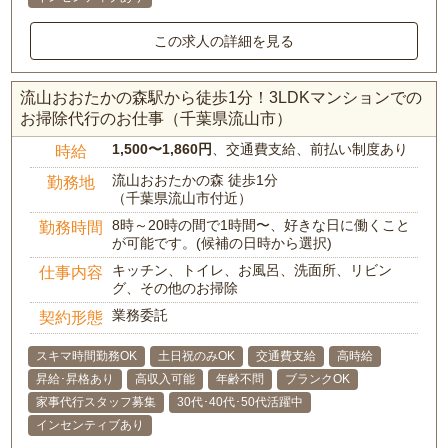
この求人の詳細を見る
流山おおたかの森駅から徒歩1分！3LDKマンションでの
お掃除代行のお仕事（千葉県流山市）
1,500〜1,860円
、交通費支給、前払い制度あり
時給
流山おおたかの森 徒歩1分
勤務地
（千葉県流山市付近）
8時～20時の間で1時間〜、好きな日に働くこと
勤務時間
が可能です。(候補の日時から選択)
キッチン、トイレ、お風呂、洗面所、リビン
仕事内容
グ、その他のお掃除
業務委託
契約形態
スキマ時間勤務OK
土日祝のみOK
交通費支給
高時給
昇給･昇格あり
高収入可能
年齢不問
ブランクOK
家事代行スタッフ募集
30代･40代･50代活躍中
インセンティブあり