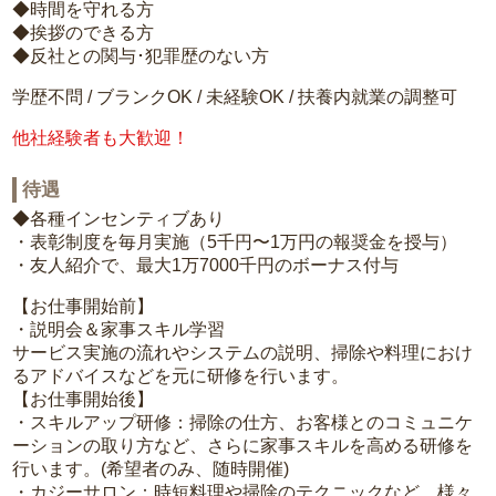
◆時間を守れる方
◆挨拶のできる方
◆反社との関与･犯罪歴のない方
学歴不問 / ブランクOK / 未経験OK / 扶養内就業の調整可
他社経験者も大歓迎！
待遇
◆各種インセンティブあり
・表彰制度を毎月実施（5千円〜1万円の報奨金を授与）
・友人紹介で、最大1万7000千円のボーナス付与
【お仕事開始前】
・説明会＆家事スキル学習
サービス実施の流れやシステムの説明、掃除や料理におけ
るアドバイスなどを元に研修を行います。
【お仕事開始後】
・スキルアップ研修：掃除の仕方、お客様とのコミュニケ
ーションの取り方など、さらに家事スキルを高める研修を
行います。(希望者のみ、随時開催)
・カジーサロン：時短料理や掃除のテクニックなど、様々