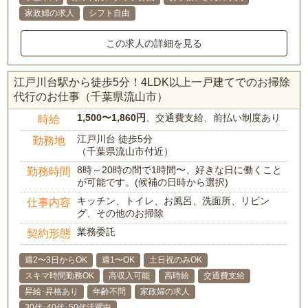
家政婦の求人
シフト自由
この求人の詳細を見る
江戸川台駅から徒歩5分！4LDK以上一戸建てでのお掃除
代行のお仕事（千葉県流山市）
1,500〜1,860円
、交通費支給、前払い制度あり
時給
江戸川台 徒歩5分
勤務地
（千葉県流山市付近）
8時～20時の間で1時間〜、好きな日に働くこと
勤務時間
が可能です。(候補の日時から選択)
キッチン、トイレ、お風呂、洗面所、リビン
仕事内容
グ、その他のお掃除
業務委託
契約形態
週2〜3日からOK
週1〜OK
土日祝のみOK
スキマ時間勤務OK
高収入可能
高時給
交通費支給
昇給･昇格あり
年齢不問
家政婦の求人
30代･40代･50代活躍中