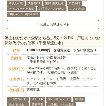
高収入可能
扶養内OK
主婦･主夫歓迎
学歴不問
ハウスキーパー募集
お手伝いさんの求人
シフト自由
30代･40代･50代活躍中
この求人の詳細を見る
流山おおたかの森駅から徒歩5分！2LDK一戸建てでのお
掃除代行のお仕事（千葉県流山市）
1,500〜1,860円
、交通費支給、前払い制度あり
時給
流山おおたかの森 徒歩5分
勤務地
（千葉県流山市付近）
8時～20時の間で1時間〜、好きな日に働くこと
勤務時間
が可能です。(候補の日時から選択)
キッチン、トイレ、お風呂、洗面所、リビン
仕事内容
グ、その他のお掃除
業務委託
契約形態
土日祝のみOK
週1〜OK
週2〜3日からOK
高時給
昇給･昇格あり
資格不要
お手伝いさんの求人