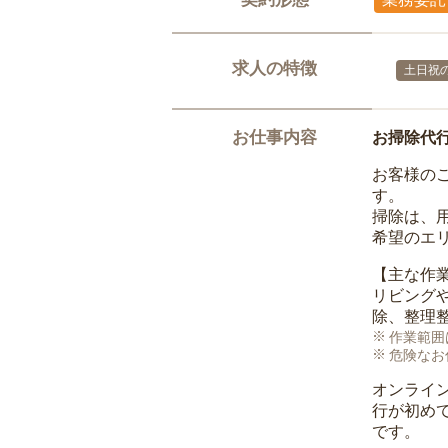
求人の特徴
土日祝の
お仕事内容
お掃除代
お客様の
す。
掃除は、
希望のエ
【主な作
リビング
除、整理
作業範囲
危険なお
オンライ
行が初め
です。