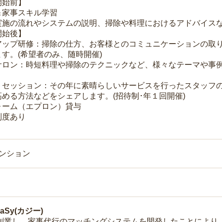
開始前】
＆家事スキル学習
実施の流れやシステムの説明、掃除や料理におけるアドバイス
開始後】
アップ研修：掃除の仕方、お客様とのコミュニケーションの取
す。(希望者のみ、随時開催)
サロン：時短料理や掃除のテクニックなど、様々なテーマや事例
トセッション：その年に素晴らしいサービスを行ったスタッフ
める方法などをシェアします。(招待制･年１回開催)
ォーム（エプロン）貸与
制度あり
マンション
Sy(カジー)
年に創業し、家事代行のマッチングシステムを開発したことによ