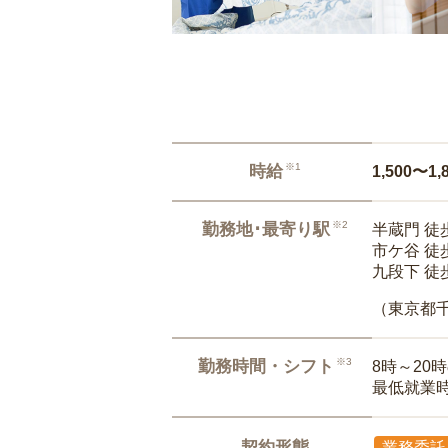
※1
時給
1,500〜1,
※2
勤務地･最寄り駅
半蔵門 徒
市ケ谷 徒
九段下 徒
（東京都
※3
勤務時間・シフト
8時～20
最低就業
契約形態
業務委託