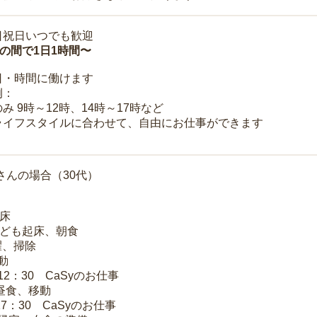
日祝日いつでも歓迎
時の間で1日1時間〜
日・時間に働けます
例：
み 9時～12時、14時～17時など
ライフスタイルに合わせて、自由にお仕事ができます
さんの場合（30代）
起床
子ども起床、朝食
洗濯、掃除
移動
～12：30 CaSyのお仕事
 昼食、移動
17：30 CaSyのお仕事