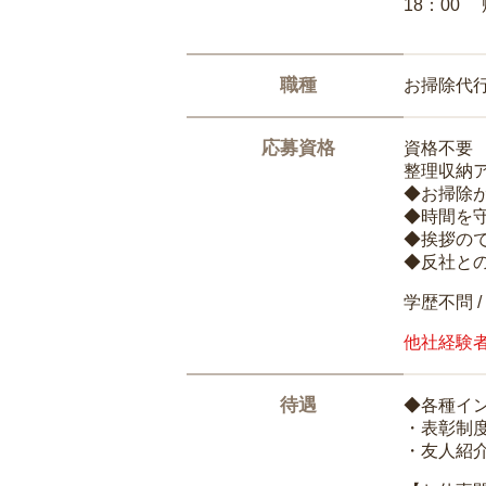
18：00
職種
お掃除代
応募資格
資格不要
整理収納
◆お掃除
◆時間を
◆挨拶の
◆反社と
学歴不問 /
他社経験
待遇
◆各種イ
・表彰制
・友人紹介