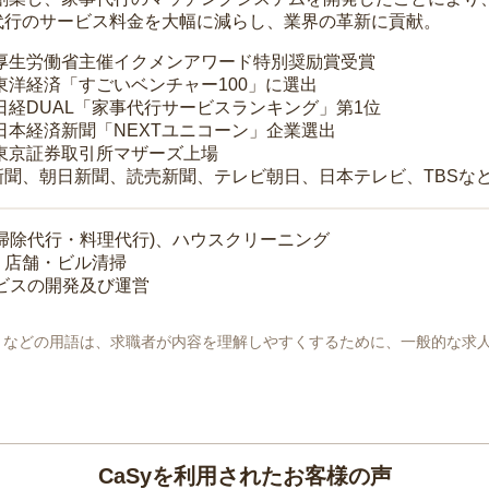
代行のサービス料金を大幅に減らし、業界の革新に貢献。
 厚生労働省主催イクメンアワード特別奨励賞受賞
 東洋経済「すごいベンチャー100」に選出
 日経DUAL「家事代行サービスランキング」第1位
 日本経済新聞「NEXTユニコーン」企業選出
 東京証券取引所マザーズ上場
新聞、朝日新聞、読売新聞、テレビ朝日、日本テレビ、TBSな
掃除代行・料理代行)、ハウスクリーニング
・店舗・ビル清掃
ービスの開発及び運営
地」などの用語は、求職者が内容を理解しやすくするために、一般的な求
CaSyを利用されたお客様の声