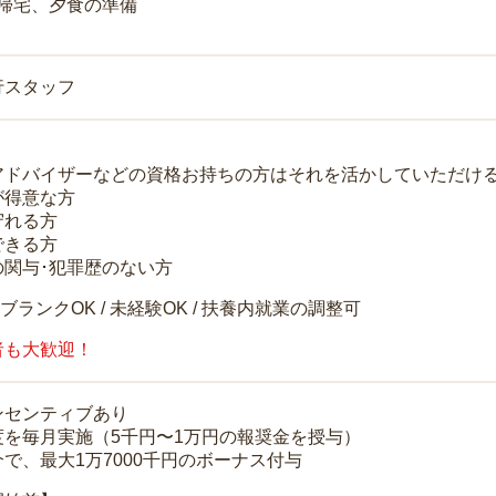
 帰宅、夕食の準備
行スタッフ
アドバイザーなどの資格お持ちの方はそれを活かしていただけ
が得意な方
守れる方
できる方
の関与･犯罪歴のない方
 ブランクOK / 未経験OK / 扶養内就業の調整可
者も大歓迎！
ンセンティブあり
度を毎月実施（5千円〜1万円の報奨金を授与）
で、最大1万7000千円のボーナス付与