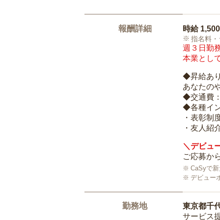
報酬詳細
時給
1,50
指名料・
週３日勤務
本業として
◆昇給あ
あなたの
◆交通費
◆各種イ
・表彰制
・友人紹介
＼デビュー
ご応募から
CaSy
デビュー
勤務地
東京都千
サービス