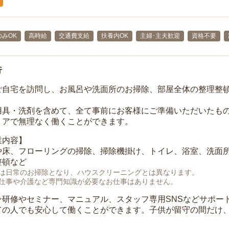
みOK
高時給
交通費支給
扶養内OK
主婦･主夫歓迎
資格不要
行
ご自宅を訪問し、お風呂や洗面所のお掃除、部屋全体の整理整
用具・洗剤を含めて、全て事前にお客様にご準備いただいたもの
リアで無理なく働くことができます。
業内容】
や床、フローリングの掃除、掃除機掛け、トイレ、浴室、洗面
整頓など
は日常のお掃除となり、ハウスクリーニングとは異なります。
仕事や介護など専門知識が必要なお仕事はありません。
ン研修やセミナー、マニュアル、スタッフ専用SNSなどサポー
ての人でも安心して働くことができます。子供が留守の間だけ、