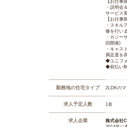
【お仕事
・説明会
サービス
【お仕事
・スキル
修を行いま
・カジー
回開催)
・キャス
満足度を高
◆ユニフ
◆前払い
勤務地の住宅タイプ
2LDKの
求人予定人数
1名
求人企業
株式会社Ca
2014