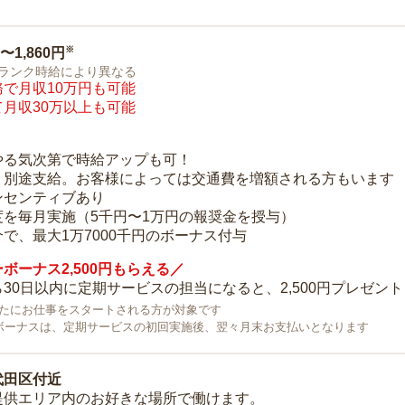
※
0〜1,860円
ランク時給により異なる
で月収10万円も可能
月収30万以上も可能
り
やる気次第で時給アップも可！
：別途支給。お客様によっては交通費を増額される方もいます
ンセンティブあり
度を毎月実施（5千円〜1万円の報奨金を授与）
で、最大1万7000千円のボーナス付与
ボーナス2,500円もらえる／
30日以内に定期サービスの担当になると、2,500円プレゼント
で新たにお仕事をスタートされる方が対象です
ボーナスは、定期サービスの初回実施後、翌々月末お支払いとなります
代田区付近
提供エリア内のお好きな場所で働けます。