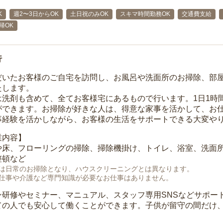
K
週2〜3日からOK
土日祝のみOK
スキマ時間勤務OK
交通費支給
帰OK
行
だいたお客様のご自宅を訪問し、お風呂や洗面所のお掃除、部
たします。
は洗剤も含めて、全てお客様宅にあるもので行います。1日1時
ができます。お掃除が好きな人は、得意な家事を活かして、お
事経験を活かしながら、お客様の生活をサポートできる大変や
業内容】
や床、フローリングの掃除、掃除機掛け、トイレ、浴室、洗面
整頓など
は日常のお掃除となり、ハウスクリーニングとは異なります。
仕事や介護など専門知識が必要なお仕事はありません。
ン研修やセミナー、マニュアル、スタッフ専用SNSなどサポー
ての人でも安心して働くことができます。子供が留守の間だけ、