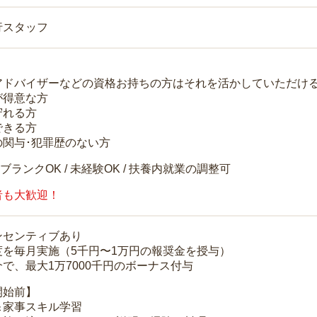
行スタッフ
アドバイザーなどの資格お持ちの方はそれを活かしていただけ
が得意な方
守れる方
できる方
の関与･犯罪歴のない方
 ブランクOK / 未経験OK / 扶養内就業の調整可
者も大歓迎！
ンセンティブあり
度を毎月実施（5千円〜1万円の報奨金を授与）
で、最大1万7000千円のボーナス付与
開始前】
＆家事スキル学習