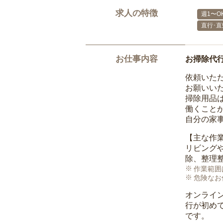
求人の特徴
週1〜O
直行･直
お仕事内容
お掃除代
依頼いた
お願いい
掃除用品
働くこと
自分の家
【主な作
リビング
除、整理
作業範囲
危険なお
オンライ
行が初め
です。