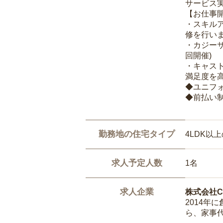
サービス
【お仕事
・スキル
修を行いま
・カジー
回開催)
・キャス
満足度を高
◆ユニフ
◆前払い
勤務地の住宅タイプ
4LDK以
求人予定人数
1名
求人企業
株式会社Ca
2014
ら、家事