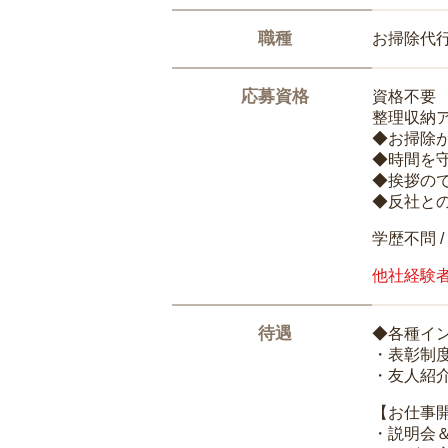
職種
お掃除代
応募資格
資格不要
整理収納
◆お掃除
◆時間を
◆挨拶の
◆反社と
学歴不問 /
他社経験
待遇
◆各種イ
・表彰制
・友人紹介
【お仕事
・説明会