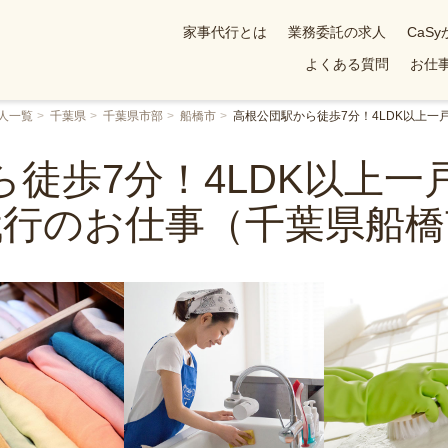
家事代行とは
業務委託の求人
CaS
よくある質問
お仕事
人一覧
千葉県
千葉県市部
船橋市
高根公団駅から徒歩7分！4LDK以上
ら徒歩7分！4LDK以上一
代行のお仕事（千葉県船橋