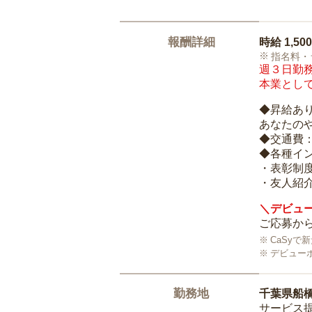
報酬詳細
時給
1,50
指名料・
週３日勤務
本業として
◆昇給あ
あなたの
◆交通費
◆各種イ
・表彰制
・友人紹介
＼デビュー
ご応募から
CaSy
デビュー
勤務地
千葉県船
サービス