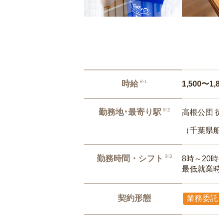
※1
時給
1,500〜1,
※2
勤務地･最寄り駅
高根公団 
（千葉県
※3
勤務時間・シフト
8時～20
最低就業
契約形態
業務委託