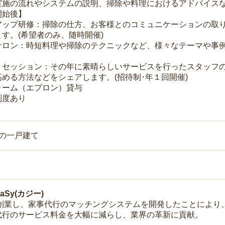
実施の流れやシステムの説明、掃除や料理におけるアドバイス
開始後】
アップ研修：掃除の仕方、お客様とのコミュニケーションの取
す。(希望者のみ、随時開催)
サロン：時短料理や掃除のテクニックなど、様々なテーマや事例
トセッション：その年に素晴らしいサービスを行ったスタッフ
める方法などをシェアします。(招待制･年１回開催)
ォーム（エプロン）貸与
制度あり
上の一戸建て
Sy(カジー)
年に創業し、家事代行のマッチングシステムを開発したことによ
代行のサービス料金を大幅に減らし、業界の革新に貢献。