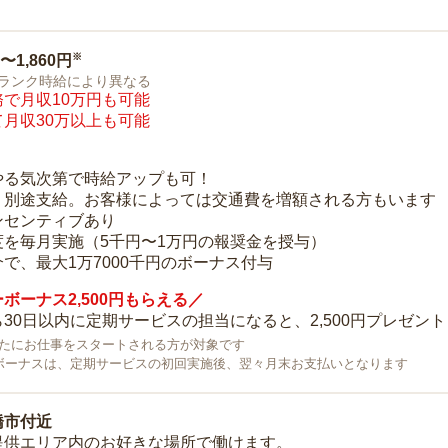
※
0〜1,860円
ランク時給により異なる
で月収10万円も可能
月収30万以上も可能
り
やる気次第で時給アップも可！
：別途支給。お客様によっては交通費を増額される方もいます
ンセンティブあり
度を毎月実施（5千円〜1万円の報奨金を授与）
で、最大1万7000千円のボーナス付与
ボーナス2,500円もらえる／
30日以内に定期サービスの担当になると、2,500円プレゼント
で新たにお仕事をスタートされる方が対象です
ボーナスは、定期サービスの初回実施後、翌々月末お支払いとなります
橋市付近
提供エリア内のお好きな場所で働けます。