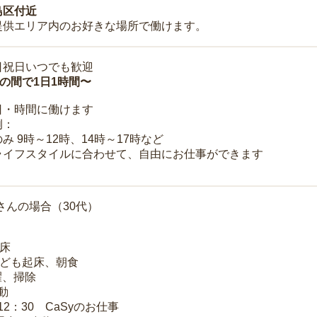
島区付近
提供エリア内のお好きな場所で働けます。
日祝日いつでも歓迎
時の間で1日1時間〜
日・時間に働けます
例：
み 9時～12時、14時～17時など
ライフスタイルに合わせて、自由にお仕事ができます
さんの場合（30代）
起床
子ども起床、朝食
洗濯、掃除
移動
～12：30 CaSyのお仕事