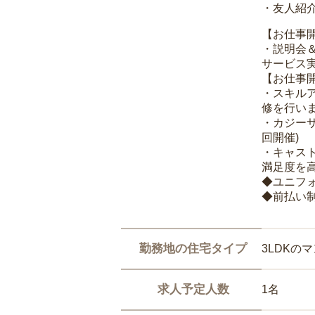
・友人紹介
【お仕事
・説明会
サービス
【お仕事
・スキル
修を行いま
・カジー
回開催)
・キャス
満足度を高
◆ユニフ
◆前払い
勤務地の住宅タイプ
3LDKの
求人予定人数
1名