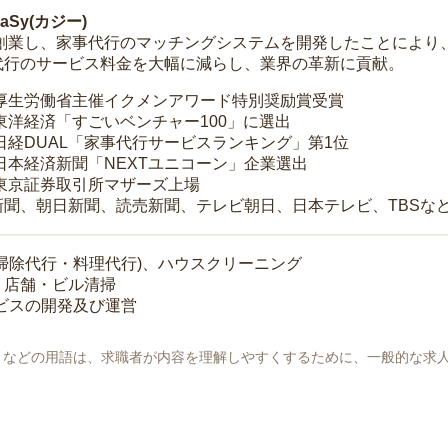
Sy(カジー)
年に創業し、家事代行のマッチングシステムを開発したことによ
代行のサービス料金を大幅に減らし、業界の革新に貢献。
 厚生労働省主催イクメンアワード特別奨励賞受賞
 東洋経済「すごいベンチャー100」に選出
 日経DUAL「家事代行サービスランキング」第1位
 日本経済新聞「NEXTユニコーン」企業選出
 東京証券取引所マザーズ上場
新聞、朝日新聞、読売新聞、テレビ朝日、日本テレビ、TBSな
掃除代行・料理代行)、ハウスクリーニング
・店舗・ビル清掃
ービスの開発及び運営
地」などの用語は、求職者が内容を理解しやすくするために、一般的な求