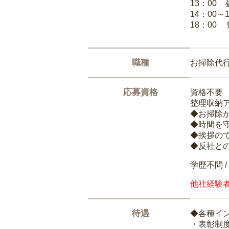
13：00
14：00～
18：00
職種
お掃除代
応募資格
資格不要
整理収納
◆お掃除
◆時間を
◆挨拶の
◆反社と
学歴不問 /
他社経験
待遇
◆各種イ
・表彰制