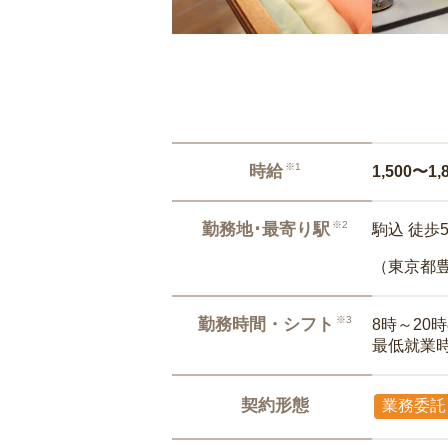
※1
時給
1,500〜1,
※2
勤務地･最寄り駅
駒込 徒歩
（東京都
※3
勤務時間・シフト
8時～20
最低就業
契約形態
業務委託