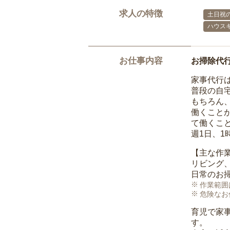
求人の特徴
土日祝の
ハウス
お仕事内容
お掃除代
家事代行
普段の自
もちろん
働くこと
て働くこ
週1日、
【主な作
リビング
日常のお
作業範囲
危険なお
育児で家
す。