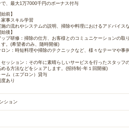
で、最大1万7000千円のボーナス付与
開始前】
＆家事スキル学習
実施の流れやシステムの説明、掃除や料理におけるアドバイス
開始後】
アップ研修：掃除の仕方、お客様とのコミュニケーションの取
す。(希望者のみ、随時開催)
サロン：時短料理や掃除のテクニックなど、様々なテーマや事例
トセッション：その年に素晴らしいサービスを行ったスタッフ
める方法などをシェアします。(招待制･年１回開催)
ォーム（エプロン）貸与
制度あり
マンション