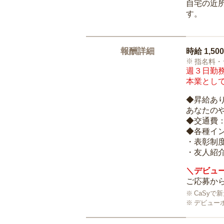
自宅の近
す。
報酬詳細
時給
1,50
指名料・
週３日勤務
本業として
◆昇給あ
あなたの
◆交通費
◆各種イ
・表彰制
・友人紹介
＼デビュー
ご応募から
CaSy
デビュー