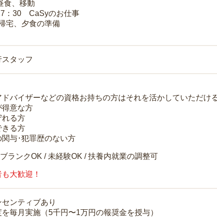
 昼食、移動
17：30 CaSyのお仕事
 帰宅、夕食の準備
行スタッフ
アドバイザーなどの資格お持ちの方はそれを活かしていただけ
が得意な方
守れる方
できる方
の関与･犯罪歴のない方
 ブランクOK / 未経験OK / 扶養内就業の調整可
者も大歓迎！
ンセンティブあり
度を毎月実施（5千円〜1万円の報奨金を授与）