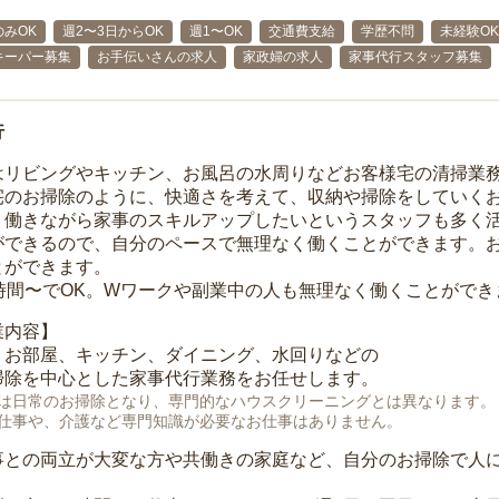
みOK
週2〜3日からOK
週1〜OK
交通費支給
学歴不問
未経験OK
キーパー募集
お手伝いさんの求人
家政婦の求人
家事代行スタッフ募集
行
はリビングやキッチン、お風呂の水周りなどお客様宅の清掃業
宅のお掃除のように、快適さを考えて、収納や掃除をしていく
、働きながら家事のスキルアップしたいというスタッフも多く
ができるので、自分のペースで無理なく働くことができます。
とができます。
1時間〜でOK。Wワークや副業中の人も無理なく働くことができ
業内容】
、お部屋、キッチン、ダイニング、水回りなどの
掃除を中心とした家事代行業務をお任せします。
は日常のお掃除となり、専門的なハウスクリーニングとは異なります。
仕事や、介護など専門知識が必要なお仕事はありません。
事との両立が大変な方や共働きの家庭など、自分のお掃除で人