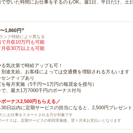
所で空いた時間にお仕事をするのもOK。週1日、平日だけ、土
※
0〜1,860円
ランク時給により異なる
で月収10万円も可能
月収30万以上も可能
り
やる気次第で時給アップも可！
：別途支給。お客様によっては交通費を増額される方もいます
ンセンティブあり
度を毎月実施（5千円〜1万円の報奨金を授与）
で、最大1万7000千円のボーナス付与
ボーナス2,500円もらえる／
30日以内に定期サービスの担当になると、2,500円プレゼント
で新たにお仕事をスタートされる方が対象です
ボーナスは、定期サービスの初回実施後、翌々月末お支払いとなります